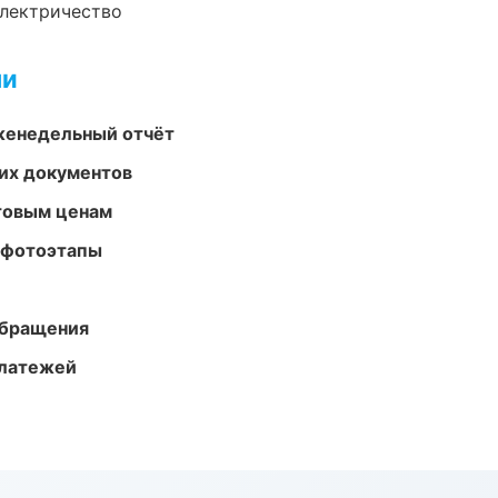
электричество
ми
женедельный отчёт
их документов
птовым ценам
 фотоэтапы
обращения
платежей