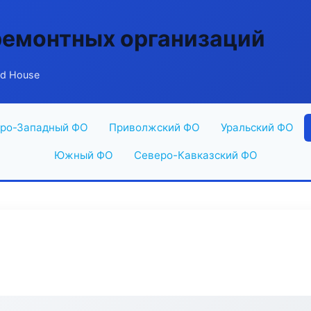
ремонтных организаций
ld House
ро-Западный ФО
Приволжский ФО
Уральский ФО
Южный ФО
Северо-Кавказский ФО