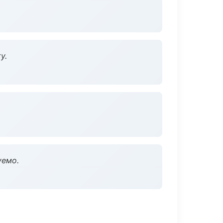
у.
уемо.