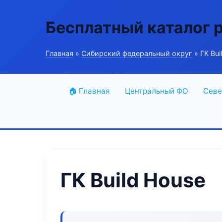
Бесплатный каталог 
Главная
»
Сибирский федеральный округ
» ГК Bui
🏠 Главная
Центральный ФО
Севе
ГК Build House