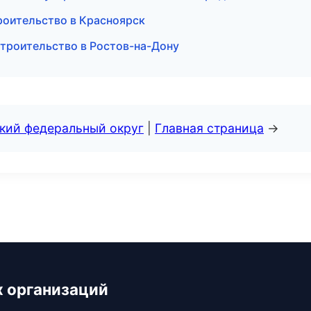
роительство в Красноярск
троительство в Ростов-на-Дону
ский федеральный округ
|
Главная страница
→
х организаций