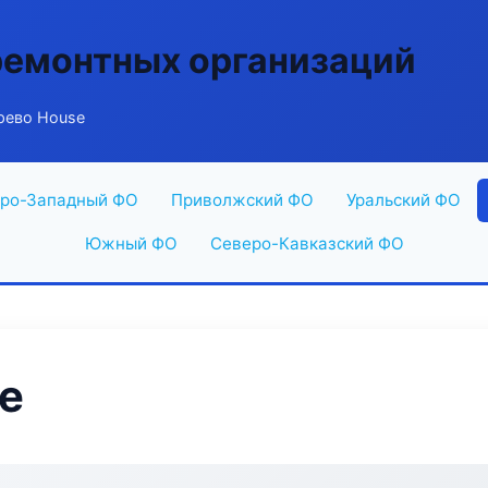
ремонтных организаций
рево House
ро-Западный ФО
Приволжский ФО
Уральский ФО
Южный ФО
Северо-Кавказский ФО
e