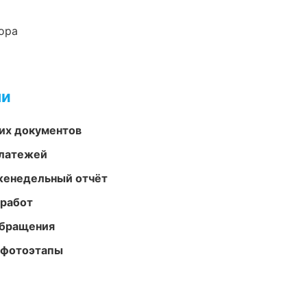
ора
ми
их документов
платежей
женедельный отчёт
 работ
обращения
 фотоэтапы