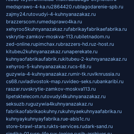
medsprawo-4-ka.ru
2864420.ru
blagodarenie-spb.ru
zajmy24.ru
tovudyi-4-kuhnyanazakaz.ru
brazzerscom.ru
medsprawo4ka.ru
xehyroo5kuhnyanazakaz.ru
fabrikayfabrikaefabrika.ru
vskrytie-zamkov-moskva-113.ru
biletnadom.ru
zed-online.ru
pimchax.ru
brazzers-hd.ru
z-host.ru
kitubeu2kuhnyanazakaz.ru
naperekate.ru
kuhnyaofabrikaufabrik.ru
kitubeu-2-kuhnyanazakaz.ru
xehyroo-5-kuhnyanazakaz.ru
cs-68.ru
guzywia-4-kuhnyanazakaz.ru
mir-tk.ru
vlknrussia.ru
cs68.ru
vladivostok-map.ru
video-seks.ru
bankaribi.ru
raszar.ru
vskrytie-zamkov-moskva113.ru
lipetsktelecom.ru
tovudyi4kuhnyanazakaz.ru
seksuzb.ru
guzywia4kuhnyanazakaz.ru
fabrikaofabrikaokuhny.ru
kuhnyaekuhnyaafabrika.ru
kuhnyaykuhnyayfabrika.ru
e-abis1c.ru
store-brawl-stars.ru
kts-services.ru
dark-sand.ru
sindika-01.ru
sp-life.ru
x-legion.ru
sib-archives.ru