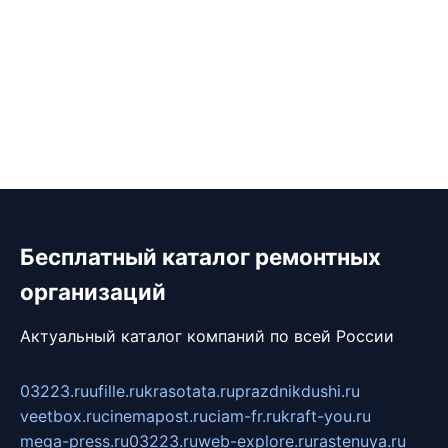
Бесплатный каталог ремонтных
организаций
Актуальный каталог компаний по всей России
03223.ru
ufille.ru
krasotata.ru
prazdnikdushi.ru
veetbox.ru
cinemapost.ru
ciam-fr.ru
kraft-you.ru
mega-press.ru
03223.ru
web-explore.ru
rastenuya.ru