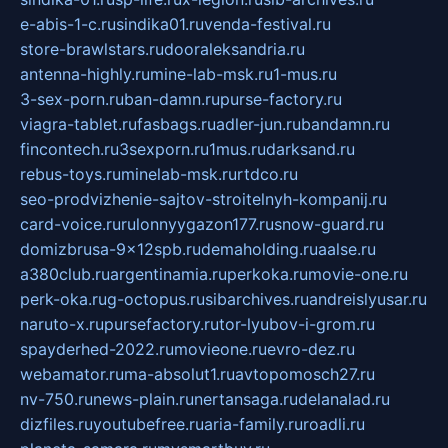
e-abis-1-c.ru
sindika01.ru
venda-festival.ru
store-brawlstars.ru
dooraleksandria.ru
antenna-highly.ru
mine-lab-msk.ru
1-mus.ru
3-sex-porn.ru
ban-damn.ru
purse-factory.ru
viagra-tablet.ru
fasbags.ru
adler-jun.ru
bandamn.ru
fincontech.ru
3sexporn.ru
1mus.ru
darksand.ru
rebus-toys.ru
minelab-msk.ru
rtdco.ru
seo-prodvizhenie-sajtov-stroitelnyh-kompanij.ru
card-voice.ru
rulonnyygazon177.ru
snow-guard.ru
domizbrusa-9x12spb.ru
demaholding.ru
aalse.ru
a380club.ru
argentinamia.ru
perkoka.ru
movie-one.ru
perk-oka.ru
g-octopus.ru
sibarchives.ru
andreislyusar.ru
naruto-x.ru
pursefactory.ru
tor-lyubov-i-grom.ru
spayderhed-2022.ru
movieone.ru
evro-dez.ru
webamator.ru
ma-absolut1.ru
avtopomosch27.ru
nv-750.ru
news-plain.ru
nertansaga.ru
delanalad.ru
dizfiles.ru
youtubefree.ru
aria-family.ru
roadli.ru