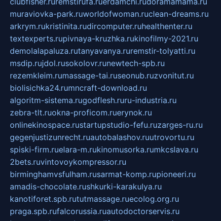
clubfisher.ru
remstirufa.ru
erdamchi.ru
doramamama.ru
muraviovka-park.ru
worldofwoman.ru
clean-dreams.ru
arkrym.ru
kristinita.ru
dircomputer.ru
healthenter.ru
textexperts.ru
pivnaya-kruzhka.ru
kinofilmy-2021.ru
demolalapaluza.ru
tanyavanya.ru
remstir-tolyatti.ru
msdip.ru
jdol.ru
sokolovr.ru
newtech-spb.ru
rezemkleim.ru
massage-tai.ru
seonub.ru
zvonitut.ru
biolisichka24.ru
mncraft-download.ru
algoritm-sistema.ru
godflesh.ru
ru-industria.ru
zebra-tlt.ru
okna-proficom.ru
erynok.ru
onlinekinospace.ru
startupstudio-fefu.ru
zarges-ru.ru
gegenjustizunrecht.ru
autobalashov.ru
utrovortu.ru
spiski-firm.ru
elara-m.ru
kinomusorka.ru
mkcslava.ru
2bets.ru
vintovoykompressor.ru
birminghamvsfulham.ru
sarmat-komp.ru
pioneeri.ru
amadis-chocolate.ru
shkurki-karakulya.ru
kanotiforet.spb.ru
tutmassage.ru
ecolog.org.ru
praga.spb.ru
falcorussia.ru
autodoctorservis.ru