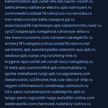
kamertondom.spb.ru
net-life.net.ru
avto-vozim.ru
sakhcamera.ru
alliance-electro.spb.ru
stroyavt.ru
controlweb1.ru
tdsak74.ru
kinzozo-ru.ru
kvotka.ru
iron-snab.ru
costa-bella.ru
eugrus.pp.ru
associaciya39.ru
primexpo.spb.ru
bezmorchin.ru
ia2.ru
cpt21.ru
ispecspb.ru
regahost.ru
kolosok-elita.ru
tae-kwon.ru
consrio.com.ru
insiam.ru
avegainfo.ru
archery161.ru
bigencyclica.ru
vlast16.ru
korru.net
sarmiento.spb.su
extelopedia.ru
lammin-suo.spb.ru
iskatour.spb.ru
snpi.org.ru
running-line.ru
krygeva-spa.ru
chel.net.ru
rust-loco.ru
dugshop.ru
hl-beta.spb.ru
school494.spb.ru
mymubaby.ru
epoha-metalband.ru
ngr.spb.ru
rusgosnews.com
dieselvostok.ru
24hostel.msk.ru
w-dev.ru
f-ship.ru
regsmi.ru
filmnetwork.ru
malinasp.ru
kinosvin.ru
h2o-salon.ru
malutkayork.ru
deltaprim.spb.ru
tango-perm.ru
gooddir.ru
sgv.su
multiki-online.com
webkrasotki.com
cherinvest.ru
detskiy-ostrov.ru