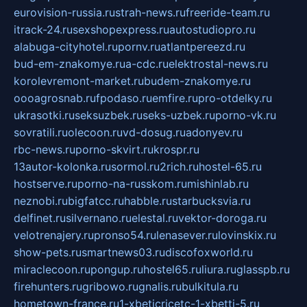
eurovision-russia.ru
strah-news.ru
freeride-team.ru
itrack-24.ru
sexshopexpress.ru
autostudiopro.ru
alabuga-cityhotel.ru
pornv.ru
atlantpereezd.ru
bud-em-znakomye.ru
a-cdc.ru
elektrostal-news.ru
korolevremont-market.ru
budem-znakomye.ru
oooagrosnab.ru
fpodaso.ru
emfire.ru
pro-otdelky.ru
ukrasotki.ru
seksuzbek.ru
seks-uzbek.ru
porno-vk.ru
sovratili.ru
olecoon.ru
vd-dosug.ru
adonyev.ru
rbc-news.ru
porno-skvirt.ru
krospr.ru
13autor-kolonka.ru
sormol.ru
2rich.ru
hostel-65.ru
hostserve.ru
porno-na-russkom.ru
mishinlab.ru
neznobi.ru
bigfatcc.ru
habble.ru
starbucksvia.ru
delfinet.ru
silvernano.ru
elestal.ru
vektor-doroga.ru
velotrenajery.ru
pronso54.ru
lenasever.ru
lovinskix.ru
show-pets.ru
smartnews03.ru
discofoxworld.ru
miraclecoon.ru
pongup.ru
hostel65.ru
liura.ru
glasspb.ru
firehunters.ru
gribowo.ru
gnalis.ru
bulkitula.ru
hometown-france.ru
1-xbeticricetc-1-xbetti-5.ru