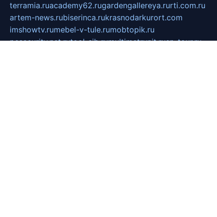
terramia.ru
academy62.ru
gardengallereya.ru
rti.com.ru
artem-news.ru
biserinca.ru
krasnodarkurort.com
imshowtv.ru
mebel-v-tule.ru
mobtopik.ru
pcsecurity.net.ru
tool-sib.ru
multimetrunit.ru
sp-tour.ru
fan-cs.ru
santeh-russia.ru
symbian9.net.ru
DSHAIR.RU
tmmotors.spb.ru
xjocuricopii.com
musavtomat.msk.ru
obustrojdom.ru
sovetcik.ru
ybaranovskaya.ru
ppknews.ru
cult-alshei.ru
JAPANRUSSIA.RU
proekciyamebel.ru
imper-finans.ru
rim.org.ru
glamourai.ru
brassminus.ru
zabor-pro.ru
ftn.pp.ru
dorogoe58.ru
laimengpacker.ru
kuzova-zapchasti.ru
sageerp.ru
taxodrom.ru
dsrazvitie.ru
hardcity.net.ru
ratinghomegames.ru
topservice25.ru
gubernyan.ru
gtglasslined.ru
ii4.ru
tssport.spb.ru
andorra24.com
blackwallstreet.ru
oboimos.ru
optim-doors.com.ru
ikuch.ru
nycr.org.ru
npa21.ru
vremya-ch.spb.ru
desert000.ru
ivtorgi.ru
ifiori.ru
catalog-statei.ru
dcv.org.ru
spetsmaster174.ru
ipkameryhiseeu.ru