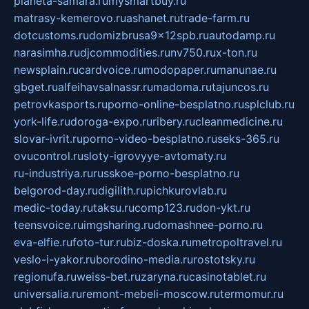
planeta-samara.ru
mysmartbuy.ru
matrasy-kemerovo.ru
ashanet.ru
trade-farm.ru
dotcustoms.ru
domizbrusa9x12spb.ru
autodamp.ru
narasimha.ru
djcommodities.ru
nv750.ru
x-ton.ru
newsplain.ru
cardvoice.ru
modopaper.ru
manunae.ru
gbget.ru
alfeihavsalnassr.ru
madoma.ru
tajuncos.ru
petrovkasports.ru
porno-online-besplatno.ru
splclub.ru
york-life.ru
doroga-expo.ru
ribery.ru
cleanmedicine.ru
slovar-ivrit.ru
porno-video-besplatno.ru
seks-365.ru
ovucontrol.ru
sloty-igrovyye-avtomaty.ru
ru-industriya.ru
russkoe-porno-besplatno.ru
belgorod-day.ru
digilith.ru
pichkurovlab.ru
medic-today.ru
taksu.ru
comp123.ru
don-ykt.ru
teensvoice.ru
imgsharing.ru
domashnee-porno.ru
eva-elfie.ru
foto-tur.ru
biz-doska.ru
metropoltravel.ru
veslo-i-yakor.ru
borodino-media.ru
rostotsky.ru
regionufa.ru
weiss-bet.ru
zaryna.ru
casinotablet.ru
universalia.ru
remont-mebeli-moscow.ru
termomur.ru