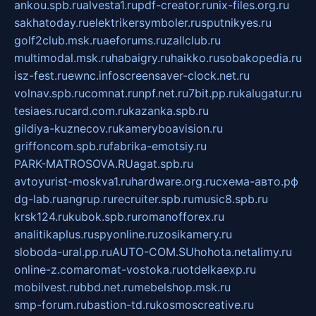
ankou.spb.ru
alvesta1.ru
pdf-creator.ru
nix-files.org.ru
sakhatoday.ru
elektrikersymboler.ru
sputnikyes.ru
golf2club.msk.ru
aeforums.ru
zallclub.ru
multimodal.msk.ru
habaigry.ru
haikko.ru
sobakopedia.ru
isz-fest.ru
ewnc.info
screensaver-clock.net.ru
volnav.spb.ru
comnat.ru
npf.net.ru
7bit.pp.ru
kalugatur.ru
tesiaes.ru
card.com.ru
kazanka.spb.ru
gildiya-kuznecov.ru
kameryboavision.ru
griffoncom.spb.ru
fabrika-emotsiy.ru
PARK-MATROSOVA.RU
agat.spb.ru
avtoyurist-moskva1.ru
hardware.org.ru
схема-авто.рф
dg-lab.ru
angrup.ru
recruiter.spb.ru
music8.spb.ru
krsk124.ru
kubok.spb.ru
romanofforex.ru
analitikaplus.ru
spyonline.ru
zosikamery.ru
sloboda-ural.pp.ru
AUTO-COM.SU
hohota.net
alimy.ru
online-z.com
aromat-vostoka.ru
otdelkaexp.ru
mobilvest.ru
bbd.net.ru
mebelshop.msk.ru
smp-forum.ru
bastion-td.ru
kosmoscreative.ru