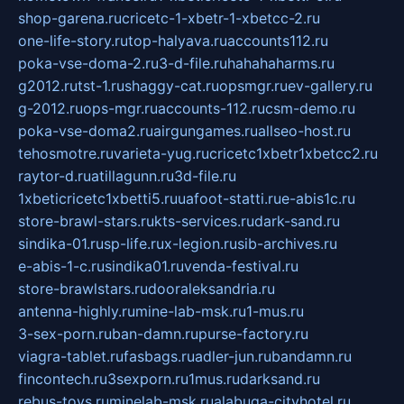
shop-garena.ru
cricetc-1-xbetr-1-xbetcc-2.ru
one-life-story.ru
top-halyava.ru
accounts112.ru
poka-vse-doma-2.ru
3-d-file.ru
hahahaharms.ru
g2012.ru
tst-1.ru
shaggy-cat.ru
opsmgr.ru
ev-gallery.ru
g-2012.ru
ops-mgr.ru
accounts-112.ru
csm-demo.ru
poka-vse-doma2.ru
airgungames.ru
allseo-host.ru
tehosmotre.ru
varieta-yug.ru
cricetc1xbetr1xbetcc2.ru
raytor-d.ru
atillagunn.ru
3d-file.ru
1xbeticricetc1xbetti5.ru
uafoot-statti.ru
e-abis1c.ru
store-brawl-stars.ru
kts-services.ru
dark-sand.ru
sindika-01.ru
sp-life.ru
x-legion.ru
sib-archives.ru
e-abis-1-c.ru
sindika01.ru
venda-festival.ru
store-brawlstars.ru
dooraleksandria.ru
antenna-highly.ru
mine-lab-msk.ru
1-mus.ru
3-sex-porn.ru
ban-damn.ru
purse-factory.ru
viagra-tablet.ru
fasbags.ru
adler-jun.ru
bandamn.ru
fincontech.ru
3sexporn.ru
1mus.ru
darksand.ru
rebus-toys.ru
minelab-msk.ru
alabuga-cityhotel.ru