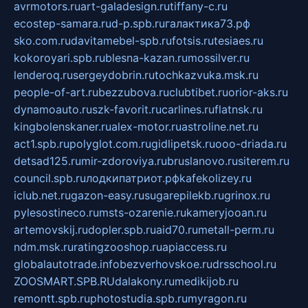
avrmotors.ru
art-galadesign.ru
tiffany-c.ru
ecostep-samara.ru
d-p.spb.ru
галактика73.рф
sko.com.ru
davitamebel-spb.ru
fotsis.ru
tesiaes.ru
kokoroyari.spb.ru
blesna-kazan.ru
mossilver.ru
lenderoq.ru
sergeydobrin.ru
tochkazvuka.msk.ru
people-of-art.ru
bezzubova.ru
clubtibet.ru
orior-aks.ru
dynamoauto.ru
szk-favorit.ru
carlines.ru
flatnsk.ru
kingbolenskaner.ru
alex-motor.ru
astroline.net.ru
act1.spb.ru
polyglot.com.ru
gidlipetsk.ru
ooo-driada.ru
detsad125.ru
mir-zdoroviya.ru
bruslanovo.ru
siterem.ru
council.spb.ru
лодкипатриот.рф
kafekolizey.ru
iclub.net.ru
gazon-easy.ru
sugarepilekb.ru
grinox.ru
pylesostineco.ru
msts-ozarenie.ru
kameryjooan.ru
artemovskij.ru
dopler.spb.ru
aid70.ru
metall-perm.ru
ndm.msk.ru
ratingzooshop.ru
apiaccess.ru
globalautotrade.info
bezverhovskoe.ru
drsschool.ru
ZOOSMART.SPB.RU
dalakony.ru
medikijob.ru
remontt.spb.ru
photostudia.spb.ru
myragon.ru