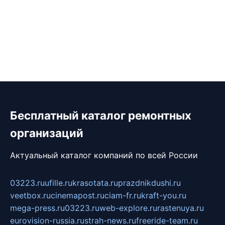
Бесплатный каталог ремонтных
организаций
Актуальный каталог компаний по всей России
03223.ru
ufille.ru
krasotata.ru
prazdnikdushi.ru
veetbox.ru
cinemapost.ru
ciam-fr.ru
kraft-you.ru
mega-press.ru
03223.ru
web-explore.ru
rastenuya.ru
eurovision-russia.ru
strah-news.ru
freeride-team.ru