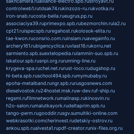
sakhcamera.ru
alliance-electro.spb.ru
stroyavt.ru
controlweb1.ru
tdsak74.ru
kinzozo-ru.ru
kvotka.ru
iron-snab.ru
costa-bella.ru
eugrus.pp.ru
associaciya39.ru
primexpo.spb.ru
bezmorchin.ru
ia2.ru
cpt21.ru
ispecspb.ru
regahost.ru
kolosok-elita.ru
tae-kwon.ru
consrio.com.ru
insiam.ru
avegainfo.ru
archery161.ru
bigencyclica.ru
vlast16.ru
korru.net
sarmiento.spb.su
extelopedia.ru
lammin-suo.spb.ru
iskatour.spb.ru
snpi.org.ru
running-line.ru
krygeva-spa.ru
chel.net.ru
rust-loco.ru
dugshop.ru
hl-beta.spb.ru
school494.spb.ru
mymubaby.ru
epoha-metalband.ru
ngr.spb.ru
rusgosnews.com
dieselvostok.ru
24hostel.msk.ru
w-dev.ru
f-ship.ru
regsmi.ru
filmnetwork.ru
malinasp.ru
kinosvin.ru
h2o-salon.ru
malutkayork.ru
deltaprim.spb.ru
tango-perm.ru
gooddir.ru
sgv.su
multiki-online.com
webkrasotki.com
cherinvest.ru
detskiy-ostrov.ru
ankou.spb.ru
alvesta1.ru
pdf-creator.ru
nix-files.org.ru