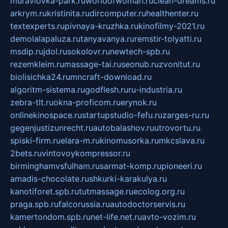
muraviovka-park.ru
worldofwoman.ru
clean-dreams.ru
arkrym.ru
kristinita.ru
dircomputer.ru
healthenter.ru
textexperts.ru
pivnaya-kruzhka.ru
kinofilmy-2021.ru
demolalapaluza.ru
tanyavanya.ru
remstir-tolyatti.ru
msdip.ru
jdol.ru
sokolovr.ru
newtech-spb.ru
rezemkleim.ru
massage-tai.ru
seonub.ru
zvonitut.ru
biolisichka24.ru
mncraft-download.ru
algoritm-sistema.ru
godflesh.ru
ru-industria.ru
zebra-tlt.ru
okna-proficom.ru
erynok.ru
onlinekinospace.ru
startupstudio-fefu.ru
zarges-ru.ru
gegenjustizunrecht.ru
autobalashov.ru
utrovortu.ru
spiski-firm.ru
elara-m.ru
kinomusorka.ru
mkcslava.ru
2bets.ru
vintovoykompressor.ru
birminghamvsfulham.ru
sarmat-komp.ru
pioneeri.ru
amadis-chocolate.ru
shkurki-karakulya.ru
kanotiforet.spb.ru
tutmassage.ru
ecolog.org.ru
praga.spb.ru
falcorussia.ru
autodoctorservis.ru
kamertondom.spb.ru
net-life.net.ru
avto-vozim.ru