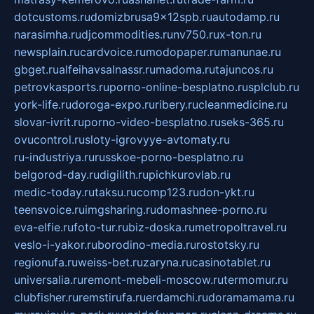
dotcustoms.ru
domizbrusa9x12spb.ru
autodamp.ru
narasimha.ru
djcommodities.ru
nv750.ru
x-ton.ru
newsplain.ru
cardvoice.ru
modopaper.ru
manunae.ru
gbget.ru
alfeihavsalnassr.ru
madoma.ru
tajuncos.ru
petrovkasports.ru
porno-online-besplatno.ru
splclub.ru
york-life.ru
doroga-expo.ru
ribery.ru
cleanmedicine.ru
slovar-ivrit.ru
porno-video-besplatno.ru
seks-365.ru
ovucontrol.ru
sloty-igrovyye-avtomaty.ru
ru-industriya.ru
russkoe-porno-besplatno.ru
belgorod-day.ru
digilith.ru
pichkurovlab.ru
medic-today.ru
taksu.ru
comp123.ru
don-ykt.ru
teensvoice.ru
imgsharing.ru
domashnee-porno.ru
eva-elfie.ru
foto-tur.ru
biz-doska.ru
metropoltravel.ru
veslo-i-yakor.ru
borodino-media.ru
rostotsky.ru
regionufa.ru
weiss-bet.ru
zaryna.ru
casinotablet.ru
universalia.ru
remont-mebeli-moscow.ru
termomur.ru
clubfisher.ru
remstirufa.ru
erdamchi.ru
doramamama.ru