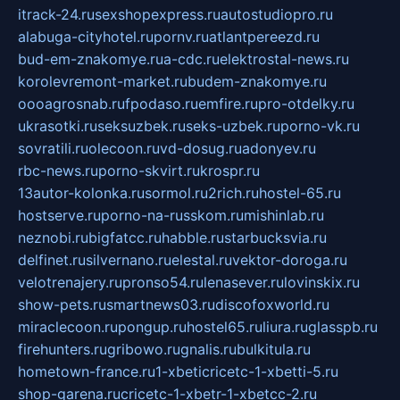
itrack-24.ru
sexshopexpress.ru
autostudiopro.ru
alabuga-cityhotel.ru
pornv.ru
atlantpereezd.ru
bud-em-znakomye.ru
a-cdc.ru
elektrostal-news.ru
korolevremont-market.ru
budem-znakomye.ru
oooagrosnab.ru
fpodaso.ru
emfire.ru
pro-otdelky.ru
ukrasotki.ru
seksuzbek.ru
seks-uzbek.ru
porno-vk.ru
sovratili.ru
olecoon.ru
vd-dosug.ru
adonyev.ru
rbc-news.ru
porno-skvirt.ru
krospr.ru
13autor-kolonka.ru
sormol.ru
2rich.ru
hostel-65.ru
hostserve.ru
porno-na-russkom.ru
mishinlab.ru
neznobi.ru
bigfatcc.ru
habble.ru
starbucksvia.ru
delfinet.ru
silvernano.ru
elestal.ru
vektor-doroga.ru
velotrenajery.ru
pronso54.ru
lenasever.ru
lovinskix.ru
show-pets.ru
smartnews03.ru
discofoxworld.ru
miraclecoon.ru
pongup.ru
hostel65.ru
liura.ru
glasspb.ru
firehunters.ru
gribowo.ru
gnalis.ru
bulkitula.ru
hometown-france.ru
1-xbeticricetc-1-xbetti-5.ru
shop-garena.ru
cricetc-1-xbetr-1-xbetcc-2.ru