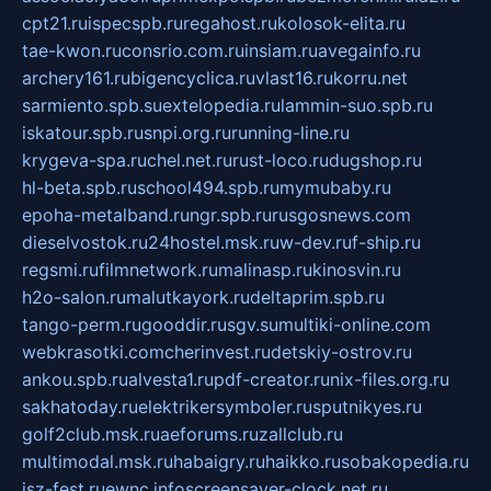
cpt21.ru
ispecspb.ru
regahost.ru
kolosok-elita.ru
tae-kwon.ru
consrio.com.ru
insiam.ru
avegainfo.ru
archery161.ru
bigencyclica.ru
vlast16.ru
korru.net
sarmiento.spb.su
extelopedia.ru
lammin-suo.spb.ru
iskatour.spb.ru
snpi.org.ru
running-line.ru
krygeva-spa.ru
chel.net.ru
rust-loco.ru
dugshop.ru
hl-beta.spb.ru
school494.spb.ru
mymubaby.ru
epoha-metalband.ru
ngr.spb.ru
rusgosnews.com
dieselvostok.ru
24hostel.msk.ru
w-dev.ru
f-ship.ru
regsmi.ru
filmnetwork.ru
malinasp.ru
kinosvin.ru
h2o-salon.ru
malutkayork.ru
deltaprim.spb.ru
tango-perm.ru
gooddir.ru
sgv.su
multiki-online.com
webkrasotki.com
cherinvest.ru
detskiy-ostrov.ru
ankou.spb.ru
alvesta1.ru
pdf-creator.ru
nix-files.org.ru
sakhatoday.ru
elektrikersymboler.ru
sputnikyes.ru
golf2club.msk.ru
aeforums.ru
zallclub.ru
multimodal.msk.ru
habaigry.ru
haikko.ru
sobakopedia.ru
isz-fest.ru
ewnc.info
screensaver-clock.net.ru