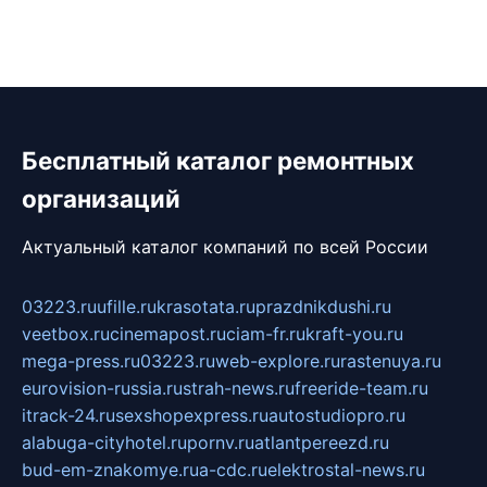
Бесплатный каталог ремонтных
организаций
Актуальный каталог компаний по всей России
03223.ru
ufille.ru
krasotata.ru
prazdnikdushi.ru
veetbox.ru
cinemapost.ru
ciam-fr.ru
kraft-you.ru
mega-press.ru
03223.ru
web-explore.ru
rastenuya.ru
eurovision-russia.ru
strah-news.ru
freeride-team.ru
itrack-24.ru
sexshopexpress.ru
autostudiopro.ru
alabuga-cityhotel.ru
pornv.ru
atlantpereezd.ru
bud-em-znakomye.ru
a-cdc.ru
elektrostal-news.ru