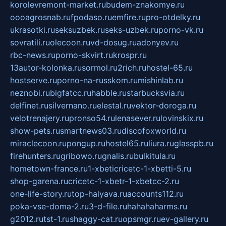
korolevremont-market.ru
budem-znakomye.ru
oooagrosnab.ru
fpodaso.ru
emfire.ru
pro-otdelky.ru
ukrasotki.ru
seksuzbek.ru
seks-uzbek.ru
porno-vk.ru
sovratili.ru
olecoon.ru
vd-dosug.ru
adonyev.ru
rbc-news.ru
porno-skvirt.ru
krospr.ru
13autor-kolonka.ru
sormol.ru
2rich.ru
hostel-65.ru
hostserve.ru
porno-na-russkom.ru
mishinlab.ru
neznobi.ru
bigfatcc.ru
habble.ru
starbucksvia.ru
delfinet.ru
silvernano.ru
elestal.ru
vektor-doroga.ru
velotrenajery.ru
pronso54.ru
lenasever.ru
lovinskix.ru
show-pets.ru
smartnews03.ru
discofoxworld.ru
miraclecoon.ru
pongup.ru
hostel65.ru
liura.ru
glasspb.ru
firehunters.ru
gribowo.ru
gnalis.ru
bulkitula.ru
hometown-france.ru
1-xbeticricetc-1-xbetti-5.ru
shop-garena.ru
cricetc-1-xbetr-1-xbetcc-2.ru
one-life-story.ru
top-halyava.ru
accounts112.ru
poka-vse-doma-2.ru
3-d-file.ru
hahahaharms.ru
g2012.ru
tst-1.ru
shaggy-cat.ru
opsmgr.ru
ev-gallery.ru