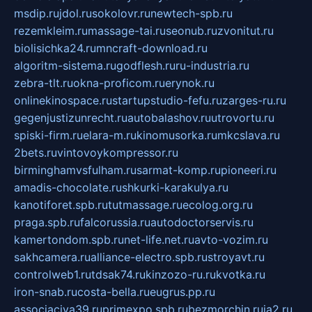
msdip.ru
jdol.ru
sokolovr.ru
newtech-spb.ru
rezemkleim.ru
massage-tai.ru
seonub.ru
zvonitut.ru
biolisichka24.ru
mncraft-download.ru
algoritm-sistema.ru
godflesh.ru
ru-industria.ru
zebra-tlt.ru
okna-proficom.ru
erynok.ru
onlinekinospace.ru
startupstudio-fefu.ru
zarges-ru.ru
gegenjustizunrecht.ru
autobalashov.ru
utrovortu.ru
spiski-firm.ru
elara-m.ru
kinomusorka.ru
mkcslava.ru
2bets.ru
vintovoykompressor.ru
birminghamvsfulham.ru
sarmat-komp.ru
pioneeri.ru
amadis-chocolate.ru
shkurki-karakulya.ru
kanotiforet.spb.ru
tutmassage.ru
ecolog.org.ru
praga.spb.ru
falcorussia.ru
autodoctorservis.ru
kamertondom.spb.ru
net-life.net.ru
avto-vozim.ru
sakhcamera.ru
alliance-electro.spb.ru
stroyavt.ru
controlweb1.ru
tdsak74.ru
kinzozo-ru.ru
kvotka.ru
iron-snab.ru
costa-bella.ru
eugrus.pp.ru
associaciya39.ru
primexpo.spb.ru
bezmorchin.ru
ia2.ru