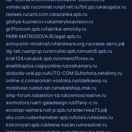
volnav.spb.ru
comnat.ru
npf.net.ru
7bit.pp.ru
kalugatur.ru
tesiaes.ru
card.com.ru
kazanka.spb.ru
gildiya-kuznecov.ru
kameryboavision.ru
griffoncom.spb.ru
fabrika-emotsiy.ru
PARK-MATROSOVA.RU
agat.spb.ru
avtoyurist-moskva1.ru
hardware.org.ru
схема-авто.рф
dg-lab.ru
angrup.ru
recruiter.spb.ru
music8.spb.ru
krsk124.ru
kubok.spb.ru
romanofforex.ru
analitikaplus.ru
spyonline.ru
zosikamery.ru
sloboda-ural.pp.ru
AUTO-COM.SU
hohota.net
alimy.ru
online-z.com
aromat-vostoka.ru
otdelkaexp.ru
mobilvest.ru
bbd.net.ru
mebelshop.msk.ru
smp-forum.ru
bastion-td.ru
kosmoscreative.ru
avrmotors.ru
art-galadesign.ru
tiffany-c.ru
ecostep-samara.ru
d-p.spb.ru
галактика73.рф
sko.com.ru
davitamebel-spb.ru
fotsis.ru
tesiaes.ru
kokoroyari.spb.ru
blesna-kazan.ru
mossilver.ru
lenderoq.ru
sergeydobrin.ru
tochkazvuka.msk.ru