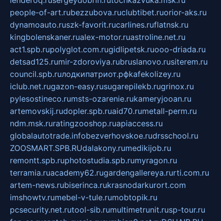
people-of-art.ru
bezzubova.ru
clubtibet.ru
orior-aks.ru
dynamoauto.ru
szk-favorit.ru
carlines.ru
flatnsk.ru
kingbolenskaner.ru
alex-motor.ru
astroline.net.ru
act1.spb.ru
polyglot.com.ru
gidlipetsk.ru
ooo-driada.ru
detsad125.ru
mir-zdoroviya.ru
bruslanovo.ru
siterem.ru
council.spb.ru
лодкипатриот.рф
kafekolizey.ru
iclub.net.ru
gazon-easy.ru
sugarepilekb.ru
grinox.ru
pylesostineco.ru
msts-ozarenie.ru
kameryjooan.ru
artemovskij.ru
dopler.spb.ru
aid70.ru
metall-perm.ru
ndm.msk.ru
ratingzooshop.ru
apiaccess.ru
globalautotrade.info
bezverhovskoe.ru
drsschool.ru
ZOOSMART.SPB.RU
dalakony.ru
medikijob.ru
remontt.spb.ru
photostudia.spb.ru
myragon.ru
terramia.ru
academy62.ru
gardengallereya.ru
rti.com.ru
artem-news.ru
biserinca.ru
krasnodarkurort.com
imshowtv.ru
mebel-v-tule.ru
mobtopik.ru
pcsecurity.net.ru
tool-sib.ru
multimetrunit.ru
sp-tour.ru