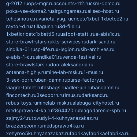
g-2012.ru
ops-mgr.ru
accounts-112.ru
csm-demo.ru
poka-vse-doma2.ru
airgungames.ru
allseo-host.ru
tehosmotre.ru
varieta-yug.ru
cricetc1xbetr1xbetcc2.ru
raytor-d.ru
atillagunn.ru
3d-file.ru
1xbeticricetc1xbetti5.ru
uafoot-statti.ru
e-abis1c.ru
store-brawl-stars.ru
kts-services.ru
dark-sand.ru
sindika-01.ru
sp-life.ru
x-legion.ru
sib-archives.ru
e-abis-1-c.ru
sindika01.ru
venda-festival.ru
store-brawlstars.ru
dooraleksandria.ru
antenna-highly.ru
mine-lab-msk.ru
1-mus.ru
3-sex-porn.ru
ban-damn.ru
purse-factory.ru
viagra-tablet.ru
fasbags.ru
adler-jun.ru
bandamn.ru
fincontech.ru
3sexporn.ru
1mus.ru
darksand.ru
rebus-toys.ru
minelab-msk.ru
alabuga-cityhotel.ru
medsprawo-4-ka.ru
2864420.ru
blagodarenie-spb.ru
zajmy24.ru
tovudyi-4-kuhnyanazakaz.ru
brazzerscom.ru
medsprawo4ka.ru
xehyroo5kuhnyanazakaz.ru
fabrikayfabrikaefabrika.ru