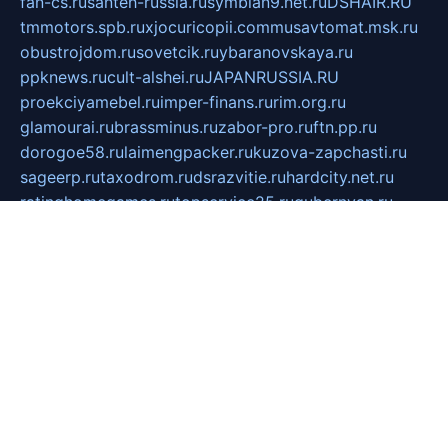
fan-cs.ru
santeh-russia.ru
symbian9.net.ru
DSHAIR.RU
tmmotors.spb.ru
xjocuricopii.com
musavtomat.msk.ru
obustrojdom.ru
sovetcik.ru
ybaranovskaya.ru
ppknews.ru
cult-alshei.ru
JAPANRUSSIA.RU
proekciyamebel.ru
imper-finans.ru
rim.org.ru
glamourai.ru
brassminus.ru
zabor-pro.ru
ftn.pp.ru
dorogoe58.ru
laimengpacker.ru
kuzova-zapchasti.ru
sageerp.ru
taxodrom.ru
dsrazvitie.ru
hardcity.net.ru
ratinghomegames.ru
topservice25.ru
gubernyan.ru
gtglasslined.ru
ii4.ru
tssport.spb.ru
andorra24.com
blackwallstreet.ru
oboimos.ru
optim-doors.com.ru
ikuch.ru
nycr.org.ru
npa21.ru
vremya-ch.spb.ru
desert000.ru
ivtorgi.ru
ifiori.ru
catalog-statei.ru
dcv.org.ru
spetsmaster174.ru
ipkameryhiseeu.ru
dum26.ru
ruspol.spb.ru
fr-opendp.ru
kam-solnyshko.ru
cheyenne-arapaho.ru
sevzapmetal.spb.ru
ted-lapidus.spb.ru
parasite-eliminator.ru
sigma-complete.ru
modernworld.ru
dama-moda.ru