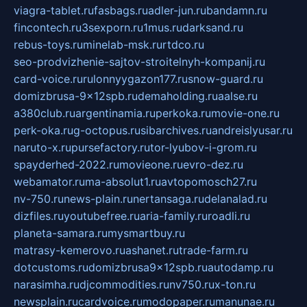
viagra-tablet.ru
fasbags.ru
adler-jun.ru
bandamn.ru
fincontech.ru
3sexporn.ru
1mus.ru
darksand.ru
rebus-toys.ru
minelab-msk.ru
rtdco.ru
seo-prodvizhenie-sajtov-stroitelnyh-kompanij.ru
card-voice.ru
rulonnyygazon177.ru
snow-guard.ru
domizbrusa-9x12spb.ru
demaholding.ru
aalse.ru
a380club.ru
argentinamia.ru
perkoka.ru
movie-one.ru
perk-oka.ru
g-octopus.ru
sibarchives.ru
andreislyusar.ru
naruto-x.ru
pursefactory.ru
tor-lyubov-i-grom.ru
spayderhed-2022.ru
movieone.ru
evro-dez.ru
webamator.ru
ma-absolut1.ru
avtopomosch27.ru
nv-750.ru
news-plain.ru
nertansaga.ru
delanalad.ru
dizfiles.ru
youtubefree.ru
aria-family.ru
roadli.ru
planeta-samara.ru
mysmartbuy.ru
matrasy-kemerovo.ru
ashanet.ru
trade-farm.ru
dotcustoms.ru
domizbrusa9x12spb.ru
autodamp.ru
narasimha.ru
djcommodities.ru
nv750.ru
x-ton.ru
newsplain.ru
cardvoice.ru
modopaper.ru
manunae.ru