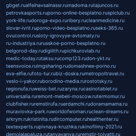
gbget.ru
alfeihavsalnassr.ru
madoma.ru
tajuncos.ru
petrovkasports.ru
porno-online-besplatno.ru
splclub.ru
york-life.ru
doroga-expo.ru
ribery.ru
cleanmedicine.ru
slovar-ivrit.ru
porno-video-besplatno.ru
seks-365.ru
ovucontrol.ru
sloty-igrovyye-avtomaty.ru
ru-industriya.ru
russkoe-porno-besplatno.ru
belgorod-day.ru
digilith.ru
pichkurovlab.ru
medic-today.ru
taksu.ru
comp123.ru
don-ykt.ru
teensvoice.ru
imgsharing.ru
domashnee-porno.ru
eva-elfie.ru
foto-tur.ru
biz-doska.ru
metropoltravel.ru
veslo-i-yakor.ru
borodino-media.ru
rostotsky.ru
regionufa.ru
weiss-bet.ru
zaryna.ru
casinotablet.ru
universalia.ru
remont-mebeli-moscow.ru
termomur.ru
clubfisher.ru
remstirufa.ru
erdamchi.ru
doramamama.ru
muraviovka-park.ru
worldofwoman.ru
clean-dreams.ru
arkrym.ru
kristinita.ru
dircomputer.ru
healthenter.ru
textexperts.ru
pivnaya-kruzhka.ru
kinofilmy-2021.ru
demolalapaluza.ru
tanyavanya.ru
remstir-tolyatti.ru