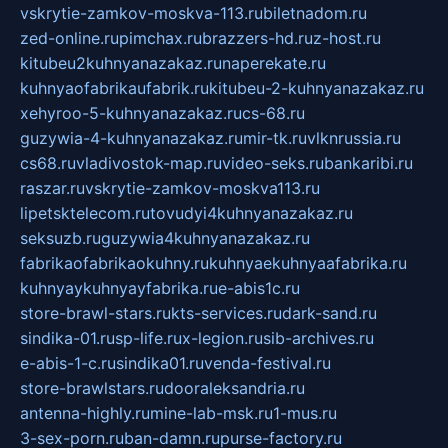
vskrytie-zamkov-moskva-113.ru
biletnadom.ru
zed-online.ru
pimchax.ru
brazzers-hd.ru
z-host.ru
kitubeu2kuhnyanazakaz.ru
naperekate.ru
kuhnyaofabrikaufabrik.ru
kitubeu-2-kuhnyanazakaz.ru
xehyroo-5-kuhnyanazakaz.ru
cs-68.ru
guzywia-4-kuhnyanazakaz.ru
mir-tk.ru
vlknrussia.ru
cs68.ru
vladivostok-map.ru
video-seks.ru
bankaribi.ru
raszar.ru
vskrytie-zamkov-moskva113.ru
lipetsktelecom.ru
tovudyi4kuhnyanazakaz.ru
seksuzb.ru
guzywia4kuhnyanazakaz.ru
fabrikaofabrikaokuhny.ru
kuhnyaekuhnyaafabrika.ru
kuhnyaykuhnyayfabrika.ru
e-abis1c.ru
store-brawl-stars.ru
kts-services.ru
dark-sand.ru
sindika-01.ru
sp-life.ru
x-legion.ru
sib-archives.ru
e-abis-1-c.ru
sindika01.ru
venda-festival.ru
store-brawlstars.ru
dooraleksandria.ru
antenna-highly.ru
mine-lab-msk.ru
1-mus.ru
3-sex-porn.ru
ban-damn.ru
purse-factory.ru