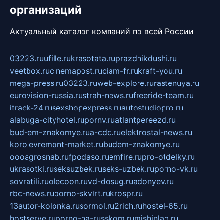
организаций
Актуальный каталог компаний по всей России
03223.ru
ufille.ru
krasotata.ru
prazdnikdushi.ru
veetbox.ru
cinemapost.ru
ciam-fr.ru
kraft-you.ru
mega-press.ru
03223.ru
web-explore.ru
rastenuya.ru
eurovision-russia.ru
strah-news.ru
freeride-team.ru
itrack-24.ru
sexshopexpress.ru
autostudiopro.ru
alabuga-cityhotel.ru
pornv.ru
atlantpereezd.ru
bud-em-znakomye.ru
a-cdc.ru
elektrostal-news.ru
korolevremont-market.ru
budem-znakomye.ru
oooagrosnab.ru
fpodaso.ru
emfire.ru
pro-otdelky.ru
ukrasotki.ru
seksuzbek.ru
seks-uzbek.ru
porno-vk.ru
sovratili.ru
olecoon.ru
vd-dosug.ru
adonyev.ru
rbc-news.ru
porno-skvirt.ru
krospr.ru
13autor-kolonka.ru
sormol.ru
2rich.ru
hostel-65.ru
hostserve.ru
porno-na-russkom.ru
mishinlab.ru