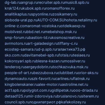
dg-lab.ru
angrup.ru
recruiter.spb.ru
music8.spb.ru
krsk124.ru
kubok.spb.ru
romanofforex.ru
analitikaplus.ru
spyonline.ru
zosikamery.ru
sloboda-ural.pp.ru
AUTO-COM.SU
hohota.net
alimy.ru
online-z.com
aromat-vostoka.ru
otdelkaexp.ru
mobilvest.ru
bbd.net.ru
mebelshop.msk.ru
smp-forum.ru
bastion-td.ru
kosmoscreative.ru
avrmotors.ru
art-galadesign.ru
tiffany-c.ru
ecostep-samara.ru
d-p.spb.ru
галактика73.рф
sko.com.ru
davitamebel-spb.ru
fotsis.ru
tesiaes.ru
kokoroyari.spb.ru
blesna-kazan.ru
mossilver.ru
lenderoq.ru
sergeydobrin.ru
tochkazvuka.msk.ru
people-of-art.ru
bezzubova.ru
clubtibet.ru
orior-aks.ru
dynamoauto.ru
szk-favorit.ru
carlines.ru
flatnsk.ru
kingbolenskaner.ru
alex-motor.ru
astroline.net.ru
act1.spb.ru
polyglot.com.ru
gidlipetsk.ru
ooo-driada.ru
detsad125.ru
mir-zdoroviya.ru
bruslanovo.ru
siterem.ru
council.spb.ru
лодкипатриот.рф
kafekolizey.ru