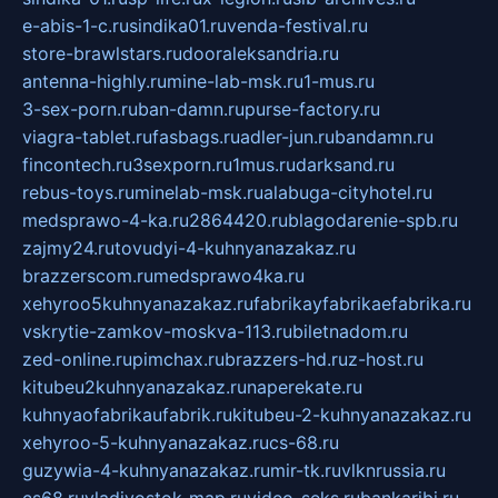
e-abis-1-c.ru
sindika01.ru
venda-festival.ru
store-brawlstars.ru
dooraleksandria.ru
antenna-highly.ru
mine-lab-msk.ru
1-mus.ru
3-sex-porn.ru
ban-damn.ru
purse-factory.ru
viagra-tablet.ru
fasbags.ru
adler-jun.ru
bandamn.ru
fincontech.ru
3sexporn.ru
1mus.ru
darksand.ru
rebus-toys.ru
minelab-msk.ru
alabuga-cityhotel.ru
medsprawo-4-ka.ru
2864420.ru
blagodarenie-spb.ru
zajmy24.ru
tovudyi-4-kuhnyanazakaz.ru
brazzerscom.ru
medsprawo4ka.ru
xehyroo5kuhnyanazakaz.ru
fabrikayfabrikaefabrika.ru
vskrytie-zamkov-moskva-113.ru
biletnadom.ru
zed-online.ru
pimchax.ru
brazzers-hd.ru
z-host.ru
kitubeu2kuhnyanazakaz.ru
naperekate.ru
kuhnyaofabrikaufabrik.ru
kitubeu-2-kuhnyanazakaz.ru
xehyroo-5-kuhnyanazakaz.ru
cs-68.ru
guzywia-4-kuhnyanazakaz.ru
mir-tk.ru
vlknrussia.ru