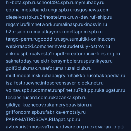
hl-beta.spb.ru
school494.spb.ru
mymubaby.ru
epoha-metalband.ru
ngr.spb.ru
rusgosnews.com
dieselvostok.ru
24hostel.msk.ru
w-dev.ru
f-ship.ru
regsmi.ru
filmnetwork.ru
malinasp.ru
kinosvin.ru
h2o-salon.ru
malutkayork.ru
deltaprim.spb.ru
tango-perm.ru
gooddir.ru
sgv.su
multiki-online.com
webkrasotki.com
cherinvest.ru
detskiy-ostrov.ru
ankou.spb.ru
alvesta1.ru
pdf-creator.ru
nix-files.org.ru
sakhatoday.ru
elektrikersymboler.ru
sputnikyes.ru
golf2club.msk.ru
aeforums.ru
zallclub.ru
multimodal.msk.ru
habaigry.ru
haikko.ru
sobakopedia.ru
isz-fest.ru
ewnc.info
screensaver-clock.net.ru
volnav.spb.ru
comnat.ru
npf.net.ru
7bit.pp.ru
kalugatur.ru
tesiaes.ru
card.com.ru
kazanka.spb.ru
gildiya-kuznecov.ru
kameryboavision.ru
griffoncom.spb.ru
fabrika-emotsiy.ru
PARK-MATROSOVA.RU
agat.spb.ru
avtoyurist-moskva1.ru
hardware.org.ru
схема-авто.рф