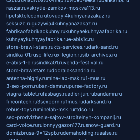
cs68.ru
vladivostok-map.ru
video-seks.ru
bankaribi.ru
raszar.ru
vskrytie-zamkov-moskva113.ru
lipetsktelecom.ru
tovudyi4kuhnyanazakaz.ru
seksuzb.ru
guzywia4kuhnyanazakaz.ru
fabrikaofabrikaokuhny.ru
kuhnyaekuhnyaafabrika.ru
kuhnyaykuhnyayfabrika.ru
e-abis1c.ru
store-brawl-stars.ru
kts-services.ru
dark-sand.ru
sindika-01.ru
sp-life.ru
x-legion.ru
sib-archives.ru
e-abis-1-c.ru
sindika01.ru
venda-festival.ru
store-brawlstars.ru
dooraleksandria.ru
antenna-highly.ru
mine-lab-msk.ru
1-mus.ru
3-sex-porn.ru
ban-damn.ru
purse-factory.ru
viagra-tablet.ru
fasbags.ru
adler-jun.ru
bandamn.ru
fincontech.ru
3sexporn.ru
1mus.ru
darksand.ru
rebus-toys.ru
minelab-msk.ru
rtdco.ru
seo-prodvizhenie-sajtov-stroitelnyh-kompanij.ru
card-voice.ru
rulonnyygazon177.ru
snow-guard.ru
domizbrusa-9x12spb.ru
demaholding.ru
aalse.ru