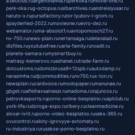
a380club.ru
argentinamia.ru
perkoka.ru
movie-one.ru
perk-oka.ru
g-octopus.ru
sibarchives.ru
andreislyusar.ru
naruto-x.ru
pursefactory.ru
tor-lyubov-i-grom.ru
spayderhed-2022.ru
movieone.ru
evro-dez.ru
webamator.ru
ma-absolut1.ru
avtopomosch27.ru
nv-750.ru
news-plain.ru
nertansaga.ru
delanalad.ru
dizfiles.ru
youtubefree.ru
aria-family.ru
roadli.ru
planeta-samara.ru
mysmartbuy.ru
matrasy-kemerovo.ru
ashanet.ru
trade-farm.ru
dotcustoms.ru
domizbrusa9x12spb.ru
autodamp.ru
narasimha.ru
djcommodities.ru
nv750.ru
x-ton.ru
newsplain.ru
cardvoice.ru
modopaper.ru
manunae.ru
gbget.ru
alfeihavsalnassr.ru
madoma.ru
tajuncos.ru
petrovkasports.ru
porno-online-besplatno.ru
splclub.ru
york-life.ru
doroga-expo.ru
ribery.ru
cleanmedicine.ru
slovar-ivrit.ru
porno-video-besplatno.ru
seks-365.ru
ovucontrol.ru
sloty-igrovyye-avtomaty.ru
ru-industriya.ru
russkoe-porno-besplatno.ru