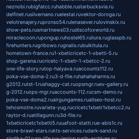
neznobi.ru
bigfatcc.ru
habble.ru
starbucksvia.ru
delfinet.ru
silvernano.ru
elestal.ru
vektor-doroga.ru
velotrenajery.ru
pronso54.ru
lenasever.ru
lovinskix.ru
show-pets.ru
smartnews03.ru
discofoxworld.ru
miraclecoon.ru
pongup.ru
hostel65.ru
liura.ru
glasspb.ru
firehunters.ru
gribowo.ru
gnalis.ru
bulkitula.ru
hometown-france.ru
1-xbeticricetc-1-xbetti-5.ru
shop-garena.ru
cricetc-1-xbetr-1-xbetcc-2.ru
one-life-story.ru
top-halyava.ru
accounts112.ru
poka-vse-doma-2.ru
3-d-file.ru
hahahaharms.ru
g2012.ru
tst-1.ru
shaggy-cat.ru
opsmgr.ru
ev-gallery.ru
g-2012.ru
ops-mgr.ru
accounts-112.ru
csm-demo.ru
poka-vse-doma2.ru
airgungames.ru
allseo-host.ru
tehosmotre.ru
varieta-yug.ru
cricetc1xbetr1xbetcc2.ru
raytor-d.ru
atillagunn.ru
3d-file.ru
1xbeticricetc1xbetti5.ru
uafoot-statti.ru
e-abis1c.ru
store-brawl-stars.ru
kts-services.ru
dark-sand.ru
sindika-01.ru
sp-life.ru
x-legion.ru
sib-archives.ru