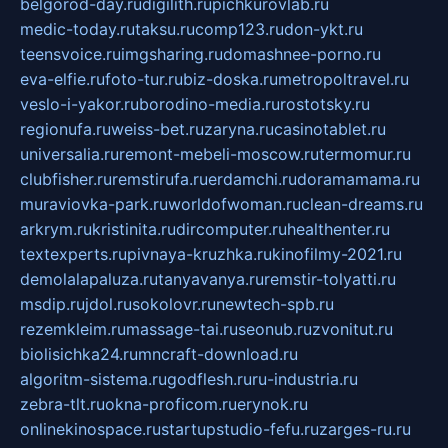
belgorod-day.ru
digilith.ru
pichkurovlab.ru
medic-today.ru
taksu.ru
comp123.ru
don-ykt.ru
teensvoice.ru
imgsharing.ru
domashnee-porno.ru
eva-elfie.ru
foto-tur.ru
biz-doska.ru
metropoltravel.ru
veslo-i-yakor.ru
borodino-media.ru
rostotsky.ru
regionufa.ru
weiss-bet.ru
zaryna.ru
casinotablet.ru
universalia.ru
remont-mebeli-moscow.ru
termomur.ru
clubfisher.ru
remstirufa.ru
erdamchi.ru
doramamama.ru
muraviovka-park.ru
worldofwoman.ru
clean-dreams.ru
arkrym.ru
kristinita.ru
dircomputer.ru
healthenter.ru
textexperts.ru
pivnaya-kruzhka.ru
kinofilmy-2021.ru
demolalapaluza.ru
tanyavanya.ru
remstir-tolyatti.ru
msdip.ru
jdol.ru
sokolovr.ru
newtech-spb.ru
rezemkleim.ru
massage-tai.ru
seonub.ru
zvonitut.ru
biolisichka24.ru
mncraft-download.ru
algoritm-sistema.ru
godflesh.ru
ru-industria.ru
zebra-tlt.ru
okna-proficom.ru
erynok.ru
onlinekinospace.ru
startupstudio-fefu.ru
zarges-ru.ru