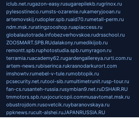
iclub.net.ru
gazon-easy.ru
sugarepilekb.ru
grinox.ru
pylesostineco.ru
msts-ozarenie.ru
kameryjooan.ru
artemovskij.ru
dopler.spb.ru
aid70.ru
metall-perm.ru
ndm.msk.ru
ratingzooshop.ru
apiaccess.ru
globalautotrade.info
bezverhovskoe.ru
drsschool.ru
ZOOSMART.SPB.RU
dalakony.ru
medikijob.ru
remontt.spb.ru
photostudia.spb.ru
myragon.ru
terramia.ru
academy62.ru
gardengallereya.ru
rti.com.ru
artem-news.ru
biserinca.ru
krasnodarkurort.com
imshowtv.ru
mebel-v-tule.ru
mobtopik.ru
pcsecurity.net.ru
tool-sib.ru
multimetrunit.ru
sp-tour.ru
fan-cs.ru
santeh-russia.ru
symbian9.net.ru
DSHAIR.RU
tmmotors.spb.ru
xjocuricopii.com
musavtomat.msk.ru
obustrojdom.ru
sovetcik.ru
ybaranovskaya.ru
ppknews.ru
cult-alshei.ru
JAPANRUSSIA.RU
proekciyamebel.ru
imper-finans.ru
rim.org.ru
glamourai.ru
brassminus.ru
zabor-pro.ru
ftn.pp.ru
dorogoe58.ru
laimengpacker.ru
kuzova-zapchasti.ru