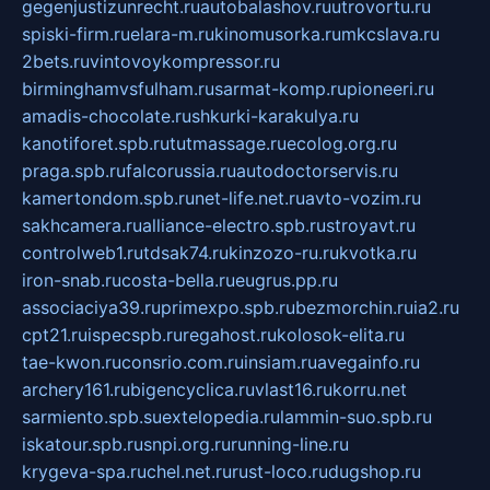
gegenjustizunrecht.ru
autobalashov.ru
utrovortu.ru
spiski-firm.ru
elara-m.ru
kinomusorka.ru
mkcslava.ru
2bets.ru
vintovoykompressor.ru
birminghamvsfulham.ru
sarmat-komp.ru
pioneeri.ru
amadis-chocolate.ru
shkurki-karakulya.ru
kanotiforet.spb.ru
tutmassage.ru
ecolog.org.ru
praga.spb.ru
falcorussia.ru
autodoctorservis.ru
kamertondom.spb.ru
net-life.net.ru
avto-vozim.ru
sakhcamera.ru
alliance-electro.spb.ru
stroyavt.ru
controlweb1.ru
tdsak74.ru
kinzozo-ru.ru
kvotka.ru
iron-snab.ru
costa-bella.ru
eugrus.pp.ru
associaciya39.ru
primexpo.spb.ru
bezmorchin.ru
ia2.ru
cpt21.ru
ispecspb.ru
regahost.ru
kolosok-elita.ru
tae-kwon.ru
consrio.com.ru
insiam.ru
avegainfo.ru
archery161.ru
bigencyclica.ru
vlast16.ru
korru.net
sarmiento.spb.su
extelopedia.ru
lammin-suo.spb.ru
iskatour.spb.ru
snpi.org.ru
running-line.ru
krygeva-spa.ru
chel.net.ru
rust-loco.ru
dugshop.ru