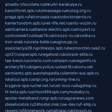
amadis-chocolate.ru
shkurki-karakulya.ru
kanotiforet.spb.ru
tutmassage.ru
ecolog.org.ru
praga.spb.ru
falcorussia.ru
autodoctorservis.ru
kamertondom.spb.ru
net-life.net.ru
avto-vozim.ru
sakhcamera.ru
alliance-electro.spb.ru
stroyavt.ru
controlweb1.ru
tdsak74.ru
kinzozo-ru.ru
kvotka.ru
iron-snab.ru
costa-bella.ru
eugrus.pp.ru
associaciya39.ru
primexpo.spb.ru
bezmorchin.ru
ia2.ru
cpt21.ru
ispecspb.ru
regahost.ru
kolosok-elita.ru
tae-kwon.ru
consrio.com.ru
insiam.ru
avegainfo.ru
archery161.ru
bigencyclica.ru
vlast16.ru
korru.net
sarmiento.spb.su
extelopedia.ru
lammin-suo.spb.ru
iskatour.spb.ru
snpi.org.ru
running-line.ru
krygeva-spa.ru
chel.net.ru
rust-loco.ru
dugshop.ru
hl-beta.spb.ru
school494.spb.ru
mymubaby.ru
epoha-metalband.ru
ngr.spb.ru
rusgosnews.com
dieselvostok.ru
24hostel.msk.ru
w-dev.ru
f-ship.ru
regsmi.ru
filmnetwork.ru
malinasp.ru
kinosvin.ru