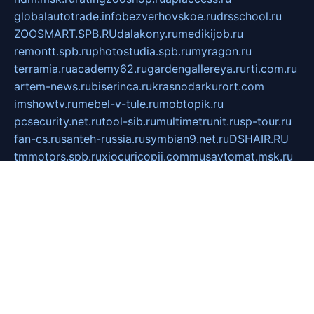
globalautotrade.info
bezverhovskoe.ru
drsschool.ru
ZOOSMART.SPB.RU
dalakony.ru
medikijob.ru
remontt.spb.ru
photostudia.spb.ru
myragon.ru
terramia.ru
academy62.ru
gardengallereya.ru
rti.com.ru
artem-news.ru
biserinca.ru
krasnodarkurort.com
imshowtv.ru
mebel-v-tule.ru
mobtopik.ru
pcsecurity.net.ru
tool-sib.ru
multimetrunit.ru
sp-tour.ru
fan-cs.ru
santeh-russia.ru
symbian9.net.ru
DSHAIR.RU
tmmotors.spb.ru
xjocuricopii.com
musavtomat.msk.ru
obustrojdom.ru
sovetcik.ru
ybaranovskaya.ru
ppknews.ru
cult-alshei.ru
JAPANRUSSIA.RU
proekciyamebel.ru
imper-finans.ru
rim.org.ru
glamourai.ru
brassminus.ru
zabor-pro.ru
ftn.pp.ru
dorogoe58.ru
laimengpacker.ru
kuzova-zapchasti.ru
sageerp.ru
taxodrom.ru
dsrazvitie.ru
hardcity.net.ru
ratinghomegames.ru
topservice25.ru
gubernyan.ru
gtglasslined.ru
ii4.ru
tssport.spb.ru
andorra24.com