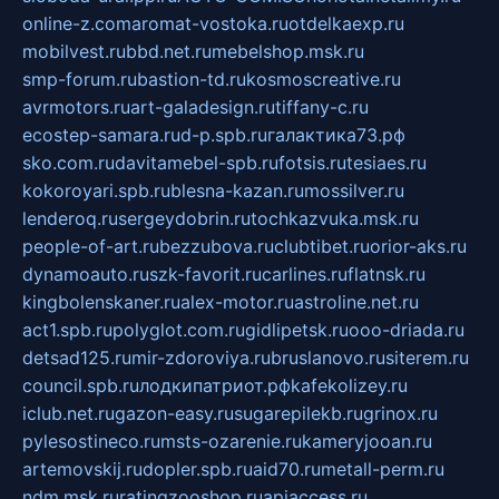
online-z.com
aromat-vostoka.ru
otdelkaexp.ru
mobilvest.ru
bbd.net.ru
mebelshop.msk.ru
smp-forum.ru
bastion-td.ru
kosmoscreative.ru
avrmotors.ru
art-galadesign.ru
tiffany-c.ru
ecostep-samara.ru
d-p.spb.ru
галактика73.рф
sko.com.ru
davitamebel-spb.ru
fotsis.ru
tesiaes.ru
kokoroyari.spb.ru
blesna-kazan.ru
mossilver.ru
lenderoq.ru
sergeydobrin.ru
tochkazvuka.msk.ru
people-of-art.ru
bezzubova.ru
clubtibet.ru
orior-aks.ru
dynamoauto.ru
szk-favorit.ru
carlines.ru
flatnsk.ru
kingbolenskaner.ru
alex-motor.ru
astroline.net.ru
act1.spb.ru
polyglot.com.ru
gidlipetsk.ru
ooo-driada.ru
detsad125.ru
mir-zdoroviya.ru
bruslanovo.ru
siterem.ru
council.spb.ru
лодкипатриот.рф
kafekolizey.ru
iclub.net.ru
gazon-easy.ru
sugarepilekb.ru
grinox.ru
pylesostineco.ru
msts-ozarenie.ru
kameryjooan.ru
artemovskij.ru
dopler.spb.ru
aid70.ru
metall-perm.ru
ndm.msk.ru
ratingzooshop.ru
apiaccess.ru