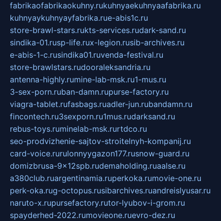
fabrikaofabrikaokuhny.ru
kuhnyaekuhnyaafabrika.ru
kuhnyaykuhnyayfabrika.ru
e-abis1c.ru
store-brawl-stars.ru
kts-services.ru
dark-sand.ru
sindika-01.ru
sp-life.ru
x-legion.ru
sib-archives.ru
e-abis-1-c.ru
sindika01.ru
venda-festival.ru
store-brawlstars.ru
dooraleksandria.ru
antenna-highly.ru
mine-lab-msk.ru
1-mus.ru
3-sex-porn.ru
ban-damn.ru
purse-factory.ru
viagra-tablet.ru
fasbags.ru
adler-jun.ru
bandamn.ru
fincontech.ru
3sexporn.ru
1mus.ru
darksand.ru
rebus-toys.ru
minelab-msk.ru
rtdco.ru
seo-prodvizhenie-sajtov-stroitelnyh-kompanij.ru
card-voice.ru
rulonnyygazon177.ru
snow-guard.ru
domizbrusa-9x12spb.ru
demaholding.ru
aalse.ru
a380club.ru
argentinamia.ru
perkoka.ru
movie-one.ru
perk-oka.ru
g-octopus.ru
sibarchives.ru
andreislyusar.ru
naruto-x.ru
pursefactory.ru
tor-lyubov-i-grom.ru
spayderhed-2022.ru
movieone.ru
evro-dez.ru