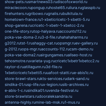
show-pets.ru
smartnews03.ru
discofoxworld.ru
miraclecoon.ru
pongup.ru
hostel65.ru
liura.ru
glasspb.ru
firehunters.ru
gribowo.ru
gnalis.ru
bulkitula.ru
hometown-france.ru
1-xbeticricetc-1-xbetti-5.ru
shop-garena.ru
cricetc-1-xbetr-1-xbetcc-2.ru
one-life-story.ru
top-halyava.ru
accounts112.ru
poka-vse-doma-2.ru
3-d-file.ru
hahahaharms.ru
g2012.ru
tst-1.ru
shaggy-cat.ru
opsmgr.ru
ev-gallery.ru
g-2012.ru
ops-mgr.ru
accounts-112.ru
csm-demo.ru
poka-vse-doma2.ru
airgungames.ru
allseo-host.ru
tehosmotre.ru
varieta-yug.ru
cricetc1xbetr1xbetcc2.ru
raytor-d.ru
atillagunn.ru
3d-file.ru
1xbeticricetc1xbetti5.ru
uafoot-statti.ru
e-abis1c.ru
store-brawl-stars.ru
kts-services.ru
dark-sand.ru
sindika-01.ru
sp-life.ru
x-legion.ru
sib-archives.ru
e-abis-1-c.ru
sindika01.ru
venda-festival.ru
store-brawlstars.ru
dooraleksandria.ru
antenna-highly.ru
mine-lab-msk.ru
1-mus.ru