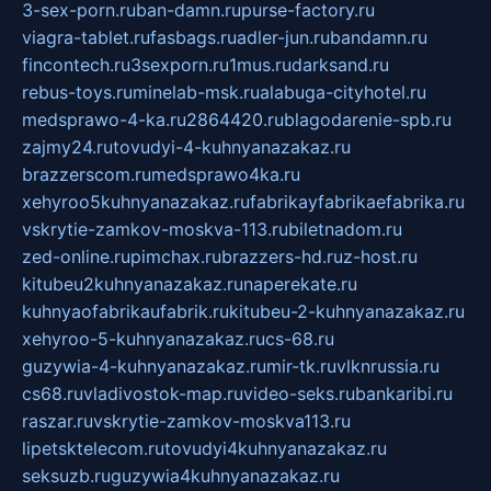
3-sex-porn.ru
ban-damn.ru
purse-factory.ru
viagra-tablet.ru
fasbags.ru
adler-jun.ru
bandamn.ru
fincontech.ru
3sexporn.ru
1mus.ru
darksand.ru
rebus-toys.ru
minelab-msk.ru
alabuga-cityhotel.ru
medsprawo-4-ka.ru
2864420.ru
blagodarenie-spb.ru
zajmy24.ru
tovudyi-4-kuhnyanazakaz.ru
brazzerscom.ru
medsprawo4ka.ru
xehyroo5kuhnyanazakaz.ru
fabrikayfabrikaefabrika.ru
vskrytie-zamkov-moskva-113.ru
biletnadom.ru
zed-online.ru
pimchax.ru
brazzers-hd.ru
z-host.ru
kitubeu2kuhnyanazakaz.ru
naperekate.ru
kuhnyaofabrikaufabrik.ru
kitubeu-2-kuhnyanazakaz.ru
xehyroo-5-kuhnyanazakaz.ru
cs-68.ru
guzywia-4-kuhnyanazakaz.ru
mir-tk.ru
vlknrussia.ru
cs68.ru
vladivostok-map.ru
video-seks.ru
bankaribi.ru
raszar.ru
vskrytie-zamkov-moskva113.ru
lipetsktelecom.ru
tovudyi4kuhnyanazakaz.ru
seksuzb.ru
guzywia4kuhnyanazakaz.ru