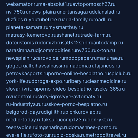
webamator.ru
ma-absolut1.ru
avtopomosch27.ru
nv-750.ru
news-plain.ru
nertansaga.ru
delanalad.ru
dizfiles.ru
youtubefree.ru
aria-family.ru
roadli.ru
planeta-samara.ru
mysmartbuy.ru
matrasy-kemerovo.ru
ashanet.ru
trade-farm.ru
dotcustoms.ru
domizbrusa9x12spb.ru
autodamp.ru
narasimha.ru
djcommodities.ru
nv750.ru
x-ton.ru
newsplain.ru
cardvoice.ru
modopaper.ru
manunae.ru
gbget.ru
alfeihavsalnassr.ru
madoma.ru
tajuncos.ru
petrovkasports.ru
porno-online-besplatno.ru
splclub.ru
york-life.ru
doroga-expo.ru
ribery.ru
cleanmedicine.ru
slovar-ivrit.ru
porno-video-besplatno.ru
seks-365.ru
ovucontrol.ru
sloty-igrovyye-avtomaty.ru
ru-industriya.ru
russkoe-porno-besplatno.ru
belgorod-day.ru
digilith.ru
pichkurovlab.ru
medic-today.ru
taksu.ru
comp123.ru
don-ykt.ru
teensvoice.ru
imgsharing.ru
domashnee-porno.ru
eva-elfie.ru
foto-tur.ru
biz-doska.ru
metropoltravel.ru