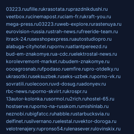
03223.ru
ufille.ru
krasotata.ru
prazdnikdushi.ru
veetbox.ru
cinemapost.ru
ciam-fr.ru
kraft-you.ru
mega-press.ru
03223.ru
web-explore.ru
rastenuya.ru
eurovision-russia.ru
strah-news.ru
freeride-team.ru
itrack-24.ru
sexshopexpress.ru
autostudiopro.ru
alabuga-cityhotel.ru
pornv.ru
atlantpereezd.ru
bud-em-znakomye.ru
a-cdc.ru
elektrostal-news.ru
korolevremont-market.ru
budem-znakomye.ru
oooagrosnab.ru
fpodaso.ru
emfire.ru
pro-otdelky.ru
ukrasotki.ru
seksuzbek.ru
seks-uzbek.ru
porno-vk.ru
sovratili.ru
olecoon.ru
vd-dosug.ru
adonyev.ru
rbc-news.ru
porno-skvirt.ru
krospr.ru
13autor-kolonka.ru
sormol.ru
2rich.ru
hostel-65.ru
hostserve.ru
porno-na-russkom.ru
mishinlab.ru
neznobi.ru
bigfatcc.ru
habble.ru
starbucksvia.ru
delfinet.ru
silvernano.ru
elestal.ru
vektor-doroga.ru
velotrenajery.ru
pronso54.ru
lenasever.ru
lovinskix.ru