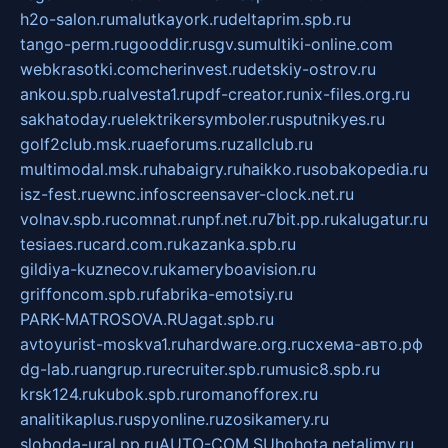
h2o-salon.ru
malutkayork.ru
deltaprim.spb.ru
tango-perm.ru
gooddir.ru
sgv.su
multiki-online.com
webkrasotki.com
cherinvest.ru
detskiy-ostrov.ru
ankou.spb.ru
alvesta1.ru
pdf-creator.ru
nix-files.org.ru
sakhatoday.ru
elektrikersymboler.ru
sputnikyes.ru
golf2club.msk.ru
aeforums.ru
zallclub.ru
multimodal.msk.ru
habaigry.ru
haikko.ru
sobakopedia.ru
isz-fest.ru
ewnc.info
screensaver-clock.net.ru
volnav.spb.ru
comnat.ru
npf.net.ru
7bit.pp.ru
kalugatur.ru
tesiaes.ru
card.com.ru
kazanka.spb.ru
gildiya-kuznecov.ru
kameryboavision.ru
griffoncom.spb.ru
fabrika-emotsiy.ru
PARK-MATROSOVA.RU
agat.spb.ru
avtoyurist-moskva1.ru
hardware.org.ru
схема-авто.рф
dg-lab.ru
angrup.ru
recruiter.spb.ru
music8.spb.ru
krsk124.ru
kubok.spb.ru
romanofforex.ru
analitikaplus.ru
spyonline.ru
zosikamery.ru
sloboda-ural.pp.ru
AUTO-COM.SU
hohota.net
alimy.ru