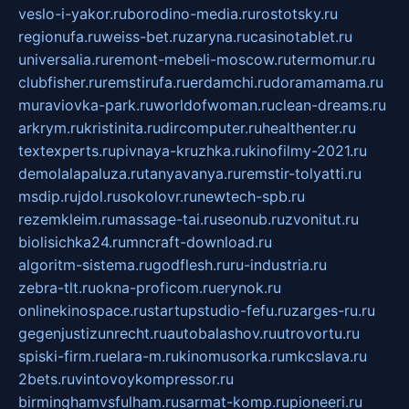
veslo-i-yakor.ru
borodino-media.ru
rostotsky.ru
regionufa.ru
weiss-bet.ru
zaryna.ru
casinotablet.ru
universalia.ru
remont-mebeli-moscow.ru
termomur.ru
clubfisher.ru
remstirufa.ru
erdamchi.ru
doramamama.ru
muraviovka-park.ru
worldofwoman.ru
clean-dreams.ru
arkrym.ru
kristinita.ru
dircomputer.ru
healthenter.ru
textexperts.ru
pivnaya-kruzhka.ru
kinofilmy-2021.ru
demolalapaluza.ru
tanyavanya.ru
remstir-tolyatti.ru
msdip.ru
jdol.ru
sokolovr.ru
newtech-spb.ru
rezemkleim.ru
massage-tai.ru
seonub.ru
zvonitut.ru
biolisichka24.ru
mncraft-download.ru
algoritm-sistema.ru
godflesh.ru
ru-industria.ru
zebra-tlt.ru
okna-proficom.ru
erynok.ru
onlinekinospace.ru
startupstudio-fefu.ru
zarges-ru.ru
gegenjustizunrecht.ru
autobalashov.ru
utrovortu.ru
spiski-firm.ru
elara-m.ru
kinomusorka.ru
mkcslava.ru
2bets.ru
vintovoykompressor.ru
birminghamvsfulham.ru
sarmat-komp.ru
pioneeri.ru