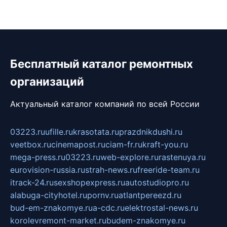
Бесплатный каталог ремонтных
организаций
Актуальный каталог компаний по всей России
03223.ru
ufille.ru
krasotata.ru
prazdnikdushi.ru
veetbox.ru
cinemapost.ru
ciam-fr.ru
kraft-you.ru
mega-press.ru
03223.ru
web-explore.ru
rastenuya.ru
eurovision-russia.ru
strah-news.ru
freeride-team.ru
itrack-24.ru
sexshopexpress.ru
autostudiopro.ru
alabuga-cityhotel.ru
pornv.ru
atlantpereezd.ru
bud-em-znakomye.ru
a-cdc.ru
elektrostal-news.ru
korolevremont-market.ru
budem-znakomye.ru