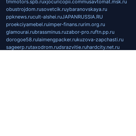
tmmotors.spb.ru
xjocuricopii.com
musavtomat.msk.ru
obustrojdom.ru
sovetcik.ru
ybaranovskaya.ru
ppknews.ru
cult-alshei.ru
JAPANRUSSIA.RU
proekciyamebel.ru
imper-finans.ru
rim.org.ru
glamourai.ru
brassminus.ru
zabor-pro.ru
ftn.pp.ru
dorogoe58.ru
laimengpacker.ru
kuzova-zapchasti.ru
sageerp.ru
taxodrom.ru
dsrazvitie.ru
hardcity.net.ru
ratinghomegames.ru
topservice25.ru
gubernyan.ru
gtglasslined.ru
ii4.ru
tssport.spb.ru
andorra24.com
blackwallstreet.ru
oboimos.ru
optim-doors.com.ru
ikuch.ru
nycr.org.ru
npa21.ru
vremya-ch.spb.ru
desert000.ru
ivtorgi.ru
ifiori.ru
catalog-statei.ru
dcv.org.ru
spetsmaster174.ru
ipkameryhiseeu.ru
dum26.ru
ruspol.spb.ru
fr-opendp.ru
kam-solnyshko.ru
cheyenne-arapaho.ru
sevzapmetal.spb.ru
ted-lapidus.spb.ru
parasite-eliminator.ru
sigma-complete.ru
modernworld.ru
dama-moda.ru
eholot-group.ru
sk-nvkz.ru
DRONGOLD.RU