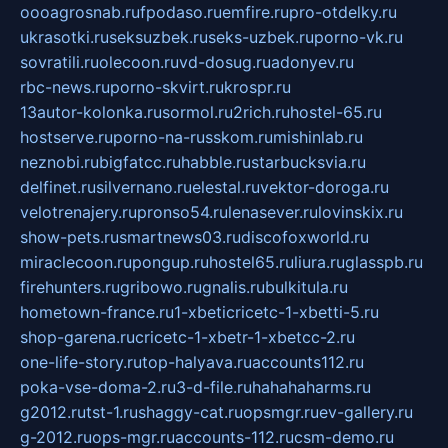
oooagrosnab.ru
fpodaso.ru
emfire.ru
pro-otdelky.ru
ukrasotki.ru
seksuzbek.ru
seks-uzbek.ru
porno-vk.ru
sovratili.ru
olecoon.ru
vd-dosug.ru
adonyev.ru
rbc-news.ru
porno-skvirt.ru
krospr.ru
13autor-kolonka.ru
sormol.ru
2rich.ru
hostel-65.ru
hostserve.ru
porno-na-russkom.ru
mishinlab.ru
neznobi.ru
bigfatcc.ru
habble.ru
starbucksvia.ru
delfinet.ru
silvernano.ru
elestal.ru
vektor-doroga.ru
velotrenajery.ru
pronso54.ru
lenasever.ru
lovinskix.ru
show-pets.ru
smartnews03.ru
discofoxworld.ru
miraclecoon.ru
pongup.ru
hostel65.ru
liura.ru
glasspb.ru
firehunters.ru
gribowo.ru
gnalis.ru
bulkitula.ru
hometown-france.ru
1-xbeticricetc-1-xbetti-5.ru
shop-garena.ru
cricetc-1-xbetr-1-xbetcc-2.ru
one-life-story.ru
top-halyava.ru
accounts112.ru
poka-vse-doma-2.ru
3-d-file.ru
hahahaharms.ru
g2012.ru
tst-1.ru
shaggy-cat.ru
opsmgr.ru
ev-gallery.ru
g-2012.ru
ops-mgr.ru
accounts-112.ru
csm-demo.ru