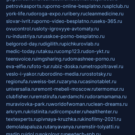
petrovkasports.ru
porno-online-besplatno.ru
splclub.ru
york-life.ru
doroga-expo.ru
ribery.ru
cleanmedicine.ru
slovar-ivrit.ru
porno-video-besplatno.ru
seks-365.ru
ovucontrol.ru
sloty-igrovyye-avtomaty.ru
ru-industriya.ru
russkoe-porno-besplatno.ru
belgorod-day.ru
digilith.ru
pichkurovlab.ru
medic-today.ru
taksu.ru
comp123.ru
don-ykt.ru
teensvoice.ru
imgsharing.ru
domashnee-porno.ru
eva-elfie.ru
foto-tur.ru
biz-doska.ru
metropoltravel.ru
veslo-i-yakor.ru
borodino-media.ru
rostotsky.ru
regionufa.ru
weiss-bet.ru
zaryna.ru
casinotablet.ru
universalia.ru
remont-mebeli-moscow.ru
termomur.ru
clubfisher.ru
remstirufa.ru
erdamchi.ru
doramamama.ru
muraviovka-park.ru
worldofwoman.ru
clean-dreams.ru
arkrym.ru
kristinita.ru
dircomputer.ru
healthenter.ru
textexperts.ru
pivnaya-kruzhka.ru
kinofilmy-2021.ru
demolalapaluza.ru
tanyavanya.ru
remstir-tolyatti.ru
msdip.ru
jdol.ru
sokolovr.ru
newtech-spb.ru