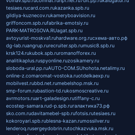
volnav.spb.ru
comnat.ru
npf.net.ru
7bit.pp.ru
kalugatur.ru
tesiaes.ru
card.com.ru
kazanka.spb.ru
gildiya-kuznecov.ru
kameryboavision.ru
griffoncom.spb.ru
fabrika-emotsiy.ru
PARK-MATROSOVA.RU
agat.spb.ru
avtoyurist-moskva1.ru
hardware.org.ru
схема-авто.рф
dg-lab.ru
angrup.ru
recruiter.spb.ru
music8.spb.ru
krsk124.ru
kubok.spb.ru
romanofforex.ru
analitikaplus.ru
spyonline.ru
zosikamery.ru
sloboda-ural.pp.ru
AUTO-COM.SU
hohota.net
alimy.ru
online-z.com
aromat-vostoka.ru
otdelkaexp.ru
mobilvest.ru
bbd.net.ru
mebelshop.msk.ru
smp-forum.ru
bastion-td.ru
kosmoscreative.ru
avrmotors.ru
art-galadesign.ru
tiffany-c.ru
ecostep-samara.ru
d-p.spb.ru
галактика73.рф
sko.com.ru
davitamebel-spb.ru
fotsis.ru
tesiaes.ru
kokoroyari.spb.ru
blesna-kazan.ru
mossilver.ru
lenderoq.ru
sergeydobrin.ru
tochkazvuka.msk.ru