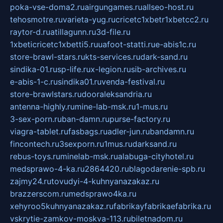
poka-vse-doma2.ru
airgungames.ru
allseo-host.ru
tehosmotre.ru
varieta-yug.ru
cricetc1xbetr1xbetcc2.ru
raytor-d.ru
atillagunn.ru
3d-file.ru
1xbeticricetc1xbetti5.ru
uafoot-statti.ru
e-abis1c.ru
store-brawl-stars.ru
kts-services.ru
dark-sand.ru
sindika-01.ru
sp-life.ru
x-legion.ru
sib-archives.ru
e-abis-1-c.ru
sindika01.ru
venda-festival.ru
store-brawlstars.ru
dooraleksandria.ru
antenna-highly.ru
mine-lab-msk.ru
1-mus.ru
3-sex-porn.ru
ban-damn.ru
purse-factory.ru
viagra-tablet.ru
fasbags.ru
adler-jun.ru
bandamn.ru
fincontech.ru
3sexporn.ru
1mus.ru
darksand.ru
rebus-toys.ru
minelab-msk.ru
alabuga-cityhotel.ru
medsprawo-4-ka.ru
2864420.ru
blagodarenie-spb.ru
zajmy24.ru
tovudyi-4-kuhnyanazakaz.ru
brazzerscom.ru
medsprawo4ka.ru
xehyroo5kuhnyanazakaz.ru
fabrikayfabrikaefabrika.ru
vskrytie-zamkov-moskva-113.ru
biletnadom.ru