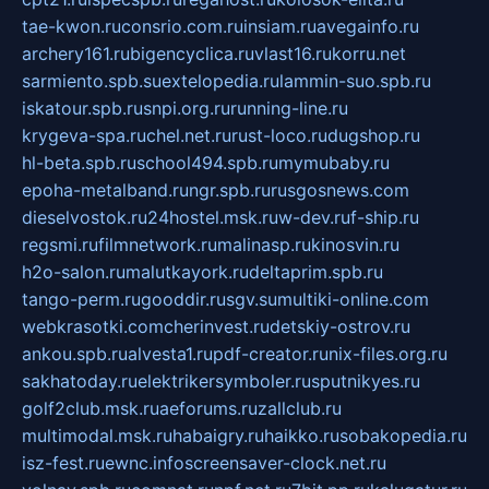
tae-kwon.ru
consrio.com.ru
insiam.ru
avegainfo.ru
archery161.ru
bigencyclica.ru
vlast16.ru
korru.net
sarmiento.spb.su
extelopedia.ru
lammin-suo.spb.ru
iskatour.spb.ru
snpi.org.ru
running-line.ru
krygeva-spa.ru
chel.net.ru
rust-loco.ru
dugshop.ru
hl-beta.spb.ru
school494.spb.ru
mymubaby.ru
epoha-metalband.ru
ngr.spb.ru
rusgosnews.com
dieselvostok.ru
24hostel.msk.ru
w-dev.ru
f-ship.ru
regsmi.ru
filmnetwork.ru
malinasp.ru
kinosvin.ru
h2o-salon.ru
malutkayork.ru
deltaprim.spb.ru
tango-perm.ru
gooddir.ru
sgv.su
multiki-online.com
webkrasotki.com
cherinvest.ru
detskiy-ostrov.ru
ankou.spb.ru
alvesta1.ru
pdf-creator.ru
nix-files.org.ru
sakhatoday.ru
elektrikersymboler.ru
sputnikyes.ru
golf2club.msk.ru
aeforums.ru
zallclub.ru
multimodal.msk.ru
habaigry.ru
haikko.ru
sobakopedia.ru
isz-fest.ru
ewnc.info
screensaver-clock.net.ru