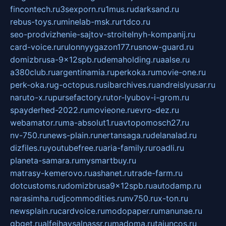
fincontech.ru
3sexporn.ru
1mus.ru
darksand.ru
rebus-toys.ru
minelab-msk.ru
rtdco.ru
seo-prodvizhenie-sajtov-stroitelnyh-kompanij.ru
card-voice.ru
rulonnyygazon177.ru
snow-guard.ru
domizbrusa-9x12spb.ru
demaholding.ru
aalse.ru
a380club.ru
argentinamia.ru
perkoka.ru
movie-one.ru
perk-oka.ru
g-octopus.ru
sibarchives.ru
andreislyusar.ru
naruto-x.ru
pursefactory.ru
tor-lyubov-i-grom.ru
spayderhed-2022.ru
movieone.ru
evro-dez.ru
webamator.ru
ma-absolut1.ru
avtopomosch27.ru
nv-750.ru
news-plain.ru
nertansaga.ru
delanalad.ru
dizfiles.ru
youtubefree.ru
aria-family.ru
roadli.ru
planeta-samara.ru
mysmartbuy.ru
matrasy-kemerovo.ru
ashanet.ru
trade-farm.ru
dotcustoms.ru
domizbrusa9x12spb.ru
autodamp.ru
narasimha.ru
djcommodities.ru
nv750.ru
x-ton.ru
newsplain.ru
cardvoice.ru
modopaper.ru
manunae.ru
gbget.ru
alfeihavsalnassr.ru
madoma.ru
tajuncos.ru