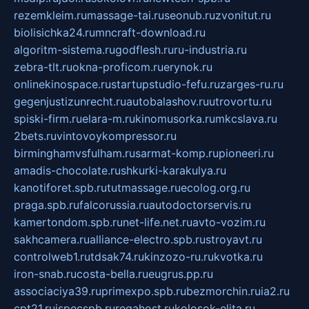
rezemkleim.ru
massage-tai.ru
seonub.ru
zvonitut.ru
biolisichka24.ru
mncraft-download.ru
algoritm-sistema.ru
godflesh.ru
ru-industria.ru
zebra-tlt.ru
okna-proficom.ru
erynok.ru
onlinekinospace.ru
startupstudio-fefu.ru
zarges-ru.ru
gegenjustizunrecht.ru
autobalashov.ru
utrovortu.ru
spiski-firm.ru
elara-m.ru
kinomusorka.ru
mkcslava.ru
2bets.ru
vintovoykompressor.ru
birminghamvsfulham.ru
sarmat-komp.ru
pioneeri.ru
amadis-chocolate.ru
shkurki-karakulya.ru
kanotiforet.spb.ru
tutmassage.ru
ecolog.org.ru
praga.spb.ru
falcorussia.ru
autodoctorservis.ru
kamertondom.spb.ru
net-life.net.ru
avto-vozim.ru
sakhcamera.ru
alliance-electro.spb.ru
stroyavt.ru
controlweb1.ru
tdsak74.ru
kinzozo-ru.ru
kvotka.ru
iron-snab.ru
costa-bella.ru
eugrus.pp.ru
associaciya39.ru
primexpo.spb.ru
bezmorchin.ru
ia2.ru
cpt21.ru
ispecspb.ru
regahost.ru
kolosok-elita.ru