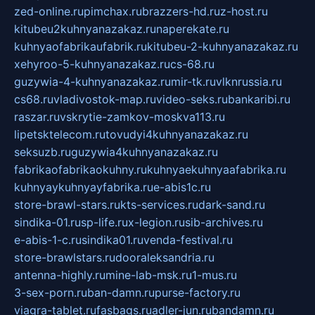
zed-online.ru
pimchax.ru
brazzers-hd.ru
z-host.ru
kitubeu2kuhnyanazakaz.ru
naperekate.ru
kuhnyaofabrikaufabrik.ru
kitubeu-2-kuhnyanazakaz.ru
xehyroo-5-kuhnyanazakaz.ru
cs-68.ru
guzywia-4-kuhnyanazakaz.ru
mir-tk.ru
vlknrussia.ru
cs68.ru
vladivostok-map.ru
video-seks.ru
bankaribi.ru
raszar.ru
vskrytie-zamkov-moskva113.ru
lipetsktelecom.ru
tovudyi4kuhnyanazakaz.ru
seksuzb.ru
guzywia4kuhnyanazakaz.ru
fabrikaofabrikaokuhny.ru
kuhnyaekuhnyaafabrika.ru
kuhnyaykuhnyayfabrika.ru
e-abis1c.ru
store-brawl-stars.ru
kts-services.ru
dark-sand.ru
sindika-01.ru
sp-life.ru
x-legion.ru
sib-archives.ru
e-abis-1-c.ru
sindika01.ru
venda-festival.ru
store-brawlstars.ru
dooraleksandria.ru
antenna-highly.ru
mine-lab-msk.ru
1-mus.ru
3-sex-porn.ru
ban-damn.ru
purse-factory.ru
viagra-tablet.ru
fasbags.ru
adler-jun.ru
bandamn.ru