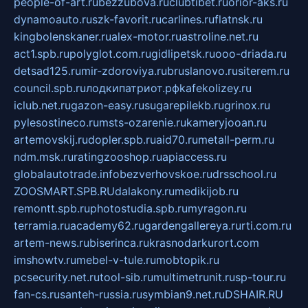
people-of-art.ru
bezzubova.ru
clubtibet.ru
orior-aks.ru
dynamoauto.ru
szk-favorit.ru
carlines.ru
flatnsk.ru
kingbolenskaner.ru
alex-motor.ru
astroline.net.ru
act1.spb.ru
polyglot.com.ru
gidlipetsk.ru
ooo-driada.ru
detsad125.ru
mir-zdoroviya.ru
bruslanovo.ru
siterem.ru
council.spb.ru
лодкипатриот.рф
kafekolizey.ru
iclub.net.ru
gazon-easy.ru
sugarepilekb.ru
grinox.ru
pylesostineco.ru
msts-ozarenie.ru
kameryjooan.ru
artemovskij.ru
dopler.spb.ru
aid70.ru
metall-perm.ru
ndm.msk.ru
ratingzooshop.ru
apiaccess.ru
globalautotrade.info
bezverhovskoe.ru
drsschool.ru
ZOOSMART.SPB.RU
dalakony.ru
medikijob.ru
remontt.spb.ru
photostudia.spb.ru
myragon.ru
terramia.ru
academy62.ru
gardengallereya.ru
rti.com.ru
artem-news.ru
biserinca.ru
krasnodarkurort.com
imshowtv.ru
mebel-v-tule.ru
mobtopik.ru
pcsecurity.net.ru
tool-sib.ru
multimetrunit.ru
sp-tour.ru
fan-cs.ru
santeh-russia.ru
symbian9.net.ru
DSHAIR.RU