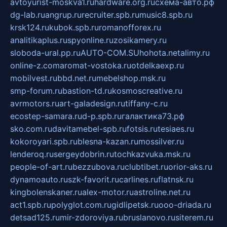
avtoyurist-moskva1.ru
hardware.org.ru
схема-авто.рф
dg-lab.ru
angrup.ru
recruiter.spb.ru
music8.spb.ru
krsk124.ru
kubok.spb.ru
romanofforex.ru
analitikaplus.ru
spyonline.ru
zosikamery.ru
sloboda-ural.pp.ru
AUTO-COM.SU
hohota.net
alimy.ru
online-z.com
aromat-vostoka.ru
otdelkaexp.ru
mobilvest.ru
bbd.net.ru
mebelshop.msk.ru
smp-forum.ru
bastion-td.ru
kosmoscreative.ru
avrmotors.ru
art-galadesign.ru
tiffany-c.ru
ecostep-samara.ru
d-p.spb.ru
галактика73.рф
sko.com.ru
davitamebel-spb.ru
fotsis.ru
tesiaes.ru
kokoroyari.spb.ru
blesna-kazan.ru
mossilver.ru
lenderoq.ru
sergeydobrin.ru
tochkazvuka.msk.ru
people-of-art.ru
bezzubova.ru
clubtibet.ru
orior-aks.ru
dynamoauto.ru
szk-favorit.ru
carlines.ru
flatnsk.ru
kingbolenskaner.ru
alex-motor.ru
astroline.net.ru
act1.spb.ru
polyglot.com.ru
gidlipetsk.ru
ooo-driada.ru
detsad125.ru
mir-zdoroviya.ru
bruslanovo.ru
siterem.ru