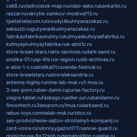
cs68.ru
vladivostok-map.ru
video-seks.ru
bankaribi.ru
raszar.ru
vskrytie-zamkov-moskva113.ru
lipetsktelecom.ru
tovudyi4kuhnyanazakaz.ru
seksuzb.ru
guzywia4kuhnyanazakaz.ru
fabrikaofabrikaokuhny.ru
kuhnyaekuhnyaafabrika.ru
kuhnyaykuhnyayfabrika.ru
e-abis1c.ru
store-brawl-stars.ru
kts-services.ru
dark-sand.ru
sindika-01.ru
sp-life.ru
x-legion.ru
sib-archives.ru
e-abis-1-c.ru
sindika01.ru
venda-festival.ru
store-brawlstars.ru
dooraleksandria.ru
antenna-highly.ru
mine-lab-msk.ru
1-mus.ru
3-sex-porn.ru
ban-damn.ru
purse-factory.ru
viagra-tablet.ru
fasbags.ru
adler-jun.ru
bandamn.ru
fincontech.ru
3sexporn.ru
1mus.ru
darksand.ru
rebus-toys.ru
minelab-msk.ru
rtdco.ru
seo-prodvizhenie-sajtov-stroitelnyh-kompanij.ru
card-voice.ru
rulonnyygazon177.ru
snow-guard.ru
domizbrusa-9x12spb.ru
demaholding.ru
aalse.ru