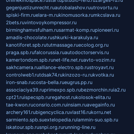
onlinekinospace.ru
startupstudio-fefu.ru
zarges-ru.ru
gegenjustizunrecht.ru
autobalashov.ru
utrovortu.ru
spiski-firm.ru
elara-m.ru
kinomusorka.ru
mkcslava.ru
2bets.ru
vintovoykompressor.ru
birminghamvsfulham.ru
sarmat-komp.ru
pioneeri.ru
amadis-chocolate.ru
shkurki-karakulya.ru
kanotiforet.spb.ru
tutmassage.ru
ecolog.org.ru
praga.spb.ru
falcorussia.ru
autodoctorservis.ru
kamertondom.spb.ru
net-life.net.ru
avto-vozim.ru
sakhcamera.ru
alliance-electro.spb.ru
stroyavt.ru
controlweb1.ru
tdsak74.ru
kinzozo-ru.ru
kvotka.ru
iron-snab.ru
costa-bella.ru
eugrus.pp.ru
associaciya39.ru
primexpo.spb.ru
bezmorchin.ru
ia2.ru
cpt21.ru
ispecspb.ru
regahost.ru
kolosok-elita.ru
tae-kwon.ru
consrio.com.ru
insiam.ru
avegainfo.ru
archery161.ru
bigencyclica.ru
vlast16.ru
korru.net
sarmiento.spb.su
extelopedia.ru
lammin-suo.spb.ru
iskatour.spb.ru
snpi.org.ru
running-line.ru