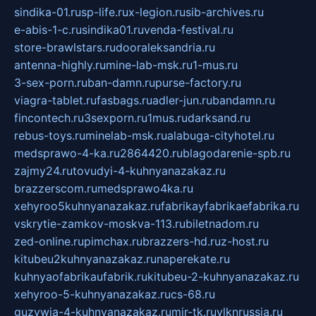
sindika-01.ru
sp-life.ru
x-legion.ru
sib-archives.ru
e-abis-1-c.ru
sindika01.ru
venda-festival.ru
store-brawlstars.ru
dooraleksandria.ru
antenna-highly.ru
mine-lab-msk.ru
1-mus.ru
3-sex-porn.ru
ban-damn.ru
purse-factory.ru
viagra-tablet.ru
fasbags.ru
adler-jun.ru
bandamn.ru
fincontech.ru
3sexporn.ru
1mus.ru
darksand.ru
rebus-toys.ru
minelab-msk.ru
alabuga-cityhotel.ru
medsprawo-4-ka.ru
2864420.ru
blagodarenie-spb.ru
zajmy24.ru
tovudyi-4-kuhnyanazakaz.ru
brazzerscom.ru
medsprawo4ka.ru
xehyroo5kuhnyanazakaz.ru
fabrikayfabrikaefabrika.ru
vskrytie-zamkov-moskva-113.ru
biletnadom.ru
zed-online.ru
pimchax.ru
brazzers-hd.ru
z-host.ru
kitubeu2kuhnyanazakaz.ru
naperekate.ru
kuhnyaofabrikaufabrik.ru
kitubeu-2-kuhnyanazakaz.ru
xehyroo-5-kuhnyanazakaz.ru
cs-68.ru
guzywia-4-kuhnyanazakaz.ru
mir-tk.ru
vlknrussia.ru