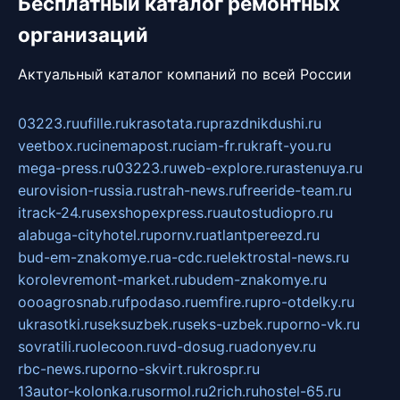
Бесплатный каталог ремонтных
организаций
Актуальный каталог компаний по всей России
03223.ru
ufille.ru
krasotata.ru
prazdnikdushi.ru
veetbox.ru
cinemapost.ru
ciam-fr.ru
kraft-you.ru
mega-press.ru
03223.ru
web-explore.ru
rastenuya.ru
eurovision-russia.ru
strah-news.ru
freeride-team.ru
itrack-24.ru
sexshopexpress.ru
autostudiopro.ru
alabuga-cityhotel.ru
pornv.ru
atlantpereezd.ru
bud-em-znakomye.ru
a-cdc.ru
elektrostal-news.ru
korolevremont-market.ru
budem-znakomye.ru
oooagrosnab.ru
fpodaso.ru
emfire.ru
pro-otdelky.ru
ukrasotki.ru
seksuzbek.ru
seks-uzbek.ru
porno-vk.ru
sovratili.ru
olecoon.ru
vd-dosug.ru
adonyev.ru
rbc-news.ru
porno-skvirt.ru
krospr.ru
13autor-kolonka.ru
sormol.ru
2rich.ru
hostel-65.ru