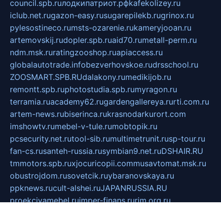
council.spb.ru
лодкипатриот.рф
kafekolizey.ru
iclub.net.ru
gazon-easy.ru
sugarepilekb.ru
grinox.ru
pylesostineco.ru
msts-ozarenie.ru
kameryjooan.ru
artemovskij.ru
dopler.spb.ru
aid70.ru
metall-perm.ru
ndm.msk.ru
ratingzooshop.ru
apiaccess.ru
globalautotrade.info
bezverhovskoe.ru
drsschool.ru
ZOOSMART.SPB.RU
dalakony.ru
medikijob.ru
remontt.spb.ru
photostudia.spb.ru
myragon.ru
terramia.ru
academy62.ru
gardengallereya.ru
rti.com.ru
artem-news.ru
biserinca.ru
krasnodarkurort.com
imshowtv.ru
mebel-v-tule.ru
mobtopik.ru
pcsecurity.net.ru
tool-sib.ru
multimetrunit.ru
sp-tour.ru
fan-cs.ru
santeh-russia.ru
symbian9.net.ru
DSHAIR.RU
tmmotors.spb.ru
xjocuricopii.com
musavtomat.msk.ru
obustrojdom.ru
sovetcik.ru
ybaranovskaya.ru
ppknews.ru
cult-alshei.ru
JAPANRUSSIA.RU
proekciyamebel.ru
imper-finans.ru
rim.org.ru
glamourai.ru
brassminus.ru
zabor-pro.ru
ftn.pp.ru