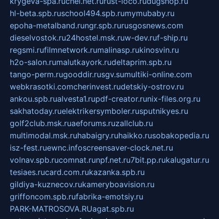
krygeva-spa.ru
chel.net.ru
rust-loco.ru
dugshop.ru
hl-beta.spb.ru
school494.spb.ru
mymubaby.ru
epoha-metalband.ru
ngr.spb.ru
rusgosnews.com
dieselvostok.ru
24hostel.msk.ru
w-dev.ru
f-ship.ru
regsmi.ru
filmnetwork.ru
malinasp.ru
kinosvin.ru
h2o-salon.ru
malutkayork.ru
deltaprim.spb.ru
tango-perm.ru
gooddir.ru
sgv.su
multiki-online.com
webkrasotki.com
cherinvest.ru
detskiy-ostrov.ru
ankou.spb.ru
alvesta1.ru
pdf-creator.ru
nix-files.org.ru
sakhatoday.ru
elektrikersymboler.ru
sputnikyes.ru
golf2club.msk.ru
aeforums.ru
zallclub.ru
multimodal.msk.ru
habaigry.ru
haikko.ru
sobakopedia.ru
isz-fest.ru
ewnc.info
screensaver-clock.net.ru
volnav.spb.ru
comnat.ru
npf.net.ru
7bit.pp.ru
kalugatur.ru
tesiaes.ru
card.com.ru
kazanka.spb.ru
gildiya-kuznecov.ru
kameryboavision.ru
griffoncom.spb.ru
fabrika-emotsiy.ru
PARK-MATROSOVA.RU
agat.spb.ru