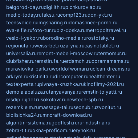
belgorod-day.ru
digilith.ru
pichkurovlab.ru
medic-today.ru
taksu.ru
comp123.ru
don-ykt.ru
teensvoice.ru
imgsharing.ru
domashnee-porno.ru
eva-elfie.ru
foto-tur.ru
biz-doska.ru
metropoltravel.ru
veslo-i-yakor.ru
borodino-media.ru
rostotsky.ru
regionufa.ru
weiss-bet.ru
zaryna.ru
casinotablet.ru
universalia.ru
remont-mebeli-moscow.ru
termomur.ru
clubfisher.ru
remstirufa.ru
erdamchi.ru
doramamama.ru
muraviovka-park.ru
worldofwoman.ru
clean-dreams.ru
arkrym.ru
kristinita.ru
dircomputer.ru
healthenter.ru
textexperts.ru
pivnaya-kruzhka.ru
kinofilmy-2021.ru
demolalapaluza.ru
tanyavanya.ru
remstir-tolyatti.ru
msdip.ru
jdol.ru
sokolovr.ru
newtech-spb.ru
rezemkleim.ru
massage-tai.ru
seonub.ru
zvonitut.ru
biolisichka24.ru
mncraft-download.ru
algoritm-sistema.ru
godflesh.ru
ru-industria.ru
zebra-tlt.ru
okna-proficom.ru
erynok.ru