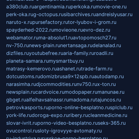
a380club.ru
argentinamia.ru
perkoka.ru
movie-one.ru
perk-oka.ru
g-octopus.ru
sibarchives.ru
andreislyusar.ru
naruto-x.ru
pursefactory.ru
tor-lyubov-i-grom.ru
spayderhed-2022.ru
movieone.ru
evro-dez.ru
webamator.ru
ma-absolut1.ru
avtopomosch27.ru
nv-750.ru
news-plain.ru
nertansaga.ru
delanalad.ru
dizfiles.ru
youtubefree.ru
aria-family.ru
roadli.ru
planeta-samara.ru
mysmartbuy.ru
matrasy-kemerovo.ru
ashanet.ru
trade-farm.ru
dotcustoms.ru
domizbrusa9x12spb.ru
autodamp.ru
narasimha.ru
djcommodities.ru
nv750.ru
x-ton.ru
newsplain.ru
cardvoice.ru
modopaper.ru
manunae.ru
gbget.ru
alfeihavsalnassr.ru
madoma.ru
tajuncos.ru
petrovkasports.ru
porno-online-besplatno.ru
splclub.ru
york-life.ru
doroga-expo.ru
ribery.ru
cleanmedicine.ru
slovar-ivrit.ru
porno-video-besplatno.ru
seks-365.ru
ovucontrol.ru
sloty-igrovyye-avtomaty.ru
ru-industriya.ru
russkoe-porno-besplatno.ru