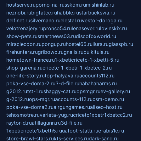
hostserve.ru
porno-na-russkom.ru
mishinlab.ru
neznobi.ru
bigfatcc.ru
habble.ru
starbucksvia.ru
delfinet.ru
silvernano.ru
elestal.ru
vektor-doroga.ru
velotrenajery.ru
pronso54.ru
lenasever.ru
lovinskix.ru
show-pets.ru
smartnews03.ru
discofoxworld.ru
miraclecoon.ru
pongup.ru
hostel65.ru
liura.ru
glasspb.ru
firehunters.ru
gribowo.ru
gnalis.ru
bulkitula.ru
hometown-france.ru
1-xbeticricetc-1-xbetti-5.ru
shop-garena.ru
cricetc-1-xbetr-1-xbetcc-2.ru
one-life-story.ru
top-halyava.ru
accounts112.ru
poka-vse-doma-2.ru
3-d-file.ru
hahahaharms.ru
g2012.ru
tst-1.ru
shaggy-cat.ru
opsmgr.ru
ev-gallery.ru
g-2012.ru
ops-mgr.ru
accounts-112.ru
csm-demo.ru
poka-vse-doma2.ru
airgungames.ru
allseo-host.ru
tehosmotre.ru
varieta-yug.ru
cricetc1xbetr1xbetcc2.ru
raytor-d.ru
atillagunn.ru
3d-file.ru
1xbeticricetc1xbetti5.ru
uafoot-statti.ru
e-abis1c.ru
store-brawl-stars.ru
kts-services.ru
dark-sand.ru