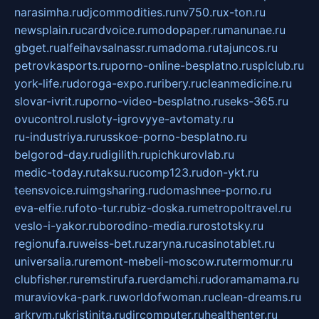
narasimha.ru
djcommodities.ru
nv750.ru
x-ton.ru
newsplain.ru
cardvoice.ru
modopaper.ru
manunae.ru
gbget.ru
alfeihavsalnassr.ru
madoma.ru
tajuncos.ru
petrovkasports.ru
porno-online-besplatno.ru
splclub.ru
york-life.ru
doroga-expo.ru
ribery.ru
cleanmedicine.ru
slovar-ivrit.ru
porno-video-besplatno.ru
seks-365.ru
ovucontrol.ru
sloty-igrovyye-avtomaty.ru
ru-industriya.ru
russkoe-porno-besplatno.ru
belgorod-day.ru
digilith.ru
pichkurovlab.ru
medic-today.ru
taksu.ru
comp123.ru
don-ykt.ru
teensvoice.ru
imgsharing.ru
domashnee-porno.ru
eva-elfie.ru
foto-tur.ru
biz-doska.ru
metropoltravel.ru
veslo-i-yakor.ru
borodino-media.ru
rostotsky.ru
regionufa.ru
weiss-bet.ru
zaryna.ru
casinotablet.ru
universalia.ru
remont-mebeli-moscow.ru
termomur.ru
clubfisher.ru
remstirufa.ru
erdamchi.ru
doramamama.ru
muraviovka-park.ru
worldofwoman.ru
clean-dreams.ru
arkrym.ru
kristinita.ru
dircomputer.ru
healthenter.ru