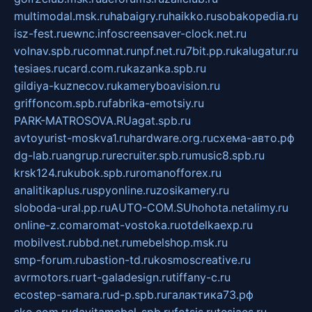
multimodal.msk.ru
habaigry.ru
haikko.ru
sobakopedia.ru
isz-fest.ru
ewnc.info
screensaver-clock.net.ru
volnav.spb.ru
comnat.ru
npf.net.ru
7bit.pp.ru
kalugatur.ru
tesiaes.ru
card.com.ru
kazanka.spb.ru
gildiya-kuznecov.ru
kameryboavision.ru
griffoncom.spb.ru
fabrika-emotsiy.ru
PARK-MATROSOVA.RU
agat.spb.ru
avtoyurist-moskva1.ru
hardware.org.ru
схема-авто.рф
dg-lab.ru
angrup.ru
recruiter.spb.ru
music8.spb.ru
krsk124.ru
kubok.spb.ru
romanofforex.ru
analitikaplus.ru
spyonline.ru
zosikamery.ru
sloboda-ural.pp.ru
AUTO-COM.SU
hohota.net
alimy.ru
online-z.com
aromat-vostoka.ru
otdelkaexp.ru
mobilvest.ru
bbd.net.ru
mebelshop.msk.ru
smp-forum.ru
bastion-td.ru
kosmoscreative.ru
avrmotors.ru
art-galadesign.ru
tiffany-c.ru
ecostep-samara.ru
d-p.spb.ru
галактика73.рф
sko.com.ru
davitamebel-spb.ru
fotsis.ru
tesiaes.ru