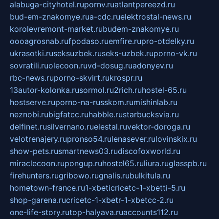
alabuga-cityhotel.ru
pornv.ru
atlantpereezd.ru
bud-em-znakomye.ru
a-cdc.ru
elektrostal-news.ru
korolevremont-market.ru
budem-znakomye.ru
oooagrosnab.ru
fpodaso.ru
emfire.ru
pro-otdelky.ru
ukrasotki.ru
seksuzbek.ru
seks-uzbek.ru
porno-vk.ru
sovratili.ru
olecoon.ru
vd-dosug.ru
adonyev.ru
rbc-news.ru
porno-skvirt.ru
krospr.ru
13autor-kolonka.ru
sormol.ru
2rich.ru
hostel-65.ru
hostserve.ru
porno-na-russkom.ru
mishinlab.ru
neznobi.ru
bigfatcc.ru
habble.ru
starbucksvia.ru
delfinet.ru
silvernano.ru
elestal.ru
vektor-doroga.ru
velotrenajery.ru
pronso54.ru
lenasever.ru
lovinskix.ru
show-pets.ru
smartnews03.ru
discofoxworld.ru
miraclecoon.ru
pongup.ru
hostel65.ru
liura.ru
glasspb.ru
firehunters.ru
gribowo.ru
gnalis.ru
bulkitula.ru
hometown-france.ru
1-xbeticricetc-1-xbetti-5.ru
shop-garena.ru
cricetc-1-xbetr-1-xbetcc-2.ru
one-life-story.ru
top-halyava.ru
accounts112.ru