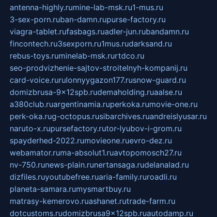
antenna-highly.ru
mine-lab-msk.ru
1-mus.ru
3-sex-porn.ru
ban-damn.ru
purse-factory.ru
viagra-tablet.ru
fasbags.ru
adler-jun.ru
bandamn.ru
fincontech.ru
3sexporn.ru
1mus.ru
darksand.ru
rebus-toys.ru
minelab-msk.ru
rtdco.ru
seo-prodvizhenie-sajtov-stroitelnyh-kompanij.ru
card-voice.ru
rulonnyygazon177.ru
snow-guard.ru
domizbrusa-9x12spb.ru
demaholding.ru
aalse.ru
a380club.ru
argentinamia.ru
perkoka.ru
movie-one.ru
perk-oka.ru
g-octopus.ru
sibarchives.ru
andreislyusar.ru
naruto-x.ru
pursefactory.ru
tor-lyubov-i-grom.ru
spayderhed-2022.ru
movieone.ru
evro-dez.ru
webamator.ru
ma-absolut1.ru
avtopomosch27.ru
nv-750.ru
news-plain.ru
nertansaga.ru
delanalad.ru
dizfiles.ru
youtubefree.ru
aria-family.ru
roadli.ru
planeta-samara.ru
mysmartbuy.ru
matrasy-kemerovo.ru
ashanet.ru
trade-farm.ru
dotcustoms.ru
domizbrusa9x12spb.ru
autodamp.ru