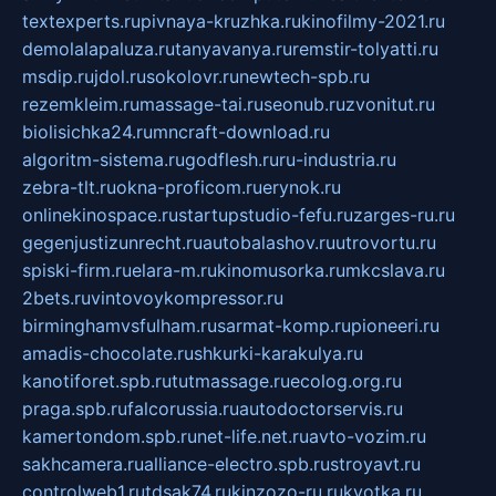
textexperts.ru
pivnaya-kruzhka.ru
kinofilmy-2021.ru
demolalapaluza.ru
tanyavanya.ru
remstir-tolyatti.ru
msdip.ru
jdol.ru
sokolovr.ru
newtech-spb.ru
rezemkleim.ru
massage-tai.ru
seonub.ru
zvonitut.ru
biolisichka24.ru
mncraft-download.ru
algoritm-sistema.ru
godflesh.ru
ru-industria.ru
zebra-tlt.ru
okna-proficom.ru
erynok.ru
onlinekinospace.ru
startupstudio-fefu.ru
zarges-ru.ru
gegenjustizunrecht.ru
autobalashov.ru
utrovortu.ru
spiski-firm.ru
elara-m.ru
kinomusorka.ru
mkcslava.ru
2bets.ru
vintovoykompressor.ru
birminghamvsfulham.ru
sarmat-komp.ru
pioneeri.ru
amadis-chocolate.ru
shkurki-karakulya.ru
kanotiforet.spb.ru
tutmassage.ru
ecolog.org.ru
praga.spb.ru
falcorussia.ru
autodoctorservis.ru
kamertondom.spb.ru
net-life.net.ru
avto-vozim.ru
sakhcamera.ru
alliance-electro.spb.ru
stroyavt.ru
controlweb1.ru
tdsak74.ru
kinzozo-ru.ru
kvotka.ru