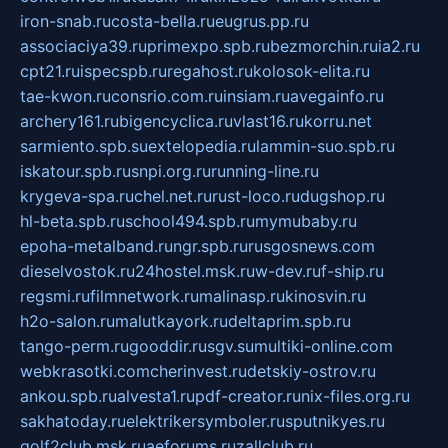
iron-snab.ru
costa-bella.ru
eugrus.pp.ru
associaciya39.ru
primexpo.spb.ru
bezmorchin.ru
ia2.ru
cpt21.ru
ispecspb.ru
regahost.ru
kolosok-elita.ru
tae-kwon.ru
consrio.com.ru
insiam.ru
avegainfo.ru
archery161.ru
bigencyclica.ru
vlast16.ru
korru.net
sarmiento.spb.su
extelopedia.ru
lammin-suo.spb.ru
iskatour.spb.ru
snpi.org.ru
running-line.ru
krygeva-spa.ru
chel.net.ru
rust-loco.ru
dugshop.ru
hl-beta.spb.ru
school494.spb.ru
mymubaby.ru
epoha-metalband.ru
ngr.spb.ru
rusgosnews.com
dieselvostok.ru
24hostel.msk.ru
w-dev.ru
f-ship.ru
regsmi.ru
filmnetwork.ru
malinasp.ru
kinosvin.ru
h2o-salon.ru
malutkayork.ru
deltaprim.spb.ru
tango-perm.ru
gooddir.ru
sgv.su
multiki-online.com
webkrasotki.com
cherinvest.ru
detskiy-ostrov.ru
ankou.spb.ru
alvesta1.ru
pdf-creator.ru
nix-files.org.ru
sakhatoday.ru
elektrikersymboler.ru
sputnikyes.ru
golf2club.msk.ru
aeforums.ru
zallclub.ru