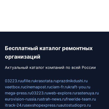
Бесплатный каталог ремонтных
организаций
Актуальный каталог компаний по всей России
03223.ru
ufille.ru
krasotata.ru
prazdnikdushi.ru
veetbox.ru
cinemapost.ru
ciam-fr.ru
kraft-you.ru
mega-press.ru
03223.ru
web-explore.ru
rastenuya.ru
eurovision-russia.ru
strah-news.ru
freeride-team.ru
itrack-24.ru
sexshopexpress.ru
autostudiopro.ru