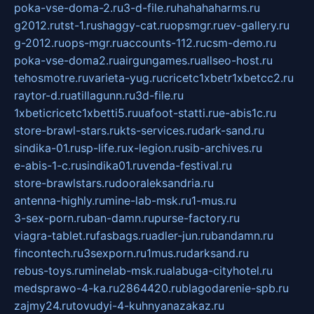
poka-vse-doma-2.ru
3-d-file.ru
hahahaharms.ru
g2012.ru
tst-1.ru
shaggy-cat.ru
opsmgr.ru
ev-gallery.ru
g-2012.ru
ops-mgr.ru
accounts-112.ru
csm-demo.ru
poka-vse-doma2.ru
airgungames.ru
allseo-host.ru
tehosmotre.ru
varieta-yug.ru
cricetc1xbetr1xbetcc2.ru
raytor-d.ru
atillagunn.ru
3d-file.ru
1xbeticricetc1xbetti5.ru
uafoot-statti.ru
e-abis1c.ru
store-brawl-stars.ru
kts-services.ru
dark-sand.ru
sindika-01.ru
sp-life.ru
x-legion.ru
sib-archives.ru
e-abis-1-c.ru
sindika01.ru
venda-festival.ru
store-brawlstars.ru
dooraleksandria.ru
antenna-highly.ru
mine-lab-msk.ru
1-mus.ru
3-sex-porn.ru
ban-damn.ru
purse-factory.ru
viagra-tablet.ru
fasbags.ru
adler-jun.ru
bandamn.ru
fincontech.ru
3sexporn.ru
1mus.ru
darksand.ru
rebus-toys.ru
minelab-msk.ru
alabuga-cityhotel.ru
medsprawo-4-ka.ru
2864420.ru
blagodarenie-spb.ru
zajmy24.ru
tovudyi-4-kuhnyanazakaz.ru