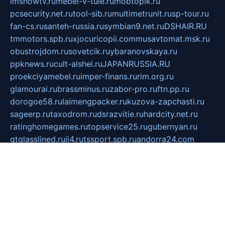
imshowtv.ru
mebel-v-tule.ru
mobtopik.ru
pcsecurity.net.ru
tool-sib.ru
multimetrunit.ru
sp-tour.ru
fan-cs.ru
santeh-russia.ru
symbian9.net.ru
DSHAIR.RU
tmmotors.spb.ru
xjocuricopii.com
musavtomat.msk.ru
obustrojdom.ru
sovetcik.ru
ybaranovskaya.ru
ppknews.ru
cult-alshei.ru
JAPANRUSSIA.RU
proekciyamebel.ru
imper-finans.ru
rim.org.ru
glamourai.ru
brassminus.ru
zabor-pro.ru
ftn.pp.ru
dorogoe58.ru
laimengpacker.ru
kuzova-zapchasti.ru
sageerp.ru
taxodrom.ru
dsrazvitie.ru
hardcity.net.ru
ratinghomegames.ru
topservice25.ru
gubernyan.ru
gtglasslined.ru
ii4.ru
tssport.spb.ru
andorra24.com
blackwallstreet.ru
oboimos.ru
optim-doors.com.ru
ikuch.ru
nycr.org.ru
npa21.ru
vremya-ch.spb.ru
desert000.ru
ivtorgi.ru
ifiori.ru
catalog-statei.ru
dcv.org.ru
spetsmaster174.ru
ipkameryhiseeu.ru
dum26.ru
ruspol.spb.ru
fr-opendp.ru
kam-solnyshko.ru
cheyenne-arapaho.ru
sevzapmetal.spb.ru