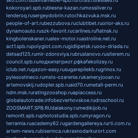
kokoroyari.spb.ru
blesna-kazan.ru
mossilver.ru
lenderoq.ru
sergeydobrin.ru
tochkazvuka.msk.ru
people-of-art.ru
bezzubova.ru
clubtibet.ru
orior-aks.ru
dynamoauto.ru
szk-favorit.ru
carlines.ru
flatnsk.ru
kingbolenskaner.ru
alex-motor.ru
astroline.net.ru
act1.spb.ru
polyglot.com.ru
gidlipetsk.ru
ooo-driada.ru
detsad125.ru
mir-zdoroviya.ru
bruslanovo.ru
siterem.ru
council.spb.ru
лодкипатриот.рф
kafekolizey.ru
iclub.net.ru
gazon-easy.ru
sugarepilekb.ru
grinox.ru
pylesostineco.ru
msts-ozarenie.ru
kameryjooan.ru
artemovskij.ru
dopler.spb.ru
aid70.ru
metall-perm.ru
ndm.msk.ru
ratingzooshop.ru
apiaccess.ru
globalautotrade.info
bezverhovskoe.ru
drsschool.ru
ZOOSMART.SPB.RU
dalakony.ru
medikijob.ru
remontt.spb.ru
photostudia.spb.ru
myragon.ru
terramia.ru
academy62.ru
gardengallereya.ru
rti.com.ru
artem-news.ru
biserinca.ru
krasnodarkurort.com