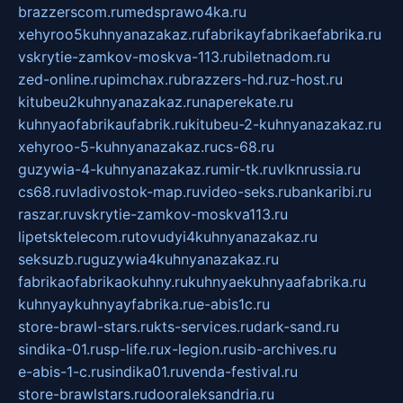
brazzerscom.ru
medsprawo4ka.ru
xehyroo5kuhnyanazakaz.ru
fabrikayfabrikaefabrika.ru
vskrytie-zamkov-moskva-113.ru
biletnadom.ru
zed-online.ru
pimchax.ru
brazzers-hd.ru
z-host.ru
kitubeu2kuhnyanazakaz.ru
naperekate.ru
kuhnyaofabrikaufabrik.ru
kitubeu-2-kuhnyanazakaz.ru
xehyroo-5-kuhnyanazakaz.ru
cs-68.ru
guzywia-4-kuhnyanazakaz.ru
mir-tk.ru
vlknrussia.ru
cs68.ru
vladivostok-map.ru
video-seks.ru
bankaribi.ru
raszar.ru
vskrytie-zamkov-moskva113.ru
lipetsktelecom.ru
tovudyi4kuhnyanazakaz.ru
seksuzb.ru
guzywia4kuhnyanazakaz.ru
fabrikaofabrikaokuhny.ru
kuhnyaekuhnyaafabrika.ru
kuhnyaykuhnyayfabrika.ru
e-abis1c.ru
store-brawl-stars.ru
kts-services.ru
dark-sand.ru
sindika-01.ru
sp-life.ru
x-legion.ru
sib-archives.ru
e-abis-1-c.ru
sindika01.ru
venda-festival.ru
store-brawlstars.ru
dooraleksandria.ru