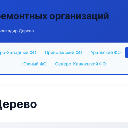
ремонтных организаций
ригадир Дерево
ро-Западный ФО
Приволжский ФО
Уральский ФО
Южный ФО
Северо-Кавказский ФО
Дерево