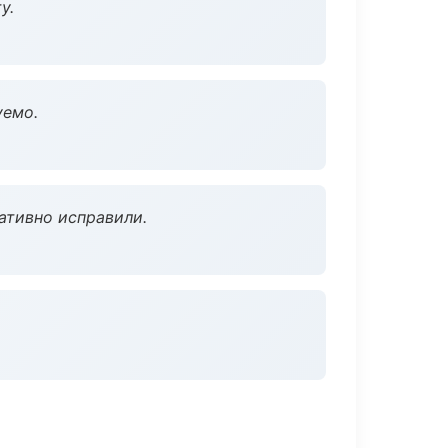
у.
уемо.
ативно исправили.