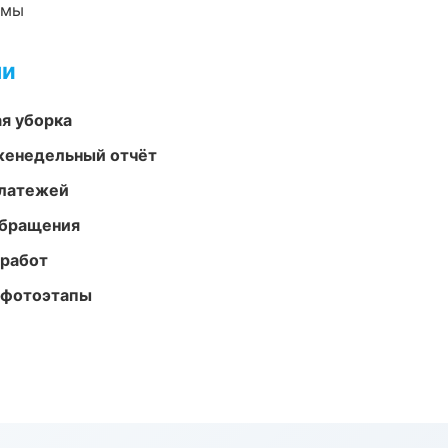
емы
ми
ая уборка
женедельный отчёт
платежей
обращения
 работ
 фотоэтапы