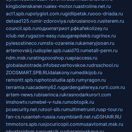
kingbolenskaner.ru
alex-motor.ru
astroline.net.ru
act1.spb.ru
polyglot.com.ru
gidlipetsk.ru
ooo-driada.ru
detsad125.ru
mir-zdoroviya.ru
bruslanovo.ru
siterem.ru
council.spb.ru
лодкипатриот.рф
kafekolizey.ru
iclub.net.ru
gazon-easy.ru
sugarepilekb.ru
grinox.ru
pylesostineco.ru
msts-ozarenie.ru
kameryjooan.ru
artemovskij.ru
dopler.spb.ru
aid70.ru
metall-perm.ru
ndm.msk.ru
ratingzooshop.ru
apiaccess.ru
globalautotrade.info
bezverhovskoe.ru
drsschool.ru
ZOOSMART.SPB.RU
dalakony.ru
medikijob.ru
remontt.spb.ru
photostudia.spb.ru
myragon.ru
terramia.ru
academy62.ru
gardengallereya.ru
rti.com.ru
artem-news.ru
biserinca.ru
krasnodarkurort.com
imshowtv.ru
mebel-v-tule.ru
mobtopik.ru
pcsecurity.net.ru
tool-sib.ru
multimetrunit.ru
sp-tour.ru
fan-cs.ru
santeh-russia.ru
symbian9.net.ru
DSHAIR.RU
tmmotors.spb.ru
xjocuricopii.com
musavtomat.msk.ru
obustrojdom.ru
sovetcik.ru
ybaranovskaya.ru