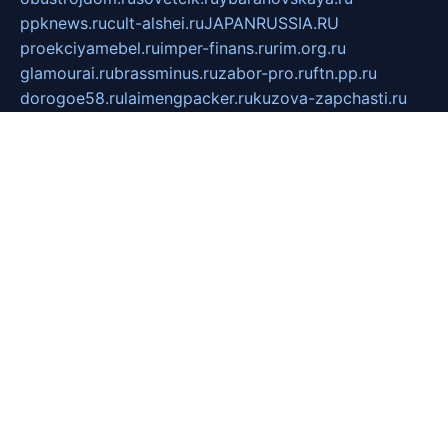
ppknews.ru
cult-alshei.ru
JAPANRUSSIA.RU
proekciyamebel.ru
imper-finans.ru
rim.org.ru
glamourai.ru
brassminus.ru
zabor-pro.ru
ftn.pp.ru
dorogoe58.ru
laimengpacker.ru
kuzova-zapchasti.ru
sageerp.ru
taxodrom.ru
dsrazvitie.ru
hardcity.net.ru
ratinghomegames.ru
topservice25.ru
gubernyan.ru
gtglasslined.ru
ii4.ru
tssport.spb.ru
andorra24.com
blackwallstreet.ru
oboimos.ru
optim-doors.com.ru
ikuch.ru
nycr.org.ru
npa21.ru
vremya-ch.spb.ru
desert000.ru
ivtorgi.ru
ifiori.ru
catalog-statei.ru
dcv.org.ru
spetsmaster174.ru
ipkameryhiseeu.ru
dum26.ru
ruspol.spb.ru
fr-opendp.ru
kam-solnyshko.ru
cheyenne-arapaho.ru
sevzapmetal.spb.ru
ted-lapidus.spb.ru
parasite-eliminator.ru
sigma-complete.ru
modernworld.ru
dama-moda.ru
eholot-group.ru
sk-nvkz.ru
DRONGOLD.RU
democratia2.ru
i-farmer.ru
mass-sport.org