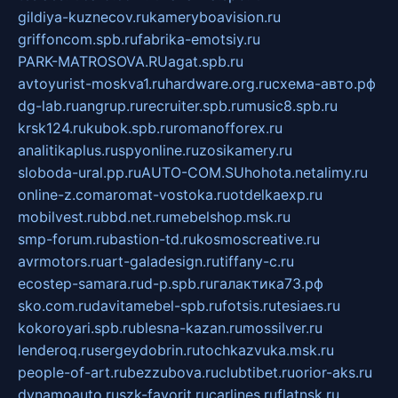
gildiya-kuznecov.ru
kameryboavision.ru
griffoncom.spb.ru
fabrika-emotsiy.ru
PARK-MATROSOVA.RU
agat.spb.ru
avtoyurist-moskva1.ru
hardware.org.ru
схема-авто.рф
dg-lab.ru
angrup.ru
recruiter.spb.ru
music8.spb.ru
krsk124.ru
kubok.spb.ru
romanofforex.ru
analitikaplus.ru
spyonline.ru
zosikamery.ru
sloboda-ural.pp.ru
AUTO-COM.SU
hohota.net
alimy.ru
online-z.com
aromat-vostoka.ru
otdelkaexp.ru
mobilvest.ru
bbd.net.ru
mebelshop.msk.ru
smp-forum.ru
bastion-td.ru
kosmoscreative.ru
avrmotors.ru
art-galadesign.ru
tiffany-c.ru
ecostep-samara.ru
d-p.spb.ru
галактика73.рф
sko.com.ru
davitamebel-spb.ru
fotsis.ru
tesiaes.ru
kokoroyari.spb.ru
blesna-kazan.ru
mossilver.ru
lenderoq.ru
sergeydobrin.ru
tochkazvuka.msk.ru
people-of-art.ru
bezzubova.ru
clubtibet.ru
orior-aks.ru
dynamoauto.ru
szk-favorit.ru
carlines.ru
flatnsk.ru