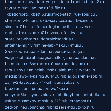
tehosmotre.ru
varieta-yug.ru
cricetc1xbetr1xbetcc2.ru
raytor-d.ru
atillagunn.ru
3d-file.ru
1xbeticricetc1xbetti5.ru
uafoot-statti.ru
e-abis1c.ru
store-brawl-stars.ru
kts-services.ru
dark-sand.ru
sindika-01.ru
sp-life.ru
x-legion.ru
sib-archives.ru
e-abis-1-c.ru
sindika01.ru
venda-festival.ru
store-brawlstars.ru
dooraleksandria.ru
antenna-highly.ru
mine-lab-msk.ru
1-mus.ru
3-sex-porn.ru
ban-damn.ru
purse-factory.ru
viagra-tablet.ru
fasbags.ru
adler-jun.ru
bandamn.ru
fincontech.ru
3sexporn.ru
1mus.ru
darksand.ru
rebus-toys.ru
minelab-msk.ru
alabuga-cityhotel.ru
medsprawo-4-ka.ru
2864420.ru
blagodarenie-spb.ru
zajmy24.ru
tovudyi-4-kuhnyanazakaz.ru
brazzerscom.ru
medsprawo4ka.ru
xehyroo5kuhnyanazakaz.ru
fabrikayfabrikaefabrika.ru
vskrytie-zamkov-moskva-113.ru
biletnadom.ru
zed-online.ru
pimchax.ru
brazzers-hd.ru
z-host.ru