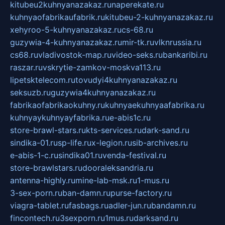
kitubeu2kuhnyanazakaz.ru
naperekate.ru
kuhnyaofabrikaufabrik.ru
kitubeu-2-kuhnyanazakaz.ru
xehyroo-5-kuhnyanazakaz.ru
cs-68.ru
guzywia-4-kuhnyanazakaz.ru
mir-tk.ru
vlknrussia.ru
cs68.ru
vladivostok-map.ru
video-seks.ru
bankaribi.ru
raszar.ru
vskrytie-zamkov-moskva113.ru
lipetsktelecom.ru
tovudyi4kuhnyanazakaz.ru
seksuzb.ru
guzywia4kuhnyanazakaz.ru
fabrikaofabrikaokuhny.ru
kuhnyaekuhnyaafabrika.ru
kuhnyaykuhnyayfabrika.ru
e-abis1c.ru
store-brawl-stars.ru
kts-services.ru
dark-sand.ru
sindika-01.ru
sp-life.ru
x-legion.ru
sib-archives.ru
e-abis-1-c.ru
sindika01.ru
venda-festival.ru
store-brawlstars.ru
dooraleksandria.ru
antenna-highly.ru
mine-lab-msk.ru
1-mus.ru
3-sex-porn.ru
ban-damn.ru
purse-factory.ru
viagra-tablet.ru
fasbags.ru
adler-jun.ru
bandamn.ru
fincontech.ru
3sexporn.ru
1mus.ru
darksand.ru