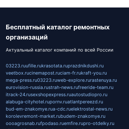
Бесплатный каталог ремонтных
организаций
Актуальный каталог компаний по всей России
03223.ru
ufille.ru
krasotata.ru
prazdnikdushi.ru
veetbox.ru
cinemapost.ru
ciam-fr.ru
kraft-you.ru
mega-press.ru
03223.ru
web-explore.ru
rastenuya.ru
eurovision-russia.ru
strah-news.ru
freeride-team.ru
itrack-24.ru
sexshopexpress.ru
autostudiopro.ru
alabuga-cityhotel.ru
pornv.ru
atlantpereezd.ru
bud-em-znakomye.ru
a-cdc.ru
elektrostal-news.ru
korolevremont-market.ru
budem-znakomye.ru
oooagrosnab.ru
fpodaso.ru
emfire.ru
pro-otdelky.ru