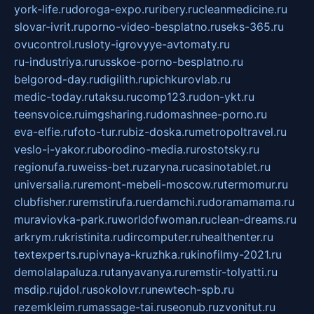
york-life.ru
doroga-expo.ru
ribery.ru
cleanmedicine.ru
slovar-ivrit.ru
porno-video-besplatno.ru
seks-365.ru
ovucontrol.ru
sloty-igrovyye-avtomaty.ru
ru-industriya.ru
russkoe-porno-besplatno.ru
belgorod-day.ru
digilith.ru
pichkurovlab.ru
medic-today.ru
taksu.ru
comp123.ru
don-ykt.ru
teensvoice.ru
imgsharing.ru
domashnee-porno.ru
eva-elfie.ru
foto-tur.ru
biz-doska.ru
metropoltravel.ru
veslo-i-yakor.ru
borodino-media.ru
rostotsky.ru
regionufa.ru
weiss-bet.ru
zaryna.ru
casinotablet.ru
universalia.ru
remont-mebeli-moscow.ru
termomur.ru
clubfisher.ru
remstirufa.ru
erdamchi.ru
doramamama.ru
muraviovka-park.ru
worldofwoman.ru
clean-dreams.ru
arkrym.ru
kristinita.ru
dircomputer.ru
healthenter.ru
textexperts.ru
pivnaya-kruzhka.ru
kinofilmy-2021.ru
demolalapaluza.ru
tanyavanya.ru
remstir-tolyatti.ru
msdip.ru
jdol.ru
sokolovr.ru
newtech-spb.ru
rezemkleim.ru
massage-tai.ru
seonub.ru
zvonitut.ru