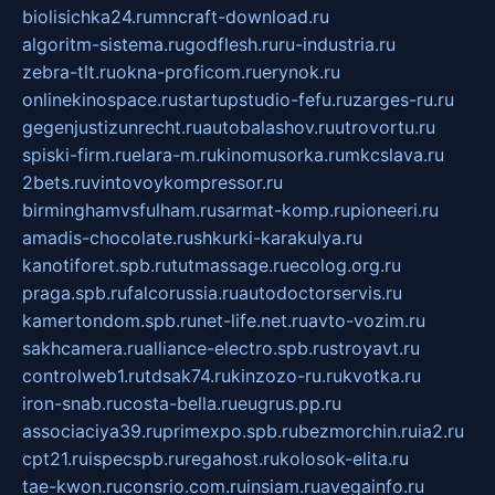
biolisichka24.ru
mncraft-download.ru
algoritm-sistema.ru
godflesh.ru
ru-industria.ru
zebra-tlt.ru
okna-proficom.ru
erynok.ru
onlinekinospace.ru
startupstudio-fefu.ru
zarges-ru.ru
gegenjustizunrecht.ru
autobalashov.ru
utrovortu.ru
spiski-firm.ru
elara-m.ru
kinomusorka.ru
mkcslava.ru
2bets.ru
vintovoykompressor.ru
birminghamvsfulham.ru
sarmat-komp.ru
pioneeri.ru
amadis-chocolate.ru
shkurki-karakulya.ru
kanotiforet.spb.ru
tutmassage.ru
ecolog.org.ru
praga.spb.ru
falcorussia.ru
autodoctorservis.ru
kamertondom.spb.ru
net-life.net.ru
avto-vozim.ru
sakhcamera.ru
alliance-electro.spb.ru
stroyavt.ru
controlweb1.ru
tdsak74.ru
kinzozo-ru.ru
kvotka.ru
iron-snab.ru
costa-bella.ru
eugrus.pp.ru
associaciya39.ru
primexpo.spb.ru
bezmorchin.ru
ia2.ru
cpt21.ru
ispecspb.ru
regahost.ru
kolosok-elita.ru
tae-kwon.ru
consrio.com.ru
insiam.ru
avegainfo.ru