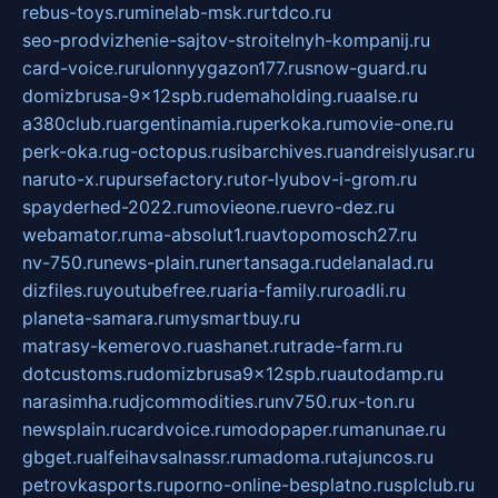
rebus-toys.ru
minelab-msk.ru
rtdco.ru
seo-prodvizhenie-sajtov-stroitelnyh-kompanij.ru
card-voice.ru
rulonnyygazon177.ru
snow-guard.ru
domizbrusa-9x12spb.ru
demaholding.ru
aalse.ru
a380club.ru
argentinamia.ru
perkoka.ru
movie-one.ru
perk-oka.ru
g-octopus.ru
sibarchives.ru
andreislyusar.ru
naruto-x.ru
pursefactory.ru
tor-lyubov-i-grom.ru
spayderhed-2022.ru
movieone.ru
evro-dez.ru
webamator.ru
ma-absolut1.ru
avtopomosch27.ru
nv-750.ru
news-plain.ru
nertansaga.ru
delanalad.ru
dizfiles.ru
youtubefree.ru
aria-family.ru
roadli.ru
planeta-samara.ru
mysmartbuy.ru
matrasy-kemerovo.ru
ashanet.ru
trade-farm.ru
dotcustoms.ru
domizbrusa9x12spb.ru
autodamp.ru
narasimha.ru
djcommodities.ru
nv750.ru
x-ton.ru
newsplain.ru
cardvoice.ru
modopaper.ru
manunae.ru
gbget.ru
alfeihavsalnassr.ru
madoma.ru
tajuncos.ru
petrovkasports.ru
porno-online-besplatno.ru
splclub.ru