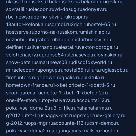
ukrasotki.ru
seksuzbek.ru
seks-uzbek.ru
porno-vk.ru
sovratili.ru
olecoon.ru
vd-dosug.ru
adonyev.ru
rbc-news.ru
porno-skvirt.ru
krospr.ru
13autor-kolonka.ru
sormol.ru
2rich.ru
hostel-65.ru
hostserve.ru
porno-na-russkom.ru
mishinlab.ru
neznobi.ru
bigfatcc.ru
habble.ru
starbucksvia.ru
delfinet.ru
silvernano.ru
elestal.ru
vektor-doroga.ru
velotrenajery.ru
pronso54.ru
lenasever.ru
lovinskix.ru
show-pets.ru
smartnews03.ru
discofoxworld.ru
miraclecoon.ru
pongup.ru
hostel65.ru
liura.ru
glasspb.ru
firehunters.ru
gribowo.ru
gnalis.ru
bulkitula.ru
hometown-france.ru
1-xbeticricetc-1-xbetti-5.ru
shop-garena.ru
cricetc-1-xbetr-1-xbetcc-2.ru
one-life-story.ru
top-halyava.ru
accounts112.ru
poka-vse-doma-2.ru
3-d-file.ru
hahahaharms.ru
g2012.ru
tst-1.ru
shaggy-cat.ru
opsmgr.ru
ev-gallery.ru
g-2012.ru
ops-mgr.ru
accounts-112.ru
csm-demo.ru
poka-vse-doma2.ru
airgungames.ru
allseo-host.ru