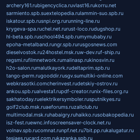
archery161.ru
bigencyclica.ru
vlast16.ru
korru.net
sarmiento.spb.su
extelopedia.ru
lammin-suo.spb.ru
iskatour.spb.ru
snpi.org.ru
running-line.ru
krygeva-spa.ru
chel.net.ru
rust-loco.ru
dugshop.ru
hl-beta.spb.ru
school494.spb.ru
mymubaby.ru
epoha-metalband.ru
ngr.spb.ru
rusgosnews.com
dieselvostok.ru
24hostel.msk.ru
w-dev.ru
f-ship.ru
regsmi.ru
filmnetwork.ru
malinasp.ru
kinosvin.ru
h2o-salon.ru
malutkayork.ru
deltaprim.spb.ru
tango-perm.ru
gooddir.ru
sgv.su
multiki-online.com
webkrasotki.com
cherinvest.ru
detskiy-ostrov.ru
ankou.spb.ru
alvesta1.ru
pdf-creator.ru
nix-files.org.ru
sakhatoday.ru
elektrikersymboler.ru
sputnikyes.ru
golf2club.msk.ru
aeforums.ru
zallclub.ru
multimodal.msk.ru
habaigry.ru
haikko.ru
sobakopedia.ru
isz-fest.ru
ewnc.info
screensaver-clock.net.ru
volnav.spb.ru
comnat.ru
npf.net.ru
7bit.pp.ru
kalugatur.ru
tesiaes.ru
card.com.ru
kazanka.spb.ru