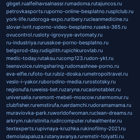
gbget.ru
alfeihavsalnassr.ru
madoma.ru
tajuncos.ru
petrovkasports.ru
porno-online-besplatno.ru
splclub.ru
york-life.ru
doroga-expo.ru
ribery.ru
cleanmedicine.ru
slovar-ivrit.ru
porno-video-besplatno.ru
seks-365.ru
ovucontrol.ru
sloty-igrovyye-avtomaty.ru
ru-industriya.ru
russkoe-porno-besplatno.ru
belgorod-day.ru
digilith.ru
pichkurovlab.ru
medic-today.ru
taksu.ru
comp123.ru
don-ykt.ru
teensvoice.ru
imgsharing.ru
domashnee-porno.ru
eva-elfie.ru
foto-tur.ru
biz-doska.ru
metropoltravel.ru
veslo-i-yakor.ru
borodino-media.ru
rostotsky.ru
regionufa.ru
weiss-bet.ru
zaryna.ru
casinotablet.ru
universalia.ru
remont-mebeli-moscow.ru
termomur.ru
clubfisher.ru
remstirufa.ru
erdamchi.ru
doramamama.ru
muraviovka-park.ru
worldofwoman.ru
clean-dreams.ru
arkrym.ru
kristinita.ru
dircomputer.ru
healthenter.ru
textexperts.ru
pivnaya-kruzhka.ru
kinofilmy-2021.ru
demolalapaluza.ru
tanyavanya.ru
remstir-tolyatti.ru