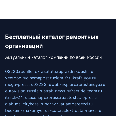
Бесплатный каталог ремонтных
организаций
Актуальный каталог компаний по всей России
03223.ru
ufille.ru
krasotata.ru
prazdnikdushi.ru
veetbox.ru
cinemapost.ru
ciam-fr.ru
kraft-you.ru
mega-press.ru
03223.ru
web-explore.ru
rastenuya.ru
eurovision-russia.ru
strah-news.ru
freeride-team.ru
itrack-24.ru
sexshopexpress.ru
autostudiopro.ru
alabuga-cityhotel.ru
pornv.ru
atlantpereezd.ru
bud-em-znakomye.ru
a-cdc.ru
elektrostal-news.ru