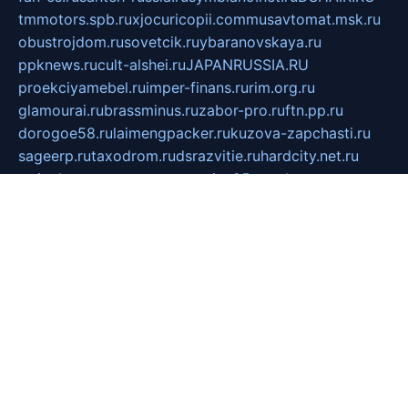
tmmotors.spb.ru
xjocuricopii.com
musavtomat.msk.ru
obustrojdom.ru
sovetcik.ru
ybaranovskaya.ru
ppknews.ru
cult-alshei.ru
JAPANRUSSIA.RU
proekciyamebel.ru
imper-finans.ru
rim.org.ru
glamourai.ru
brassminus.ru
zabor-pro.ru
ftn.pp.ru
dorogoe58.ru
laimengpacker.ru
kuzova-zapchasti.ru
sageerp.ru
taxodrom.ru
dsrazvitie.ru
hardcity.net.ru
ratinghomegames.ru
topservice25.ru
gubernyan.ru
gtglasslined.ru
ii4.ru
tssport.spb.ru
andorra24.com
blackwallstreet.ru
oboimos.ru
optim-doors.com.ru
ikuch.ru
nycr.org.ru
npa21.ru
vremya-ch.spb.ru
desert000.ru
ivtorgi.ru
ifiori.ru
catalog-statei.ru
dcv.org.ru
spetsmaster174.ru
ipkameryhiseeu.ru
dum26.ru
ruspol.spb.ru
fr-opendp.ru
kam-solnyshko.ru
cheyenne-arapaho.ru
sevzapmetal.spb.ru
ted-lapidus.spb.ru
parasite-eliminator.ru
sigma-complete.ru
modernworld.ru
dama-moda.ru
eholot-group.ru
sk-nvkz.ru
DRONGOLD.RU