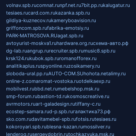
volnav.spb.ru
comnat.ru
npf.net.ru
7bit.pp.ru
kalugatur.ru
tesiaes.ru
card.com.ru
kazanka.spb.ru
gildiya-kuznecov.ru
kameryboavision.ru
griffoncom.spb.ru
fabrika-emotsiy.ru
PARK-MATROSOVA.RU
agat.spb.ru
avtoyurist-moskva1.ru
hardware.org.ru
схема-авто.рф
dg-lab.ru
angrup.ru
recruiter.spb.ru
music8.spb.ru
krsk124.ru
kubok.spb.ru
romanofforex.ru
analitikaplus.ru
spyonline.ru
zosikamery.ru
sloboda-ural.pp.ru
AUTO-COM.SU
hohota.net
alimy.ru
online-z.com
aromat-vostoka.ru
otdelkaexp.ru
mobilvest.ru
bbd.net.ru
mebelshop.msk.ru
smp-forum.ru
bastion-td.ru
kosmoscreative.ru
avrmotors.ru
art-galadesign.ru
tiffany-c.ru
ecostep-samara.ru
d-p.spb.ru
галактика73.рф
sko.com.ru
davitamebel-spb.ru
fotsis.ru
tesiaes.ru
kokoroyari.spb.ru
blesna-kazan.ru
mossilver.ru
lenderoq.ru
sergeydobrin.ru
tochkazvuka.msk.ru