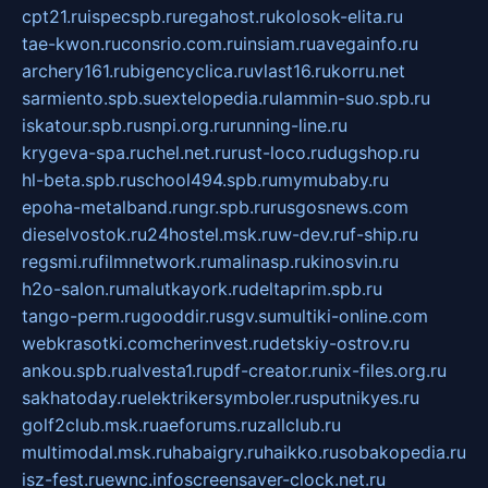
cpt21.ru
ispecspb.ru
regahost.ru
kolosok-elita.ru
tae-kwon.ru
consrio.com.ru
insiam.ru
avegainfo.ru
archery161.ru
bigencyclica.ru
vlast16.ru
korru.net
sarmiento.spb.su
extelopedia.ru
lammin-suo.spb.ru
iskatour.spb.ru
snpi.org.ru
running-line.ru
krygeva-spa.ru
chel.net.ru
rust-loco.ru
dugshop.ru
hl-beta.spb.ru
school494.spb.ru
mymubaby.ru
epoha-metalband.ru
ngr.spb.ru
rusgosnews.com
dieselvostok.ru
24hostel.msk.ru
w-dev.ru
f-ship.ru
regsmi.ru
filmnetwork.ru
malinasp.ru
kinosvin.ru
h2o-salon.ru
malutkayork.ru
deltaprim.spb.ru
tango-perm.ru
gooddir.ru
sgv.su
multiki-online.com
webkrasotki.com
cherinvest.ru
detskiy-ostrov.ru
ankou.spb.ru
alvesta1.ru
pdf-creator.ru
nix-files.org.ru
sakhatoday.ru
elektrikersymboler.ru
sputnikyes.ru
golf2club.msk.ru
aeforums.ru
zallclub.ru
multimodal.msk.ru
habaigry.ru
haikko.ru
sobakopedia.ru
isz-fest.ru
ewnc.info
screensaver-clock.net.ru