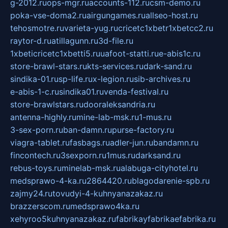
g-2012.ru
ops-mgr.ru
accounts-112.ru
csm-demo.ru
poka-vse-doma2.ru
airgungames.ru
allseo-host.ru
tehosmotre.ru
varieta-yug.ru
cricetc1xbetr1xbetcc2.ru
raytor-d.ru
atillagunn.ru
3d-file.ru
1xbeticricetc1xbetti5.ru
uafoot-statti.ru
e-abis1c.ru
store-brawl-stars.ru
kts-services.ru
dark-sand.ru
sindika-01.ru
sp-life.ru
x-legion.ru
sib-archives.ru
e-abis-1-c.ru
sindika01.ru
venda-festival.ru
store-brawlstars.ru
dooraleksandria.ru
antenna-highly.ru
mine-lab-msk.ru
1-mus.ru
3-sex-porn.ru
ban-damn.ru
purse-factory.ru
viagra-tablet.ru
fasbags.ru
adler-jun.ru
bandamn.ru
fincontech.ru
3sexporn.ru
1mus.ru
darksand.ru
rebus-toys.ru
minelab-msk.ru
alabuga-cityhotel.ru
medsprawo-4-ka.ru
2864420.ru
blagodarenie-spb.ru
zajmy24.ru
tovudyi-4-kuhnyanazakaz.ru
brazzerscom.ru
medsprawo4ka.ru
xehyroo5kuhnyanazakaz.ru
fabrikayfabrikaefabrika.ru