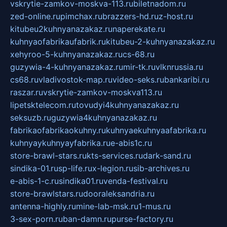
vskrytie-zamkov-moskva-113.ru
biletnadom.ru
zed-online.ru
pimchax.ru
brazzers-hd.ru
z-host.ru
kitubeu2kuhnyanazakaz.ru
naperekate.ru
kuhnyaofabrikaufabrik.ru
kitubeu-2-kuhnyanazakaz.ru
xehyroo-5-kuhnyanazakaz.ru
cs-68.ru
guzywia-4-kuhnyanazakaz.ru
mir-tk.ru
vlknrussia.ru
cs68.ru
vladivostok-map.ru
video-seks.ru
bankaribi.ru
raszar.ru
vskrytie-zamkov-moskva113.ru
lipetsktelecom.ru
tovudyi4kuhnyanazakaz.ru
seksuzb.ru
guzywia4kuhnyanazakaz.ru
fabrikaofabrikaokuhny.ru
kuhnyaekuhnyaafabrika.ru
kuhnyaykuhnyayfabrika.ru
e-abis1c.ru
store-brawl-stars.ru
kts-services.ru
dark-sand.ru
sindika-01.ru
sp-life.ru
x-legion.ru
sib-archives.ru
e-abis-1-c.ru
sindika01.ru
venda-festival.ru
store-brawlstars.ru
dooraleksandria.ru
antenna-highly.ru
mine-lab-msk.ru
1-mus.ru
3-sex-porn.ru
ban-damn.ru
purse-factory.ru