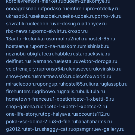
korolevremont-market.ru
budem-znakomye.ru
oooagrosnab.ru
fpodaso.ru
emfire.ru
pro-otdelky.ru
ukrasotki.ru
seksuzbek.ru
seks-uzbek.ru
porno-vk.ru
sovratili.ru
olecoon.ru
vd-dosug.ru
adonyev.ru
rbc-news.ru
porno-skvirt.ru
krospr.ru
13autor-kolonka.ru
sormol.ru
2rich.ru
hostel-65.ru
hostserve.ru
porno-na-russkom.ru
mishinlab.ru
neznobi.ru
bigfatcc.ru
habble.ru
starbucksvia.ru
delfinet.ru
silvernano.ru
elestal.ru
vektor-doroga.ru
velotrenajery.ru
pronso54.ru
lenasever.ru
lovinskix.ru
show-pets.ru
smartnews03.ru
discofoxworld.ru
miraclecoon.ru
pongup.ru
hostel65.ru
liura.ru
glasspb.ru
firehunters.ru
gribowo.ru
gnalis.ru
bulkitula.ru
hometown-france.ru
1-xbeticricetc-1-xbetti-5.ru
shop-garena.ru
cricetc-1-xbetr-1-xbetcc-2.ru
one-life-story.ru
top-halyava.ru
accounts112.ru
poka-vse-doma-2.ru
3-d-file.ru
hahahaharms.ru
g2012.ru
tst-1.ru
shaggy-cat.ru
opsmgr.ru
ev-gallery.ru