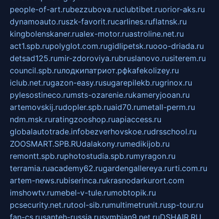
people-of-art.ru
bezzubova.ru
clubtibet.ru
orior-aks.ru
dynamoauto.ru
szk-favorit.ru
carlines.ru
flatnsk.ru
kingbolenskaner.ru
alex-motor.ru
astroline.net.ru
act1.spb.ru
polyglot.com.ru
gidlipetsk.ru
ooo-driada.ru
detsad125.ru
mir-zdoroviya.ru
bruslanovo.ru
siterem.ru
council.spb.ru
лодкипатриот.рф
kafekolizey.ru
iclub.net.ru
gazon-easy.ru
sugarepilekb.ru
grinox.ru
pylesostineco.ru
msts-ozarenie.ru
kameryjooan.ru
artemovskij.ru
dopler.spb.ru
aid70.ru
metall-perm.ru
ndm.msk.ru
ratingzooshop.ru
apiaccess.ru
globalautotrade.info
bezverhovskoe.ru
drsschool.ru
ZOOSMART.SPB.RU
dalakony.ru
medikijob.ru
remontt.spb.ru
photostudia.spb.ru
myragon.ru
terramia.ru
academy62.ru
gardengallereya.ru
rti.com.ru
artem-news.ru
biserinca.ru
krasnodarkurort.com
imshowtv.ru
mebel-v-tule.ru
mobtopik.ru
pcsecurity.net.ru
tool-sib.ru
multimetrunit.ru
sp-tour.ru
fan-cs.ru
santeh-russia.ru
symbian9.net.ru
DSHAIR.RU