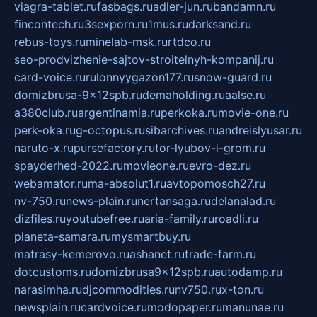
viagra-tablet.ru
fasbags.ru
adler-jun.ru
bandamn.ru
fincontech.ru
3sexporn.ru
1mus.ru
darksand.ru
rebus-toys.ru
minelab-msk.ru
rtdco.ru
seo-prodvizhenie-sajtov-stroitelnyh-kompanij.ru
card-voice.ru
rulonnyygazon177.ru
snow-guard.ru
domizbrusa-9x12spb.ru
demaholding.ru
aalse.ru
a380club.ru
argentinamia.ru
perkoka.ru
movie-one.ru
perk-oka.ru
g-octopus.ru
sibarchives.ru
andreislyusar.ru
naruto-x.ru
pursefactory.ru
tor-lyubov-i-grom.ru
spayderhed-2022.ru
movieone.ru
evro-dez.ru
webamator.ru
ma-absolut1.ru
avtopomosch27.ru
nv-750.ru
news-plain.ru
nertansaga.ru
delanalad.ru
dizfiles.ru
youtubefree.ru
aria-family.ru
roadli.ru
planeta-samara.ru
mysmartbuy.ru
matrasy-kemerovo.ru
ashanet.ru
trade-farm.ru
dotcustoms.ru
domizbrusa9x12spb.ru
autodamp.ru
narasimha.ru
djcommodities.ru
nv750.ru
x-ton.ru
newsplain.ru
cardvoice.ru
modopaper.ru
manunae.ru