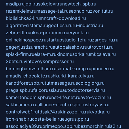
msdip.ru
jdol.ru
sokolovr.ru
newtech-spb.ru
rezemkleim.ru
massage-tai.ru
seonub.ru
zvonitut.ru
biolisichka24.ru
mncraft-download.ru
algoritm-sistema.ru
godflesh.ru
ru-industria.ru
zebra-tlt.ru
okna-proficom.ru
erynok.ru
onlinekinospace.ru
startupstudio-fefu.ru
zarges-ru.ru
gegenjustizunrecht.ru
autobalashov.ru
utrovortu.ru
spiski-firm.ru
elara-m.ru
kinomusorka.ru
mkcslava.ru
2bets.ru
vintovoykompressor.ru
birminghamvsfulham.ru
sarmat-komp.ru
pioneeri.ru
amadis-chocolate.ru
shkurki-karakulya.ru
kanotiforet.spb.ru
tutmassage.ru
ecolog.org.ru
praga.spb.ru
falcorussia.ru
autodoctorservis.ru
kamertondom.spb.ru
net-life.net.ru
avto-vozim.ru
sakhcamera.ru
alliance-electro.spb.ru
stroyavt.ru
controlweb1.ru
tdsak74.ru
kinzozo-ru.ru
kvotka.ru
iron-snab.ru
costa-bella.ru
eugrus.pp.ru
associaciya39.ru
primexpo.spb.ru
bezmorchin.ru
ia2.ru