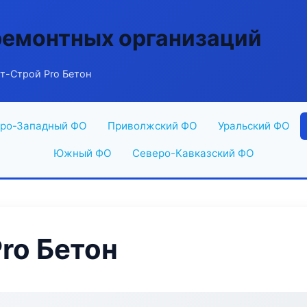
ремонтных организаций
т-Строй Pro Бетон
ро-Западный ФО
Приволжский ФО
Уральский ФО
Южный ФО
Северо-Кавказский ФО
ro Бетон