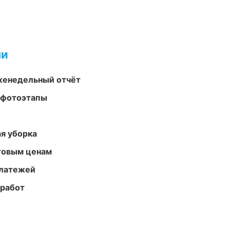
ми
женедельный отчёт
 фотоэтапы
ая уборка
птовым ценам
платежей
 работ