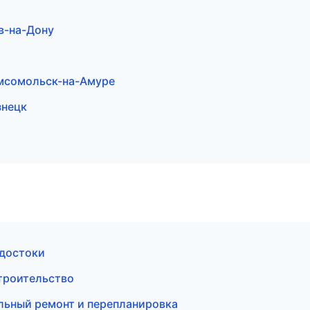
в-на-Дону
мсомольск-на-Амуре
знецк
одостоки
троительство
льный ремонт и перепланировка