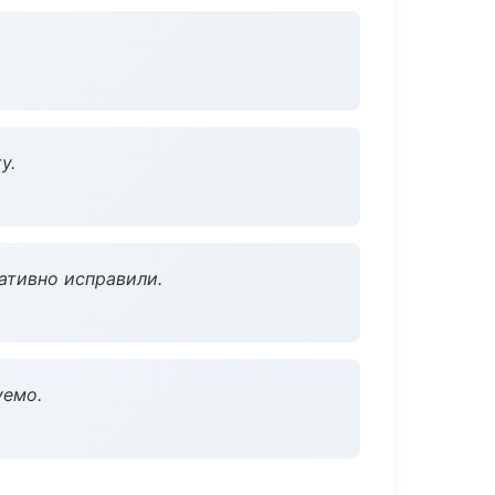
у.
ативно исправили.
уемо.