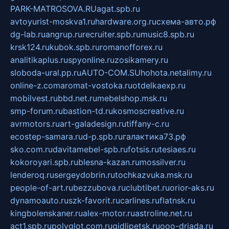
PARK-MATROSOVA.RU
agat.spb.ru
avtoyurist-moskva1.ru
hardware.org.ru
схема-авто.рф
dg-lab.ru
angrup.ru
recruiter.spb.ru
music8.spb.ru
krsk124.ru
kubok.spb.ru
romanofforex.ru
analitikaplus.ru
spyonline.ru
zosikamery.ru
sloboda-ural.pp.ru
AUTO-COM.SU
hohota.net
alimy.ru
online-z.com
aromat-vostoka.ru
otdelkaexp.ru
mobilvest.ru
bbd.net.ru
mebelshop.msk.ru
smp-forum.ru
bastion-td.ru
kosmoscreative.ru
avrmotors.ru
art-galadesign.ru
tiffany-c.ru
ecostep-samara.ru
d-p.spb.ru
галактика73.рф
sko.com.ru
davitamebel-spb.ru
fotsis.ru
tesiaes.ru
kokoroyari.spb.ru
blesna-kazan.ru
mossilver.ru
lenderoq.ru
sergeydobrin.ru
tochkazvuka.msk.ru
people-of-art.ru
bezzubova.ru
clubtibet.ru
orior-aks.ru
dynamoauto.ru
szk-favorit.ru
carlines.ru
flatnsk.ru
kingbolenskaner.ru
alex-motor.ru
astroline.net.ru
act1.spb.ru
polyglot.com.ru
gidlipetsk.ru
ooo-driada.ru