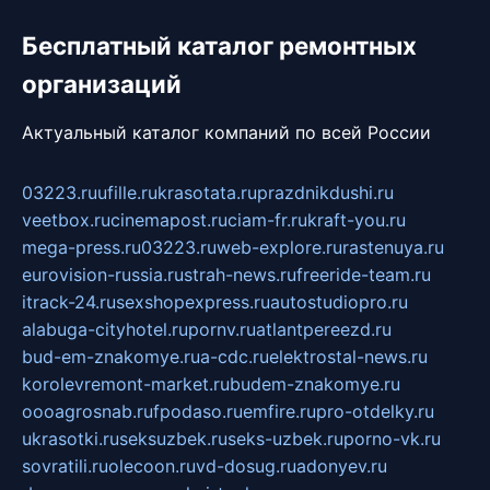
Бесплатный каталог ремонтных
организаций
Актуальный каталог компаний по всей России
03223.ru
ufille.ru
krasotata.ru
prazdnikdushi.ru
veetbox.ru
cinemapost.ru
ciam-fr.ru
kraft-you.ru
mega-press.ru
03223.ru
web-explore.ru
rastenuya.ru
eurovision-russia.ru
strah-news.ru
freeride-team.ru
itrack-24.ru
sexshopexpress.ru
autostudiopro.ru
alabuga-cityhotel.ru
pornv.ru
atlantpereezd.ru
bud-em-znakomye.ru
a-cdc.ru
elektrostal-news.ru
korolevremont-market.ru
budem-znakomye.ru
oooagrosnab.ru
fpodaso.ru
emfire.ru
pro-otdelky.ru
ukrasotki.ru
seksuzbek.ru
seks-uzbek.ru
porno-vk.ru
sovratili.ru
olecoon.ru
vd-dosug.ru
adonyev.ru