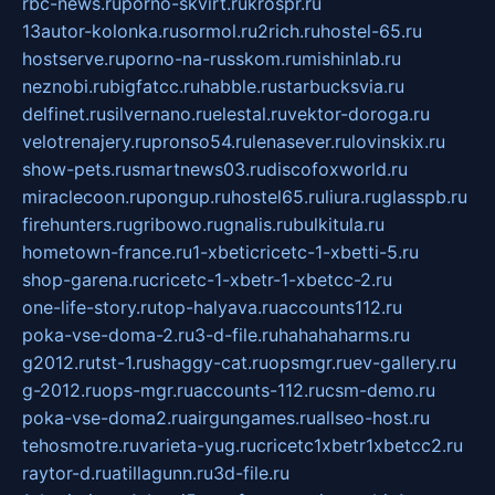
rbc-news.ru
porno-skvirt.ru
krospr.ru
13autor-kolonka.ru
sormol.ru
2rich.ru
hostel-65.ru
hostserve.ru
porno-na-russkom.ru
mishinlab.ru
neznobi.ru
bigfatcc.ru
habble.ru
starbucksvia.ru
delfinet.ru
silvernano.ru
elestal.ru
vektor-doroga.ru
velotrenajery.ru
pronso54.ru
lenasever.ru
lovinskix.ru
show-pets.ru
smartnews03.ru
discofoxworld.ru
miraclecoon.ru
pongup.ru
hostel65.ru
liura.ru
glasspb.ru
firehunters.ru
gribowo.ru
gnalis.ru
bulkitula.ru
hometown-france.ru
1-xbeticricetc-1-xbetti-5.ru
shop-garena.ru
cricetc-1-xbetr-1-xbetcc-2.ru
one-life-story.ru
top-halyava.ru
accounts112.ru
poka-vse-doma-2.ru
3-d-file.ru
hahahaharms.ru
g2012.ru
tst-1.ru
shaggy-cat.ru
opsmgr.ru
ev-gallery.ru
g-2012.ru
ops-mgr.ru
accounts-112.ru
csm-demo.ru
poka-vse-doma2.ru
airgungames.ru
allseo-host.ru
tehosmotre.ru
varieta-yug.ru
cricetc1xbetr1xbetcc2.ru
raytor-d.ru
atillagunn.ru
3d-file.ru