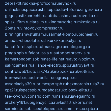
zebra-tlt.ru
okna-proficom.ru
erynok.ru
onlinekinospace.ru
startupstudio-fefu.ru
zarges-ru.ru
gegenjustizunrecht.ru
autobalashov.ru
utrovortu.ru
spiski-firm.ru
elara-m.ru
kinomusorka.ru
mkcslava.ru
2bets.ru
vintovoykompressor.ru
birminghamvsfulham.ru
sarmat-komp.ru
pioneeri.ru
amadis-chocolate.ru
shkurki-karakulya.ru
kanotiforet.spb.ru
tutmassage.ru
ecolog.org.ru
praga.spb.ru
falcorussia.ru
autodoctorservis.ru
kamertondom.spb.ru
net-life.net.ru
avto-vozim.ru
sakhcamera.ru
alliance-electro.spb.ru
stroyavt.ru
controlweb1.ru
tdsak74.ru
kinzozo-ru.ru
kvotka.ru
iron-snab.ru
costa-bella.ru
eugrus.pp.ru
associaciya39.ru
primexpo.spb.ru
bezmorchin.ru
ia2.ru
cpt21.ru
ispecspb.ru
regahost.ru
kolosok-elita.ru
tae-kwon.ru
consrio.com.ru
insiam.ru
avegainfo.ru
archery161.ru
bigencyclica.ru
vlast16.ru
korru.net
sarmiento.spb.su
extelopedia.ru
lammin-suo.spb.ru