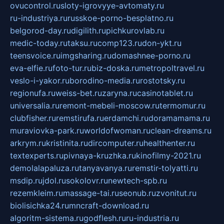
ovucontrol.ru
sloty-igrovyye-avtomaty.ru
ru-industriya.ru
russkoe-porno-besplatno.ru
belgorod-day.ru
digilith.ru
pichkurovlab.ru
medic-today.ru
taksu.ru
comp123.ru
don-ykt.ru
teensvoice.ru
imgsharing.ru
domashnee-porno.ru
eva-elfie.ru
foto-tur.ru
biz-doska.ru
metropoltravel.ru
veslo-i-yakor.ru
borodino-media.ru
rostotsky.ru
regionufa.ru
weiss-bet.ru
zaryna.ru
casinotablet.ru
universalia.ru
remont-mebeli-moscow.ru
termomur.ru
clubfisher.ru
remstirufa.ru
erdamchi.ru
doramamama.ru
muraviovka-park.ru
worldofwoman.ru
clean-dreams.ru
arkrym.ru
kristinita.ru
dircomputer.ru
healthenter.ru
textexperts.ru
pivnaya-kruzhka.ru
kinofilmy-2021.ru
demolalapaluza.ru
tanyavanya.ru
remstir-tolyatti.ru
msdip.ru
jdol.ru
sokolovr.ru
newtech-spb.ru
rezemkleim.ru
massage-tai.ru
seonub.ru
zvonitut.ru
biolisichka24.ru
mncraft-download.ru
algoritm-sistema.ru
godflesh.ru
ru-industria.ru