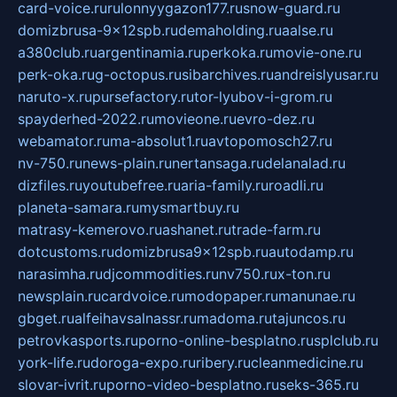
card-voice.ru
rulonnyygazon177.ru
snow-guard.ru
domizbrusa-9x12spb.ru
demaholding.ru
aalse.ru
a380club.ru
argentinamia.ru
perkoka.ru
movie-one.ru
perk-oka.ru
g-octopus.ru
sibarchives.ru
andreislyusar.ru
naruto-x.ru
pursefactory.ru
tor-lyubov-i-grom.ru
spayderhed-2022.ru
movieone.ru
evro-dez.ru
webamator.ru
ma-absolut1.ru
avtopomosch27.ru
nv-750.ru
news-plain.ru
nertansaga.ru
delanalad.ru
dizfiles.ru
youtubefree.ru
aria-family.ru
roadli.ru
planeta-samara.ru
mysmartbuy.ru
matrasy-kemerovo.ru
ashanet.ru
trade-farm.ru
dotcustoms.ru
domizbrusa9x12spb.ru
autodamp.ru
narasimha.ru
djcommodities.ru
nv750.ru
x-ton.ru
newsplain.ru
cardvoice.ru
modopaper.ru
manunae.ru
gbget.ru
alfeihavsalnassr.ru
madoma.ru
tajuncos.ru
petrovkasports.ru
porno-online-besplatno.ru
splclub.ru
york-life.ru
doroga-expo.ru
ribery.ru
cleanmedicine.ru
slovar-ivrit.ru
porno-video-besplatno.ru
seks-365.ru