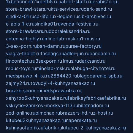
1xbeticricetc1xbetti5.ru
uafoot-statti.ru
e-abis1c.ru
store-brawl-stars.ru
kts-services.ru
dark-sand.ru
sindika-01.ru
sp-life.ru
x-legion.ru
sib-archives.ru
e-abis-1-c.ru
sindika01.ru
venda-festival.ru
store-brawlstars.ru
dooraleksandria.ru
antenna-highly.ru
mine-lab-msk.ru
1-mus.ru
3-sex-porn.ru
ban-damn.ru
purse-factory.ru
viagra-tablet.ru
fasbags.ru
adler-jun.ru
bandamn.ru
fincontech.ru
3sexporn.ru
1mus.ru
darksand.ru
rebus-toys.ru
minelab-msk.ru
alabuga-cityhotel.ru
medsprawo-4-ka.ru
2864420.ru
blagodarenie-spb.ru
zajmy24.ru
tovudyi-4-kuhnyanazakaz.ru
brazzerscom.ru
medsprawo4ka.ru
xehyroo5kuhnyanazakaz.ru
fabrikayfabrikaefabrika.ru
vskrytie-zamkov-moskva-113.ru
biletnadom.ru
zed-online.ru
pimchax.ru
brazzers-hd.ru
z-host.ru
kitubeu2kuhnyanazakaz.ru
naperekate.ru
kuhnyaofabrikaufabrik.ru
kitubeu-2-kuhnyanazakaz.ru