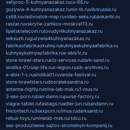
xehyroo-5-kuhnyanazakaz.ru
cs-68.ru
guzywia-4-kuhnyanazakaz.ru
mir-tk.ru
vlknrussia.ru
cs68.ru
vladivostok-map.ru
video-seks.ru
bankaribi.ru
raszar.ru
vskrytie-zamkov-moskva113.ru
lipetsktelecom.ru
tovudyi4kuhnyanazakaz.ru
seksuzb.ru
guzywia4kuhnyanazakaz.ru
fabrikaofabrikaokuhny.ru
kuhnyaekuhnyaafabrika.ru
kuhnyaykuhnyayfabrika.ru
e-abis1c.ru
store-brawl-stars.ru
kts-services.ru
dark-sand.ru
sindika-01.ru
sp-life.ru
x-legion.ru
sib-archives.ru
e-abis-1-c.ru
sindika01.ru
venda-festival.ru
store-brawlstars.ru
dooraleksandria.ru
antenna-highly.ru
mine-lab-msk.ru
1-mus.ru
3-sex-porn.ru
ban-damn.ru
purse-factory.ru
viagra-tablet.ru
fasbags.ru
adler-jun.ru
bandamn.ru
fincontech.ru
3sexporn.ru
1mus.ru
darksand.ru
rebus-toys.ru
minelab-msk.ru
rtdco.ru
seo-prodvizhenie-sajtov-stroitelnyh-kompanij.ru