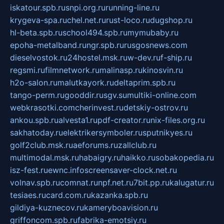
iskatour.spb.ru
snpi.org.ru
running-line.ru
krygeva-spa.ru
chel.net.ru
rust-loco.ru
dugshop.ru
hl-beta.spb.ru
school494.spb.ru
mymubaby.ru
epoha-metalband.ru
ngr.spb.ru
rusgosnews.com
dieselvostok.ru
24hostel.msk.ru
w-dev.ru
f-ship.ru
regsmi.ru
filmnetwork.ru
malinasp.ru
kinosvin.ru
h2o-salon.ru
malutkayork.ru
deltaprim.spb.ru
tango-perm.ru
gooddir.ru
sgv.su
multiki-online.com
webkrasotki.com
cherinvest.ru
detskiy-ostrov.ru
ankou.spb.ru
alvesta1.ru
pdf-creator.ru
nix-files.org.ru
sakhatoday.ru
elektrikersymboler.ru
sputnikyes.ru
golf2club.msk.ru
aeforums.ru
zallclub.ru
multimodal.msk.ru
habaigry.ru
haikko.ru
sobakopedia.ru
isz-fest.ru
ewnc.info
screensaver-clock.net.ru
volnav.spb.ru
comnat.ru
npf.net.ru
7bit.pp.ru
kalugatur.ru
tesiaes.ru
card.com.ru
kazanka.spb.ru
gildiya-kuznecov.ru
kameryboavision.ru
griffoncom.spb.ru
fabrika-emotsiy.ru