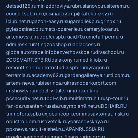
detsad125.ru
mir-zdoroviya.ru
bruslanovo.ru
siterem.ru
council.spb.ru
лодкипатриот.рф
kafekolizey.ru
iclub.net.ru
gazon-easy.ru
sugarepilekb.ru
grinox.ru
pylesostineco.ru
msts-ozarenie.ru
kameryjooan.ru
artemovskij.ru
dopler.spb.ru
aid70.ru
metall-perm.ru
ndm.msk.ru
ratingzooshop.ru
apiaccess.ru
globalautotrade.info
bezverhovskoe.ru
drsschool.ru
ZOOSMART.SPB.RU
dalakony.ru
medikijob.ru
remontt.spb.ru
photostudia.spb.ru
myragon.ru
terramia.ru
academy62.ru
gardengallereya.ru
rti.com.ru
artem-news.ru
biserinca.ru
krasnodarkurort.com
imshowtv.ru
mebel-v-tule.ru
mobtopik.ru
pcsecurity.net.ru
tool-sib.ru
multimetrunit.ru
sp-tour.ru
fan-cs.ru
santeh-russia.ru
symbian9.net.ru
DSHAIR.RU
tmmotors.spb.ru
xjocuricopii.com
musavtomat.msk.ru
obustrojdom.ru
sovetcik.ru
ybaranovskaya.ru
ppknews.ru
cult-alshei.ru
JAPANRUSSIA.RU
proekciyamebel.ru
imper-finans.ru
rim.org.ru