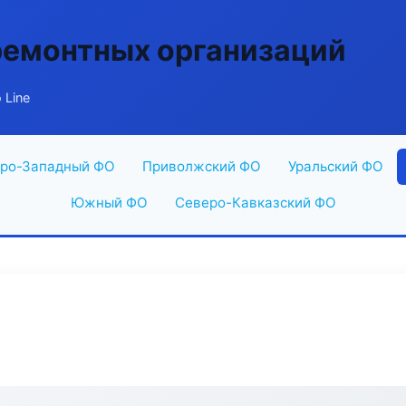
ремонтных организаций
 Line
ро-Западный ФО
Приволжский ФО
Уральский ФО
Южный ФО
Северо-Кавказский ФО