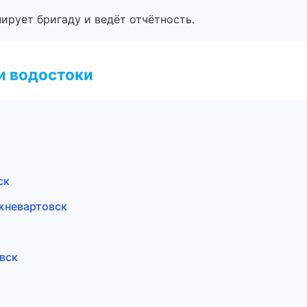
ирует бригаду и ведёт отчётность.
и водостоки
ск
жневартовск
вск