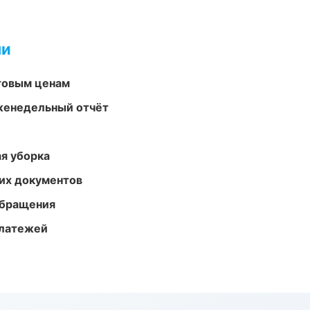
ми
птовым ценам
женедельный отчёт
ая уборка
их документов
обращения
платежей