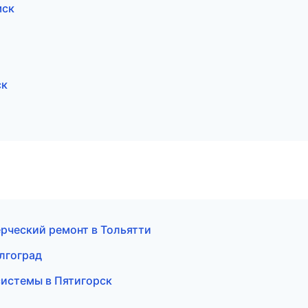
мск
ск
рческий ремонт в Тольятти
лгоград
истемы в Пятигорск