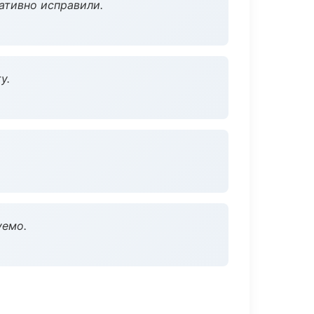
ативно исправили.
у.
уемо.