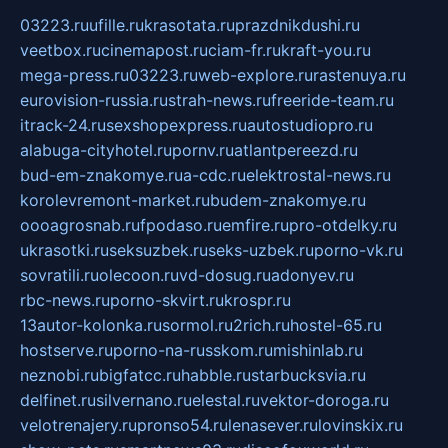
03223.ru
ufille.ru
krasotata.ru
prazdnikdushi.ru
veetbox.ru
cinemapost.ru
ciam-fr.ru
kraft-you.ru
mega-press.ru
03223.ru
web-explore.ru
rastenuya.ru
eurovision-russia.ru
strah-news.ru
freeride-team.ru
itrack-24.ru
sexshopexpress.ru
autostudiopro.ru
alabuga-cityhotel.ru
pornv.ru
atlantpereezd.ru
bud-em-znakomye.ru
a-cdc.ru
elektrostal-news.ru
korolevremont-market.ru
budem-znakomye.ru
oooagrosnab.ru
fpodaso.ru
emfire.ru
pro-otdelky.ru
ukrasotki.ru
seksuzbek.ru
seks-uzbek.ru
porno-vk.ru
sovratili.ru
olecoon.ru
vd-dosug.ru
adonyev.ru
rbc-news.ru
porno-skvirt.ru
krospr.ru
13autor-kolonka.ru
sormol.ru
2rich.ru
hostel-65.ru
hostserve.ru
porno-na-russkom.ru
mishinlab.ru
neznobi.ru
bigfatcc.ru
habble.ru
starbucksvia.ru
delfinet.ru
silvernano.ru
elestal.ru
vektor-doroga.ru
velotrenajery.ru
pronso54.ru
lenasever.ru
lovinskix.ru