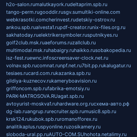
h2o-salon.ru
malutkayork.ru
deltaprim.spb.ru
tango-perm.ru
gooddir.ru
sgv.su
multiki-online.com
webkrasotki.com
cherinvest.ru
detskiy-ostrov.ru
ankou.spb.ru
alvesta1.ru
pdf-creator.ru
nix-files.org.ru
sakhatoday.ru
elektrikersymboler.ru
sputnikyes.ru
golf2club.msk.ru
aeforums.ru
zallclub.ru
multimodal.msk.ru
habaigry.ru
haikko.ru
sobakopedia.ru
isz-fest.ru
ewnc.info
screensaver-clock.net.ru
volnav.spb.ru
comnat.ru
npf.net.ru
7bit.pp.ru
kalugatur.ru
tesiaes.ru
card.com.ru
kazanka.spb.ru
gildiya-kuznecov.ru
kameryboavision.ru
griffoncom.spb.ru
fabrika-emotsiy.ru
PARK-MATROSOVA.RU
agat.spb.ru
avtoyurist-moskva1.ru
hardware.org.ru
схема-авто.рф
dg-lab.ru
angrup.ru
recruiter.spb.ru
music8.spb.ru
krsk124.ru
kubok.spb.ru
romanofforex.ru
analitikaplus.ru
spyonline.ru
zosikamery.ru
sloboda-ural.pp.ru
AUTO-COM.SU
hohota.net
alimy.ru