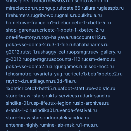
show-pets.ru
smartnews03.ru
discofoxworld.ru
miraclecoon.ru
pongup.ru
hostel65.ru
liura.ru
glasspb.ru
firehunters.ru
gribowo.ru
gnalis.ru
bulkitula.ru
hometown-france.ru
1-xbeticricetc-1-xbetti-5.ru
shop-garena.ru
cricetc-1-xbetr-1-xbetcc-2.ru
one-life-story.ru
top-halyava.ru
accounts112.ru
poka-vse-doma-2.ru
3-d-file.ru
hahahaharms.ru
g2012.ru
tst-1.ru
shaggy-cat.ru
opsmgr.ru
ev-gallery.ru
g-2012.ru
ops-mgr.ru
accounts-112.ru
csm-demo.ru
poka-vse-doma2.ru
airgungames.ru
allseo-host.ru
tehosmotre.ru
varieta-yug.ru
cricetc1xbetr1xbetcc2.ru
raytor-d.ru
atillagunn.ru
3d-file.ru
1xbeticricetc1xbetti5.ru
uafoot-statti.ru
e-abis1c.ru
store-brawl-stars.ru
kts-services.ru
dark-sand.ru
sindika-01.ru
sp-life.ru
x-legion.ru
sib-archives.ru
e-abis-1-c.ru
sindika01.ru
venda-festival.ru
store-brawlstars.ru
dooraleksandria.ru
antenna-highly.ru
mine-lab-msk.ru
1-mus.ru