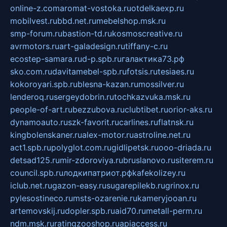
online-z.com
aromat-vostoka.ru
otdelkaexp.ru
mobilvest.ru
bbd.net.ru
mebelshop.msk.ru
smp-forum.ru
bastion-td.ru
kosmoscreative.ru
avrmotors.ru
art-galadesign.ru
tiffany-c.ru
ecostep-samara.ru
d-p.spb.ru
галактика73.рф
sko.com.ru
davitamebel-spb.ru
fotsis.ru
tesiaes.ru
kokoroyari.spb.ru
blesna-kazan.ru
mossilver.ru
lenderoq.ru
sergeydobrin.ru
tochkazvuka.msk.ru
people-of-art.ru
bezzubova.ru
clubtibet.ru
orior-aks.ru
dynamoauto.ru
szk-favorit.ru
carlines.ru
flatnsk.ru
kingbolenskaner.ru
alex-motor.ru
astroline.net.ru
act1.spb.ru
polyglot.com.ru
gidlipetsk.ru
ooo-driada.ru
detsad125.ru
mir-zdoroviya.ru
bruslanovo.ru
siterem.ru
council.spb.ru
лодкипатриот.рф
kafekolizey.ru
iclub.net.ru
gazon-easy.ru
sugarepilekb.ru
grinox.ru
pylesostineco.ru
msts-ozarenie.ru
kameryjooan.ru
artemovskij.ru
dopler.spb.ru
aid70.ru
metall-perm.ru
ndm.msk.ru
ratingzooshop.ru
apiaccess.ru