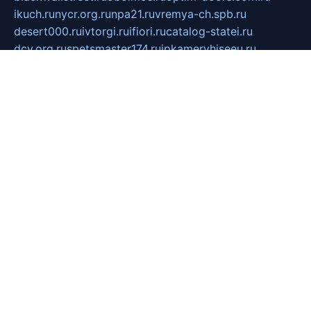
ikuch.ru
nycr.org.ru
npa21.ru
vremya-ch.spb.ru
desert000.ru
ivtorgi.ru
ifiori.ru
catalog-statei.ru
dcv.org.ru
spetsmaster174.ru
ipkameryhiseeu.ru
dum26.ru
ruspol.spb.ru
fr-opendp.ru
kam-solnyshko.ru
cheyenne-arapaho.ru
sevzapmetal.spb.ru
ted-lapidus.spb.ru
parasite-eliminator.ru
sigma-complete.ru
modernworld.ru
dama-moda.ru
eholot-group.ru
sk-nvkz.ru
DRONGOLD.RU
democratia2.ru
i-farmer.ru
mass-sport.org
jablonex.spb.ru
bookmess.ru
linkword.ru
refineua.com.ru
cs-spec.net.ru
altay-mebel.ru
DNK-THEATRE.RU
mechaniks.spb.ru
ipcamtechage.ru
skosta.ru
a-sun.ru
stroy-ldsp.ru
snowlands.org.ru
childrensshoes.ru
mrlizzy.ru
mebelsofiakrd.ru
bulizhenko.ru
rumantick.net.ru
mtszerno.ru
daily-fishing.ru
glushiteli-v-spb.ru
megasat.org.ru
localization.net.ru
flyingfish.pp.ru
ds5teremok.ru
aclib.spb.ru
komissionka30.ru
mag-profit.ru