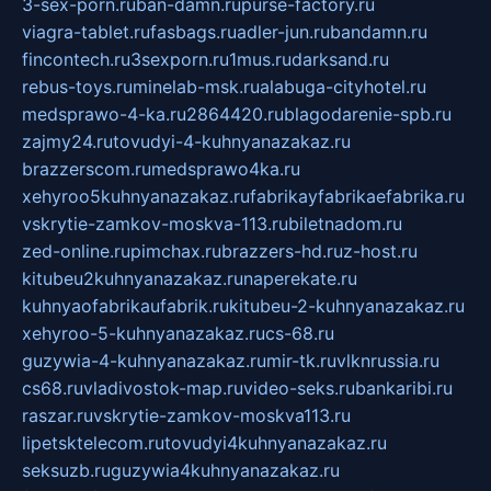
3-sex-porn.ru
ban-damn.ru
purse-factory.ru
viagra-tablet.ru
fasbags.ru
adler-jun.ru
bandamn.ru
fincontech.ru
3sexporn.ru
1mus.ru
darksand.ru
rebus-toys.ru
minelab-msk.ru
alabuga-cityhotel.ru
medsprawo-4-ka.ru
2864420.ru
blagodarenie-spb.ru
zajmy24.ru
tovudyi-4-kuhnyanazakaz.ru
brazzerscom.ru
medsprawo4ka.ru
xehyroo5kuhnyanazakaz.ru
fabrikayfabrikaefabrika.ru
vskrytie-zamkov-moskva-113.ru
biletnadom.ru
zed-online.ru
pimchax.ru
brazzers-hd.ru
z-host.ru
kitubeu2kuhnyanazakaz.ru
naperekate.ru
kuhnyaofabrikaufabrik.ru
kitubeu-2-kuhnyanazakaz.ru
xehyroo-5-kuhnyanazakaz.ru
cs-68.ru
guzywia-4-kuhnyanazakaz.ru
mir-tk.ru
vlknrussia.ru
cs68.ru
vladivostok-map.ru
video-seks.ru
bankaribi.ru
raszar.ru
vskrytie-zamkov-moskva113.ru
lipetsktelecom.ru
tovudyi4kuhnyanazakaz.ru
seksuzb.ru
guzywia4kuhnyanazakaz.ru