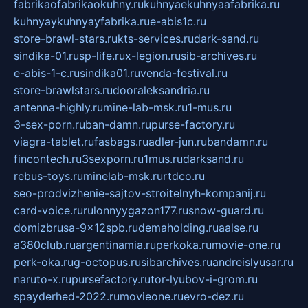
fabrikaofabrikaokuhny.ru
kuhnyaekuhnyaafabrika.ru
kuhnyaykuhnyayfabrika.ru
e-abis1c.ru
store-brawl-stars.ru
kts-services.ru
dark-sand.ru
sindika-01.ru
sp-life.ru
x-legion.ru
sib-archives.ru
e-abis-1-c.ru
sindika01.ru
venda-festival.ru
store-brawlstars.ru
dooraleksandria.ru
antenna-highly.ru
mine-lab-msk.ru
1-mus.ru
3-sex-porn.ru
ban-damn.ru
purse-factory.ru
viagra-tablet.ru
fasbags.ru
adler-jun.ru
bandamn.ru
fincontech.ru
3sexporn.ru
1mus.ru
darksand.ru
rebus-toys.ru
minelab-msk.ru
rtdco.ru
seo-prodvizhenie-sajtov-stroitelnyh-kompanij.ru
card-voice.ru
rulonnyygazon177.ru
snow-guard.ru
domizbrusa-9x12spb.ru
demaholding.ru
aalse.ru
a380club.ru
argentinamia.ru
perkoka.ru
movie-one.ru
perk-oka.ru
g-octopus.ru
sibarchives.ru
andreislyusar.ru
naruto-x.ru
pursefactory.ru
tor-lyubov-i-grom.ru
spayderhed-2022.ru
movieone.ru
evro-dez.ru