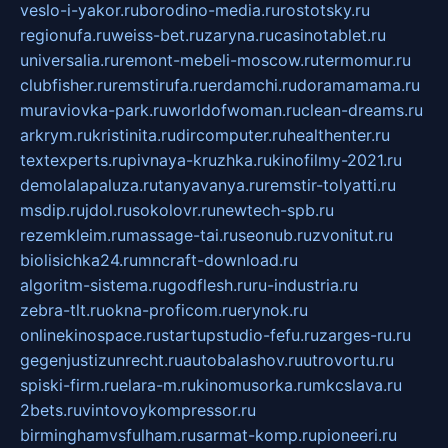
veslo-i-yakor.ru
borodino-media.ru
rostotsky.ru
regionufa.ru
weiss-bet.ru
zaryna.ru
casinotablet.ru
universalia.ru
remont-mebeli-moscow.ru
termomur.ru
clubfisher.ru
remstirufa.ru
erdamchi.ru
doramamama.ru
muraviovka-park.ru
worldofwoman.ru
clean-dreams.ru
arkrym.ru
kristinita.ru
dircomputer.ru
healthenter.ru
textexperts.ru
pivnaya-kruzhka.ru
kinofilmy-2021.ru
demolalapaluza.ru
tanyavanya.ru
remstir-tolyatti.ru
msdip.ru
jdol.ru
sokolovr.ru
newtech-spb.ru
rezemkleim.ru
massage-tai.ru
seonub.ru
zvonitut.ru
biolisichka24.ru
mncraft-download.ru
algoritm-sistema.ru
godflesh.ru
ru-industria.ru
zebra-tlt.ru
okna-proficom.ru
erynok.ru
onlinekinospace.ru
startupstudio-fefu.ru
zarges-ru.ru
gegenjustizunrecht.ru
autobalashov.ru
utrovortu.ru
spiski-firm.ru
elara-m.ru
kinomusorka.ru
mkcslava.ru
2bets.ru
vintovoykompressor.ru
birminghamvsfulham.ru
sarmat-komp.ru
pioneeri.ru