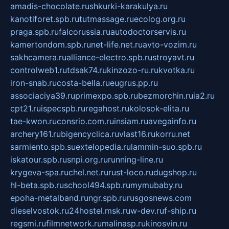
amadis-chocolate.ru
shkurki-karakulya.ru
kanotiforet.spb.ru
tutmassage.ru
ecolog.org.ru
praga.spb.ru
falcorussia.ru
autodoctorservis.ru
kamertondom.spb.ru
net-life.net.ru
avto-vozim.ru
sakhcamera.ru
alliance-electro.spb.ru
stroyavt.ru
controlweb1.ru
tdsak74.ru
kinzozo-ru.ru
kvotka.ru
iron-snab.ru
costa-bella.ru
eugrus.pp.ru
associaciya39.ru
primexpo.spb.ru
bezmorchin.ru
ia2.ru
cpt21.ru
ispecspb.ru
regahost.ru
kolosok-elita.ru
tae-kwon.ru
consrio.com.ru
insiam.ru
avegainfo.ru
archery161.ru
bigencyclica.ru
vlast16.ru
korru.net
sarmiento.spb.su
extelopedia.ru
lammin-suo.spb.ru
iskatour.spb.ru
snpi.org.ru
running-line.ru
krygeva-spa.ru
chel.net.ru
rust-loco.ru
dugshop.ru
hl-beta.spb.ru
school494.spb.ru
mymubaby.ru
epoha-metalband.ru
ngr.spb.ru
rusgosnews.com
dieselvostok.ru
24hostel.msk.ru
w-dev.ru
f-ship.ru
regsmi.ru
filmnetwork.ru
malinasp.ru
kinosvin.ru