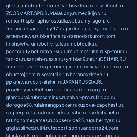
globalautotrade.info
bezverhovskoe.ru
drsschool.ru
ZOOSMART.SPB.RU
dalakony.ru
medikijob.ru
remontt.spb.ru
photostudia.spb.ru
myragon.ru
terramia.ru
academy62.ru
gardengallereya.ru
rti.com.ru
artem-news.ru
biserinca.ru
krasnodarkurort.com
imshowtv.ru
mebel-v-tule.ru
mobtopik.ru
pcsecurity.net.ru
tool-sib.ru
multimetrunit.ru
sp-tour.ru
fan-cs.ru
santeh-russia.ru
symbian9.net.ru
DSHAIR.RU
tmmotors.spb.ru
xjocuricopii.com
musavtomat.msk.ru
obustrojdom.ru
sovetcik.ru
ybaranovskaya.ru
ppknews.ru
cult-alshei.ru
JAPANRUSSIA.RU
proekciyamebel.ru
imper-finans.ru
rim.org.ru
glamourai.ru
brassminus.ru
zabor-pro.ru
ftn.pp.ru
dorogoe58.ru
laimengpacker.ru
kuzova-zapchasti.ru
sageerp.ru
taxodrom.ru
dsrazvitie.ru
hardcity.net.ru
ratinghomegames.ru
topservice25.ru
gubernyan.ru
gtglasslined.ru
ii4.ru
tssport.spb.ru
andorra24.com
blackwallstreet.ru
oboimos.ru
optim-doors.com.ru