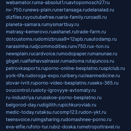
webamator.ru
ma-absolut1.ru
avtopomosch27.ru
nv-750.ru
news-plain.ru
nertansaga.ru
delanalad.ru
dizfiles.ru
youtubefree.ru
aria-family.ru
roadli.ru
planeta-samara.ru
mysmartbuy.ru
matrasy-kemerovo.ru
ashanet.ru
trade-farm.ru
dotcustoms.ru
domizbrusa9x12spb.ru
autodamp.ru
narasimha.ru
djcommodities.ru
nv750.ru
x-ton.ru
newsplain.ru
cardvoice.ru
modopaper.ru
manunae.ru
gbget.ru
alfeihavsalnassr.ru
madoma.ru
tajuncos.ru
petrovkasports.ru
porno-online-besplatno.ru
splclub.ru
york-life.ru
doroga-expo.ru
ribery.ru
cleanmedicine.ru
slovar-ivrit.ru
porno-video-besplatno.ru
seks-365.ru
ovucontrol.ru
sloty-igrovyye-avtomaty.ru
ru-industriya.ru
russkoe-porno-besplatno.ru
belgorod-day.ru
digilith.ru
pichkurovlab.ru
medic-today.ru
taksu.ru
comp123.ru
don-ykt.ru
teensvoice.ru
imgsharing.ru
domashnee-porno.ru
eva-elfie.ru
foto-tur.ru
biz-doska.ru
metropoltravel.ru