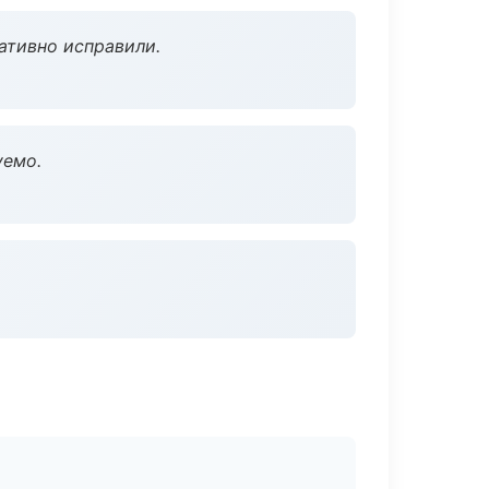
ативно исправили.
уемо.