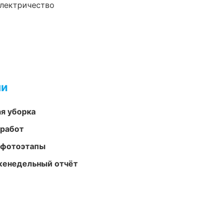
электричество
ми
ая уборка
 работ
 фотоэтапы
женедельный отчёт