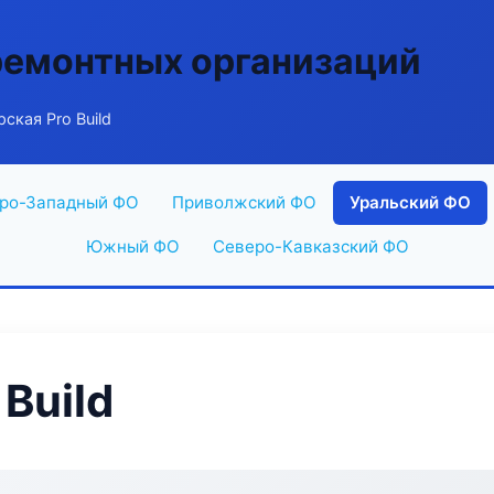
ремонтных организаций
ская Pro Build
ро-Западный ФО
Приволжский ФО
Уральский ФО
Южный ФО
Северо-Кавказский ФО
Build