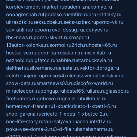
korolevremont-market.ru
budem-znakomye.ru
oooagrosnab.ru
fpodaso.ru
emfire.ru
pro-otdelky.ru
ukrasotki.ru
seksuzbek.ru
seks-uzbek.ru
porno-vk.ru
sovratili.ru
olecoon.ru
vd-dosug.ru
adonyev.ru
rbc-news.ru
porno-skvirt.ru
krospr.ru
13autor-kolonka.ru
sormol.ru
2rich.ru
hostel-65.ru
hostserve.ru
porno-na-russkom.ru
mishinlab.ru
neznobi.ru
bigfatcc.ru
habble.ru
starbucksvia.ru
delfinet.ru
silvernano.ru
elestal.ru
vektor-doroga.ru
velotrenajery.ru
pronso54.ru
lenasever.ru
lovinskix.ru
show-pets.ru
smartnews03.ru
discofoxworld.ru
miraclecoon.ru
pongup.ru
hostel65.ru
liura.ru
glasspb.ru
firehunters.ru
gribowo.ru
gnalis.ru
bulkitula.ru
hometown-france.ru
1-xbeticricetc-1-xbetti-5.ru
shop-garena.ru
cricetc-1-xbetr-1-xbetcc-2.ru
one-life-story.ru
top-halyava.ru
accounts112.ru
poka-vse-doma-2.ru
3-d-file.ru
hahahaharms.ru
g2012.ru
tst-1.ru
shaggy-cat.ru
opsmgr.ru
ev-gallery.ru