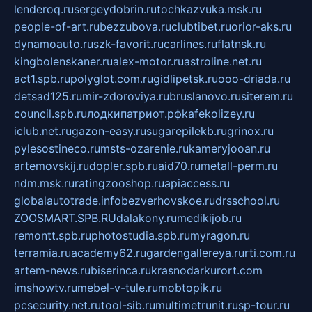
lenderoq.ru
sergeydobrin.ru
tochkazvuka.msk.ru
people-of-art.ru
bezzubova.ru
clubtibet.ru
orior-aks.ru
dynamoauto.ru
szk-favorit.ru
carlines.ru
flatnsk.ru
kingbolenskaner.ru
alex-motor.ru
astroline.net.ru
act1.spb.ru
polyglot.com.ru
gidlipetsk.ru
ooo-driada.ru
detsad125.ru
mir-zdoroviya.ru
bruslanovo.ru
siterem.ru
council.spb.ru
лодкипатриот.рф
kafekolizey.ru
iclub.net.ru
gazon-easy.ru
sugarepilekb.ru
grinox.ru
pylesostineco.ru
msts-ozarenie.ru
kameryjooan.ru
artemovskij.ru
dopler.spb.ru
aid70.ru
metall-perm.ru
ndm.msk.ru
ratingzooshop.ru
apiaccess.ru
globalautotrade.info
bezverhovskoe.ru
drsschool.ru
ZOOSMART.SPB.RU
dalakony.ru
medikijob.ru
remontt.spb.ru
photostudia.spb.ru
myragon.ru
terramia.ru
academy62.ru
gardengallereya.ru
rti.com.ru
artem-news.ru
biserinca.ru
krasnodarkurort.com
imshowtv.ru
mebel-v-tule.ru
mobtopik.ru
pcsecurity.net.ru
tool-sib.ru
multimetrunit.ru
sp-tour.ru