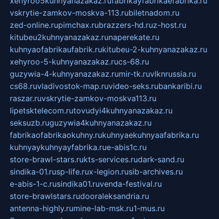
xehyroo5kuhnyanazakaz.ru
fabrikayfabrikaefabrika.ru
vskrytie-zamkov-moskva-113.ru
biletnadom.ru
zed-online.ru
pimchax.ru
brazzers-hd.ru
z-host.ru
kitubeu2kuhnyanazakaz.ru
naperekate.ru
kuhnyaofabrikaufabrik.ru
kitubeu-2-kuhnyanazakaz.ru
xehyroo-5-kuhnyanazakaz.ru
cs-68.ru
guzywia-4-kuhnyanazakaz.ru
mir-tk.ru
vlknrussia.ru
cs68.ru
vladivostok-map.ru
video-seks.ru
bankaribi.ru
raszar.ru
vskrytie-zamkov-moskva113.ru
lipetsktelecom.ru
tovudyi4kuhnyanazakaz.ru
seksuzb.ru
guzywia4kuhnyanazakaz.ru
fabrikaofabrikaokuhny.ru
kuhnyaekuhnyaafabrika.ru
kuhnyaykuhnyayfabrika.ru
e-abis1c.ru
store-brawl-stars.ru
kts-services.ru
dark-sand.ru
sindika-01.ru
sp-life.ru
x-legion.ru
sib-archives.ru
e-abis-1-c.ru
sindika01.ru
venda-festival.ru
store-brawlstars.ru
dooraleksandria.ru
antenna-highly.ru
mine-lab-msk.ru
1-mus.ru