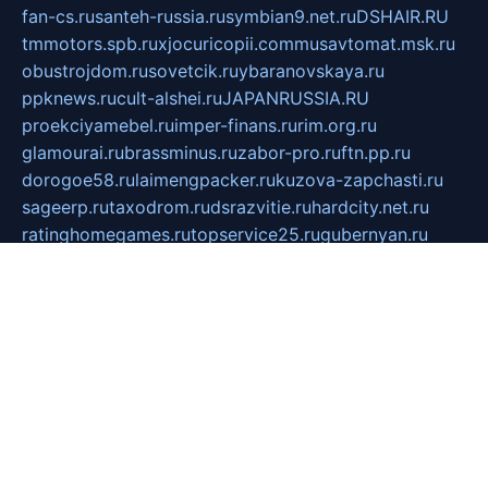
fan-cs.ru
santeh-russia.ru
symbian9.net.ru
DSHAIR.RU
tmmotors.spb.ru
xjocuricopii.com
musavtomat.msk.ru
obustrojdom.ru
sovetcik.ru
ybaranovskaya.ru
ppknews.ru
cult-alshei.ru
JAPANRUSSIA.RU
proekciyamebel.ru
imper-finans.ru
rim.org.ru
glamourai.ru
brassminus.ru
zabor-pro.ru
ftn.pp.ru
dorogoe58.ru
laimengpacker.ru
kuzova-zapchasti.ru
sageerp.ru
taxodrom.ru
dsrazvitie.ru
hardcity.net.ru
ratinghomegames.ru
topservice25.ru
gubernyan.ru
gtglasslined.ru
ii4.ru
tssport.spb.ru
andorra24.com
blackwallstreet.ru
oboimos.ru
optim-doors.com.ru
ikuch.ru
nycr.org.ru
npa21.ru
vremya-ch.spb.ru
desert000.ru
ivtorgi.ru
ifiori.ru
catalog-statei.ru
dcv.org.ru
spetsmaster174.ru
ipkameryhiseeu.ru
dum26.ru
ruspol.spb.ru
fr-opendp.ru
kam-solnyshko.ru
cheyenne-arapaho.ru
sevzapmetal.spb.ru
ted-lapidus.spb.ru
parasite-eliminator.ru
sigma-complete.ru
modernworld.ru
dama-moda.ru