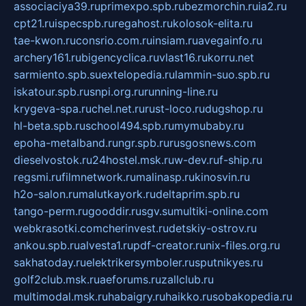
associaciya39.ru
primexpo.spb.ru
bezmorchin.ru
ia2.ru
cpt21.ru
ispecspb.ru
regahost.ru
kolosok-elita.ru
tae-kwon.ru
consrio.com.ru
insiam.ru
avegainfo.ru
archery161.ru
bigencyclica.ru
vlast16.ru
korru.net
sarmiento.spb.su
extelopedia.ru
lammin-suo.spb.ru
iskatour.spb.ru
snpi.org.ru
running-line.ru
krygeva-spa.ru
chel.net.ru
rust-loco.ru
dugshop.ru
hl-beta.spb.ru
school494.spb.ru
mymubaby.ru
epoha-metalband.ru
ngr.spb.ru
rusgosnews.com
dieselvostok.ru
24hostel.msk.ru
w-dev.ru
f-ship.ru
regsmi.ru
filmnetwork.ru
malinasp.ru
kinosvin.ru
h2o-salon.ru
malutkayork.ru
deltaprim.spb.ru
tango-perm.ru
gooddir.ru
sgv.su
multiki-online.com
webkrasotki.com
cherinvest.ru
detskiy-ostrov.ru
ankou.spb.ru
alvesta1.ru
pdf-creator.ru
nix-files.org.ru
sakhatoday.ru
elektrikersymboler.ru
sputnikyes.ru
golf2club.msk.ru
aeforums.ru
zallclub.ru
multimodal.msk.ru
habaigry.ru
haikko.ru
sobakopedia.ru