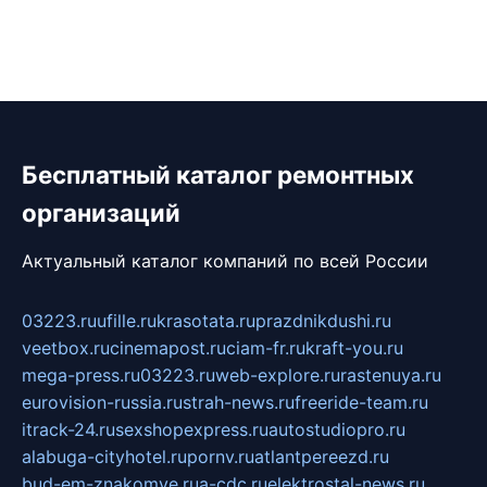
Бесплатный каталог ремонтных
организаций
Актуальный каталог компаний по всей России
03223.ru
ufille.ru
krasotata.ru
prazdnikdushi.ru
veetbox.ru
cinemapost.ru
ciam-fr.ru
kraft-you.ru
mega-press.ru
03223.ru
web-explore.ru
rastenuya.ru
eurovision-russia.ru
strah-news.ru
freeride-team.ru
itrack-24.ru
sexshopexpress.ru
autostudiopro.ru
alabuga-cityhotel.ru
pornv.ru
atlantpereezd.ru
bud-em-znakomye.ru
a-cdc.ru
elektrostal-news.ru