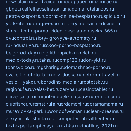
newsplain.ru
cardvoice.ru
modopaper.ru
manunae.ru
gbget.ru
alfeihavsalnassr.ru
madoma.ru
tajuncos.ru
petrovkasports.ru
porno-online-besplatno.ru
splclub.ru
york-life.ru
doroga-expo.ru
ribery.ru
cleanmedicine.ru
slovar-ivrit.ru
porno-video-besplatno.ru
seks-365.ru
ovucontrol.ru
sloty-igrovyye-avtomaty.ru
ru-industriya.ru
russkoe-porno-besplatno.ru
belgorod-day.ru
digilith.ru
pichkurovlab.ru
medic-today.ru
taksu.ru
comp123.ru
don-ykt.ru
teensvoice.ru
imgsharing.ru
domashnee-porno.ru
eva-elfie.ru
foto-tur.ru
biz-doska.ru
metropoltravel.ru
veslo-i-yakor.ru
borodino-media.ru
rostotsky.ru
regionufa.ru
weiss-bet.ru
zaryna.ru
casinotablet.ru
universalia.ru
remont-mebeli-moscow.ru
termomur.ru
clubfisher.ru
remstirufa.ru
erdamchi.ru
doramamama.ru
muraviovka-park.ru
worldofwoman.ru
clean-dreams.ru
arkrym.ru
kristinita.ru
dircomputer.ru
healthenter.ru
textexperts.ru
pivnaya-kruzhka.ru
kinofilmy-2021.ru