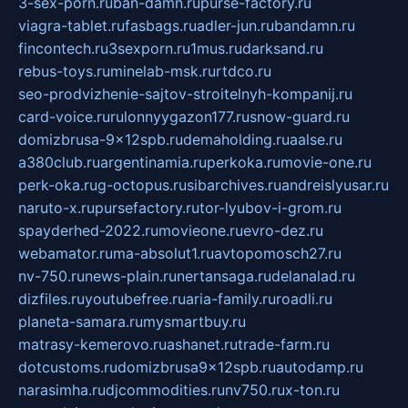
3-sex-porn.ru
ban-damn.ru
purse-factory.ru
viagra-tablet.ru
fasbags.ru
adler-jun.ru
bandamn.ru
fincontech.ru
3sexporn.ru
1mus.ru
darksand.ru
rebus-toys.ru
minelab-msk.ru
rtdco.ru
seo-prodvizhenie-sajtov-stroitelnyh-kompanij.ru
card-voice.ru
rulonnyygazon177.ru
snow-guard.ru
domizbrusa-9x12spb.ru
demaholding.ru
aalse.ru
a380club.ru
argentinamia.ru
perkoka.ru
movie-one.ru
perk-oka.ru
g-octopus.ru
sibarchives.ru
andreislyusar.ru
naruto-x.ru
pursefactory.ru
tor-lyubov-i-grom.ru
spayderhed-2022.ru
movieone.ru
evro-dez.ru
webamator.ru
ma-absolut1.ru
avtopomosch27.ru
nv-750.ru
news-plain.ru
nertansaga.ru
delanalad.ru
dizfiles.ru
youtubefree.ru
aria-family.ru
roadli.ru
planeta-samara.ru
mysmartbuy.ru
matrasy-kemerovo.ru
ashanet.ru
trade-farm.ru
dotcustoms.ru
domizbrusa9x12spb.ru
autodamp.ru
narasimha.ru
djcommodities.ru
nv750.ru
x-ton.ru