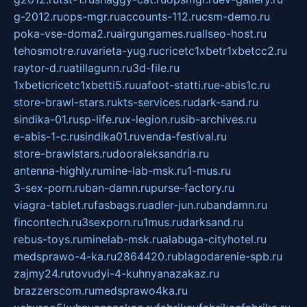
g-2012.ru
ops-mgr.ru
accounts-112.ru
csm-demo.ru
poka-vse-doma2.ru
airgungames.ru
allseo-host.ru
tehosmotre.ru
varieta-yug.ru
cricetc1xbetr1xbetcc2.ru
raytor-d.ru
atillagunn.ru
3d-file.ru
1xbeticricetc1xbetti5.ru
uafoot-statti.ru
e-abis1c.ru
store-brawl-stars.ru
kts-services.ru
dark-sand.ru
sindika-01.ru
sp-life.ru
x-legion.ru
sib-archives.ru
e-abis-1-c.ru
sindika01.ru
venda-festival.ru
store-brawlstars.ru
dooraleksandria.ru
antenna-highly.ru
mine-lab-msk.ru
1-mus.ru
3-sex-porn.ru
ban-damn.ru
purse-factory.ru
viagra-tablet.ru
fasbags.ru
adler-jun.ru
bandamn.ru
fincontech.ru
3sexporn.ru
1mus.ru
darksand.ru
rebus-toys.ru
minelab-msk.ru
alabuga-cityhotel.ru
medsprawo-4-ka.ru
2864420.ru
blagodarenie-spb.ru
zajmy24.ru
tovudyi-4-kuhnyanazakaz.ru
brazzerscom.ru
medsprawo4ka.ru