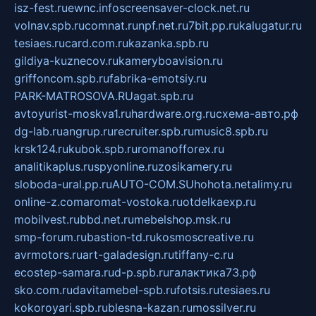
isz-fest.ru
ewnc.info
screensaver-clock.net.ru
volnav.spb.ru
comnat.ru
npf.net.ru
7bit.pp.ru
kalugatur.ru
tesiaes.ru
card.com.ru
kazanka.spb.ru
gildiya-kuznecov.ru
kameryboavision.ru
griffoncom.spb.ru
fabrika-emotsiy.ru
PARK-MATROSOVA.RU
agat.spb.ru
avtoyurist-moskva1.ru
hardware.org.ru
схема-авто.рф
dg-lab.ru
angrup.ru
recruiter.spb.ru
music8.spb.ru
krsk124.ru
kubok.spb.ru
romanofforex.ru
analitikaplus.ru
spyonline.ru
zosikamery.ru
sloboda-ural.pp.ru
AUTO-COM.SU
hohota.net
alimy.ru
online-z.com
aromat-vostoka.ru
otdelkaexp.ru
mobilvest.ru
bbd.net.ru
mebelshop.msk.ru
smp-forum.ru
bastion-td.ru
kosmoscreative.ru
avrmotors.ru
art-galadesign.ru
tiffany-c.ru
ecostep-samara.ru
d-p.spb.ru
галактика73.рф
sko.com.ru
davitamebel-spb.ru
fotsis.ru
tesiaes.ru
kokoroyari.spb.ru
blesna-kazan.ru
mossilver.ru