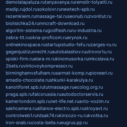
demolalapaluza.ru
tanyavanya.ru
remstir-tolyatti.ru
msdip.ru
jdol.ru
sokolovr.ru
newtech-spb.ru
rezemkleim.ru
massage-tai.ru
seonub.ru
zvonitut.ru
biolisichka24.ru
mncraft-download.ru
algoritm-sistema.ru
godflesh.ru
ru-industria.ru
zebra-tlt.ru
okna-proficom.ru
erynok.ru
onlinekinospace.ru
startupstudio-fefu.ru
zarges-ru.ru
gegenjustizunrecht.ru
autobalashov.ru
utrovortu.ru
spiski-firm.ru
elara-m.ru
kinomusorka.ru
mkcslava.ru
2bets.ru
vintovoykompressor.ru
birminghamvsfulham.ru
sarmat-komp.ru
pioneeri.ru
amadis-chocolate.ru
shkurki-karakulya.ru
kanotiforet.spb.ru
tutmassage.ru
ecolog.org.ru
praga.spb.ru
falcorussia.ru
autodoctorservis.ru
kamertondom.spb.ru
net-life.net.ru
avto-vozim.ru
sakhcamera.ru
alliance-electro.spb.ru
stroyavt.ru
controlweb1.ru
tdsak74.ru
kinzozo-ru.ru
kvotka.ru
iron-snab.ru
costa-bella.ru
eugrus.pp.ru