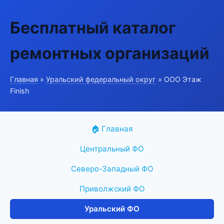
Бесплатный каталог
ремонтных организаций
Главная
»
Уральский федеральный округ
» ООО Этаж
Finish
🏠 Главная
Центральный ФО
Северо-Западный ФО
Приволжский ФО
Уральский ФО