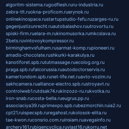
algoritm-sistema.ru
godflesh.ru
ru-industria.ru
zebra-tlt.ru
okna-proficom.ru
erynok.ru
onlinekinospace.ru
startupstudio-fefu.ru
zarges-ru.ru
gegenjustizunrecht.ru
autobalashov.ru
utrovortu.ru
spiski-firm.ru
elara-m.ru
kinomusorka.ru
mkcslava.ru
2bets.ru
vintovoykompressor.ru
birminghamvsfulham.ru
sarmat-komp.ru
pioneeri.ru
amadis-chocolate.ru
shkurki-karakulya.ru
kanotiforet.spb.ru
tutmassage.ru
ecolog.org.ru
praga.spb.ru
falcorussia.ru
autodoctorservis.ru
kamertondom.spb.ru
net-life.net.ru
avto-vozim.ru
sakhcamera.ru
alliance-electro.spb.ru
stroyavt.ru
controlweb1.ru
tdsak74.ru
kinzozo-ru.ru
kvotka.ru
iron-snab.ru
costa-bella.ru
eugrus.pp.ru
associaciya39.ru
primexpo.spb.ru
bezmorchin.ru
ia2.ru
cpt21.ru
ispecspb.ru
regahost.ru
kolosok-elita.ru
tae-kwon.ru
consrio.com.ru
insiam.ru
avegainfo.ru
archery161.ru
bigencyclica.ru
vlast16.ru
korru.net