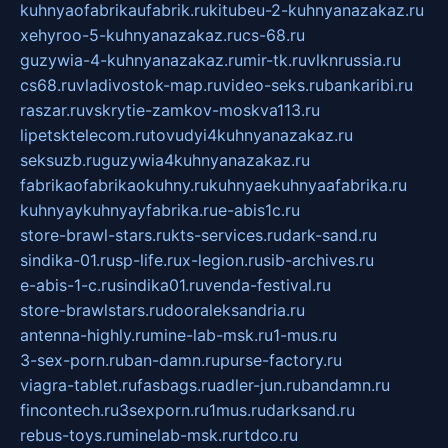
kuhnyaofabrikaufabrik.ru
kitubeu-2-kuhnyanazakaz.ru
xehyroo-5-kuhnyanazakaz.ru
cs-68.ru
guzywia-4-kuhnyanazakaz.ru
mir-tk.ru
vlknrussia.ru
cs68.ru
vladivostok-map.ru
video-seks.ru
bankaribi.ru
raszar.ru
vskrytie-zamkov-moskva113.ru
lipetsktelecom.ru
tovudyi4kuhnyanazakaz.ru
seksuzb.ru
guzywia4kuhnyanazakaz.ru
fabrikaofabrikaokuhny.ru
kuhnyaekuhnyaafabrika.ru
kuhnyaykuhnyayfabrika.ru
e-abis1c.ru
store-brawl-stars.ru
kts-services.ru
dark-sand.ru
sindika-01.ru
sp-life.ru
x-legion.ru
sib-archives.ru
e-abis-1-c.ru
sindika01.ru
venda-festival.ru
store-brawlstars.ru
dooraleksandria.ru
antenna-highly.ru
mine-lab-msk.ru
1-mus.ru
3-sex-porn.ru
ban-damn.ru
purse-factory.ru
viagra-tablet.ru
fasbags.ru
adler-jun.ru
bandamn.ru
fincontech.ru
3sexporn.ru
1mus.ru
darksand.ru
rebus-toys.ru
minelab-msk.ru
rtdco.ru