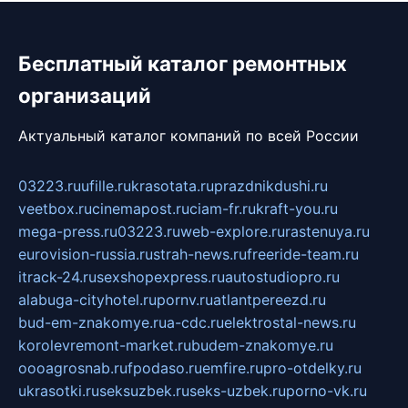
Бесплатный каталог ремонтных
организаций
Актуальный каталог компаний по всей России
03223.ru
ufille.ru
krasotata.ru
prazdnikdushi.ru
veetbox.ru
cinemapost.ru
ciam-fr.ru
kraft-you.ru
mega-press.ru
03223.ru
web-explore.ru
rastenuya.ru
eurovision-russia.ru
strah-news.ru
freeride-team.ru
itrack-24.ru
sexshopexpress.ru
autostudiopro.ru
alabuga-cityhotel.ru
pornv.ru
atlantpereezd.ru
bud-em-znakomye.ru
a-cdc.ru
elektrostal-news.ru
korolevremont-market.ru
budem-znakomye.ru
oooagrosnab.ru
fpodaso.ru
emfire.ru
pro-otdelky.ru
ukrasotki.ru
seksuzbek.ru
seks-uzbek.ru
porno-vk.ru