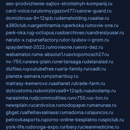
seo-prodvizhenie-sajtov-stroitelnyh-kompanij.ru
card-voice.ru
rulonnyygazon177.ru
snow-guard.ru
domizbrusa-9x12spb.ru
demaholding.ru
aalse.ru
a380club.ru
argentinamia.ru
perkoka.ru
movie-one.ru
perk-oka.ru
g-octopus.ru
sibarchives.ru
andreislyusar.ru
naruto-x.ru
pursefactory.ru
tor-lyubov-i-grom.ru
spayderhed-2022.ru
movieone.ru
evro-dez.ru
webamator.ru
ma-absolut1.ru
avtopomosch27.ru
nv-750.ru
news-plain.ru
nertansaga.ru
delanalad.ru
dizfiles.ru
youtubefree.ru
aria-family.ru
roadli.ru
planeta-samara.ru
mysmartbuy.ru
matrasy-kemerovo.ru
ashanet.ru
trade-farm.ru
dotcustoms.ru
domizbrusa9x12spb.ru
autodamp.ru
narasimha.ru
djcommodities.ru
nv750.ru
x-ton.ru
newsplain.ru
cardvoice.ru
modopaper.ru
manunae.ru
gbget.ru
alfeihavsalnassr.ru
madoma.ru
tajuncos.ru
petrovkasports.ru
porno-online-besplatno.ru
splclub.ru
york-life.ru
doroga-expo.ru
ribery.ru
cleanmedicine.ru