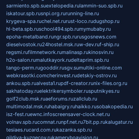
sarmiento.spb.su
extelopedia.ru
lammin-suo.spb.ru
iskatour.spb.ru
snpi.org.ru
running-line.ru
krygeva-spa.ru
chel.net.ru
rust-loco.ru
dugshop.ru
hl-beta.spb.ru
school494.spb.ru
mymubaby.ru
epoha-metalband.ru
ngr.spb.ru
rusgosnews.com
dieselvostok.ru
24hostel.msk.ru
w-dev.ru
f-ship.ru
regsmi.ru
filmnetwork.ru
malinasp.ru
kinosvin.ru
h2o-salon.ru
malutkayork.ru
deltaprim.spb.ru
tango-perm.ru
gooddir.ru
sgv.su
multiki-online.com
webkrasotki.com
cherinvest.ru
detskiy-ostrov.ru
ankou.spb.ru
alvesta1.ru
pdf-creator.ru
nix-files.org.ru
sakhatoday.ru
elektrikersymboler.ru
sputnikyes.ru
golf2club.msk.ru
aeforums.ru
zallclub.ru
multimodal.msk.ru
habaigry.ru
haikko.ru
sobakopedia.ru
isz-fest.ru
ewnc.info
screensaver-clock.net.ru
volnav.spb.ru
comnat.ru
npf.net.ru
7bit.pp.ru
kalugatur.ru
tesiaes.ru
card.com.ru
kazanka.spb.ru
gildiya-kuznecov.ru
kameryboavision.ru