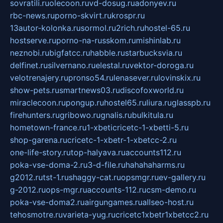
sovratili.ru
olecoon.ru
vd-dosug.ru
adonyev.ru
rbc-news.ru
porno-skvirt.ru
krospr.ru
13autor-kolonka.ru
sormol.ru
2rich.ru
hostel-65.ru
hostserve.ru
porno-na-russkom.ru
mishinlab.ru
neznobi.ru
bigfatcc.ru
habble.ru
starbucksvia.ru
delfinet.ru
silvernano.ru
elestal.ru
vektor-doroga.ru
velotrenajery.ru
pronso54.ru
lenasever.ru
lovinskix.ru
show-pets.ru
smartnews03.ru
discofoxworld.ru
miraclecoon.ru
pongup.ru
hostel65.ru
liura.ru
glasspb.ru
firehunters.ru
gribowo.ru
gnalis.ru
bulkitula.ru
hometown-france.ru
1-xbeticricetc-1-xbetti-5.ru
shop-garena.ru
cricetc-1-xbetr-1-xbetcc-2.ru
one-life-story.ru
top-halyava.ru
accounts112.ru
poka-vse-doma-2.ru
3-d-file.ru
hahahaharms.ru
g2012.ru
tst-1.ru
shaggy-cat.ru
opsmgr.ru
ev-gallery.ru
g-2012.ru
ops-mgr.ru
accounts-112.ru
csm-demo.ru
poka-vse-doma2.ru
airgungames.ru
allseo-host.ru
tehosmotre.ru
varieta-yug.ru
cricetc1xbetr1xbetcc2.ru