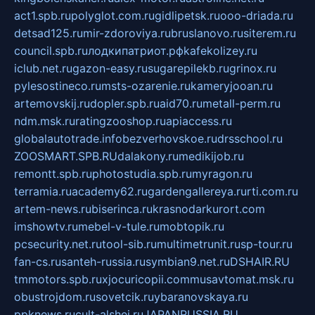
act1.spb.ru
polyglot.com.ru
gidlipetsk.ru
ooo-driada.ru
detsad125.ru
mir-zdoroviya.ru
bruslanovo.ru
siterem.ru
council.spb.ru
лодкипатриот.рф
kafekolizey.ru
iclub.net.ru
gazon-easy.ru
sugarepilekb.ru
grinox.ru
pylesostineco.ru
msts-ozarenie.ru
kameryjooan.ru
artemovskij.ru
dopler.spb.ru
aid70.ru
metall-perm.ru
ndm.msk.ru
ratingzooshop.ru
apiaccess.ru
globalautotrade.info
bezverhovskoe.ru
drsschool.ru
ZOOSMART.SPB.RU
dalakony.ru
medikijob.ru
remontt.spb.ru
photostudia.spb.ru
myragon.ru
terramia.ru
academy62.ru
gardengallereya.ru
rti.com.ru
artem-news.ru
biserinca.ru
krasnodarkurort.com
imshowtv.ru
mebel-v-tule.ru
mobtopik.ru
pcsecurity.net.ru
tool-sib.ru
multimetrunit.ru
sp-tour.ru
fan-cs.ru
santeh-russia.ru
symbian9.net.ru
DSHAIR.RU
tmmotors.spb.ru
xjocuricopii.com
musavtomat.msk.ru
obustrojdom.ru
sovetcik.ru
ybaranovskaya.ru
ppknews.ru
cult-alshei.ru
JAPANRUSSIA.RU