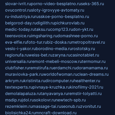
slovar-ivrit.ru
porno-video-besplatno.ru
seks-365.ru
ovucontrol.ru
sloty-igrovyye-avtomaty.ru
ru-industriya.ru
russkoe-porno-besplatno.ru
belgorod-day.ru
digilith.ru
pichkurovlab.ru
medic-today.ru
taksu.ru
comp123.ru
don-ykt.ru
teensvoice.ru
imgsharing.ru
domashnee-porno.ru
eva-elfie.ru
foto-tur.ru
biz-doska.ru
metropoltravel.ru
veslo-i-yakor.ru
borodino-media.ru
rostotsky.ru
regionufa.ru
weiss-bet.ru
zaryna.ru
casinotablet.ru
universalia.ru
remont-mebeli-moscow.ru
termomur.ru
clubfisher.ru
remstirufa.ru
erdamchi.ru
doramamama.ru
muraviovka-park.ru
worldofwoman.ru
clean-dreams.ru
arkrym.ru
kristinita.ru
dircomputer.ru
healthenter.ru
textexperts.ru
pivnaya-kruzhka.ru
kinofilmy-2021.ru
demolalapaluza.ru
tanyavanya.ru
remstir-tolyatti.ru
msdip.ru
jdol.ru
sokolovr.ru
newtech-spb.ru
rezemkleim.ru
massage-tai.ru
seonub.ru
zvonitut.ru
biolisichka24.ru
mncraft-download.ru