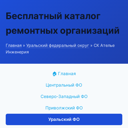
Бесплатный каталог
ремонтных организаций
Главная
»
Уральский федеральный округ
» СК Ателье
Инженерия
🏠 Главная
Центральный ФО
Северо-Западный ФО
Приволжский ФО
Уральский ФО