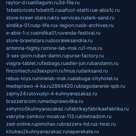
raytor-d.ru
atillagunn.ru
3d-file.ru
1xbeticricetc1xbetti5.ru
uafoot-statti.ru
e-abis1c.ru
store-brawl-stars.ru
kts-services.ru
dark-sand.ru
sindika-01.ru
sp-life.ru
x-legion.ru
sib-archives.ru
e-abis-1-c.ru
sindika01.ru
venda-festival.ru
store-brawlstars.ru
dooraleksandria.ru
antenna-highly.ru
mine-lab-msk.ru
1-mus.ru
3-sex-porn.ru
ban-damn.ru
purse-factory.ru
viagra-tablet.ru
fasbags.ru
adler-jun.ru
bandamn.ru
fincontech.ru
3sexporn.ru
1mus.ru
darksand.ru
rebus-toys.ru
minelab-msk.ru
alabuga-cityhotel.ru
medsprawo-4-ka.ru
2864420.ru
blagodarenie-spb.ru
zajmy24.ru
tovudyi-4-kuhnyanazakaz.ru
brazzerscom.ru
medsprawo4ka.ru
xehyroo5kuhnyanazakaz.ru
fabrikayfabrikaefabrika.ru
vskrytie-zamkov-moskva-113.ru
biletnadom.ru
zed-online.ru
pimchax.ru
brazzers-hd.ru
z-host.ru
kitubeu2kuhnyanazakaz.ru
naperekate.ru