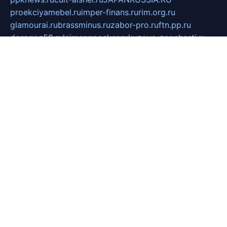
proekciyamebel.ru
imper-finans.ru
rim.org.ru
glamourai.ru
brassminus.ru
zabor-pro.ru
ftn.pp.ru
dorogoe58.ru
laimengpacker.ru
kuzova-zapchasti.ru
sageerp.ru
taxodrom.ru
dsrazvitie.ru
hardcity.net.ru
ratinghomegames.ru
topservice25.ru
gubernyan.ru
gtglasslined.ru
ii4.ru
tssport.spb.ru
andorra24.com
blackwallstreet.ru
oboimos.ru
optim-doors.com.ru
ikuch.ru
nycr.org.ru
npa21.ru
vremya-ch.spb.ru
desert000.ru
ivtorgi.ru
ifiori.ru
catalog-statei.ru
dcv.org.ru
spetsmaster174.ru
ipkameryhiseeu.ru
dum26.ru
ruspol.spb.ru
fr-opendp.ru
kam-solnyshko.ru
cheyenne-arapaho.ru
sevzapmetal.spb.ru
ted-lapidus.spb.ru
parasite-eliminator.ru
sigma-complete.ru
modernworld.ru
dama-moda.ru
eholot-group.ru
sk-nvkz.ru
DRONGOLD.RU
democratia2.ru
i-farmer.ru
mass-sport.org
jablonex.spb.ru
bookmess.ru
linkword.ru