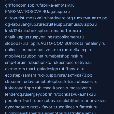
griffoncom.spb.ru
fabrika-emotsiy.ru
PARK-MATROSOVA.RU
agat.spb.ru
avtoyurist-moskva1.ru
hardware.org.ru
схема-авто.рф
dg-lab.ru
angrup.ru
recruiter.spb.ru
music8.spb.ru
krsk124.ru
kubok.spb.ru
romanofforex.ru
analitikaplus.ru
spyonline.ru
zosikamery.ru
sloboda-ural.pp.ru
AUTO-COM.SU
hohota.net
alimy.ru
online-z.com
aromat-vostoka.ru
otdelkaexp.ru
mobilvest.ru
bbd.net.ru
mebelshop.msk.ru
smp-forum.ru
bastion-td.ru
kosmoscreative.ru
avrmotors.ru
art-galadesign.ru
tiffany-c.ru
ecostep-samara.ru
d-p.spb.ru
галактика73.рф
sko.com.ru
davitamebel-spb.ru
fotsis.ru
tesiaes.ru
kokoroyari.spb.ru
blesna-kazan.ru
mossilver.ru
lenderoq.ru
sergeydobrin.ru
tochkazvuka.msk.ru
people-of-art.ru
bezzubova.ru
clubtibet.ru
orior-aks.ru
dynamoauto.ru
szk-favorit.ru
carlines.ru
flatnsk.ru
kingbolenskaner.ru
alex-motor.ru
astroline.net.ru