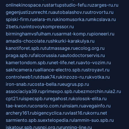
onlinekinospace.ru
startupstudio-fefu.ru
zarges-ru.ru
gegenjustizunrecht.ru
autobalashov.ru
utrovortu.ru
spiski-firm.ru
elara-m.ru
kinomusorka.ru
mkcslava.ru
2bets.ru
vintovoykompressor.ru
birminghamvsfulham.ru
sarmat-komp.ru
pioneeri.ru
amadis-chocolate.ru
shkurki-karakulya.ru
kanotiforet.spb.ru
tutmassage.ru
ecolog.org.ru
praga.spb.ru
falcorussia.ru
autodoctorservis.ru
kamertondom.spb.ru
net-life.net.ru
avto-vozim.ru
sakhcamera.ru
alliance-electro.spb.ru
stroyavt.ru
controlweb1.ru
tdsak74.ru
kinzozo-ru.ru
kvotka.ru
iron-snab.ru
costa-bella.ru
eugrus.pp.ru
associaciya39.ru
primexpo.spb.ru
bezmorchin.ru
ia2.ru
cpt21.ru
ispecspb.ru
regahost.ru
kolosok-elita.ru
tae-kwon.ru
consrio.com.ru
insiam.ru
avegainfo.ru
archery161.ru
bigencyclica.ru
vlast16.ru
korru.net
sarmiento.spb.su
extelopedia.ru
lammin-suo.spb.ru
iskatour.spb.ru
snpi.org.ru
running-line.ru