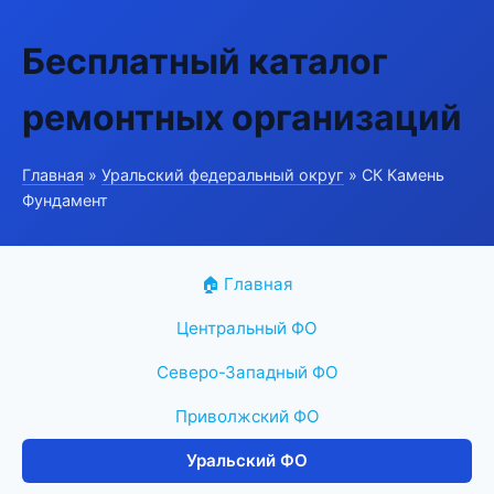
Бесплатный каталог
ремонтных организаций
Главная
»
Уральский федеральный округ
» СК Камень
Фундамент
🏠 Главная
Центральный ФО
Северо-Западный ФО
Приволжский ФО
Уральский ФО