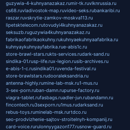
guzywia-4-kuhnyanazakaz.ru
mir-tk.ru
vlknrussia.ru
cs68.ru
vladivostok-map.ru
video-seks.ru
bankaribi.ru
raszar.ru
vskrytie-zamkov-moskva113.ru
lipetsktelecom.ru
tovudyi4kuhnyanazakaz.ru
seksuzb.ru
guzywia4kuhnyanazakaz.ru
fabrikaofabrikaokuhny.ru
kuhnyaekuhnyaafabrika.ru
kuhnyaykuhnyayfabrika.ru
e-abis1c.ru
store-brawl-stars.ru
kts-services.ru
dark-sand.ru
sindika-01.ru
sp-life.ru
x-legion.ru
sib-archives.ru
e-abis-1-c.ru
sindika01.ru
venda-festival.ru
store-brawlstars.ru
dooraleksandria.ru
antenna-highly.ru
mine-lab-msk.ru
1-mus.ru
3-sex-porn.ru
ban-damn.ru
purse-factory.ru
viagra-tablet.ru
fasbags.ru
adler-jun.ru
bandamn.ru
fincontech.ru
3sexporn.ru
1mus.ru
darksand.ru
rebus-toys.ru
minelab-msk.ru
rtdco.ru
seo-prodvizhenie-sajtov-stroitelnyh-kompanij.ru
card-voice.ru
rulonnyygazon177.ru
snow-guard.ru