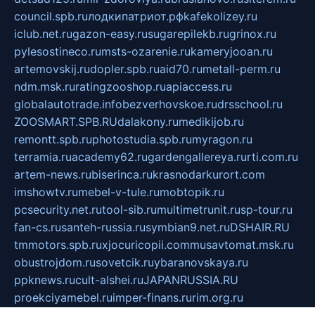
council.spb.ru
лодкипатриот.рф
kafekolizey.ru
iclub.net.ru
gazon-easy.ru
sugarepilekb.ru
grinox.ru
pylesostineco.ru
msts-ozarenie.ru
kameryjooan.ru
artemovskij.ru
dopler.spb.ru
aid70.ru
metall-perm.ru
ndm.msk.ru
ratingzooshop.ru
apiaccess.ru
globalautotrade.info
bezverhovskoe.ru
drsschool.ru
ZOOSMART.SPB.RU
dalakony.ru
medikijob.ru
remontt.spb.ru
photostudia.spb.ru
myragon.ru
terramia.ru
academy62.ru
gardengallereya.ru
rti.com.ru
artem-news.ru
biserinca.ru
krasnodarkurort.com
imshowtv.ru
mebel-v-tule.ru
mobtopik.ru
pcsecurity.net.ru
tool-sib.ru
multimetrunit.ru
sp-tour.ru
fan-cs.ru
santeh-russia.ru
symbian9.net.ru
DSHAIR.RU
tmmotors.spb.ru
xjocuricopii.com
musavtomat.msk.ru
obustrojdom.ru
sovetcik.ru
ybaranovskaya.ru
ppknews.ru
cult-alshei.ru
JAPANRUSSIA.RU
proekciyamebel.ru
imper-finans.ru
rim.org.ru
glamourai.ru
brassminus.ru
zabor-pro.ru
ftn.pp.ru