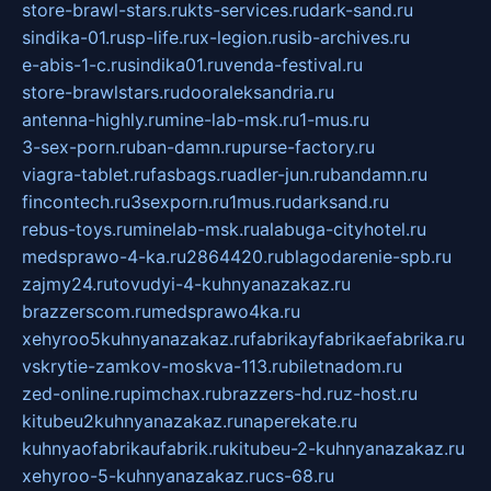
store-brawl-stars.ru
kts-services.ru
dark-sand.ru
sindika-01.ru
sp-life.ru
x-legion.ru
sib-archives.ru
e-abis-1-c.ru
sindika01.ru
venda-festival.ru
store-brawlstars.ru
dooraleksandria.ru
antenna-highly.ru
mine-lab-msk.ru
1-mus.ru
3-sex-porn.ru
ban-damn.ru
purse-factory.ru
viagra-tablet.ru
fasbags.ru
adler-jun.ru
bandamn.ru
fincontech.ru
3sexporn.ru
1mus.ru
darksand.ru
rebus-toys.ru
minelab-msk.ru
alabuga-cityhotel.ru
medsprawo-4-ka.ru
2864420.ru
blagodarenie-spb.ru
zajmy24.ru
tovudyi-4-kuhnyanazakaz.ru
brazzerscom.ru
medsprawo4ka.ru
xehyroo5kuhnyanazakaz.ru
fabrikayfabrikaefabrika.ru
vskrytie-zamkov-moskva-113.ru
biletnadom.ru
zed-online.ru
pimchax.ru
brazzers-hd.ru
z-host.ru
kitubeu2kuhnyanazakaz.ru
naperekate.ru
kuhnyaofabrikaufabrik.ru
kitubeu-2-kuhnyanazakaz.ru
xehyroo-5-kuhnyanazakaz.ru
cs-68.ru