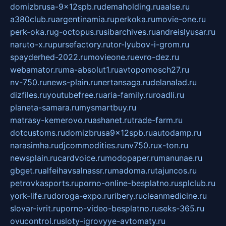
domizbrusa-9x12spb.ru
demaholding.ru
aalse.ru
a380club.ru
argentinamia.ru
perkoka.ru
movie-one.ru
perk-oka.ru
g-octopus.ru
sibarchives.ru
andreislyusar.ru
naruto-x.ru
pursefactory.ru
tor-lyubov-i-grom.ru
spayderhed-2022.ru
movieone.ru
evro-dez.ru
webamator.ru
ma-absolut1.ru
avtopomosch27.ru
nv-750.ru
news-plain.ru
nertansaga.ru
delanalad.ru
dizfiles.ru
youtubefree.ru
aria-family.ru
roadli.ru
planeta-samara.ru
mysmartbuy.ru
matrasy-kemerovo.ru
ashanet.ru
trade-farm.ru
dotcustoms.ru
domizbrusa9x12spb.ru
autodamp.ru
narasimha.ru
djcommodities.ru
nv750.ru
x-ton.ru
newsplain.ru
cardvoice.ru
modopaper.ru
manunae.ru
gbget.ru
alfeihavsalnassr.ru
madoma.ru
tajuncos.ru
petrovkasports.ru
porno-online-besplatno.ru
splclub.ru
york-life.ru
doroga-expo.ru
ribery.ru
cleanmedicine.ru
slovar-ivrit.ru
porno-video-besplatno.ru
seks-365.ru
ovucontrol.ru
sloty-igrovyye-avtomaty.ru