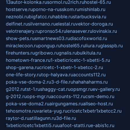
13autor-kolonka.ru
sormol.ru
2rich.ru
hostel-65.ru
hostserve.ru
porno-na-russkom.ru
mishinlab.ru
neznobi.ru
bigfatcc.ru
habble.ru
starbucksvia.ru
delfinet.ru
silvernano.ru
elestal.ru
vektor-doroga.ru
velotrenajery.ru
pronso54.ru
lenasever.ru
lovinskix.ru
show-pets.ru
smartnews03.ru
discofoxworld.ru
miraclecoon.ru
pongup.ru
hostel65.ru
liura.ru
glasspb.ru
firehunters.ru
gribowo.ru
gnalis.ru
bulkitula.ru
hometown-france.ru
1-xbeticricetc-1-xbetti-5.ru
shop-garena.ru
cricetc-1-xbetr-1-xbetcc-2.ru
one-life-story.ru
top-halyava.ru
accounts112.ru
poka-vse-doma-2.ru
3-d-file.ru
hahahaharms.ru
g2012.ru
tst-1.ru
shaggy-cat.ru
opsmgr.ru
ev-gallery.ru
g-2012.ru
ops-mgr.ru
accounts-112.ru
csm-demo.ru
poka-vse-doma2.ru
airgungames.ru
allseo-host.ru
tehosmotre.ru
varieta-yug.ru
cricetc1xbetr1xbetcc2.ru
raytor-d.ru
atillagunn.ru
3d-file.ru
1xbeticricetc1xbetti5.ru
uafoot-statti.ru
e-abis1c.ru