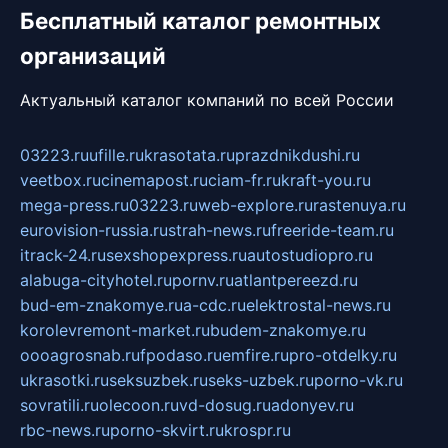
Бесплатный каталог ремонтных
организаций
Актуальный каталог компаний по всей России
03223.ru
ufille.ru
krasotata.ru
prazdnikdushi.ru
veetbox.ru
cinemapost.ru
ciam-fr.ru
kraft-you.ru
mega-press.ru
03223.ru
web-explore.ru
rastenuya.ru
eurovision-russia.ru
strah-news.ru
freeride-team.ru
itrack-24.ru
sexshopexpress.ru
autostudiopro.ru
alabuga-cityhotel.ru
pornv.ru
atlantpereezd.ru
bud-em-znakomye.ru
a-cdc.ru
elektrostal-news.ru
korolevremont-market.ru
budem-znakomye.ru
oooagrosnab.ru
fpodaso.ru
emfire.ru
pro-otdelky.ru
ukrasotki.ru
seksuzbek.ru
seks-uzbek.ru
porno-vk.ru
sovratili.ru
olecoon.ru
vd-dosug.ru
adonyev.ru
rbc-news.ru
porno-skvirt.ru
krospr.ru