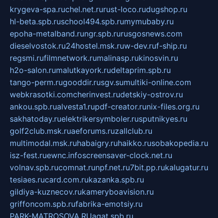
krygeva-spa.ru
chel.net.ru
rust-loco.ru
dugshop.ru
hl-beta.spb.ru
school494.spb.ru
mymubaby.ru
epoha-metalband.ru
ngr.spb.ru
rusgosnews.com
dieselvostok.ru
24hostel.msk.ru
w-dev.ru
f-ship.ru
regsmi.ru
filmnetwork.ru
malinasp.ru
kinosvin.ru
h2o-salon.ru
malutkayork.ru
deltaprim.spb.ru
tango-perm.ru
gooddir.ru
sgv.su
multiki-online.com
webkrasotki.com
cherinvest.ru
detskiy-ostrov.ru
ankou.spb.ru
alvesta1.ru
pdf-creator.ru
nix-files.org.ru
sakhatoday.ru
elektrikersymboler.ru
sputnikyes.ru
golf2club.msk.ru
aeforums.ru
zallclub.ru
multimodal.msk.ru
habaigry.ru
haikko.ru
sobakopedia.ru
isz-fest.ru
ewnc.info
screensaver-clock.net.ru
volnav.spb.ru
comnat.ru
npf.net.ru
7bit.pp.ru
kalugatur.ru
tesiaes.ru
card.com.ru
kazanka.spb.ru
gildiya-kuznecov.ru
kameryboavision.ru
griffoncom.spb.ru
fabrika-emotsiy.ru
PARK-MATROSOVA.RU
agat.spb.ru