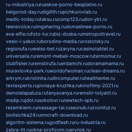
ru-industriya.ru
russkoe-porno-besplatno.ru
belgorod-day.ru
digilith.ru
pichkurovlab.ru
medic-today.ru
taksu.ru
comp123.ru
don-ykt.ru
teensvoice.ru
imgsharing.ru
domashnee-porno.ru
eva-elfie.ru
foto-tur.ru
biz-doska.ru
metropoltravel.ru
veslo-i-yakor.ru
borodino-media.ru
rostotsky.ru
regionufa.ru
weiss-bet.ru
zaryna.ru
casinotablet.ru
universalia.ru
remont-mebeli-moscow.ru
termomur.ru
clubfisher.ru
remstirufa.ru
erdamchi.ru
doramamama.ru
muraviovka-park.ru
worldofwoman.ru
clean-dreams.ru
arkrym.ru
kristinita.ru
dircomputer.ru
healthenter.ru
textexperts.ru
pivnaya-kruzhka.ru
kinofilmy-2021.ru
demolalapaluza.ru
tanyavanya.ru
remstir-tolyatti.ru
msdip.ru
jdol.ru
sokolovr.ru
newtech-spb.ru
rezemkleim.ru
massage-tai.ru
seonub.ru
zvonitut.ru
biolisichka24.ru
mncraft-download.ru
algoritm-sistema.ru
godflesh.ru
ru-industria.ru
zebra-tlt.ru
okna-proficom.ru
erynok.ru