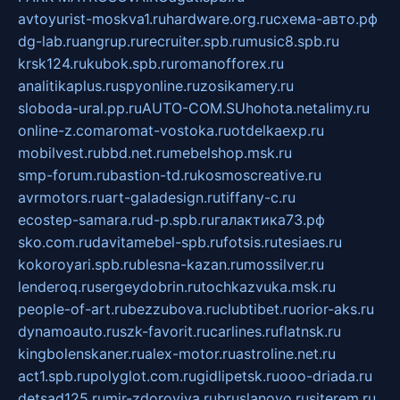
avtoyurist-moskva1.ru
hardware.org.ru
схема-авто.рф
dg-lab.ru
angrup.ru
recruiter.spb.ru
music8.spb.ru
krsk124.ru
kubok.spb.ru
romanofforex.ru
analitikaplus.ru
spyonline.ru
zosikamery.ru
sloboda-ural.pp.ru
AUTO-COM.SU
hohota.net
alimy.ru
online-z.com
aromat-vostoka.ru
otdelkaexp.ru
mobilvest.ru
bbd.net.ru
mebelshop.msk.ru
smp-forum.ru
bastion-td.ru
kosmoscreative.ru
avrmotors.ru
art-galadesign.ru
tiffany-c.ru
ecostep-samara.ru
d-p.spb.ru
галактика73.рф
sko.com.ru
davitamebel-spb.ru
fotsis.ru
tesiaes.ru
kokoroyari.spb.ru
blesna-kazan.ru
mossilver.ru
lenderoq.ru
sergeydobrin.ru
tochkazvuka.msk.ru
people-of-art.ru
bezzubova.ru
clubtibet.ru
orior-aks.ru
dynamoauto.ru
szk-favorit.ru
carlines.ru
flatnsk.ru
kingbolenskaner.ru
alex-motor.ru
astroline.net.ru
act1.spb.ru
polyglot.com.ru
gidlipetsk.ru
ooo-driada.ru
detsad125.ru
mir-zdoroviya.ru
bruslanovo.ru
siterem.ru