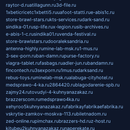
raytor-d.ru
atillagunn.ru
3d-file.ru
1xbeticricetc1xbetti5.ru
uafoot-statti.ru
e-abis1c.ru
store-brawl-stars.ru
kts-services.ru
dark-sand.ru
sindika-01.ru
sp-life.ru
x-legion.ru
sib-archives.ru
e-abis-1-c.ru
sindika01.ru
venda-festival.ru
store-brawlstars.ru
dooraleksandria.ru
antenna-highly.ru
mine-lab-msk.ru
1-mus.ru
3-sex-porn.ru
ban-damn.ru
purse-factory.ru
viagra-tablet.ru
fasbags.ru
adler-jun.ru
bandamn.ru
fincontech.ru
3sexporn.ru
1mus.ru
darksand.ru
rebus-toys.ru
minelab-msk.ru
alabuga-cityhotel.ru
medsprawo-4-ka.ru
2864420.ru
blagodarenie-spb.ru
zajmy24.ru
tovudyi-4-kuhnyanazakaz.ru
brazzerscom.ru
medsprawo4ka.ru
xehyroo5kuhnyanazakaz.ru
fabrikayfabrikaefabrika.ru
vskrytie-zamkov-moskva-113.ru
biletnadom.ru
zed-online.ru
pimchax.ru
brazzers-hd.ru
z-host.ru
kitubeu2kuhnyanazakaz.ru
naperekate.ru