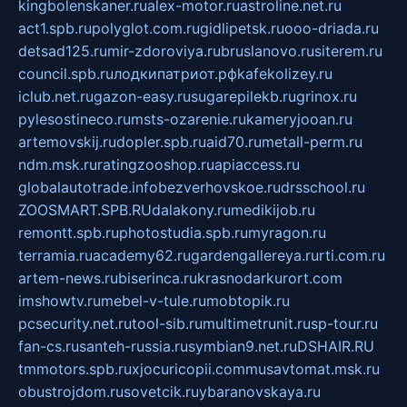
kingbolenskaner.ru
alex-motor.ru
astroline.net.ru
act1.spb.ru
polyglot.com.ru
gidlipetsk.ru
ooo-driada.ru
detsad125.ru
mir-zdoroviya.ru
bruslanovo.ru
siterem.ru
council.spb.ru
лодкипатриот.рф
kafekolizey.ru
iclub.net.ru
gazon-easy.ru
sugarepilekb.ru
grinox.ru
pylesostineco.ru
msts-ozarenie.ru
kameryjooan.ru
artemovskij.ru
dopler.spb.ru
aid70.ru
metall-perm.ru
ndm.msk.ru
ratingzooshop.ru
apiaccess.ru
globalautotrade.info
bezverhovskoe.ru
drsschool.ru
ZOOSMART.SPB.RU
dalakony.ru
medikijob.ru
remontt.spb.ru
photostudia.spb.ru
myragon.ru
terramia.ru
academy62.ru
gardengallereya.ru
rti.com.ru
artem-news.ru
biserinca.ru
krasnodarkurort.com
imshowtv.ru
mebel-v-tule.ru
mobtopik.ru
pcsecurity.net.ru
tool-sib.ru
multimetrunit.ru
sp-tour.ru
fan-cs.ru
santeh-russia.ru
symbian9.net.ru
DSHAIR.RU
tmmotors.spb.ru
xjocuricopii.com
musavtomat.msk.ru
obustrojdom.ru
sovetcik.ru
ybaranovskaya.ru