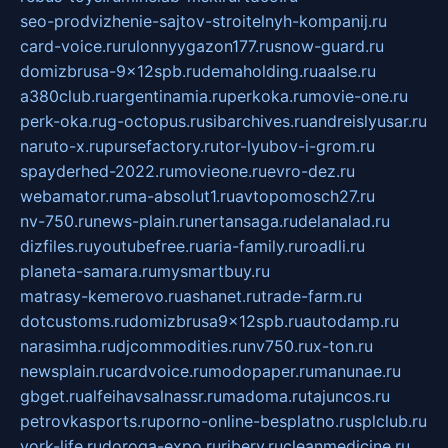
seo-prodvizhenie-sajtov-stroitelnyh-kompanij.ru
card-voice.ru
rulonnyygazon177.ru
snow-guard.ru
domizbrusa-9x12spb.ru
demaholding.ru
aalse.ru
a380club.ru
argentinamia.ru
perkoka.ru
movie-one.ru
perk-oka.ru
g-octopus.ru
sibarchives.ru
andreislyusar.ru
naruto-x.ru
pursefactory.ru
tor-lyubov-i-grom.ru
spayderhed-2022.ru
movieone.ru
evro-dez.ru
webamator.ru
ma-absolut1.ru
avtopomosch27.ru
nv-750.ru
news-plain.ru
nertansaga.ru
delanalad.ru
dizfiles.ru
youtubefree.ru
aria-family.ru
roadli.ru
planeta-samara.ru
mysmartbuy.ru
matrasy-kemerovo.ru
ashanet.ru
trade-farm.ru
dotcustoms.ru
domizbrusa9x12spb.ru
autodamp.ru
narasimha.ru
djcommodities.ru
nv750.ru
x-ton.ru
newsplain.ru
cardvoice.ru
modopaper.ru
manunae.ru
gbget.ru
alfeihavsalnassr.ru
madoma.ru
tajuncos.ru
petrovkasports.ru
porno-online-besplatno.ru
splclub.ru
york-life.ru
doroga-expo.ru
ribery.ru
cleanmedicine.ru