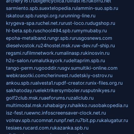
archery161.ru
bigencyclica.ru
vlast16.ru
korru.net
sarmiento.spb.su
extelopedia.ru
lammin-suo.spb.ru
iskatour.spb.ru
snpi.org.ru
running-line.ru
krygeva-spa.ru
chel.net.ru
rust-loco.ru
dugshop.ru
hl-beta.spb.ru
school494.spb.ru
mymubaby.ru
epoha-metalband.ru
ngr.spb.ru
rusgosnews.com
dieselvostok.ru
24hostel.msk.ru
w-dev.ru
f-ship.ru
regsmi.ru
filmnetwork.ru
malinasp.ru
kinosvin.ru
h2o-salon.ru
malutkayork.ru
deltaprim.spb.ru
tango-perm.ru
gooddir.ru
sgv.su
multiki-online.com
webkrasotki.com
cherinvest.ru
detskiy-ostrov.ru
ankou.spb.ru
alvesta1.ru
pdf-creator.ru
nix-files.org.ru
sakhatoday.ru
elektrikersymboler.ru
sputnikyes.ru
golf2club.msk.ru
aeforums.ru
zallclub.ru
multimodal.msk.ru
habaigry.ru
haikko.ru
sobakopedia.ru
isz-fest.ru
ewnc.info
screensaver-clock.net.ru
volnav.spb.ru
comnat.ru
npf.net.ru
7bit.pp.ru
kalugatur.ru
tesiaes.ru
card.com.ru
kazanka.spb.ru