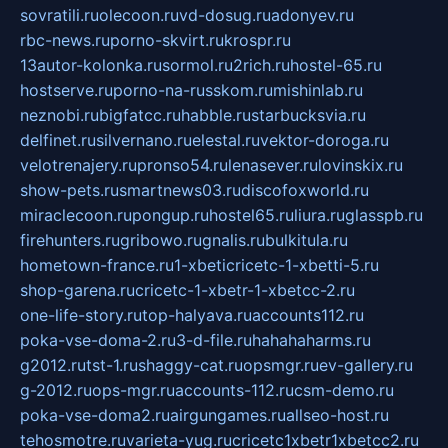
sovratili.ru
olecoon.ru
vd-dosug.ru
adonyev.ru
rbc-news.ru
porno-skvirt.ru
krospr.ru
13autor-kolonka.ru
sormol.ru
2rich.ru
hostel-65.ru
hostserve.ru
porno-na-russkom.ru
mishinlab.ru
neznobi.ru
bigfatcc.ru
habble.ru
starbucksvia.ru
delfinet.ru
silvernano.ru
elestal.ru
vektor-doroga.ru
velotrenajery.ru
pronso54.ru
lenasever.ru
lovinskix.ru
show-pets.ru
smartnews03.ru
discofoxworld.ru
miraclecoon.ru
pongup.ru
hostel65.ru
liura.ru
glasspb.ru
firehunters.ru
gribowo.ru
gnalis.ru
bulkitula.ru
hometown-france.ru
1-xbeticricetc-1-xbetti-5.ru
shop-garena.ru
cricetc-1-xbetr-1-xbetcc-2.ru
one-life-story.ru
top-halyava.ru
accounts112.ru
poka-vse-doma-2.ru
3-d-file.ru
hahahaharms.ru
g2012.ru
tst-1.ru
shaggy-cat.ru
opsmgr.ru
ev-gallery.ru
g-2012.ru
ops-mgr.ru
accounts-112.ru
csm-demo.ru
poka-vse-doma2.ru
airgungames.ru
allseo-host.ru
tehosmotre.ru
varieta-yug.ru
cricetc1xbetr1xbetcc2.ru