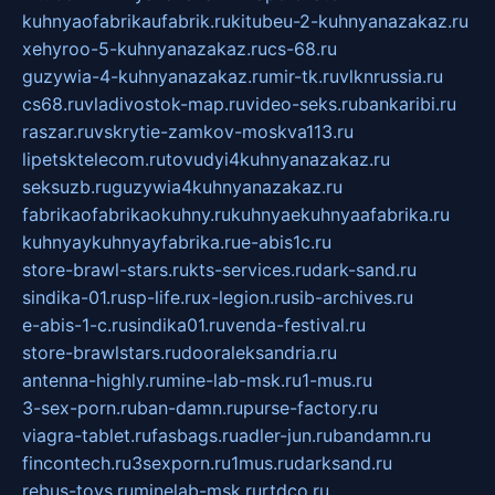
kuhnyaofabrikaufabrik.ru
kitubeu-2-kuhnyanazakaz.ru
xehyroo-5-kuhnyanazakaz.ru
cs-68.ru
guzywia-4-kuhnyanazakaz.ru
mir-tk.ru
vlknrussia.ru
cs68.ru
vladivostok-map.ru
video-seks.ru
bankaribi.ru
raszar.ru
vskrytie-zamkov-moskva113.ru
lipetsktelecom.ru
tovudyi4kuhnyanazakaz.ru
seksuzb.ru
guzywia4kuhnyanazakaz.ru
fabrikaofabrikaokuhny.ru
kuhnyaekuhnyaafabrika.ru
kuhnyaykuhnyayfabrika.ru
e-abis1c.ru
store-brawl-stars.ru
kts-services.ru
dark-sand.ru
sindika-01.ru
sp-life.ru
x-legion.ru
sib-archives.ru
e-abis-1-c.ru
sindika01.ru
venda-festival.ru
store-brawlstars.ru
dooraleksandria.ru
antenna-highly.ru
mine-lab-msk.ru
1-mus.ru
3-sex-porn.ru
ban-damn.ru
purse-factory.ru
viagra-tablet.ru
fasbags.ru
adler-jun.ru
bandamn.ru
fincontech.ru
3sexporn.ru
1mus.ru
darksand.ru
rebus-toys.ru
minelab-msk.ru
rtdco.ru