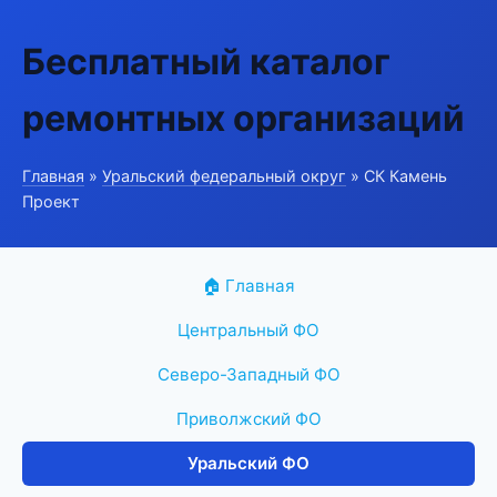
Бесплатный каталог
ремонтных организаций
Главная
»
Уральский федеральный округ
» СК Камень
Проект
🏠 Главная
Центральный ФО
Северо-Западный ФО
Приволжский ФО
Уральский ФО