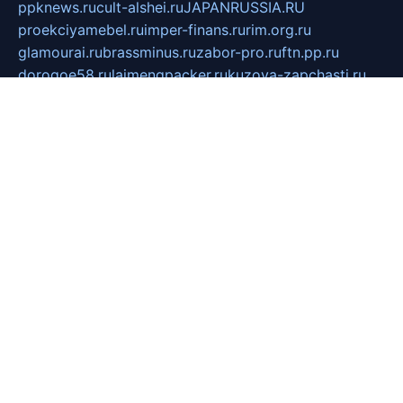
ppknews.ru
cult-alshei.ru
JAPANRUSSIA.RU
proekciyamebel.ru
imper-finans.ru
rim.org.ru
glamourai.ru
brassminus.ru
zabor-pro.ru
ftn.pp.ru
dorogoe58.ru
laimengpacker.ru
kuzova-zapchasti.ru
sageerp.ru
taxodrom.ru
dsrazvitie.ru
hardcity.net.ru
ratinghomegames.ru
topservice25.ru
gubernyan.ru
gtglasslined.ru
ii4.ru
tssport.spb.ru
andorra24.com
blackwallstreet.ru
oboimos.ru
optim-doors.com.ru
ikuch.ru
nycr.org.ru
npa21.ru
vremya-ch.spb.ru
desert000.ru
ivtorgi.ru
ifiori.ru
catalog-statei.ru
dcv.org.ru
spetsmaster174.ru
ipkameryhiseeu.ru
dum26.ru
ruspol.spb.ru
fr-opendp.ru
kam-solnyshko.ru
cheyenne-arapaho.ru
sevzapmetal.spb.ru
ted-lapidus.spb.ru
parasite-eliminator.ru
sigma-complete.ru
modernworld.ru
dama-moda.ru
eholot-group.ru
sk-nvkz.ru
DRONGOLD.RU
democratia2.ru
i-farmer.ru
mass-sport.org
jablonex.spb.ru
bookmess.ru
linkword.ru