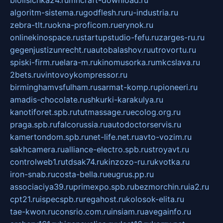
algoritm-sistema.ru
godflesh.ru
ru-industria.ru
zebra-tlt.ru
okna-proficom.ru
erynok.ru
onlinekinospace.ru
startupstudio-fefu.ru
zarges-ru.ru
gegenjustizunrecht.ru
autobalashov.ru
utrovortu.ru
spiski-firm.ru
elara-m.ru
kinomusorka.ru
mkcslava.ru
2bets.ru
vintovoykompressor.ru
birminghamvsfulham.ru
sarmat-komp.ru
pioneeri.ru
amadis-chocolate.ru
shkurki-karakulya.ru
kanotiforet.spb.ru
tutmassage.ru
ecolog.org.ru
praga.spb.ru
falcorussia.ru
autodoctorservis.ru
kamertondom.spb.ru
net-life.net.ru
avto-vozim.ru
sakhcamera.ru
alliance-electro.spb.ru
stroyavt.ru
controlweb1.ru
tdsak74.ru
kinzozo-ru.ru
kvotka.ru
iron-snab.ru
costa-bella.ru
eugrus.pp.ru
associaciya39.ru
primexpo.spb.ru
bezmorchin.ru
ia2.ru
cpt21.ru
ispecspb.ru
regahost.ru
kolosok-elita.ru
tae-kwon.ru
consrio.com.ru
insiam.ru
avegainfo.ru