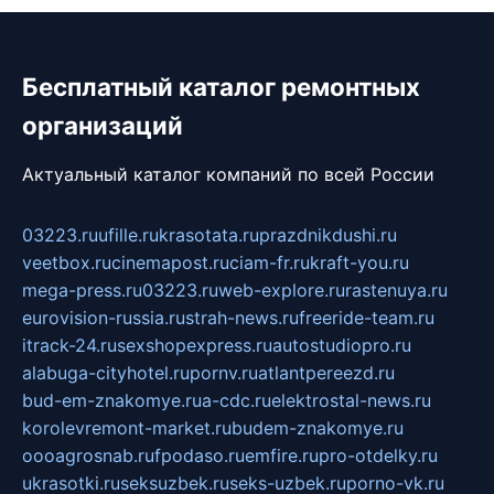
Бесплатный каталог ремонтных
организаций
Актуальный каталог компаний по всей России
03223.ru
ufille.ru
krasotata.ru
prazdnikdushi.ru
veetbox.ru
cinemapost.ru
ciam-fr.ru
kraft-you.ru
mega-press.ru
03223.ru
web-explore.ru
rastenuya.ru
eurovision-russia.ru
strah-news.ru
freeride-team.ru
itrack-24.ru
sexshopexpress.ru
autostudiopro.ru
alabuga-cityhotel.ru
pornv.ru
atlantpereezd.ru
bud-em-znakomye.ru
a-cdc.ru
elektrostal-news.ru
korolevremont-market.ru
budem-znakomye.ru
oooagrosnab.ru
fpodaso.ru
emfire.ru
pro-otdelky.ru
ukrasotki.ru
seksuzbek.ru
seks-uzbek.ru
porno-vk.ru