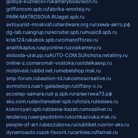
gildiya-kuznecov.ru
kameryboavision.ru
griffoncom.spb.ru
fabrika-emotsiy.ru
PARK-MATROSOVA.RU
agat.spb.ru
avtoyurist-moskva1.ru
hardware.org.ru
схема-авто.рф
dg-lab.ru
angrup.ru
recruiter.spb.ru
music8.spb.ru
krsk124.ru
kubok.spb.ru
romanofforex.ru
analitikaplus.ru
spyonline.ru
zosikamery.ru
sloboda-ural.pp.ru
AUTO-COM.SU
hohota.net
alimy.ru
online-z.com
aromat-vostoka.ru
otdelkaexp.ru
mobilvest.ru
bbd.net.ru
mebelshop.msk.ru
smp-forum.ru
bastion-td.ru
kosmoscreative.ru
avrmotors.ru
art-galadesign.ru
tiffany-c.ru
ecostep-samara.ru
d-p.spb.ru
галактика73.рф
sko.com.ru
davitamebel-spb.ru
fotsis.ru
tesiaes.ru
kokoroyari.spb.ru
blesna-kazan.ru
mossilver.ru
lenderoq.ru
sergeydobrin.ru
tochkazvuka.msk.ru
people-of-art.ru
bezzubova.ru
clubtibet.ru
orior-aks.ru
dynamoauto.ru
szk-favorit.ru
carlines.ru
flatnsk.ru