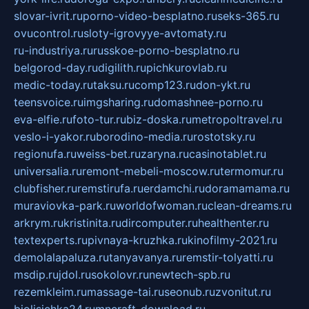
slovar-ivrit.ru
porno-video-besplatno.ru
seks-365.ru
ovucontrol.ru
sloty-igrovyye-avtomaty.ru
ru-industriya.ru
russkoe-porno-besplatno.ru
belgorod-day.ru
digilith.ru
pichkurovlab.ru
medic-today.ru
taksu.ru
comp123.ru
don-ykt.ru
teensvoice.ru
imgsharing.ru
domashnee-porno.ru
eva-elfie.ru
foto-tur.ru
biz-doska.ru
metropoltravel.ru
veslo-i-yakor.ru
borodino-media.ru
rostotsky.ru
regionufa.ru
weiss-bet.ru
zaryna.ru
casinotablet.ru
universalia.ru
remont-mebeli-moscow.ru
termomur.ru
clubfisher.ru
remstirufa.ru
erdamchi.ru
doramamama.ru
muraviovka-park.ru
worldofwoman.ru
clean-dreams.ru
arkrym.ru
kristinita.ru
dircomputer.ru
healthenter.ru
textexperts.ru
pivnaya-kruzhka.ru
kinofilmy-2021.ru
demolalapaluza.ru
tanyavanya.ru
remstir-tolyatti.ru
msdip.ru
jdol.ru
sokolovr.ru
newtech-spb.ru
rezemkleim.ru
massage-tai.ru
seonub.ru
zvonitut.ru
biolisichka24.ru
mncraft-download.ru