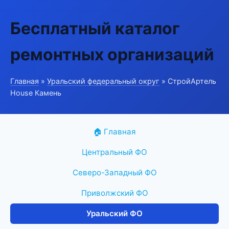
Бесплатный каталог
ремонтных организаций
Главная
»
Уральский федеральный округ
» СтройАртель
House Камень
🏠 Главная
Центральный ФО
Северо-Западный ФО
Приволжский ФО
Уральский ФО