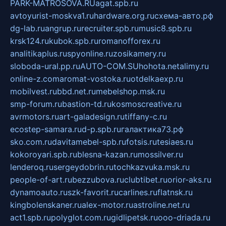
PARK-MATROSOVA.RU
agat.spb.ru
avtoyurist-moskva1.ru
hardware.org.ru
схема-авто.рф
dg-lab.ru
angrup.ru
recruiter.spb.ru
music8.spb.ru
krsk124.ru
kubok.spb.ru
romanofforex.ru
analitikaplus.ru
spyonline.ru
zosikamery.ru
sloboda-ural.pp.ru
AUTO-COM.SU
hohota.net
alimy.ru
online-z.com
aromat-vostoka.ru
otdelkaexp.ru
mobilvest.ru
bbd.net.ru
mebelshop.msk.ru
smp-forum.ru
bastion-td.ru
kosmoscreative.ru
avrmotors.ru
art-galadesign.ru
tiffany-c.ru
ecostep-samara.ru
d-p.spb.ru
галактика73.рф
sko.com.ru
davitamebel-spb.ru
fotsis.ru
tesiaes.ru
kokoroyari.spb.ru
blesna-kazan.ru
mossilver.ru
lenderoq.ru
sergeydobrin.ru
tochkazvuka.msk.ru
people-of-art.ru
bezzubova.ru
clubtibet.ru
orior-aks.ru
dynamoauto.ru
szk-favorit.ru
carlines.ru
flatnsk.ru
kingbolenskaner.ru
alex-motor.ru
astroline.net.ru
act1.spb.ru
polyglot.com.ru
gidlipetsk.ru
ooo-driada.ru