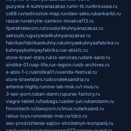
guzywia-4-kuhnyanazakaz.ru
mir-tk.ru
vlknrussia.ru
cs68.ru
vladivostok-map.ru
video-seks.ru
bankaribi.ru
raszar.ru
vskrytie-zamkov-moskva113.ru
lipetsktelecom.ru
tovudyi4kuhnyanazakaz.ru
seksuzb.ru
guzywia4kuhnyanazakaz.ru
fabrikaofabrikaokuhny.ru
kuhnyaekuhnyaafabrika.ru
kuhnyaykuhnyayfabrika.ru
e-abis1c.ru
store-brawl-stars.ru
kts-services.ru
dark-sand.ru
sindika-01.ru
sp-life.ru
x-legion.ru
sib-archives.ru
e-abis-1-c.ru
sindika01.ru
venda-festival.ru
store-brawlstars.ru
dooraleksandria.ru
antenna-highly.ru
mine-lab-msk.ru
1-mus.ru
3-sex-porn.ru
ban-damn.ru
purse-factory.ru
viagra-tablet.ru
fasbags.ru
adler-jun.ru
bandamn.ru
fincontech.ru
3sexporn.ru
1mus.ru
darksand.ru
rebus-toys.ru
minelab-msk.ru
rtdco.ru
seo-prodvizhenie-sajtov-stroitelnyh-kompanij.ru
card-voice.ru
rulonnyygazon177.ru
snow-guard.ru