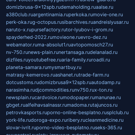
domizbrusa-9x12spb.ru
demaholding.ru
aalse.ru
a380club.ru
argentinamia.ru
perkoka.ru
movie-one.ru
perk-oka.ru
g-octopus.ru
sibarchives.ru
andreislyusar.ru
naruto-x.ru
pursefactory.ru
tor-lyubov-i-grom.ru
spayderhed-2022.ru
movieone.ru
evro-dez.ru
webamator.ru
ma-absolut1.ru
avtopomosch27.ru
nv-750.ru
news-plain.ru
nertansaga.ru
delanalad.ru
dizfiles.ru
youtubefree.ru
aria-family.ru
roadli.ru
planeta-samara.ru
mysmartbuy.ru
matrasy-kemerovo.ru
ashanet.ru
trade-farm.ru
dotcustoms.ru
domizbrusa9x12spb.ru
autodamp.ru
narasimha.ru
djcommodities.ru
nv750.ru
x-ton.ru
newsplain.ru
cardvoice.ru
modopaper.ru
manunae.ru
gbget.ru
alfeihavsalnassr.ru
madoma.ru
tajuncos.ru
petrovkasports.ru
porno-online-besplatno.ru
splclub.ru
york-life.ru
doroga-expo.ru
ribery.ru
cleanmedicine.ru
slovar-ivrit.ru
porno-video-besplatno.ru
seks-365.ru
ovucontrol.ru
sloty-igrovyye-avtomaty.ru