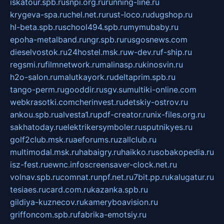
iskatour.spb.ru
snpi.org.ru
running-line.ru
krygeva-spa.ru
chel.net.ru
rust-loco.ru
dugshop.ru
hl-beta.spb.ru
school494.spb.ru
mymubaby.ru
epoha-metalband.ru
ngr.spb.ru
rusgosnews.com
dieselvostok.ru
24hostel.msk.ru
w-dev.ru
f-ship.ru
regsmi.ru
filmnetwork.ru
malinasp.ru
kinosvin.ru
h2o-salon.ru
malutkayork.ru
deltaprim.spb.ru
tango-perm.ru
gooddir.ru
sgv.su
multiki-online.com
webkrasotki.com
cherinvest.ru
detskiy-ostrov.ru
ankou.spb.ru
alvesta1.ru
pdf-creator.ru
nix-files.org.ru
sakhatoday.ru
elektrikersymboler.ru
sputnikyes.ru
golf2club.msk.ru
aeforums.ru
zallclub.ru
multimodal.msk.ru
habaigry.ru
haikko.ru
sobakopedia.ru
isz-fest.ru
ewnc.info
screensaver-clock.net.ru
volnav.spb.ru
comnat.ru
npf.net.ru
7bit.pp.ru
kalugatur.ru
tesiaes.ru
card.com.ru
kazanka.spb.ru
gildiya-kuznecov.ru
kameryboavision.ru
griffoncom.spb.ru
fabrika-emotsiy.ru