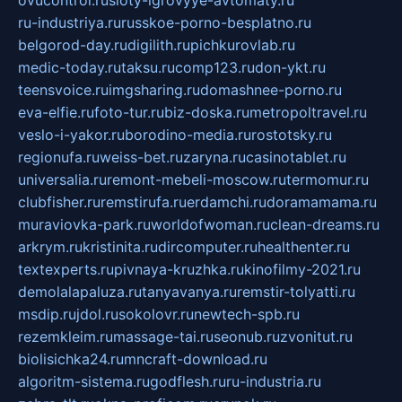
ru-industriya.ru
russkoe-porno-besplatno.ru
belgorod-day.ru
digilith.ru
pichkurovlab.ru
medic-today.ru
taksu.ru
comp123.ru
don-ykt.ru
teensvoice.ru
imgsharing.ru
domashnee-porno.ru
eva-elfie.ru
foto-tur.ru
biz-doska.ru
metropoltravel.ru
veslo-i-yakor.ru
borodino-media.ru
rostotsky.ru
regionufa.ru
weiss-bet.ru
zaryna.ru
casinotablet.ru
universalia.ru
remont-mebeli-moscow.ru
termomur.ru
clubfisher.ru
remstirufa.ru
erdamchi.ru
doramamama.ru
muraviovka-park.ru
worldofwoman.ru
clean-dreams.ru
arkrym.ru
kristinita.ru
dircomputer.ru
healthenter.ru
textexperts.ru
pivnaya-kruzhka.ru
kinofilmy-2021.ru
demolalapaluza.ru
tanyavanya.ru
remstir-tolyatti.ru
msdip.ru
jdol.ru
sokolovr.ru
newtech-spb.ru
rezemkleim.ru
massage-tai.ru
seonub.ru
zvonitut.ru
biolisichka24.ru
mncraft-download.ru
algoritm-sistema.ru
godflesh.ru
ru-industria.ru