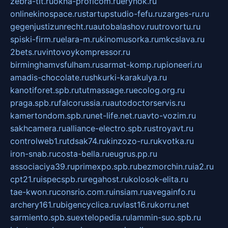
zebra-tlt.ru
okna-proficom.ru
erynok.ru
onlinekinospace.ru
startupstudio-fefu.ru
zarges-ru.ru
gegenjustizunrecht.ru
autobalashov.ru
utrovortu.ru
spiski-firm.ru
elara-m.ru
kinomusorka.ru
mkcslava.ru
2bets.ru
vintovoykompressor.ru
birminghamvsfulham.ru
sarmat-komp.ru
pioneeri.ru
amadis-chocolate.ru
shkurki-karakulya.ru
kanotiforet.spb.ru
tutmassage.ru
ecolog.org.ru
praga.spb.ru
falcorussia.ru
autodoctorservis.ru
kamertondom.spb.ru
net-life.net.ru
avto-vozim.ru
sakhcamera.ru
alliance-electro.spb.ru
stroyavt.ru
controlweb1.ru
tdsak74.ru
kinzozo-ru.ru
kvotka.ru
iron-snab.ru
costa-bella.ru
eugrus.pp.ru
associaciya39.ru
primexpo.spb.ru
bezmorchin.ru
ia2.ru
cpt21.ru
ispecspb.ru
regahost.ru
kolosok-elita.ru
tae-kwon.ru
consrio.com.ru
insiam.ru
avegainfo.ru
archery161.ru
bigencyclica.ru
vlast16.ru
korru.net
sarmiento.spb.su
extelopedia.ru
lammin-suo.spb.ru