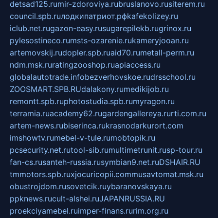
detsad125.ru
mir-zdoroviya.ru
bruslanovo.ru
siterem.ru
council.spb.ru
лодкипатриот.рф
kafekolizey.ru
iclub.net.ru
gazon-easy.ru
sugarepilekb.ru
grinox.ru
pylesostineco.ru
msts-ozarenie.ru
kameryjooan.ru
artemovskij.ru
dopler.spb.ru
aid70.ru
metall-perm.ru
ndm.msk.ru
ratingzooshop.ru
apiaccess.ru
globalautotrade.info
bezverhovskoe.ru
drsschool.ru
ZOOSMART.SPB.RU
dalakony.ru
medikijob.ru
remontt.spb.ru
photostudia.spb.ru
myragon.ru
terramia.ru
academy62.ru
gardengallereya.ru
rti.com.ru
artem-news.ru
biserinca.ru
krasnodarkurort.com
imshowtv.ru
mebel-v-tule.ru
mobtopik.ru
pcsecurity.net.ru
tool-sib.ru
multimetrunit.ru
sp-tour.ru
fan-cs.ru
santeh-russia.ru
symbian9.net.ru
DSHAIR.RU
tmmotors.spb.ru
xjocuricopii.com
musavtomat.msk.ru
obustrojdom.ru
sovetcik.ru
ybaranovskaya.ru
ppknews.ru
cult-alshei.ru
JAPANRUSSIA.RU
proekciyamebel.ru
imper-finans.ru
rim.org.ru