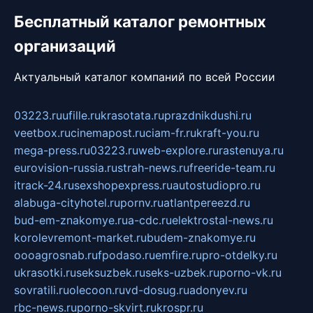
Бесплатный каталог ремонтных
организаций
Актуальный каталог компаний по всей России
03223.ru
ufille.ru
krasotata.ru
prazdnikdushi.ru
veetbox.ru
cinemapost.ru
ciam-fr.ru
kraft-you.ru
mega-press.ru
03223.ru
web-explore.ru
rastenuya.ru
eurovision-russia.ru
strah-news.ru
freeride-team.ru
itrack-24.ru
sexshopexpress.ru
autostudiopro.ru
alabuga-cityhotel.ru
pornv.ru
atlantpereezd.ru
bud-em-znakomye.ru
a-cdc.ru
elektrostal-news.ru
korolevremont-market.ru
budem-znakomye.ru
oooagrosnab.ru
fpodaso.ru
emfire.ru
pro-otdelky.ru
ukrasotki.ru
seksuzbek.ru
seks-uzbek.ru
porno-vk.ru
sovratili.ru
olecoon.ru
vd-dosug.ru
adonyev.ru
rbc-news.ru
porno-skvirt.ru
krospr.ru