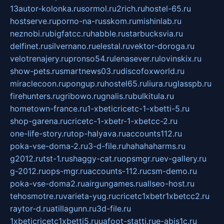
13autor-kolonka.ru
sormol.ru
2rich.ru
hostel-65.ru
hostserve.ru
porno-na-russkom.ru
mishinlab.ru
neznobi.ru
bigfatcc.ru
habble.ru
starbucksvia.ru
delfinet.ru
silvernano.ru
elestal.ru
vektor-doroga.ru
velotrenajery.ru
pronso54.ru
lenasever.ru
lovinskix.ru
show-pets.ru
smartnews03.ru
discofoxworld.ru
miraclecoon.ru
pongup.ru
hostel65.ru
liura.ru
glasspb.ru
firehunters.ru
gribowo.ru
gnalis.ru
bulkitula.ru
hometown-france.ru
1-xbeticricetc-1-xbetti-5.ru
shop-garena.ru
cricetc-1-xbetr-1-xbetcc-2.ru
one-life-story.ru
top-halyava.ru
accounts112.ru
poka-vse-doma-2.ru
3-d-file.ru
hahahaharms.ru
g2012.ru
tst-1.ru
shaggy-cat.ru
opsmgr.ru
ev-gallery.ru
g-2012.ru
ops-mgr.ru
accounts-112.ru
csm-demo.ru
poka-vse-doma2.ru
airgungames.ru
allseo-host.ru
tehosmotre.ru
varieta-yug.ru
cricetc1xbetr1xbetcc2.ru
raytor-d.ru
atillagunn.ru
3d-file.ru
1xbeticricetc1xbetti5.ru
uafoot-statti.ru
e-abis1c.ru