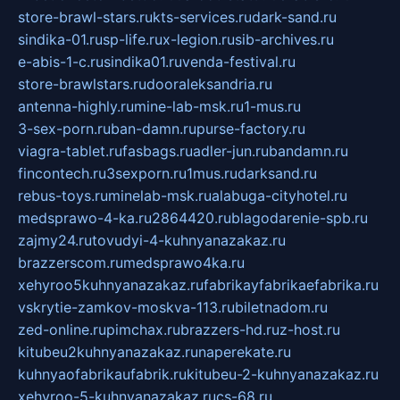
store-brawl-stars.ru
kts-services.ru
dark-sand.ru
sindika-01.ru
sp-life.ru
x-legion.ru
sib-archives.ru
e-abis-1-c.ru
sindika01.ru
venda-festival.ru
store-brawlstars.ru
dooraleksandria.ru
antenna-highly.ru
mine-lab-msk.ru
1-mus.ru
3-sex-porn.ru
ban-damn.ru
purse-factory.ru
viagra-tablet.ru
fasbags.ru
adler-jun.ru
bandamn.ru
fincontech.ru
3sexporn.ru
1mus.ru
darksand.ru
rebus-toys.ru
minelab-msk.ru
alabuga-cityhotel.ru
medsprawo-4-ka.ru
2864420.ru
blagodarenie-spb.ru
zajmy24.ru
tovudyi-4-kuhnyanazakaz.ru
brazzerscom.ru
medsprawo4ka.ru
xehyroo5kuhnyanazakaz.ru
fabrikayfabrikaefabrika.ru
vskrytie-zamkov-moskva-113.ru
biletnadom.ru
zed-online.ru
pimchax.ru
brazzers-hd.ru
z-host.ru
kitubeu2kuhnyanazakaz.ru
naperekate.ru
kuhnyaofabrikaufabrik.ru
kitubeu-2-kuhnyanazakaz.ru
xehyroo-5-kuhnyanazakaz.ru
cs-68.ru