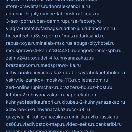
store-brawlstars.ru
dooraleksandria.ru
antenna-highly.ru
mine-lab-msk.ru
1-mus.ru
3-sex-porn.ru
ban-damn.ru
purse-factory.ru
viagra-tablet.ru
fasbags.ru
adler-jun.ru
bandamn.ru
fincontech.ru
3sexporn.ru
1mus.ru
darksand.ru
rebus-toys.ru
minelab-msk.ru
alabuga-cityhotel.ru
medsprawo-4-ka.ru
2864420.ru
blagodarenie-spb.ru
zajmy24.ru
tovudyi-4-kuhnyanazakaz.ru
brazzerscom.ru
medsprawo4ka.ru
xehyroo5kuhnyanazakaz.ru
fabrikayfabrikaefabrika.ru
vskrytie-zamkov-moskva-113.ru
biletnadom.ru
zed-online.ru
pimchax.ru
brazzers-hd.ru
z-host.ru
kitubeu2kuhnyanazakaz.ru
naperekate.ru
kuhnyaofabrikaufabrik.ru
kitubeu-2-kuhnyanazakaz.ru
xehyroo-5-kuhnyanazakaz.ru
cs-68.ru
guzywia-4-kuhnyanazakaz.ru
mir-tk.ru
vlknrussia.ru
cs68.ru
vladivostok-map.ru
video-seks.ru
bankaribi.ru
raszar.ru
vskrytie-zamkov-moskva113.ru