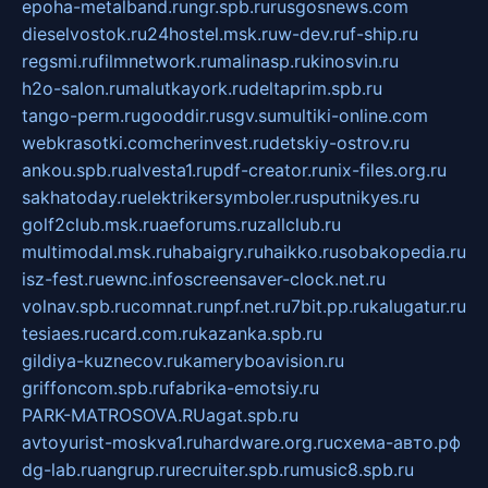
epoha-metalband.ru
ngr.spb.ru
rusgosnews.com
dieselvostok.ru
24hostel.msk.ru
w-dev.ru
f-ship.ru
regsmi.ru
filmnetwork.ru
malinasp.ru
kinosvin.ru
h2o-salon.ru
malutkayork.ru
deltaprim.spb.ru
tango-perm.ru
gooddir.ru
sgv.su
multiki-online.com
webkrasotki.com
cherinvest.ru
detskiy-ostrov.ru
ankou.spb.ru
alvesta1.ru
pdf-creator.ru
nix-files.org.ru
sakhatoday.ru
elektrikersymboler.ru
sputnikyes.ru
golf2club.msk.ru
aeforums.ru
zallclub.ru
multimodal.msk.ru
habaigry.ru
haikko.ru
sobakopedia.ru
isz-fest.ru
ewnc.info
screensaver-clock.net.ru
volnav.spb.ru
comnat.ru
npf.net.ru
7bit.pp.ru
kalugatur.ru
tesiaes.ru
card.com.ru
kazanka.spb.ru
gildiya-kuznecov.ru
kameryboavision.ru
griffoncom.spb.ru
fabrika-emotsiy.ru
PARK-MATROSOVA.RU
agat.spb.ru
avtoyurist-moskva1.ru
hardware.org.ru
схема-авто.рф
dg-lab.ru
angrup.ru
recruiter.spb.ru
music8.spb.ru