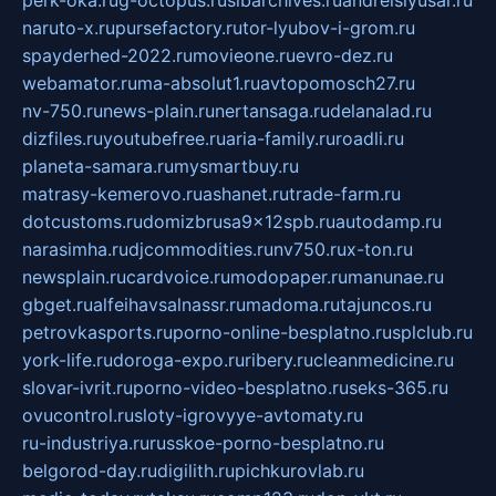
perk-oka.ru
g-octopus.ru
sibarchives.ru
andreislyusar.ru
naruto-x.ru
pursefactory.ru
tor-lyubov-i-grom.ru
spayderhed-2022.ru
movieone.ru
evro-dez.ru
webamator.ru
ma-absolut1.ru
avtopomosch27.ru
nv-750.ru
news-plain.ru
nertansaga.ru
delanalad.ru
dizfiles.ru
youtubefree.ru
aria-family.ru
roadli.ru
planeta-samara.ru
mysmartbuy.ru
matrasy-kemerovo.ru
ashanet.ru
trade-farm.ru
dotcustoms.ru
domizbrusa9x12spb.ru
autodamp.ru
narasimha.ru
djcommodities.ru
nv750.ru
x-ton.ru
newsplain.ru
cardvoice.ru
modopaper.ru
manunae.ru
gbget.ru
alfeihavsalnassr.ru
madoma.ru
tajuncos.ru
petrovkasports.ru
porno-online-besplatno.ru
splclub.ru
york-life.ru
doroga-expo.ru
ribery.ru
cleanmedicine.ru
slovar-ivrit.ru
porno-video-besplatno.ru
seks-365.ru
ovucontrol.ru
sloty-igrovyye-avtomaty.ru
ru-industriya.ru
russkoe-porno-besplatno.ru
belgorod-day.ru
digilith.ru
pichkurovlab.ru