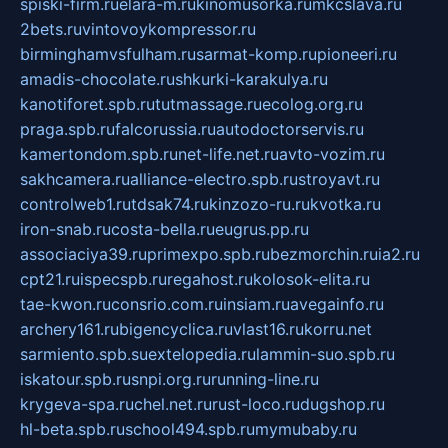
spiski-firm.ru
elara-m.ru
kinomusorka.ru
mkcslava.ru
2bets.ru
vintovoykompressor.ru
birminghamvsfulham.ru
sarmat-komp.ru
pioneeri.ru
amadis-chocolate.ru
shkurki-karakulya.ru
kanotiforet.spb.ru
tutmassage.ru
ecolog.org.ru
praga.spb.ru
falcorussia.ru
autodoctorservis.ru
kamertondom.spb.ru
net-life.net.ru
avto-vozim.ru
sakhcamera.ru
alliance-electro.spb.ru
stroyavt.ru
controlweb1.ru
tdsak74.ru
kinzozo-ru.ru
kvotka.ru
iron-snab.ru
costa-bella.ru
eugrus.pp.ru
associaciya39.ru
primexpo.spb.ru
bezmorchin.ru
ia2.ru
cpt21.ru
ispecspb.ru
regahost.ru
kolosok-elita.ru
tae-kwon.ru
consrio.com.ru
insiam.ru
avegainfo.ru
archery161.ru
bigencyclica.ru
vlast16.ru
korru.net
sarmiento.spb.su
extelopedia.ru
lammin-suo.spb.ru
iskatour.spb.ru
snpi.org.ru
running-line.ru
krygeva-spa.ru
chel.net.ru
rust-loco.ru
dugshop.ru
hl-beta.spb.ru
school494.spb.ru
mymubaby.ru