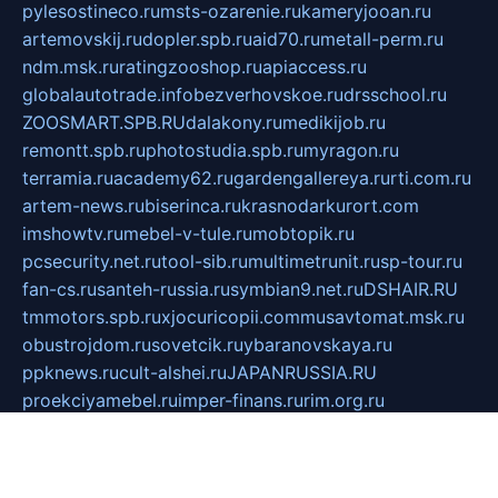
pylesostineco.ru
msts-ozarenie.ru
kameryjooan.ru
artemovskij.ru
dopler.spb.ru
aid70.ru
metall-perm.ru
ndm.msk.ru
ratingzooshop.ru
apiaccess.ru
globalautotrade.info
bezverhovskoe.ru
drsschool.ru
ZOOSMART.SPB.RU
dalakony.ru
medikijob.ru
remontt.spb.ru
photostudia.spb.ru
myragon.ru
terramia.ru
academy62.ru
gardengallereya.ru
rti.com.ru
artem-news.ru
biserinca.ru
krasnodarkurort.com
imshowtv.ru
mebel-v-tule.ru
mobtopik.ru
pcsecurity.net.ru
tool-sib.ru
multimetrunit.ru
sp-tour.ru
fan-cs.ru
santeh-russia.ru
symbian9.net.ru
DSHAIR.RU
tmmotors.spb.ru
xjocuricopii.com
musavtomat.msk.ru
obustrojdom.ru
sovetcik.ru
ybaranovskaya.ru
ppknews.ru
cult-alshei.ru
JAPANRUSSIA.RU
proekciyamebel.ru
imper-finans.ru
rim.org.ru
glamourai.ru
brassminus.ru
zabor-pro.ru
ftn.pp.ru
dorogoe58.ru
laimengpacker.ru
kuzova-zapchasti.ru
sageerp.ru
taxodrom.ru
dsrazvitie.ru
hardcity.net.ru