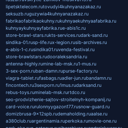
lipetsktelecom.ru
tovudyi4kuhnyanazakaz.ru
seksuzb.ru
guzywia4kuhnyanazakaz.ru
fabrikaofabrikaokuhny.ru
kuhnyaekuhnyaafabrika.ru
kuhnyaykuhnyayfabrika.ru
e-abis1c.ru
store-brawl-stars.ru
kts-services.ru
dark-sand.ru
sindika-01.ru
sp-life.ru
x-legion.ru
sib-archives.ru
e-abis-1-c.ru
sindika01.ru
venda-festival.ru
store-brawlstars.ru
dooraleksandria.ru
antenna-highly.ru
mine-lab-msk.ru
1-mus.ru
3-sex-porn.ru
ban-damn.ru
purse-factory.ru
viagra-tablet.ru
fasbags.ru
adler-jun.ru
bandamn.ru
fincontech.ru
3sexporn.ru
1mus.ru
darksand.ru
rebus-toys.ru
minelab-msk.ru
rtdco.ru
seo-prodvizhenie-sajtov-stroitelnyh-kompanij.ru
card-voice.ru
rulonnyygazon177.ru
snow-guard.ru
domizbrusa-9x12spb.ru
demaholding.ru
aalse.ru
a380club.ru
argentinamia.ru
perkoka.ru
movie-one.ru