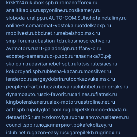
krsk124.ru
kubok.spb.ru
romanofforex.ru
analitikaplus.ru
spyonline.ru
zosikamery.ru
sloboda-ural.pp.ru
AUTO-COM.SU
hohota.net
alimy.ru
online-z.com
aromat-vostoka.ru
otdelkaexp.ru
mobilvest.ru
bbd.net.ru
mebelshop.msk.ru
smp-forum.ru
bastion-td.ru
kosmoscreative.ru
avrmotors.ru
art-galadesign.ru
tiffany-c.ru
ecostep-samara.ru
d-p.spb.ru
галактика73.рф
sko.com.ru
davitamebel-spb.ru
fotsis.ru
tesiaes.ru
kokoroyari.spb.ru
blesna-kazan.ru
mossilver.ru
lenderoq.ru
sergeydobrin.ru
tochkazvuka.msk.ru
people-of-art.ru
bezzubova.ru
clubtibet.ru
orior-aks.ru
dynamoauto.ru
szk-favorit.ru
carlines.ru
flatnsk.ru
kingbolenskaner.ru
alex-motor.ru
astroline.net.ru
act1.spb.ru
polyglot.com.ru
gidlipetsk.ru
ooo-driada.ru
detsad125.ru
mir-zdoroviya.ru
bruslanovo.ru
siterem.ru
council.spb.ru
лодкипатриот.рф
kafekolizey.ru
iclub.net.ru
gazon-easy.ru
sugarepilekb.ru
grinox.ru