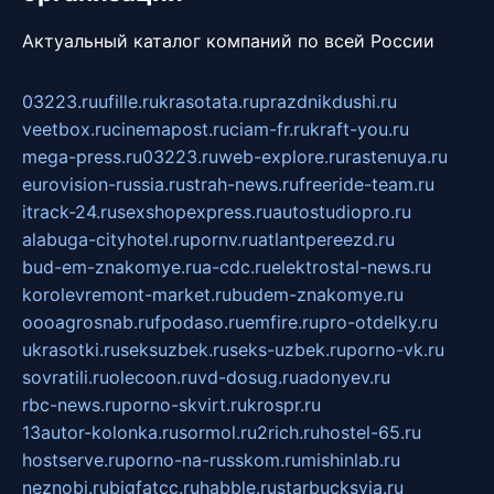
Актуальный каталог компаний по всей России
03223.ru
ufille.ru
krasotata.ru
prazdnikdushi.ru
veetbox.ru
cinemapost.ru
ciam-fr.ru
kraft-you.ru
mega-press.ru
03223.ru
web-explore.ru
rastenuya.ru
eurovision-russia.ru
strah-news.ru
freeride-team.ru
itrack-24.ru
sexshopexpress.ru
autostudiopro.ru
alabuga-cityhotel.ru
pornv.ru
atlantpereezd.ru
bud-em-znakomye.ru
a-cdc.ru
elektrostal-news.ru
korolevremont-market.ru
budem-znakomye.ru
oooagrosnab.ru
fpodaso.ru
emfire.ru
pro-otdelky.ru
ukrasotki.ru
seksuzbek.ru
seks-uzbek.ru
porno-vk.ru
sovratili.ru
olecoon.ru
vd-dosug.ru
adonyev.ru
rbc-news.ru
porno-skvirt.ru
krospr.ru
13autor-kolonka.ru
sormol.ru
2rich.ru
hostel-65.ru
hostserve.ru
porno-na-russkom.ru
mishinlab.ru
neznobi.ru
bigfatcc.ru
habble.ru
starbucksvia.ru