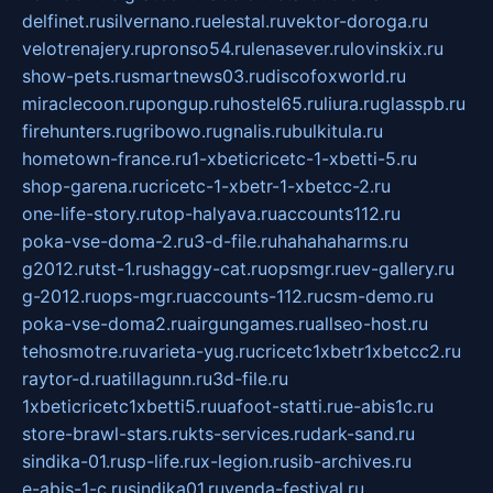
delfinet.ru
silvernano.ru
elestal.ru
vektor-doroga.ru
velotrenajery.ru
pronso54.ru
lenasever.ru
lovinskix.ru
show-pets.ru
smartnews03.ru
discofoxworld.ru
miraclecoon.ru
pongup.ru
hostel65.ru
liura.ru
glasspb.ru
firehunters.ru
gribowo.ru
gnalis.ru
bulkitula.ru
hometown-france.ru
1-xbeticricetc-1-xbetti-5.ru
shop-garena.ru
cricetc-1-xbetr-1-xbetcc-2.ru
one-life-story.ru
top-halyava.ru
accounts112.ru
poka-vse-doma-2.ru
3-d-file.ru
hahahaharms.ru
g2012.ru
tst-1.ru
shaggy-cat.ru
opsmgr.ru
ev-gallery.ru
g-2012.ru
ops-mgr.ru
accounts-112.ru
csm-demo.ru
poka-vse-doma2.ru
airgungames.ru
allseo-host.ru
tehosmotre.ru
varieta-yug.ru
cricetc1xbetr1xbetcc2.ru
raytor-d.ru
atillagunn.ru
3d-file.ru
1xbeticricetc1xbetti5.ru
uafoot-statti.ru
e-abis1c.ru
store-brawl-stars.ru
kts-services.ru
dark-sand.ru
sindika-01.ru
sp-life.ru
x-legion.ru
sib-archives.ru
e-abis-1-c.ru
sindika01.ru
venda-festival.ru