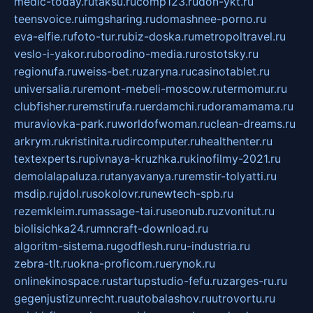
medic-today.ru
taksu.ru
comp123.ru
don-ykt.ru
teensvoice.ru
imgsharing.ru
domashnee-porno.ru
eva-elfie.ru
foto-tur.ru
biz-doska.ru
metropoltravel.ru
veslo-i-yakor.ru
borodino-media.ru
rostotsky.ru
regionufa.ru
weiss-bet.ru
zaryna.ru
casinotablet.ru
universalia.ru
remont-mebeli-moscow.ru
termomur.ru
clubfisher.ru
remstirufa.ru
erdamchi.ru
doramamama.ru
muraviovka-park.ru
worldofwoman.ru
clean-dreams.ru
arkrym.ru
kristinita.ru
dircomputer.ru
healthenter.ru
textexperts.ru
pivnaya-kruzhka.ru
kinofilmy-2021.ru
demolalapaluza.ru
tanyavanya.ru
remstir-tolyatti.ru
msdip.ru
jdol.ru
sokolovr.ru
newtech-spb.ru
rezemkleim.ru
massage-tai.ru
seonub.ru
zvonitut.ru
biolisichka24.ru
mncraft-download.ru
algoritm-sistema.ru
godflesh.ru
ru-industria.ru
zebra-tlt.ru
okna-proficom.ru
erynok.ru
onlinekinospace.ru
startupstudio-fefu.ru
zarges-ru.ru
gegenjustizunrecht.ru
autobalashov.ru
utrovortu.ru