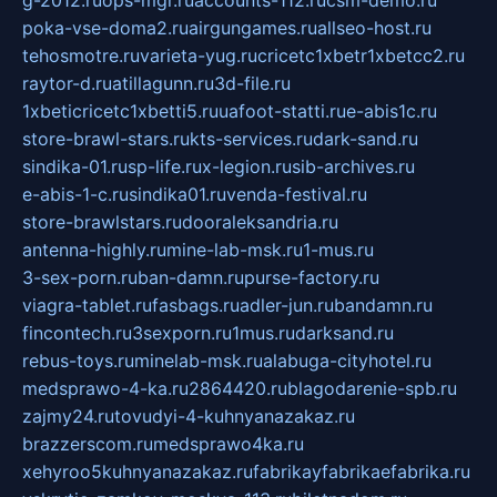
g-2012.ru
ops-mgr.ru
accounts-112.ru
csm-demo.ru
poka-vse-doma2.ru
airgungames.ru
allseo-host.ru
tehosmotre.ru
varieta-yug.ru
cricetc1xbetr1xbetcc2.ru
raytor-d.ru
atillagunn.ru
3d-file.ru
1xbeticricetc1xbetti5.ru
uafoot-statti.ru
e-abis1c.ru
store-brawl-stars.ru
kts-services.ru
dark-sand.ru
sindika-01.ru
sp-life.ru
x-legion.ru
sib-archives.ru
e-abis-1-c.ru
sindika01.ru
venda-festival.ru
store-brawlstars.ru
dooraleksandria.ru
antenna-highly.ru
mine-lab-msk.ru
1-mus.ru
3-sex-porn.ru
ban-damn.ru
purse-factory.ru
viagra-tablet.ru
fasbags.ru
adler-jun.ru
bandamn.ru
fincontech.ru
3sexporn.ru
1mus.ru
darksand.ru
rebus-toys.ru
minelab-msk.ru
alabuga-cityhotel.ru
medsprawo-4-ka.ru
2864420.ru
blagodarenie-spb.ru
zajmy24.ru
tovudyi-4-kuhnyanazakaz.ru
brazzerscom.ru
medsprawo4ka.ru
xehyroo5kuhnyanazakaz.ru
fabrikayfabrikaefabrika.ru