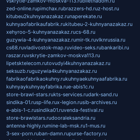
vskrytie-zamkov-moskva-113.ru
biletnadom.ru
zed-online.ru
pimchax.ru
brazzers-hd.ru
z-host.ru
kitubeu2kuhnyanazakaz.ru
naperekate.ru
kuhnyaofabrikaufabrik.ru
kitubeu-2-kuhnyanazakaz.ru
xehyroo-5-kuhnyanazakaz.ru
cs-68.ru
guzywia-4-kuhnyanazakaz.ru
mir-tk.ru
vlknrussia.ru
cs68.ru
vladivostok-map.ru
video-seks.ru
bankaribi.ru
raszar.ru
vskrytie-zamkov-moskva113.ru
lipetsktelecom.ru
tovudyi4kuhnyanazakaz.ru
seksuzb.ru
guzywia4kuhnyanazakaz.ru
fabrikaofabrikaokuhny.ru
kuhnyaekuhnyaafabrika.ru
kuhnyaykuhnyayfabrika.ru
e-abis1c.ru
store-brawl-stars.ru
kts-services.ru
dark-sand.ru
sindika-01.ru
sp-life.ru
x-legion.ru
sib-archives.ru
e-abis-1-c.ru
sindika01.ru
venda-festival.ru
store-brawlstars.ru
dooraleksandria.ru
antenna-highly.ru
mine-lab-msk.ru
1-mus.ru
3-sex-porn.ru
ban-damn.ru
purse-factory.ru