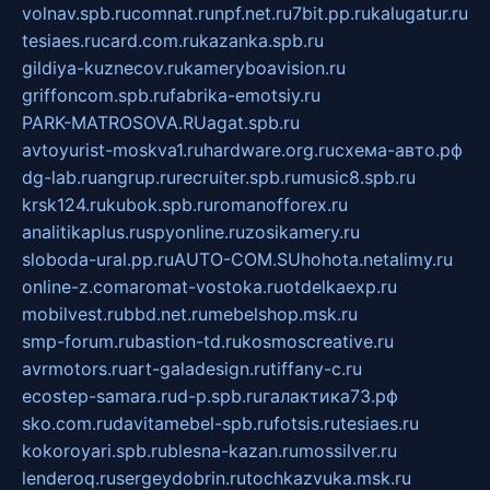
volnav.spb.ru
comnat.ru
npf.net.ru
7bit.pp.ru
kalugatur.ru
tesiaes.ru
card.com.ru
kazanka.spb.ru
gildiya-kuznecov.ru
kameryboavision.ru
griffoncom.spb.ru
fabrika-emotsiy.ru
PARK-MATROSOVA.RU
agat.spb.ru
avtoyurist-moskva1.ru
hardware.org.ru
схема-авто.рф
dg-lab.ru
angrup.ru
recruiter.spb.ru
music8.spb.ru
krsk124.ru
kubok.spb.ru
romanofforex.ru
analitikaplus.ru
spyonline.ru
zosikamery.ru
sloboda-ural.pp.ru
AUTO-COM.SU
hohota.net
alimy.ru
online-z.com
aromat-vostoka.ru
otdelkaexp.ru
mobilvest.ru
bbd.net.ru
mebelshop.msk.ru
smp-forum.ru
bastion-td.ru
kosmoscreative.ru
avrmotors.ru
art-galadesign.ru
tiffany-c.ru
ecostep-samara.ru
d-p.spb.ru
галактика73.рф
sko.com.ru
davitamebel-spb.ru
fotsis.ru
tesiaes.ru
kokoroyari.spb.ru
blesna-kazan.ru
mossilver.ru
lenderoq.ru
sergeydobrin.ru
tochkazvuka.msk.ru