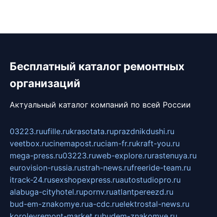
Бесплатный каталог ремонтных
организаций
Актуальный каталог компаний по всей России
03223.ru
ufille.ru
krasotata.ru
prazdnikdushi.ru
veetbox.ru
cinemapost.ru
ciam-fr.ru
kraft-you.ru
mega-press.ru
03223.ru
web-explore.ru
rastenuya.ru
eurovision-russia.ru
strah-news.ru
freeride-team.ru
itrack-24.ru
sexshopexpress.ru
autostudiopro.ru
alabuga-cityhotel.ru
pornv.ru
atlantpereezd.ru
bud-em-znakomye.ru
a-cdc.ru
elektrostal-news.ru
korolevremont-market.ru
budem-znakomye.ru