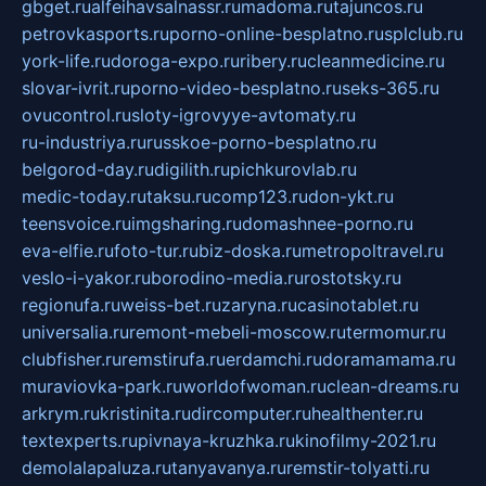
gbget.ru
alfeihavsalnassr.ru
madoma.ru
tajuncos.ru
petrovkasports.ru
porno-online-besplatno.ru
splclub.ru
york-life.ru
doroga-expo.ru
ribery.ru
cleanmedicine.ru
slovar-ivrit.ru
porno-video-besplatno.ru
seks-365.ru
ovucontrol.ru
sloty-igrovyye-avtomaty.ru
ru-industriya.ru
russkoe-porno-besplatno.ru
belgorod-day.ru
digilith.ru
pichkurovlab.ru
medic-today.ru
taksu.ru
comp123.ru
don-ykt.ru
teensvoice.ru
imgsharing.ru
domashnee-porno.ru
eva-elfie.ru
foto-tur.ru
biz-doska.ru
metropoltravel.ru
veslo-i-yakor.ru
borodino-media.ru
rostotsky.ru
regionufa.ru
weiss-bet.ru
zaryna.ru
casinotablet.ru
universalia.ru
remont-mebeli-moscow.ru
termomur.ru
clubfisher.ru
remstirufa.ru
erdamchi.ru
doramamama.ru
muraviovka-park.ru
worldofwoman.ru
clean-dreams.ru
arkrym.ru
kristinita.ru
dircomputer.ru
healthenter.ru
textexperts.ru
pivnaya-kruzhka.ru
kinofilmy-2021.ru
demolalapaluza.ru
tanyavanya.ru
remstir-tolyatti.ru