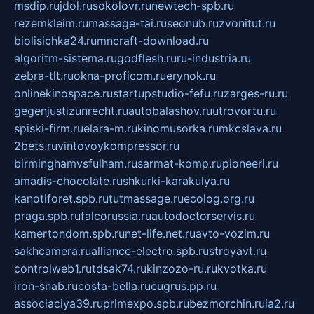
msdip.ru
jdol.ru
sokolovr.ru
newtech-spb.ru
rezemkleim.ru
massage-tai.ru
seonub.ru
zvonitut.ru
biolisichka24.ru
mncraft-download.ru
algoritm-sistema.ru
godflesh.ru
ru-industria.ru
zebra-tlt.ru
okna-proficom.ru
erynok.ru
onlinekinospace.ru
startupstudio-fefu.ru
zarges-ru.ru
gegenjustizunrecht.ru
autobalashov.ru
utrovortu.ru
spiski-firm.ru
elara-m.ru
kinomusorka.ru
mkcslava.ru
2bets.ru
vintovoykompressor.ru
birminghamvsfulham.ru
sarmat-komp.ru
pioneeri.ru
amadis-chocolate.ru
shkurki-karakulya.ru
kanotiforet.spb.ru
tutmassage.ru
ecolog.org.ru
praga.spb.ru
falcorussia.ru
autodoctorservis.ru
kamertondom.spb.ru
net-life.net.ru
avto-vozim.ru
sakhcamera.ru
alliance-electro.spb.ru
stroyavt.ru
controlweb1.ru
tdsak74.ru
kinzozo-ru.ru
kvotka.ru
iron-snab.ru
costa-bella.ru
eugrus.pp.ru
associaciya39.ru
primexpo.spb.ru
bezmorchin.ru
ia2.ru