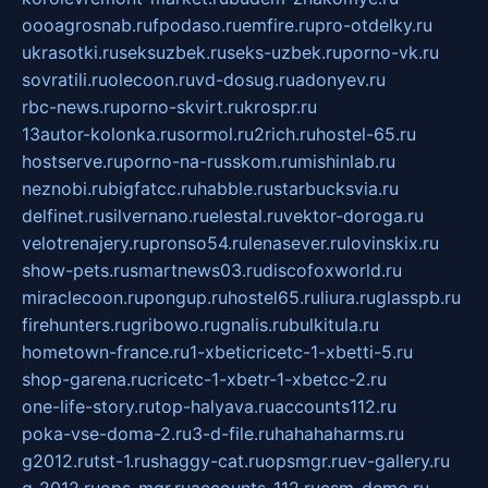
oooagrosnab.ru
fpodaso.ru
emfire.ru
pro-otdelky.ru
ukrasotki.ru
seksuzbek.ru
seks-uzbek.ru
porno-vk.ru
sovratili.ru
olecoon.ru
vd-dosug.ru
adonyev.ru
rbc-news.ru
porno-skvirt.ru
krospr.ru
13autor-kolonka.ru
sormol.ru
2rich.ru
hostel-65.ru
hostserve.ru
porno-na-russkom.ru
mishinlab.ru
neznobi.ru
bigfatcc.ru
habble.ru
starbucksvia.ru
delfinet.ru
silvernano.ru
elestal.ru
vektor-doroga.ru
velotrenajery.ru
pronso54.ru
lenasever.ru
lovinskix.ru
show-pets.ru
smartnews03.ru
discofoxworld.ru
miraclecoon.ru
pongup.ru
hostel65.ru
liura.ru
glasspb.ru
firehunters.ru
gribowo.ru
gnalis.ru
bulkitula.ru
hometown-france.ru
1-xbeticricetc-1-xbetti-5.ru
shop-garena.ru
cricetc-1-xbetr-1-xbetcc-2.ru
one-life-story.ru
top-halyava.ru
accounts112.ru
poka-vse-doma-2.ru
3-d-file.ru
hahahaharms.ru
g2012.ru
tst-1.ru
shaggy-cat.ru
opsmgr.ru
ev-gallery.ru