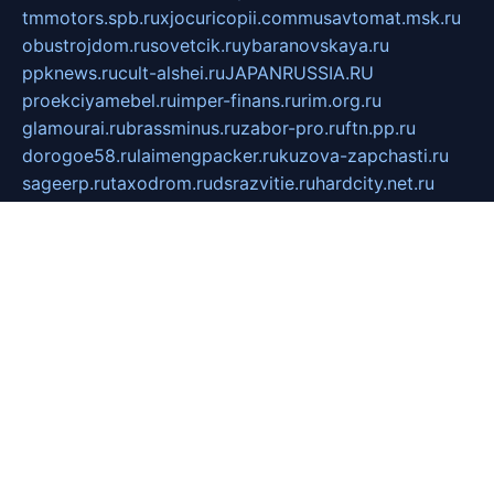
tmmotors.spb.ru
xjocuricopii.com
musavtomat.msk.ru
obustrojdom.ru
sovetcik.ru
ybaranovskaya.ru
ppknews.ru
cult-alshei.ru
JAPANRUSSIA.RU
proekciyamebel.ru
imper-finans.ru
rim.org.ru
glamourai.ru
brassminus.ru
zabor-pro.ru
ftn.pp.ru
dorogoe58.ru
laimengpacker.ru
kuzova-zapchasti.ru
sageerp.ru
taxodrom.ru
dsrazvitie.ru
hardcity.net.ru
ratinghomegames.ru
topservice25.ru
gubernyan.ru
gtglasslined.ru
ii4.ru
tssport.spb.ru
andorra24.com
blackwallstreet.ru
oboimos.ru
optim-doors.com.ru
ikuch.ru
nycr.org.ru
npa21.ru
vremya-ch.spb.ru
desert000.ru
ivtorgi.ru
ifiori.ru
catalog-statei.ru
dcv.org.ru
spetsmaster174.ru
ipkameryhiseeu.ru
dum26.ru
ruspol.spb.ru
fr-opendp.ru
kam-solnyshko.ru
cheyenne-arapaho.ru
sevzapmetal.spb.ru
ted-lapidus.spb.ru
parasite-eliminator.ru
sigma-complete.ru
modernworld.ru
dama-moda.ru
eholot-group.ru
sk-nvkz.ru
DRONGOLD.RU