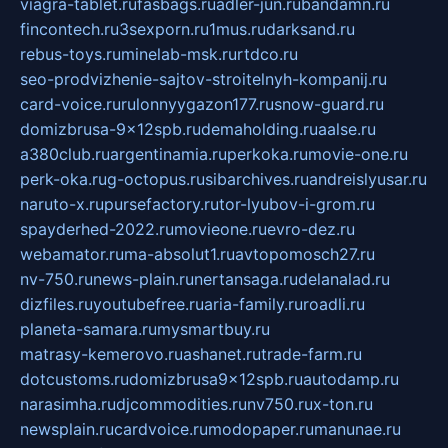
viagra-tablet.ru
fasbags.ru
adler-jun.ru
bandamn.ru
fincontech.ru
3sexporn.ru
1mus.ru
darksand.ru
rebus-toys.ru
minelab-msk.ru
rtdco.ru
seo-prodvizhenie-sajtov-stroitelnyh-kompanij.ru
card-voice.ru
rulonnyygazon177.ru
snow-guard.ru
domizbrusa-9x12spb.ru
demaholding.ru
aalse.ru
a380club.ru
argentinamia.ru
perkoka.ru
movie-one.ru
perk-oka.ru
g-octopus.ru
sibarchives.ru
andreislyusar.ru
naruto-x.ru
pursefactory.ru
tor-lyubov-i-grom.ru
spayderhed-2022.ru
movieone.ru
evro-dez.ru
webamator.ru
ma-absolut1.ru
avtopomosch27.ru
nv-750.ru
news-plain.ru
nertansaga.ru
delanalad.ru
dizfiles.ru
youtubefree.ru
aria-family.ru
roadli.ru
planeta-samara.ru
mysmartbuy.ru
matrasy-kemerovo.ru
ashanet.ru
trade-farm.ru
dotcustoms.ru
domizbrusa9x12spb.ru
autodamp.ru
narasimha.ru
djcommodities.ru
nv750.ru
x-ton.ru
newsplain.ru
cardvoice.ru
modopaper.ru
manunae.ru