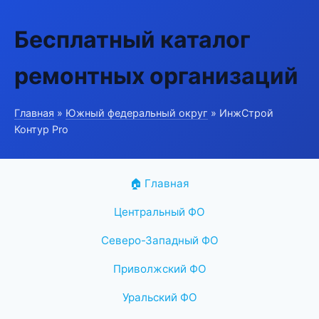
Бесплатный каталог
ремонтных организаций
Главная
»
Южный федеральный округ
» ИнжСтрой
Контур Pro
🏠 Главная
Центральный ФО
Северо-Западный ФО
Приволжский ФО
Уральский ФО