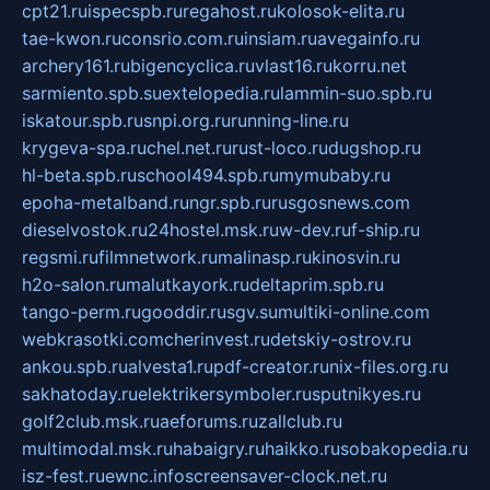
cpt21.ru
ispecspb.ru
regahost.ru
kolosok-elita.ru
tae-kwon.ru
consrio.com.ru
insiam.ru
avegainfo.ru
archery161.ru
bigencyclica.ru
vlast16.ru
korru.net
sarmiento.spb.su
extelopedia.ru
lammin-suo.spb.ru
iskatour.spb.ru
snpi.org.ru
running-line.ru
krygeva-spa.ru
chel.net.ru
rust-loco.ru
dugshop.ru
hl-beta.spb.ru
school494.spb.ru
mymubaby.ru
epoha-metalband.ru
ngr.spb.ru
rusgosnews.com
dieselvostok.ru
24hostel.msk.ru
w-dev.ru
f-ship.ru
regsmi.ru
filmnetwork.ru
malinasp.ru
kinosvin.ru
h2o-salon.ru
malutkayork.ru
deltaprim.spb.ru
tango-perm.ru
gooddir.ru
sgv.su
multiki-online.com
webkrasotki.com
cherinvest.ru
detskiy-ostrov.ru
ankou.spb.ru
alvesta1.ru
pdf-creator.ru
nix-files.org.ru
sakhatoday.ru
elektrikersymboler.ru
sputnikyes.ru
golf2club.msk.ru
aeforums.ru
zallclub.ru
multimodal.msk.ru
habaigry.ru
haikko.ru
sobakopedia.ru
isz-fest.ru
ewnc.info
screensaver-clock.net.ru