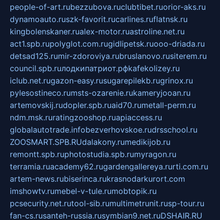
people-of-art.ru
bezzubova.ru
clubtibet.ru
orior-aks.ru
dynamoauto.ru
szk-favorit.ru
carlines.ru
flatnsk.ru
kingbolenskaner.ru
alex-motor.ru
astroline.net.ru
act1.spb.ru
polyglot.com.ru
gidlipetsk.ru
ooo-driada.ru
detsad125.ru
mir-zdoroviya.ru
bruslanovo.ru
siterem.ru
council.spb.ru
лодкипатриот.рф
kafekolizey.ru
iclub.net.ru
gazon-easy.ru
sugarepilekb.ru
grinox.ru
pylesostineco.ru
msts-ozarenie.ru
kameryjooan.ru
artemovskij.ru
dopler.spb.ru
aid70.ru
metall-perm.ru
ndm.msk.ru
ratingzooshop.ru
apiaccess.ru
globalautotrade.info
bezverhovskoe.ru
drsschool.ru
ZOOSMART.SPB.RU
dalakony.ru
medikijob.ru
remontt.spb.ru
photostudia.spb.ru
myragon.ru
terramia.ru
academy62.ru
gardengallereya.ru
rti.com.ru
artem-news.ru
biserinca.ru
krasnodarkurort.com
imshowtv.ru
mebel-v-tule.ru
mobtopik.ru
pcsecurity.net.ru
tool-sib.ru
multimetrunit.ru
sp-tour.ru
fan-cs.ru
santeh-russia.ru
symbian9.net.ru
DSHAIR.RU