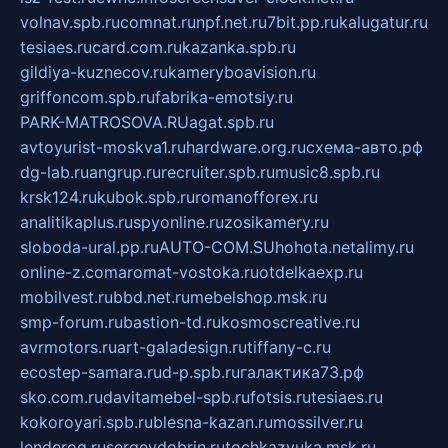
volnav.spb.ru
comnat.ru
npf.net.ru
7bit.pp.ru
kalugatur.ru
tesiaes.ru
card.com.ru
kazanka.spb.ru
gildiya-kuznecov.ru
kameryboavision.ru
griffoncom.spb.ru
fabrika-emotsiy.ru
PARK-MATROSOVA.RU
agat.spb.ru
avtoyurist-moskva1.ru
hardware.org.ru
схема-авто.рф
dg-lab.ru
angrup.ru
recruiter.spb.ru
music8.spb.ru
krsk124.ru
kubok.spb.ru
romanofforex.ru
analitikaplus.ru
spyonline.ru
zosikamery.ru
sloboda-ural.pp.ru
AUTO-COM.SU
hohota.net
alimy.ru
online-z.com
aromat-vostoka.ru
otdelkaexp.ru
mobilvest.ru
bbd.net.ru
mebelshop.msk.ru
smp-forum.ru
bastion-td.ru
kosmoscreative.ru
avrmotors.ru
art-galadesign.ru
tiffany-c.ru
ecostep-samara.ru
d-p.spb.ru
галактика73.рф
sko.com.ru
davitamebel-spb.ru
fotsis.ru
tesiaes.ru
kokoroyari.spb.ru
blesna-kazan.ru
mossilver.ru
lenderoq.ru
sergeydobrin.ru
tochkazvuka.msk.ru