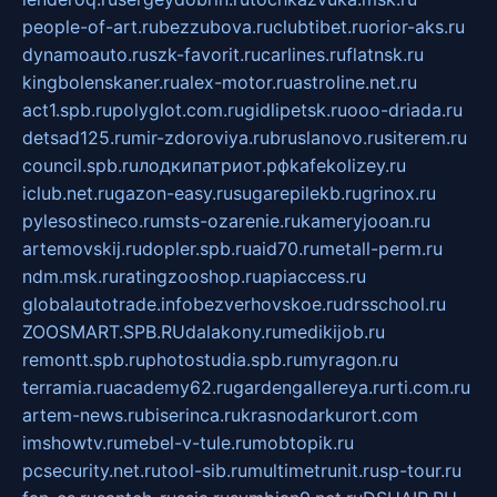
people-of-art.ru
bezzubova.ru
clubtibet.ru
orior-aks.ru
dynamoauto.ru
szk-favorit.ru
carlines.ru
flatnsk.ru
kingbolenskaner.ru
alex-motor.ru
astroline.net.ru
act1.spb.ru
polyglot.com.ru
gidlipetsk.ru
ooo-driada.ru
detsad125.ru
mir-zdoroviya.ru
bruslanovo.ru
siterem.ru
council.spb.ru
лодкипатриот.рф
kafekolizey.ru
iclub.net.ru
gazon-easy.ru
sugarepilekb.ru
grinox.ru
pylesostineco.ru
msts-ozarenie.ru
kameryjooan.ru
artemovskij.ru
dopler.spb.ru
aid70.ru
metall-perm.ru
ndm.msk.ru
ratingzooshop.ru
apiaccess.ru
globalautotrade.info
bezverhovskoe.ru
drsschool.ru
ZOOSMART.SPB.RU
dalakony.ru
medikijob.ru
remontt.spb.ru
photostudia.spb.ru
myragon.ru
terramia.ru
academy62.ru
gardengallereya.ru
rti.com.ru
artem-news.ru
biserinca.ru
krasnodarkurort.com
imshowtv.ru
mebel-v-tule.ru
mobtopik.ru
pcsecurity.net.ru
tool-sib.ru
multimetrunit.ru
sp-tour.ru