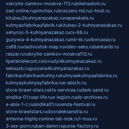
vskrytie-zamkov-moskva-113.ru
biletnadom.ru
zed-online.ru
pimchax.ru
brazzers-hd.ru
z-host.ru
kitubeu2kuhnyanazakaz.ru
naperekate.ru
kuhnyaofabrikaufabrik.ru
kitubeu-2-kuhnyanazakaz.ru
xehyroo-5-kuhnyanazakaz.ru
cs-68.ru
guzywia-4-kuhnyanazakaz.ru
mir-tk.ru
vlknrussia.ru
cs68.ru
vladivostok-map.ru
video-seks.ru
bankaribi.ru
raszar.ru
vskrytie-zamkov-moskva113.ru
lipetsktelecom.ru
tovudyi4kuhnyanazakaz.ru
seksuzb.ru
guzywia4kuhnyanazakaz.ru
fabrikaofabrikaokuhny.ru
kuhnyaekuhnyaafabrika.ru
kuhnyaykuhnyayfabrika.ru
e-abis1c.ru
store-brawl-stars.ru
kts-services.ru
dark-sand.ru
sindika-01.ru
sp-life.ru
x-legion.ru
sib-archives.ru
e-abis-1-c.ru
sindika01.ru
venda-festival.ru
store-brawlstars.ru
dooraleksandria.ru
antenna-highly.ru
mine-lab-msk.ru
1-mus.ru
3-sex-porn.ru
ban-damn.ru
purse-factory.ru