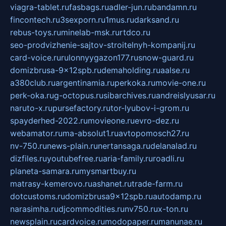
viagra-tablet.ru
fasbags.ru
adler-jun.ru
bandamn.ru
fincontech.ru
3sexporn.ru
1mus.ru
darksand.ru
rebus-toys.ru
minelab-msk.ru
rtdco.ru
seo-prodvizhenie-sajtov-stroitelnyh-kompanij.ru
card-voice.ru
rulonnyygazon177.ru
snow-guard.ru
domizbrusa-9x12spb.ru
demaholding.ru
aalse.ru
a380club.ru
argentinamia.ru
perkoka.ru
movie-one.ru
perk-oka.ru
g-octopus.ru
sibarchives.ru
andreislyusar.ru
naruto-x.ru
pursefactory.ru
tor-lyubov-i-grom.ru
spayderhed-2022.ru
movieone.ru
evro-dez.ru
webamator.ru
ma-absolut1.ru
avtopomosch27.ru
nv-750.ru
news-plain.ru
nertansaga.ru
delanalad.ru
dizfiles.ru
youtubefree.ru
aria-family.ru
roadli.ru
planeta-samara.ru
mysmartbuy.ru
matrasy-kemerovo.ru
ashanet.ru
trade-farm.ru
dotcustoms.ru
domizbrusa9x12spb.ru
autodamp.ru
narasimha.ru
djcommodities.ru
nv750.ru
x-ton.ru
newsplain.ru
cardvoice.ru
modopaper.ru
manunae.ru