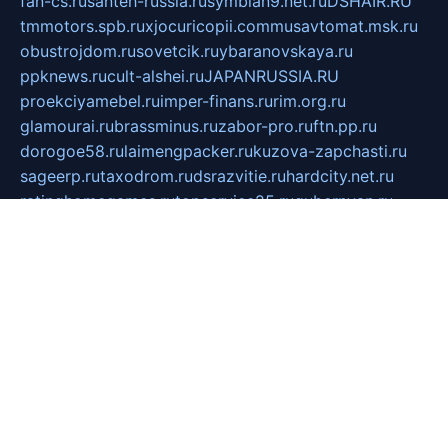
fan-cs.ru
santeh-russia.ru
symbian9.net.ru
DSHAIR.RU
tmmotors.spb.ru
xjocuricopii.com
musavtomat.msk.ru
obustrojdom.ru
sovetcik.ru
ybaranovskaya.ru
ppknews.ru
cult-alshei.ru
JAPANRUSSIA.RU
proekciyamebel.ru
imper-finans.ru
rim.org.ru
glamourai.ru
brassminus.ru
zabor-pro.ru
ftn.pp.ru
dorogoe58.ru
laimengpacker.ru
kuzova-zapchasti.ru
sageerp.ru
taxodrom.ru
dsrazvitie.ru
hardcity.net.ru
ratinghomegames.ru
topservice25.ru
gubernyan.ru
gtglasslined.ru
ii4.ru
tssport.spb.ru
andorra24.com
blackwallstreet.ru
oboimos.ru
optim-doors.com.ru
ikuch.ru
nycr.org.ru
npa21.ru
vremya-ch.spb.ru
desert000.ru
ivtorgi.ru
ifiori.ru
catalog-statei.ru
dcv.org.ru
spetsmaster174.ru
ipkameryhiseeu.ru
dum26.ru
ruspol.spb.ru
fr-opendp.ru
kam-solnyshko.ru
cheyenne-arapaho.ru
sevzapmetal.spb.ru
ted-lapidus.spb.ru
parasite-eliminator.ru
sigma-complete.ru
modernworld.ru
dama-moda.ru