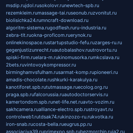
msdip.ru
jdol.ru
sokolovr.ru
newtech-spb.ru
rezemkleim.ru
massage-tai.ru
seonub.ru
zvonitut.ru
biolisichka24.ru
mncraft-download.ru
algoritm-sistema.ru
godflesh.ru
ru-industria.ru
zebra-tlt.ru
okna-proficom.ru
erynok.ru
onlinekinospace.ru
startupstudio-fefu.ru
zarges-ru.ru
gegenjustizunrecht.ru
autobalashov.ru
utrovortu.ru
spiski-firm.ru
elara-m.ru
kinomusorka.ru
mkcslava.ru
2bets.ru
vintovoykompressor.ru
birminghamvsfulham.ru
sarmat-komp.ru
pioneeri.ru
amadis-chocolate.ru
shkurki-karakulya.ru
kanotiforet.spb.ru
tutmassage.ru
ecolog.org.ru
praga.spb.ru
falcorussia.ru
autodoctorservis.ru
kamertondom.spb.ru
net-life.net.ru
avto-vozim.ru
sakhcamera.ru
alliance-electro.spb.ru
stroyavt.ru
controlweb1.ru
tdsak74.ru
kinzozo-ru.ru
kvotka.ru
iron-snab.ru
costa-bella.ru
eugrus.pp.ru
associaciya39.ru
primexpo.spb.ru
bezmorchin.ru
ia2.ru