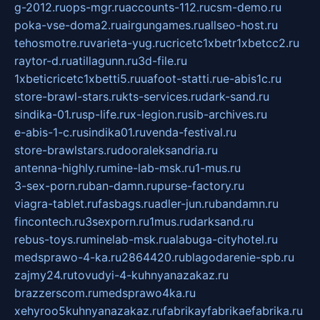
g-2012.ru
ops-mgr.ru
accounts-112.ru
csm-demo.ru
poka-vse-doma2.ru
airgungames.ru
allseo-host.ru
tehosmotre.ru
varieta-yug.ru
cricetc1xbetr1xbetcc2.ru
raytor-d.ru
atillagunn.ru
3d-file.ru
1xbeticricetc1xbetti5.ru
uafoot-statti.ru
e-abis1c.ru
store-brawl-stars.ru
kts-services.ru
dark-sand.ru
sindika-01.ru
sp-life.ru
x-legion.ru
sib-archives.ru
e-abis-1-c.ru
sindika01.ru
venda-festival.ru
store-brawlstars.ru
dooraleksandria.ru
antenna-highly.ru
mine-lab-msk.ru
1-mus.ru
3-sex-porn.ru
ban-damn.ru
purse-factory.ru
viagra-tablet.ru
fasbags.ru
adler-jun.ru
bandamn.ru
fincontech.ru
3sexporn.ru
1mus.ru
darksand.ru
rebus-toys.ru
minelab-msk.ru
alabuga-cityhotel.ru
medsprawo-4-ka.ru
2864420.ru
blagodarenie-spb.ru
zajmy24.ru
tovudyi-4-kuhnyanazakaz.ru
brazzerscom.ru
medsprawo4ka.ru
xehyroo5kuhnyanazakaz.ru
fabrikayfabrikaefabrika.ru