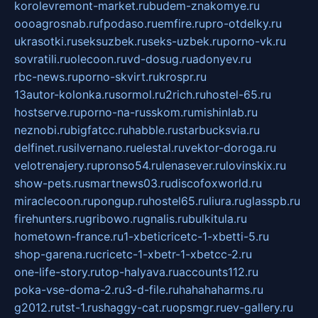
korolevremont-market.ru
budem-znakomye.ru
oooagrosnab.ru
fpodaso.ru
emfire.ru
pro-otdelky.ru
ukrasotki.ru
seksuzbek.ru
seks-uzbek.ru
porno-vk.ru
sovratili.ru
olecoon.ru
vd-dosug.ru
adonyev.ru
rbc-news.ru
porno-skvirt.ru
krospr.ru
13autor-kolonka.ru
sormol.ru
2rich.ru
hostel-65.ru
hostserve.ru
porno-na-russkom.ru
mishinlab.ru
neznobi.ru
bigfatcc.ru
habble.ru
starbucksvia.ru
delfinet.ru
silvernano.ru
elestal.ru
vektor-doroga.ru
velotrenajery.ru
pronso54.ru
lenasever.ru
lovinskix.ru
show-pets.ru
smartnews03.ru
discofoxworld.ru
miraclecoon.ru
pongup.ru
hostel65.ru
liura.ru
glasspb.ru
firehunters.ru
gribowo.ru
gnalis.ru
bulkitula.ru
hometown-france.ru
1-xbeticricetc-1-xbetti-5.ru
shop-garena.ru
cricetc-1-xbetr-1-xbetcc-2.ru
one-life-story.ru
top-halyava.ru
accounts112.ru
poka-vse-doma-2.ru
3-d-file.ru
hahahaharms.ru
g2012.ru
tst-1.ru
shaggy-cat.ru
opsmgr.ru
ev-gallery.ru