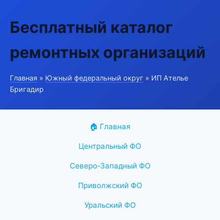
Бесплатный каталог
ремонтных организаций
Главная
»
Южный федеральный округ
» ИП Ателье
Бригадир
🏠 Главная
Центральный ФО
Северо-Западный ФО
Приволжский ФО
Уральский ФО