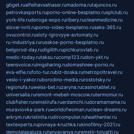
gbget.ru
alfeihavsalnassr.ru
madoma.ru
tajuncos.ru
petrovkasports.ru
porno-online-besplatno.ru
splclub.ru
york-life.ru
doroga-expo.ru
ribery.ru
cleanmedicine.ru
slovar-ivrit.ru
porno-video-besplatno.ru
seks-365.ru
ovucontrol.ru
sloty-igrovyye-avtomaty.ru
ru-industriya.ru
russkoe-porno-besplatno.ru
belgorod-day.ru
digilith.ru
pichkurovlab.ru
medic-today.ru
taksu.ru
comp123.ru
don-ykt.ru
teensvoice.ru
imgsharing.ru
domashnee-porno.ru
eva-elfie.ru
foto-tur.ru
biz-doska.ru
metropoltravel.ru
veslo-i-yakor.ru
borodino-media.ru
rostotsky.ru
regionufa.ru
weiss-bet.ru
zaryna.ru
casinotablet.ru
universalia.ru
remont-mebeli-moscow.ru
termomur.ru
clubfisher.ru
remstirufa.ru
erdamchi.ru
doramamama.ru
muraviovka-park.ru
worldofwoman.ru
clean-dreams.ru
arkrym.ru
kristinita.ru
dircomputer.ru
healthenter.ru
textexperts.ru
pivnaya-kruzhka.ru
kinofilmy-2021.ru
demolalapaluza.ru
tanyavanya.ru
remstir-tolyatti.ru