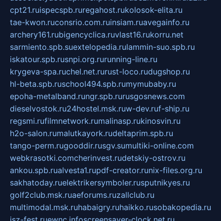
cpt21.ru
ispecspb.ru
regahost.ru
kolosok-elita.ru
tae-kwon.ru
consrio.com.ru
insiam.ru
avegainfo.ru
archery161.ru
bigencyclica.ru
vlast16.ru
korru.net
sarmiento.spb.su
extelopedia.ru
lammin-suo.spb.ru
iskatour.spb.ru
snpi.org.ru
running-line.ru
krygeva-spa.ru
chel.net.ru
rust-loco.ru
dugshop.ru
hl-beta.spb.ru
school494.spb.ru
mymubaby.ru
epoha-metalband.ru
ngr.spb.ru
rusgosnews.com
dieselvostok.ru
24hostel.msk.ru
w-dev.ru
f-ship.ru
regsmi.ru
filmnetwork.ru
malinasp.ru
kinosvin.ru
h2o-salon.ru
malutkayork.ru
deltaprim.spb.ru
tango-perm.ru
gooddir.ru
sgv.su
multiki-online.com
webkrasotki.com
cherinvest.ru
detskiy-ostrov.ru
ankou.spb.ru
alvesta1.ru
pdf-creator.ru
nix-files.org.ru
sakhatoday.ru
elektrikersymboler.ru
sputnikyes.ru
golf2club.msk.ru
aeforums.ru
zallclub.ru
multimodal.msk.ru
habaigry.ru
haikko.ru
sobakopedia.ru
isz-fest.ru
ewnc.info
screensaver-clock.net.ru