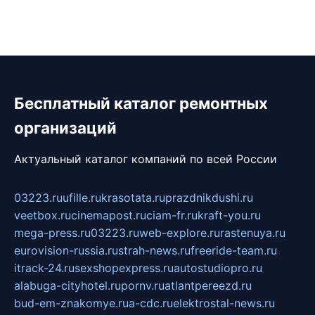
Бесплатный каталог ремонтных
организаций
Актуальный каталог компаний по всей России
03223.ru
ufille.ru
krasotata.ru
prazdnikdushi.ru
veetbox.ru
cinemapost.ru
ciam-fr.ru
kraft-you.ru
mega-press.ru
03223.ru
web-explore.ru
rastenuya.ru
eurovision-russia.ru
strah-news.ru
freeride-team.ru
itrack-24.ru
sexshopexpress.ru
autostudiopro.ru
alabuga-cityhotel.ru
pornv.ru
atlantpereezd.ru
bud-em-znakomye.ru
a-cdc.ru
elektrostal-news.ru