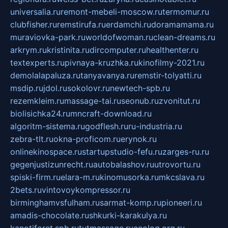
universalia.ru
remont-mebeli-moscow.ru
termomur.ru
clubfisher.ru
remstirufa.ru
erdamchi.ru
doramamama.ru
muraviovka-park.ru
worldofwoman.ru
clean-dreams.ru
arkrym.ru
kristinita.ru
dircomputer.ru
healthenter.ru
textexperts.ru
pivnaya-kruzhka.ru
kinofilmy-2021.ru
demolalapaluza.ru
tanyavanya.ru
remstir-tolyatti.ru
msdip.ru
jdol.ru
sokolovr.ru
newtech-spb.ru
rezemkleim.ru
massage-tai.ru
seonub.ru
zvonitut.ru
biolisichka24.ru
mncraft-download.ru
algoritm-sistema.ru
godflesh.ru
ru-industria.ru
zebra-tlt.ru
okna-proficom.ru
erynok.ru
onlinekinospace.ru
startupstudio-fefu.ru
zarges-ru.ru
gegenjustizunrecht.ru
autobalashov.ru
utrovortu.ru
spiski-firm.ru
elara-m.ru
kinomusorka.ru
mkcslava.ru
2bets.ru
vintovoykompressor.ru
birminghamvsfulham.ru
sarmat-komp.ru
pioneeri.ru
amadis-chocolate.ru
shkurki-karakulya.ru