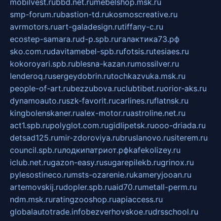
mobilvest.ru
bbd.net.ru
mebelshop.msk.ru
smp-forum.ru
bastion-td.ru
kosmoscreative.ru
avrmotors.ru
art-galadesign.ru
tiffany-c.ru
ecostep-samara.ru
d-p.spb.ru
галактика73.рф
sko.com.ru
davitamebel-spb.ru
fotsis.ru
tesiaes.ru
kokoroyari.spb.ru
blesna-kazan.ru
mossilver.ru
lenderoq.ru
sergeydobrin.ru
tochkazvuka.msk.ru
people-of-art.ru
bezzubova.ru
clubtibet.ru
orior-aks.ru
dynamoauto.ru
szk-favorit.ru
carlines.ru
flatnsk.ru
kingbolenskaner.ru
alex-motor.ru
astroline.net.ru
act1.spb.ru
polyglot.com.ru
gidlipetsk.ru
ooo-driada.ru
detsad125.ru
mir-zdoroviya.ru
bruslanovo.ru
siterem.ru
council.spb.ru
лодкипатриот.рф
kafekolizey.ru
iclub.net.ru
gazon-easy.ru
sugarepilekb.ru
grinox.ru
pylesostineco.ru
msts-ozarenie.ru
kameryjooan.ru
artemovskij.ru
dopler.spb.ru
aid70.ru
metall-perm.ru
ndm.msk.ru
ratingzooshop.ru
apiaccess.ru
globalautotrade.info
bezverhovskoe.ru
drsschool.ru