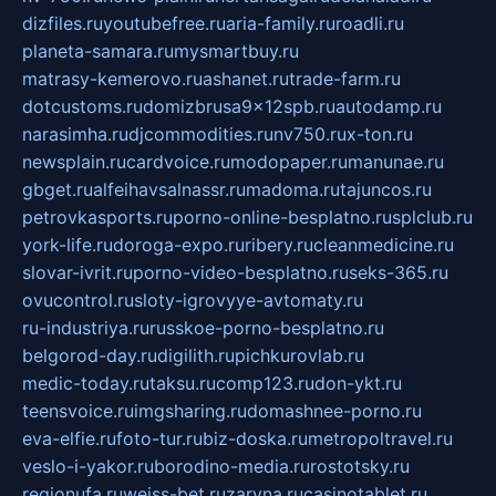
dizfiles.ru
youtubefree.ru
aria-family.ru
roadli.ru
planeta-samara.ru
mysmartbuy.ru
matrasy-kemerovo.ru
ashanet.ru
trade-farm.ru
dotcustoms.ru
domizbrusa9x12spb.ru
autodamp.ru
narasimha.ru
djcommodities.ru
nv750.ru
x-ton.ru
newsplain.ru
cardvoice.ru
modopaper.ru
manunae.ru
gbget.ru
alfeihavsalnassr.ru
madoma.ru
tajuncos.ru
petrovkasports.ru
porno-online-besplatno.ru
splclub.ru
york-life.ru
doroga-expo.ru
ribery.ru
cleanmedicine.ru
slovar-ivrit.ru
porno-video-besplatno.ru
seks-365.ru
ovucontrol.ru
sloty-igrovyye-avtomaty.ru
ru-industriya.ru
russkoe-porno-besplatno.ru
belgorod-day.ru
digilith.ru
pichkurovlab.ru
medic-today.ru
taksu.ru
comp123.ru
don-ykt.ru
teensvoice.ru
imgsharing.ru
domashnee-porno.ru
eva-elfie.ru
foto-tur.ru
biz-doska.ru
metropoltravel.ru
veslo-i-yakor.ru
borodino-media.ru
rostotsky.ru
regionufa.ru
weiss-bet.ru
zaryna.ru
casinotablet.ru