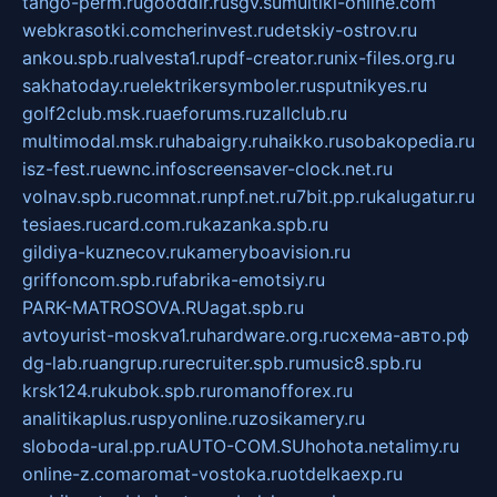
tango-perm.ru
gooddir.ru
sgv.su
multiki-online.com
webkrasotki.com
cherinvest.ru
detskiy-ostrov.ru
ankou.spb.ru
alvesta1.ru
pdf-creator.ru
nix-files.org.ru
sakhatoday.ru
elektrikersymboler.ru
sputnikyes.ru
golf2club.msk.ru
aeforums.ru
zallclub.ru
multimodal.msk.ru
habaigry.ru
haikko.ru
sobakopedia.ru
isz-fest.ru
ewnc.info
screensaver-clock.net.ru
volnav.spb.ru
comnat.ru
npf.net.ru
7bit.pp.ru
kalugatur.ru
tesiaes.ru
card.com.ru
kazanka.spb.ru
gildiya-kuznecov.ru
kameryboavision.ru
griffoncom.spb.ru
fabrika-emotsiy.ru
PARK-MATROSOVA.RU
agat.spb.ru
avtoyurist-moskva1.ru
hardware.org.ru
схема-авто.рф
dg-lab.ru
angrup.ru
recruiter.spb.ru
music8.spb.ru
krsk124.ru
kubok.spb.ru
romanofforex.ru
analitikaplus.ru
spyonline.ru
zosikamery.ru
sloboda-ural.pp.ru
AUTO-COM.SU
hohota.net
alimy.ru
online-z.com
aromat-vostoka.ru
otdelkaexp.ru