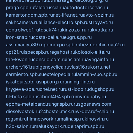
kanotiforet.spb.ru
tutmassage.ru
ecolog.org.ru
praga.spb.ru
falcorussia.ru
autodoctorservis.ru
kamertondom.spb.ru
net-life.net.ru
avto-vozim.ru
sakhcamera.ru
alliance-electro.spb.ru
stroyavt.ru
controlweb1.ru
tdsak74.ru
kinzozo-ru.ru
kvotka.ru
iron-snab.ru
costa-bella.ru
eugrus.pp.ru
associaciya39.ru
primexpo.spb.ru
bezmorchin.ru
ia2.ru
cpt21.ru
ispecspb.ru
regahost.ru
kolosok-elita.ru
tae-kwon.ru
consrio.com.ru
insiam.ru
avegainfo.ru
archery161.ru
bigencyclica.ru
vlast16.ru
korru.net
sarmiento.spb.su
extelopedia.ru
lammin-suo.spb.ru
iskatour.spb.ru
snpi.org.ru
running-line.ru
krygeva-spa.ru
chel.net.ru
rust-loco.ru
dugshop.ru
hl-beta.spb.ru
school494.spb.ru
mymubaby.ru
epoha-metalband.ru
ngr.spb.ru
rusgosnews.com
dieselvostok.ru
24hostel.msk.ru
w-dev.ru
f-ship.ru
regsmi.ru
filmnetwork.ru
malinasp.ru
kinosvin.ru
h2o-salon.ru
malutkayork.ru
deltaprim.spb.ru