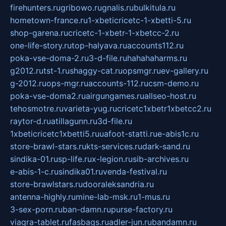
firehunters.ru
gribowo.ru
gnalis.ru
bulkitula.ru
hometown-france.ru
1-xbeticricetc-1-xbetti-5.ru
shop-garena.ru
cricetc-1-xbetr-1-xbetcc-2.ru
one-life-story.ru
top-halyava.ru
accounts112.ru
poka-vse-doma-2.ru
3-d-file.ru
hahahaharms.ru
g2012.ru
tst-1.ru
shaggy-cat.ru
opsmgr.ru
ev-gallery.ru
g-2012.ru
ops-mgr.ru
accounts-112.ru
csm-demo.ru
poka-vse-doma2.ru
airgungames.ru
allseo-host.ru
tehosmotre.ru
varieta-yug.ru
cricetc1xbetr1xbetcc2.ru
raytor-d.ru
atillagunn.ru
3d-file.ru
1xbeticricetc1xbetti5.ru
uafoot-statti.ru
e-abis1c.ru
store-brawl-stars.ru
kts-services.ru
dark-sand.ru
sindika-01.ru
sp-life.ru
x-legion.ru
sib-archives.ru
e-abis-1-c.ru
sindika01.ru
venda-festival.ru
store-brawlstars.ru
dooraleksandria.ru
antenna-highly.ru
mine-lab-msk.ru
1-mus.ru
3-sex-porn.ru
ban-damn.ru
purse-factory.ru
viagra-tablet.ru
fasbags.ru
adler-jun.ru
bandamn.ru