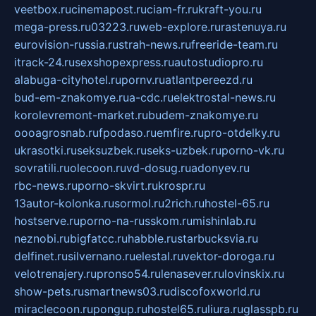
veetbox.ru
cinemapost.ru
ciam-fr.ru
kraft-you.ru
mega-press.ru
03223.ru
web-explore.ru
rastenuya.ru
eurovision-russia.ru
strah-news.ru
freeride-team.ru
itrack-24.ru
sexshopexpress.ru
autostudiopro.ru
alabuga-cityhotel.ru
pornv.ru
atlantpereezd.ru
bud-em-znakomye.ru
a-cdc.ru
elektrostal-news.ru
korolevremont-market.ru
budem-znakomye.ru
oooagrosnab.ru
fpodaso.ru
emfire.ru
pro-otdelky.ru
ukrasotki.ru
seksuzbek.ru
seks-uzbek.ru
porno-vk.ru
sovratili.ru
olecoon.ru
vd-dosug.ru
adonyev.ru
rbc-news.ru
porno-skvirt.ru
krospr.ru
13autor-kolonka.ru
sormol.ru
2rich.ru
hostel-65.ru
hostserve.ru
porno-na-russkom.ru
mishinlab.ru
neznobi.ru
bigfatcc.ru
habble.ru
starbucksvia.ru
delfinet.ru
silvernano.ru
elestal.ru
vektor-doroga.ru
velotrenajery.ru
pronso54.ru
lenasever.ru
lovinskix.ru
show-pets.ru
smartnews03.ru
discofoxworld.ru
miraclecoon.ru
pongup.ru
hostel65.ru
liura.ru
glasspb.ru