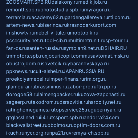
ZOOSMART.SPB.RU
dalakony.ru
medikijob.ru
remontt.spb.ru
photostudia.spb.ru
myragon.ru
terramia.ru
academy62.ru
gardengallereya.ru
rti.com.ru
artem-news.ru
biserinca.ru
krasnodarkurort.com
imshowtv.ru
mebel-v-tule.ru
mobtopik.ru
pcsecurity.net.ru
tool-sib.ru
multimetrunit.ru
sp-tour.ru
fan-cs.ru
santeh-russia.ru
symbian9.net.ru
DSHAIR.RU
tmmotors.spb.ru
xjocuricopii.com
musavtomat.msk.ru
obustrojdom.ru
sovetcik.ru
ybaranovskaya.ru
ppknews.ru
cult-alshei.ru
JAPANRUSSIA.RU
proekciyamebel.ru
imper-finans.ru
rim.org.ru
glamourai.ru
brassminus.ru
zabor-pro.ru
ftn.pp.ru
dorogoe58.ru
laimengpacker.ru
kuzova-zapchasti.ru
sageerp.ru
taxodrom.ru
dsrazvitie.ru
hardcity.net.ru
ratinghomegames.ru
topservice25.ru
gubernyan.ru
gtglasslined.ru
ii4.ru
tssport.spb.ru
andorra24.com
blackwallstreet.ru
oboimos.ru
optim-doors.com.ru
ikuch.ru
nycr.org.ru
npa21.ru
vremya-ch.spb.ru