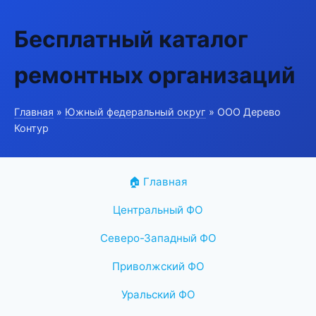
Бесплатный каталог
ремонтных организаций
Главная
»
Южный федеральный округ
» ООО Дерево
Контур
🏠 Главная
Центральный ФО
Северо-Западный ФО
Приволжский ФО
Уральский ФО