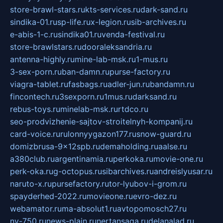
store-brawl-stars.ru
kts-services.ru
dark-sand.ru
sindika-01.ru
sp-life.ru
x-legion.ru
sib-archives.ru
e-abis-1-c.ru
sindika01.ru
venda-festival.ru
store-brawlstars.ru
dooraleksandria.ru
antenna-highly.ru
mine-lab-msk.ru
1-mus.ru
3-sex-porn.ru
ban-damn.ru
purse-factory.ru
viagra-tablet.ru
fasbags.ru
adler-jun.ru
bandamn.ru
fincontech.ru
3sexporn.ru
1mus.ru
darksand.ru
rebus-toys.ru
minelab-msk.ru
rtdco.ru
seo-prodvizhenie-sajtov-stroitelnyh-kompanij.ru
card-voice.ru
rulonnyygazon177.ru
snow-guard.ru
domizbrusa-9x12spb.ru
demaholding.ru
aalse.ru
a380club.ru
argentinamia.ru
perkoka.ru
movie-one.ru
perk-oka.ru
g-octopus.ru
sibarchives.ru
andreislyusar.ru
naruto-x.ru
pursefactory.ru
tor-lyubov-i-grom.ru
spayderhed-2022.ru
movieone.ru
evro-dez.ru
webamator.ru
ma-absolut1.ru
avtopomosch27.ru
nv-750.ru
news-plain.ru
nertansaga.ru
delanalad.ru