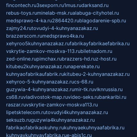
fincontech.ru
3sexporn.ru
1mus.ru
darksand.ru
rebus-toys.ru
minelab-msk.ru
alabuga-cityhotel.ru
medsprawo-4-ka.ru
2864420.ru
blagodarenie-spb.ru
zajmy24.ru
tovudyi-4-kuhnyanazakaz.ru
brazzerscom.ru
medsprawo4ka.ru
xehyroo5kuhnyanazakaz.ru
fabrikayfabrikaefabrika.ru
vskrytie-zamkov-moskva-113.ru
biletnadom.ru
zed-online.ru
pimchax.ru
brazzers-hd.ru
z-host.ru
kitubeu2kuhnyanazakaz.ru
naperekate.ru
kuhnyaofabrikaufabrik.ru
kitubeu-2-kuhnyanazakaz.ru
xehyroo-5-kuhnyanazakaz.ru
cs-68.ru
guzywia-4-kuhnyanazakaz.ru
mir-tk.ru
vlknrussia.ru
cs68.ru
vladivostok-map.ru
video-seks.ru
bankaribi.ru
raszar.ru
vskrytie-zamkov-moskva113.ru
lipetsktelecom.ru
tovudyi4kuhnyanazakaz.ru
seksuzb.ru
guzywia4kuhnyanazakaz.ru
fabrikaofabrikaokuhny.ru
kuhnyaekuhnyaafabrika.ru
kuhnyaykuhnyayfabrika.ru
e-abis1c.ru