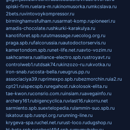
spiski-firm.ru
elara-m.ru
kinomusorka.ru
mkcslava.ru
2bets.ru
vintovoykompressor.ru
birminghamvsfulham.ru
sarmat-komp.ru
pioneeri.ru
amadis-chocolate.ru
shkurki-karakulya.ru
kanotiforet.spb.ru
tutmassage.ru
ecolog.org.ru
praga.spb.ru
falcorussia.ru
autodoctorservis.ru
kamertondom.spb.ru
net-life.net.ru
avto-vozim.ru
sakhcamera.ru
alliance-electro.spb.ru
stroyavt.ru
controlweb1.ru
tdsak74.ru
kinzozo-ru.ru
kvotka.ru
iron-snab.ru
costa-bella.ru
eugrus.pp.ru
associaciya39.ru
primexpo.spb.ru
bezmorchin.ru
ia2.ru
cpt21.ru
ispecspb.ru
regahost.ru
kolosok-elita.ru
tae-kwon.ru
consrio.com.ru
insiam.ru
avegainfo.ru
archery161.ru
bigencyclica.ru
vlast16.ru
korru.net
sarmiento.spb.su
extelopedia.ru
lammin-suo.spb.ru
iskatour.spb.ru
snpi.org.ru
running-line.ru
krygeva-spa.ru
chel.net.ru
rust-loco.ru
dugshop.ru
hl-beta.spb.ru
school494.spb.ru
mymubaby.ru