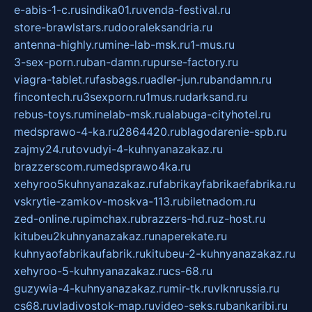
e-abis-1-c.ru
sindika01.ru
venda-festival.ru
store-brawlstars.ru
dooraleksandria.ru
antenna-highly.ru
mine-lab-msk.ru
1-mus.ru
3-sex-porn.ru
ban-damn.ru
purse-factory.ru
viagra-tablet.ru
fasbags.ru
adler-jun.ru
bandamn.ru
fincontech.ru
3sexporn.ru
1mus.ru
darksand.ru
rebus-toys.ru
minelab-msk.ru
alabuga-cityhotel.ru
medsprawo-4-ka.ru
2864420.ru
blagodarenie-spb.ru
zajmy24.ru
tovudyi-4-kuhnyanazakaz.ru
brazzerscom.ru
medsprawo4ka.ru
xehyroo5kuhnyanazakaz.ru
fabrikayfabrikaefabrika.ru
vskrytie-zamkov-moskva-113.ru
biletnadom.ru
zed-online.ru
pimchax.ru
brazzers-hd.ru
z-host.ru
kitubeu2kuhnyanazakaz.ru
naperekate.ru
kuhnyaofabrikaufabrik.ru
kitubeu-2-kuhnyanazakaz.ru
xehyroo-5-kuhnyanazakaz.ru
cs-68.ru
guzywia-4-kuhnyanazakaz.ru
mir-tk.ru
vlknrussia.ru
cs68.ru
vladivostok-map.ru
video-seks.ru
bankaribi.ru