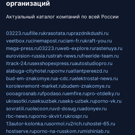
организаций
Актуальный каталог компаний по всей России
03223.ru
ufille.ru
krasotata.ru
prazdnikdushi.ru
veetbox.ru
cinemapost.ru
ciam-fr.ru
kraft-you.ru
mega-press.ru
03223.ru
web-explore.ru
rastenuya.ru
eurovision-russia.ru
strah-news.ru
freeride-team.ru
itrack-24.ru
sexshopexpress.ru
autostudiopro.ru
alabuga-cityhotel.ru
pornv.ru
atlantpereezd.ru
bud-em-znakomye.ru
a-cdc.ru
elektrostal-news.ru
korolevremont-market.ru
budem-znakomye.ru
oooagrosnab.ru
fpodaso.ru
emfire.ru
pro-otdelky.ru
ukrasotki.ru
seksuzbek.ru
seks-uzbek.ru
porno-vk.ru
sovratili.ru
olecoon.ru
vd-dosug.ru
adonyev.ru
rbc-news.ru
porno-skvirt.ru
krospr.ru
13autor-kolonka.ru
sormol.ru
2rich.ru
hostel-65.ru
hostserve.ru
porno-na-russkom.ru
mishinlab.ru