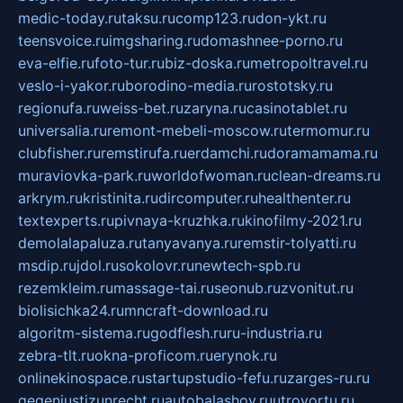
medic-today.ru
taksu.ru
comp123.ru
don-ykt.ru
teensvoice.ru
imgsharing.ru
domashnee-porno.ru
eva-elfie.ru
foto-tur.ru
biz-doska.ru
metropoltravel.ru
veslo-i-yakor.ru
borodino-media.ru
rostotsky.ru
regionufa.ru
weiss-bet.ru
zaryna.ru
casinotablet.ru
universalia.ru
remont-mebeli-moscow.ru
termomur.ru
clubfisher.ru
remstirufa.ru
erdamchi.ru
doramamama.ru
muraviovka-park.ru
worldofwoman.ru
clean-dreams.ru
arkrym.ru
kristinita.ru
dircomputer.ru
healthenter.ru
textexperts.ru
pivnaya-kruzhka.ru
kinofilmy-2021.ru
demolalapaluza.ru
tanyavanya.ru
remstir-tolyatti.ru
msdip.ru
jdol.ru
sokolovr.ru
newtech-spb.ru
rezemkleim.ru
massage-tai.ru
seonub.ru
zvonitut.ru
biolisichka24.ru
mncraft-download.ru
algoritm-sistema.ru
godflesh.ru
ru-industria.ru
zebra-tlt.ru
okna-proficom.ru
erynok.ru
onlinekinospace.ru
startupstudio-fefu.ru
zarges-ru.ru
gegenjustizunrecht.ru
autobalashov.ru
utrovortu.ru