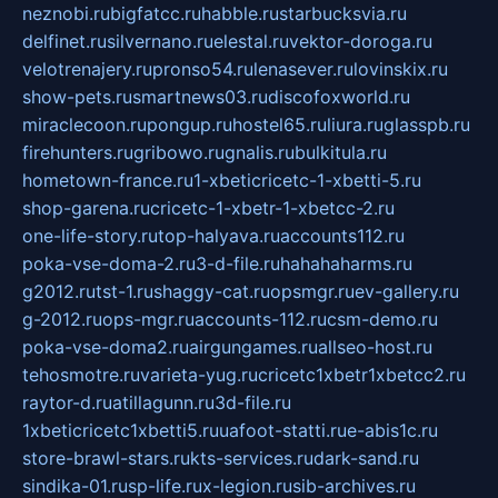
neznobi.ru
bigfatcc.ru
habble.ru
starbucksvia.ru
delfinet.ru
silvernano.ru
elestal.ru
vektor-doroga.ru
velotrenajery.ru
pronso54.ru
lenasever.ru
lovinskix.ru
show-pets.ru
smartnews03.ru
discofoxworld.ru
miraclecoon.ru
pongup.ru
hostel65.ru
liura.ru
glasspb.ru
firehunters.ru
gribowo.ru
gnalis.ru
bulkitula.ru
hometown-france.ru
1-xbeticricetc-1-xbetti-5.ru
shop-garena.ru
cricetc-1-xbetr-1-xbetcc-2.ru
one-life-story.ru
top-halyava.ru
accounts112.ru
poka-vse-doma-2.ru
3-d-file.ru
hahahaharms.ru
g2012.ru
tst-1.ru
shaggy-cat.ru
opsmgr.ru
ev-gallery.ru
g-2012.ru
ops-mgr.ru
accounts-112.ru
csm-demo.ru
poka-vse-doma2.ru
airgungames.ru
allseo-host.ru
tehosmotre.ru
varieta-yug.ru
cricetc1xbetr1xbetcc2.ru
raytor-d.ru
atillagunn.ru
3d-file.ru
1xbeticricetc1xbetti5.ru
uafoot-statti.ru
e-abis1c.ru
store-brawl-stars.ru
kts-services.ru
dark-sand.ru
sindika-01.ru
sp-life.ru
x-legion.ru
sib-archives.ru