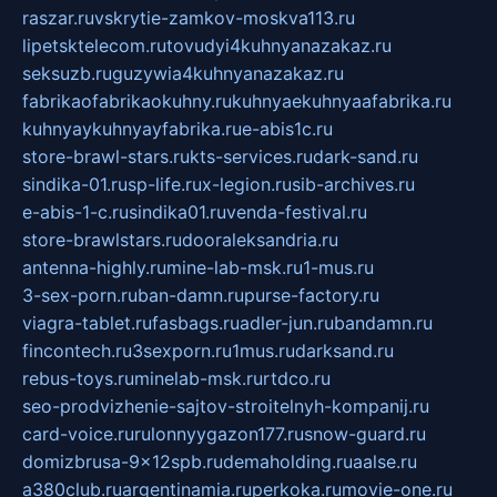
raszar.ru
vskrytie-zamkov-moskva113.ru
lipetsktelecom.ru
tovudyi4kuhnyanazakaz.ru
seksuzb.ru
guzywia4kuhnyanazakaz.ru
fabrikaofabrikaokuhny.ru
kuhnyaekuhnyaafabrika.ru
kuhnyaykuhnyayfabrika.ru
e-abis1c.ru
store-brawl-stars.ru
kts-services.ru
dark-sand.ru
sindika-01.ru
sp-life.ru
x-legion.ru
sib-archives.ru
e-abis-1-c.ru
sindika01.ru
venda-festival.ru
store-brawlstars.ru
dooraleksandria.ru
antenna-highly.ru
mine-lab-msk.ru
1-mus.ru
3-sex-porn.ru
ban-damn.ru
purse-factory.ru
viagra-tablet.ru
fasbags.ru
adler-jun.ru
bandamn.ru
fincontech.ru
3sexporn.ru
1mus.ru
darksand.ru
rebus-toys.ru
minelab-msk.ru
rtdco.ru
seo-prodvizhenie-sajtov-stroitelnyh-kompanij.ru
card-voice.ru
rulonnyygazon177.ru
snow-guard.ru
domizbrusa-9x12spb.ru
demaholding.ru
aalse.ru
a380club.ru
argentinamia.ru
perkoka.ru
movie-one.ru