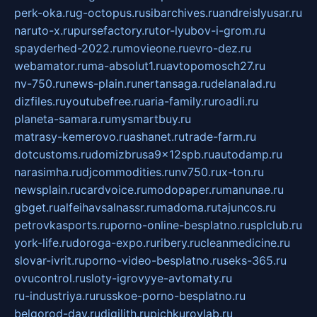
perk-oka.ru
g-octopus.ru
sibarchives.ru
andreislyusar.ru
naruto-x.ru
pursefactory.ru
tor-lyubov-i-grom.ru
spayderhed-2022.ru
movieone.ru
evro-dez.ru
webamator.ru
ma-absolut1.ru
avtopomosch27.ru
nv-750.ru
news-plain.ru
nertansaga.ru
delanalad.ru
dizfiles.ru
youtubefree.ru
aria-family.ru
roadli.ru
planeta-samara.ru
mysmartbuy.ru
matrasy-kemerovo.ru
ashanet.ru
trade-farm.ru
dotcustoms.ru
domizbrusa9x12spb.ru
autodamp.ru
narasimha.ru
djcommodities.ru
nv750.ru
x-ton.ru
newsplain.ru
cardvoice.ru
modopaper.ru
manunae.ru
gbget.ru
alfeihavsalnassr.ru
madoma.ru
tajuncos.ru
petrovkasports.ru
porno-online-besplatno.ru
splclub.ru
york-life.ru
doroga-expo.ru
ribery.ru
cleanmedicine.ru
slovar-ivrit.ru
porno-video-besplatno.ru
seks-365.ru
ovucontrol.ru
sloty-igrovyye-avtomaty.ru
ru-industriya.ru
russkoe-porno-besplatno.ru
belgorod-day.ru
digilith.ru
pichkurovlab.ru