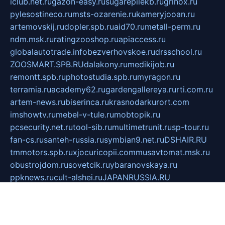
iclub.net.ru
gazon-easy.ru
sugarepilekb.ru
grinox.ru
pylesostineco.ru
msts-ozarenie.ru
kameryjooan.ru
artemovskij.ru
dopler.spb.ru
aid70.ru
metall-perm.ru
ndm.msk.ru
ratingzooshop.ru
apiaccess.ru
globalautotrade.info
bezverhovskoe.ru
drsschool.ru
ZOOSMART.SPB.RU
dalakony.ru
medikijob.ru
remontt.spb.ru
photostudia.spb.ru
myragon.ru
terramia.ru
academy62.ru
gardengallereya.ru
rti.com.ru
artem-news.ru
biserinca.ru
krasnodarkurort.com
imshowtv.ru
mebel-v-tule.ru
mobtopik.ru
pcsecurity.net.ru
tool-sib.ru
multimetrunit.ru
sp-tour.ru
fan-cs.ru
santeh-russia.ru
symbian9.net.ru
DSHAIR.RU
tmmotors.spb.ru
xjocuricopii.com
musavtomat.msk.ru
obustrojdom.ru
sovetcik.ru
ybaranovskaya.ru
ppknews.ru
cult-alshei.ru
JAPANRUSSIA.RU
proekciyamebel.ru
imper-finans.ru
rim.org.ru
glamourai.ru
brassminus.ru
zabor-pro.ru
ftn.pp.ru
dorogoe58.ru
laimengpacker.ru
kuzova-zapchasti.ru