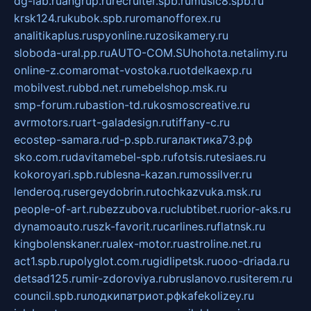
dg-lab.ru
angrup.ru
recruiter.spb.ru
music8.spb.ru
krsk124.ru
kubok.spb.ru
romanofforex.ru
analitikaplus.ru
spyonline.ru
zosikamery.ru
sloboda-ural.pp.ru
AUTO-COM.SU
hohota.net
alimy.ru
online-z.com
aromat-vostoka.ru
otdelkaexp.ru
mobilvest.ru
bbd.net.ru
mebelshop.msk.ru
smp-forum.ru
bastion-td.ru
kosmoscreative.ru
avrmotors.ru
art-galadesign.ru
tiffany-c.ru
ecostep-samara.ru
d-p.spb.ru
галактика73.рф
sko.com.ru
davitamebel-spb.ru
fotsis.ru
tesiaes.ru
kokoroyari.spb.ru
blesna-kazan.ru
mossilver.ru
lenderoq.ru
sergeydobrin.ru
tochkazvuka.msk.ru
people-of-art.ru
bezzubova.ru
clubtibet.ru
orior-aks.ru
dynamoauto.ru
szk-favorit.ru
carlines.ru
flatnsk.ru
kingbolenskaner.ru
alex-motor.ru
astroline.net.ru
act1.spb.ru
polyglot.com.ru
gidlipetsk.ru
ooo-driada.ru
detsad125.ru
mir-zdoroviya.ru
bruslanovo.ru
siterem.ru
council.spb.ru
лодкипатриот.рф
kafekolizey.ru