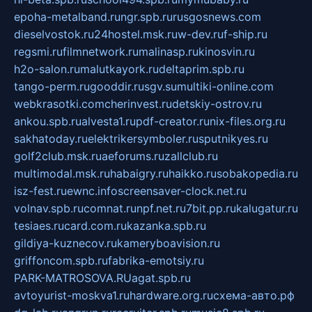
epoha-metalband.ru
ngr.spb.ru
rusgosnews.com
dieselvostok.ru
24hostel.msk.ru
w-dev.ru
f-ship.ru
regsmi.ru
filmnetwork.ru
malinasp.ru
kinosvin.ru
h2o-salon.ru
malutkayork.ru
deltaprim.spb.ru
tango-perm.ru
gooddir.ru
sgv.su
multiki-online.com
webkrasotki.com
cherinvest.ru
detskiy-ostrov.ru
ankou.spb.ru
alvesta1.ru
pdf-creator.ru
nix-files.org.ru
sakhatoday.ru
elektrikersymboler.ru
sputnikyes.ru
golf2club.msk.ru
aeforums.ru
zallclub.ru
multimodal.msk.ru
habaigry.ru
haikko.ru
sobakopedia.ru
isz-fest.ru
ewnc.info
screensaver-clock.net.ru
volnav.spb.ru
comnat.ru
npf.net.ru
7bit.pp.ru
kalugatur.ru
tesiaes.ru
card.com.ru
kazanka.spb.ru
gildiya-kuznecov.ru
kameryboavision.ru
griffoncom.spb.ru
fabrika-emotsiy.ru
PARK-MATROSOVA.RU
agat.spb.ru
avtoyurist-moskva1.ru
hardware.org.ru
схема-авто.рф