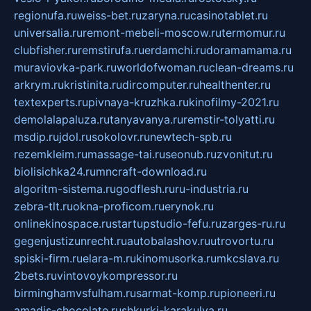
regionufa.ru
weiss-bet.ru
zaryna.ru
casinotablet.ru
universalia.ru
remont-mebeli-moscow.ru
termomur.ru
clubfisher.ru
remstirufa.ru
erdamchi.ru
doramamama.ru
muraviovka-park.ru
worldofwoman.ru
clean-dreams.ru
arkrym.ru
kristinita.ru
dircomputer.ru
healthenter.ru
textexperts.ru
pivnaya-kruzhka.ru
kinofilmy-2021.ru
demolalapaluza.ru
tanyavanya.ru
remstir-tolyatti.ru
msdip.ru
jdol.ru
sokolovr.ru
newtech-spb.ru
rezemkleim.ru
massage-tai.ru
seonub.ru
zvonitut.ru
biolisichka24.ru
mncraft-download.ru
algoritm-sistema.ru
godflesh.ru
ru-industria.ru
zebra-tlt.ru
okna-proficom.ru
erynok.ru
onlinekinospace.ru
startupstudio-fefu.ru
zarges-ru.ru
gegenjustizunrecht.ru
autobalashov.ru
utrovortu.ru
spiski-firm.ru
elara-m.ru
kinomusorka.ru
mkcslava.ru
2bets.ru
vintovoykompressor.ru
birminghamvsfulham.ru
sarmat-komp.ru
pioneeri.ru
amadis-chocolate.ru
shkurki-karakulya.ru