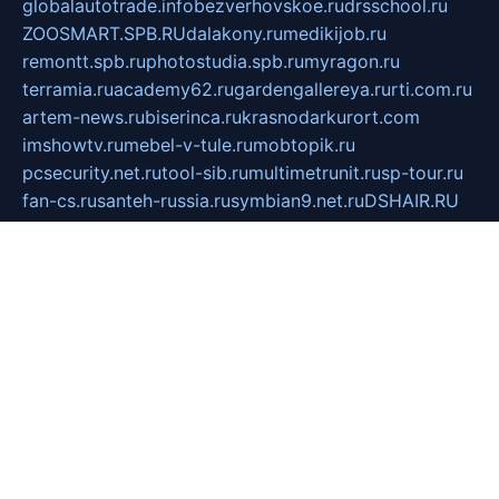
globalautotrade.info
bezverhovskoe.ru
drsschool.ru
ZOOSMART.SPB.RU
dalakony.ru
medikijob.ru
remontt.spb.ru
photostudia.spb.ru
myragon.ru
terramia.ru
academy62.ru
gardengallereya.ru
rti.com.ru
artem-news.ru
biserinca.ru
krasnodarkurort.com
imshowtv.ru
mebel-v-tule.ru
mobtopik.ru
pcsecurity.net.ru
tool-sib.ru
multimetrunit.ru
sp-tour.ru
fan-cs.ru
santeh-russia.ru
symbian9.net.ru
DSHAIR.RU
tmmotors.spb.ru
xjocuricopii.com
musavtomat.msk.ru
obustrojdom.ru
sovetcik.ru
ybaranovskaya.ru
ppknews.ru
cult-alshei.ru
JAPANRUSSIA.RU
proekciyamebel.ru
imper-finans.ru
rim.org.ru
glamourai.ru
brassminus.ru
zabor-pro.ru
ftn.pp.ru
dorogoe58.ru
laimengpacker.ru
kuzova-zapchasti.ru
sageerp.ru
taxodrom.ru
dsrazvitie.ru
hardcity.net.ru
ratinghomegames.ru
topservice25.ru
gubernyan.ru
gtglasslined.ru
ii4.ru
tssport.spb.ru
andorra24.com
blackwallstreet.ru
oboimos.ru
optim-doors.com.ru