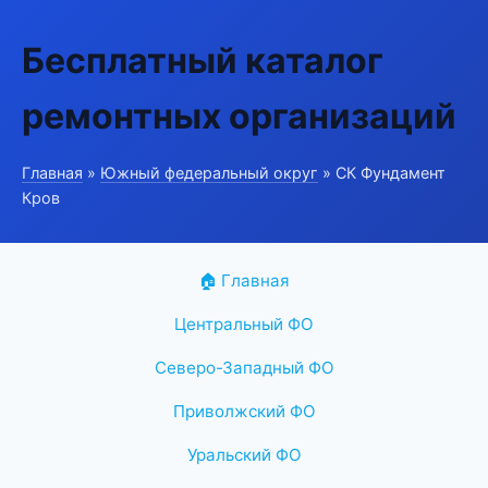
Бесплатный каталог
ремонтных организаций
Главная
»
Южный федеральный округ
» СК Фундамент
Кров
🏠 Главная
Центральный ФО
Северо-Западный ФО
Приволжский ФО
Уральский ФО