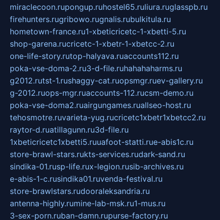
miraclecoon.ru
pongup.ru
hostel65.ru
liura.ru
glasspb.ru
firehunters.ru
gribowo.ru
gnalis.ru
bulkitula.ru
hometown-france.ru
1-xbeticricetc-1-xbetti-5.ru
shop-garena.ru
cricetc-1-xbetr-1-xbetcc-2.ru
one-life-story.ru
top-halyava.ru
accounts112.ru
poka-vse-doma-2.ru
3-d-file.ru
hahahaharms.ru
g2012.ru
tst-1.ru
shaggy-cat.ru
opsmgr.ru
ev-gallery.ru
g-2012.ru
ops-mgr.ru
accounts-112.ru
csm-demo.ru
poka-vse-doma2.ru
airgungames.ru
allseo-host.ru
tehosmotre.ru
varieta-yug.ru
cricetc1xbetr1xbetcc2.ru
raytor-d.ru
atillagunn.ru
3d-file.ru
1xbeticricetc1xbetti5.ru
uafoot-statti.ru
e-abis1c.ru
store-brawl-stars.ru
kts-services.ru
dark-sand.ru
sindika-01.ru
sp-life.ru
x-legion.ru
sib-archives.ru
e-abis-1-c.ru
sindika01.ru
venda-festival.ru
store-brawlstars.ru
dooraleksandria.ru
antenna-highly.ru
mine-lab-msk.ru
1-mus.ru
3-sex-porn.ru
ban-damn.ru
purse-factory.ru