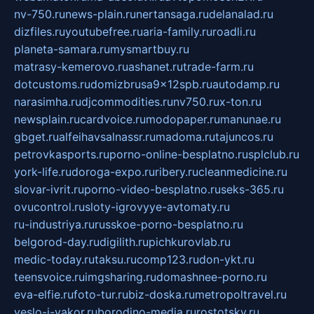
nv-750.ru
news-plain.ru
nertansaga.ru
delanalad.ru
dizfiles.ru
youtubefree.ru
aria-family.ru
roadli.ru
planeta-samara.ru
mysmartbuy.ru
matrasy-kemerovo.ru
ashanet.ru
trade-farm.ru
dotcustoms.ru
domizbrusa9x12spb.ru
autodamp.ru
narasimha.ru
djcommodities.ru
nv750.ru
x-ton.ru
newsplain.ru
cardvoice.ru
modopaper.ru
manunae.ru
gbget.ru
alfeihavsalnassr.ru
madoma.ru
tajuncos.ru
petrovkasports.ru
porno-online-besplatno.ru
splclub.ru
york-life.ru
doroga-expo.ru
ribery.ru
cleanmedicine.ru
slovar-ivrit.ru
porno-video-besplatno.ru
seks-365.ru
ovucontrol.ru
sloty-igrovyye-avtomaty.ru
ru-industriya.ru
russkoe-porno-besplatno.ru
belgorod-day.ru
digilith.ru
pichkurovlab.ru
medic-today.ru
taksu.ru
comp123.ru
don-ykt.ru
teensvoice.ru
imgsharing.ru
domashnee-porno.ru
eva-elfie.ru
foto-tur.ru
biz-doska.ru
metropoltravel.ru
veslo-i-yakor.ru
borodino-media.ru
rostotsky.ru