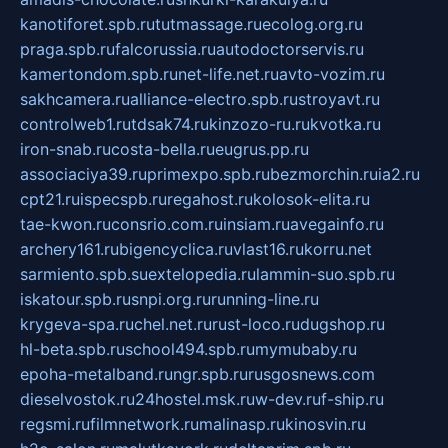
kanotiforet.spb.ru
tutmassage.ru
ecolog.org.ru
praga.spb.ru
falcorussia.ru
autodoctorservis.ru
kamertondom.spb.ru
net-life.net.ru
avto-vozim.ru
sakhcamera.ru
alliance-electro.spb.ru
stroyavt.ru
controlweb1.ru
tdsak74.ru
kinzozo-ru.ru
kvotka.ru
iron-snab.ru
costa-bella.ru
eugrus.pp.ru
associaciya39.ru
primexpo.spb.ru
bezmorchin.ru
ia2.ru
cpt21.ru
ispecspb.ru
regahost.ru
kolosok-elita.ru
tae-kwon.ru
consrio.com.ru
insiam.ru
avegainfo.ru
archery161.ru
bigencyclica.ru
vlast16.ru
korru.net
sarmiento.spb.su
extelopedia.ru
lammin-suo.spb.ru
iskatour.spb.ru
snpi.org.ru
running-line.ru
krygeva-spa.ru
chel.net.ru
rust-loco.ru
dugshop.ru
hl-beta.spb.ru
school494.spb.ru
mymubaby.ru
epoha-metalband.ru
ngr.spb.ru
rusgosnews.com
dieselvostok.ru
24hostel.msk.ru
w-dev.ru
f-ship.ru
regsmi.ru
filmnetwork.ru
malinasp.ru
kinosvin.ru