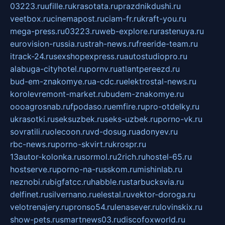
03223.ru
ufille.ru
krasotata.ru
prazdnikdushi.ru
veetbox.ru
cinemapost.ru
ciam-fr.ru
kraft-you.ru
mega-press.ru
03223.ru
web-explore.ru
rastenuya.ru
eurovision-russia.ru
strah-news.ru
freeride-team.ru
itrack-24.ru
sexshopexpress.ru
autostudiopro.ru
alabuga-cityhotel.ru
pornv.ru
atlantpereezd.ru
bud-em-znakomye.ru
a-cdc.ru
elektrostal-news.ru
korolevremont-market.ru
budem-znakomye.ru
oooagrosnab.ru
fpodaso.ru
emfire.ru
pro-otdelky.ru
ukrasotki.ru
seksuzbek.ru
seks-uzbek.ru
porno-vk.ru
sovratili.ru
olecoon.ru
vd-dosug.ru
adonyev.ru
rbc-news.ru
porno-skvirt.ru
krospr.ru
13autor-kolonka.ru
sormol.ru
2rich.ru
hostel-65.ru
hostserve.ru
porno-na-russkom.ru
mishinlab.ru
neznobi.ru
bigfatcc.ru
habble.ru
starbucksvia.ru
delfinet.ru
silvernano.ru
elestal.ru
vektor-doroga.ru
velotrenajery.ru
pronso54.ru
lenasever.ru
lovinskix.ru
show-pets.ru
smartnews03.ru
discofoxworld.ru