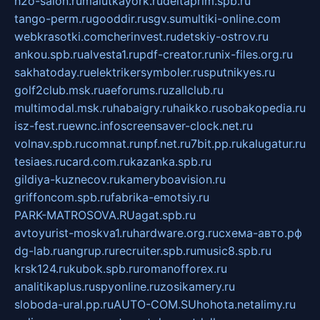
h2o-salon.ru
malutkayork.ru
deltaprim.spb.ru
tango-perm.ru
gooddir.ru
sgv.su
multiki-online.com
webkrasotki.com
cherinvest.ru
detskiy-ostrov.ru
ankou.spb.ru
alvesta1.ru
pdf-creator.ru
nix-files.org.ru
sakhatoday.ru
elektrikersymboler.ru
sputnikyes.ru
golf2club.msk.ru
aeforums.ru
zallclub.ru
multimodal.msk.ru
habaigry.ru
haikko.ru
sobakopedia.ru
isz-fest.ru
ewnc.info
screensaver-clock.net.ru
volnav.spb.ru
comnat.ru
npf.net.ru
7bit.pp.ru
kalugatur.ru
tesiaes.ru
card.com.ru
kazanka.spb.ru
gildiya-kuznecov.ru
kameryboavision.ru
griffoncom.spb.ru
fabrika-emotsiy.ru
PARK-MATROSOVA.RU
agat.spb.ru
avtoyurist-moskva1.ru
hardware.org.ru
схема-авто.рф
dg-lab.ru
angrup.ru
recruiter.spb.ru
music8.spb.ru
krsk124.ru
kubok.spb.ru
romanofforex.ru
analitikaplus.ru
spyonline.ru
zosikamery.ru
sloboda-ural.pp.ru
AUTO-COM.SU
hohota.net
alimy.ru