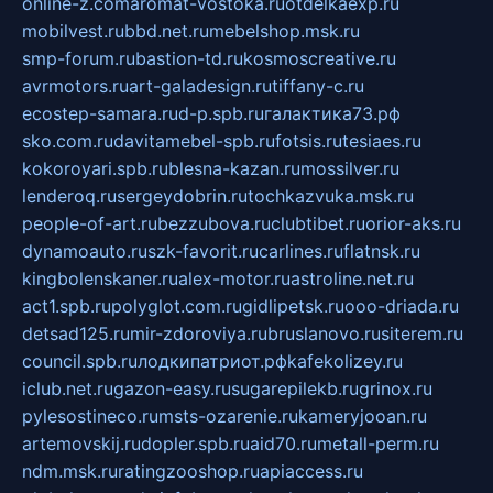
online-z.com
aromat-vostoka.ru
otdelkaexp.ru
mobilvest.ru
bbd.net.ru
mebelshop.msk.ru
smp-forum.ru
bastion-td.ru
kosmoscreative.ru
avrmotors.ru
art-galadesign.ru
tiffany-c.ru
ecostep-samara.ru
d-p.spb.ru
галактика73.рф
sko.com.ru
davitamebel-spb.ru
fotsis.ru
tesiaes.ru
kokoroyari.spb.ru
blesna-kazan.ru
mossilver.ru
lenderoq.ru
sergeydobrin.ru
tochkazvuka.msk.ru
people-of-art.ru
bezzubova.ru
clubtibet.ru
orior-aks.ru
dynamoauto.ru
szk-favorit.ru
carlines.ru
flatnsk.ru
kingbolenskaner.ru
alex-motor.ru
astroline.net.ru
act1.spb.ru
polyglot.com.ru
gidlipetsk.ru
ooo-driada.ru
detsad125.ru
mir-zdoroviya.ru
bruslanovo.ru
siterem.ru
council.spb.ru
лодкипатриот.рф
kafekolizey.ru
iclub.net.ru
gazon-easy.ru
sugarepilekb.ru
grinox.ru
pylesostineco.ru
msts-ozarenie.ru
kameryjooan.ru
artemovskij.ru
dopler.spb.ru
aid70.ru
metall-perm.ru
ndm.msk.ru
ratingzooshop.ru
apiaccess.ru