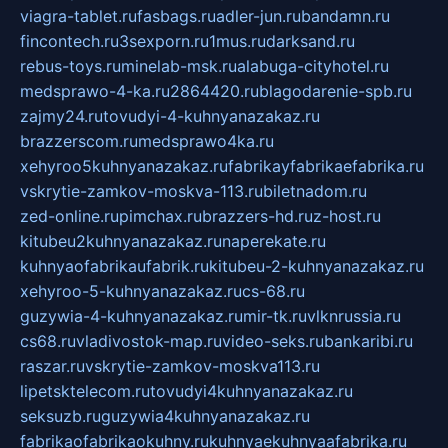
viagra-tablet.ru
fasbags.ru
adler-jun.ru
bandamn.ru
fincontech.ru
3sexporn.ru
1mus.ru
darksand.ru
rebus-toys.ru
minelab-msk.ru
alabuga-cityhotel.ru
medsprawo-4-ka.ru
2864420.ru
blagodarenie-spb.ru
zajmy24.ru
tovudyi-4-kuhnyanazakaz.ru
brazzerscom.ru
medsprawo4ka.ru
xehyroo5kuhnyanazakaz.ru
fabrikayfabrikaefabrika.ru
vskrytie-zamkov-moskva-113.ru
biletnadom.ru
zed-online.ru
pimchax.ru
brazzers-hd.ru
z-host.ru
kitubeu2kuhnyanazakaz.ru
naperekate.ru
kuhnyaofabrikaufabrik.ru
kitubeu-2-kuhnyanazakaz.ru
xehyroo-5-kuhnyanazakaz.ru
cs-68.ru
guzywia-4-kuhnyanazakaz.ru
mir-tk.ru
vlknrussia.ru
cs68.ru
vladivostok-map.ru
video-seks.ru
bankaribi.ru
raszar.ru
vskrytie-zamkov-moskva113.ru
lipetsktelecom.ru
tovudyi4kuhnyanazakaz.ru
seksuzb.ru
guzywia4kuhnyanazakaz.ru
fabrikaofabrikaokuhny.ru
kuhnyaekuhnyaafabrika.ru