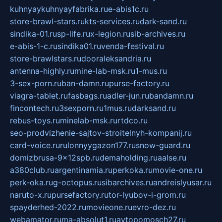
kuhnyaykuhnyayfabrika.ru
e-abis1c.ru
store-brawl-stars.ru
kts-services.ru
dark-sand.ru
sindika-01.ru
sp-life.ru
x-legion.ru
sib-archives.ru
e-abis-1-c.ru
sindika01.ru
venda-festival.ru
store-brawlstars.ru
dooraleksandria.ru
antenna-highly.ru
mine-lab-msk.ru
1-mus.ru
3-sex-porn.ru
ban-damn.ru
purse-factory.ru
viagra-tablet.ru
fasbags.ru
adler-jun.ru
bandamn.ru
fincontech.ru
3sexporn.ru
1mus.ru
darksand.ru
rebus-toys.ru
minelab-msk.ru
rtdco.ru
seo-prodvizhenie-sajtov-stroitelnyh-kompanij.ru
card-voice.ru
rulonnyygazon177.ru
snow-guard.ru
domizbrusa-9x12spb.ru
demaholding.ru
aalse.ru
a380club.ru
argentinamia.ru
perkoka.ru
movie-one.ru
perk-oka.ru
g-octopus.ru
sibarchives.ru
andreislyusar.ru
naruto-x.ru
pursefactory.ru
tor-lyubov-i-grom.ru
spayderhed-2022.ru
movieone.ru
evro-dez.ru
webamator.ru
ma-absolut1.ru
avtopomosch27.ru