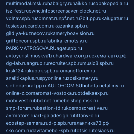
multimodal.msk.ru
habaigry.ru
haikko.ru
sobakopedia.ru
isz-fest.ru
ewnc.info
screensaver-clock.net.ru
volnav.spb.ru
comnat.ru
npf.net.ru
7bit.pp.ru
kalugatur.ru
tesiaes.ru
card.com.ru
kazanka.spb.ru
gildiya-kuznecov.ru
kameryboavision.ru
griffoncom.spb.ru
fabrika-emotsiy.ru
PARK-MATROSOVA.RU
agat.spb.ru
avtoyurist-moskva1.ru
hardware.org.ru
схема-авто.рф
dg-lab.ru
angrup.ru
recruiter.spb.ru
music8.spb.ru
krsk124.ru
kubok.spb.ru
romanofforex.ru
analitikaplus.ru
spyonline.ru
zosikamery.ru
sloboda-ural.pp.ru
AUTO-COM.SU
hohota.net
alimy.ru
online-z.com
aromat-vostoka.ru
otdelkaexp.ru
mobilvest.ru
bbd.net.ru
mebelshop.msk.ru
smp-forum.ru
bastion-td.ru
kosmoscreative.ru
avrmotors.ru
art-galadesign.ru
tiffany-c.ru
ecostep-samara.ru
d-p.spb.ru
галактика73.рф
sko.com.ru
davitamebel-spb.ru
fotsis.ru
tesiaes.ru