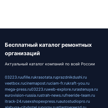
Бесплатный каталог ремонтных
организаций
Актуальный каталог компаний по всей России
03223.ru
ufille.ru
krasotata.ru
prazdnikdushi.ru
veetbox.ru
cinemapost.ru
ciam-fr.ru
kraft-you.ru
mega-press.ru
03223.ru
web-explore.ru
rastenuya.ru
eurovision-russia.ru
strah-news.ru
freeride-team.ru
itrack-24.ru
sexshopexpress.ru
autostudiopro.ru
alabuga-cityhotel.ru
pornv.ru
atlantpereezd.ru