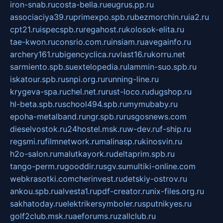
iron-snab.ru
costa-bella.ru
eugrus.pp.ru
associaciya39.ru
primexpo.spb.ru
bezmorchin.ru
ia2.ru
cpt21.ru
ispecspb.ru
regahost.ru
kolosok-elita.ru
tae-kwon.ru
consrio.com.ru
insiam.ru
avegainfo.ru
archery161.ru
bigencyclica.ru
vlast16.ru
korru.net
sarmiento.spb.su
extelopedia.ru
lammin-suo.spb.ru
iskatour.spb.ru
snpi.org.ru
running-line.ru
krygeva-spa.ru
chel.net.ru
rust-loco.ru
dugshop.ru
hl-beta.spb.ru
school494.spb.ru
mymubaby.ru
epoha-metalband.ru
ngr.spb.ru
rusgosnews.com
dieselvostok.ru
24hostel.msk.ru
w-dev.ru
f-ship.ru
regsmi.ru
filmnetwork.ru
malinasp.ru
kinosvin.ru
h2o-salon.ru
malutkayork.ru
deltaprim.spb.ru
tango-perm.ru
gooddir.ru
sgv.su
multiki-online.com
webkrasotki.com
cherinvest.ru
detskiy-ostrov.ru
ankou.spb.ru
alvesta1.ru
pdf-creator.ru
nix-files.org.ru
sakhatoday.ru
elektrikersymboler.ru
sputnikyes.ru
golf2club.msk.ru
aeforums.ru
zallclub.ru