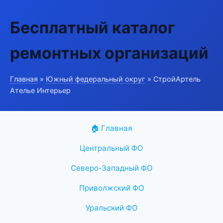
Бесплатный каталог
ремонтных организаций
Главная
»
Южный федеральный округ
» СтройАртель
Ателье Интерьер
🏠 Главная
Центральный ФО
Северо-Западный ФО
Приволжский ФО
Уральский ФО