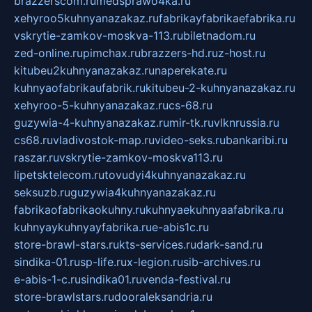
brazzerscom.ru
medsprawo4ka.ru
xehyroo5kuhnyanazakaz.ru
fabrikayfabrikaefabrika.ru
vskrytie-zamkov-moskva-113.ru
biletnadom.ru
zed-online.ru
pimchax.ru
brazzers-hd.ru
z-host.ru
kitubeu2kuhnyanazakaz.ru
naperekate.ru
kuhnyaofabrikaufabrik.ru
kitubeu-2-kuhnyanazakaz.ru
xehyroo-5-kuhnyanazakaz.ru
cs-68.ru
guzywia-4-kuhnyanazakaz.ru
mir-tk.ru
vlknrussia.ru
cs68.ru
vladivostok-map.ru
video-seks.ru
bankaribi.ru
raszar.ru
vskrytie-zamkov-moskva113.ru
lipetsktelecom.ru
tovudyi4kuhnyanazakaz.ru
seksuzb.ru
guzywia4kuhnyanazakaz.ru
fabrikaofabrikaokuhny.ru
kuhnyaekuhnyaafabrika.ru
kuhnyaykuhnyayfabrika.ru
e-abis1c.ru
store-brawl-stars.ru
kts-services.ru
dark-sand.ru
sindika-01.ru
sp-life.ru
x-legion.ru
sib-archives.ru
e-abis-1-c.ru
sindika01.ru
venda-festival.ru
store-brawlstars.ru
dooraleksandria.ru