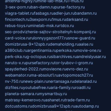
antenna-highly.ru
mine-lab-msk.ru
1-mus.ru
3-sex-porn.ru
ban-damn.ru
purse-factory.ru
viagra-tablet.ru
fasbags.ru
adler-jun.ru
bandamn.ru
fincontech.ru
3sexporn.ru
1mus.ru
darksand.ru
rebus-toys.ru
minelab-msk.ru
rtdco.ru
seo-prodvizhenie-sajtov-stroitelnyh-kompanij.ru
card-voice.ru
rulonnyygazon177.ru
snow-guard.ru
domizbrusa-9x12spb.ru
demaholding.ru
aalse.ru
a380club.ru
argentinamia.ru
perkoka.ru
movie-one.ru
perk-oka.ru
g-octopus.ru
sibarchives.ru
andreislyusar.ru
naruto-x.ru
pursefactory.ru
tor-lyubov-i-grom.ru
spayderhed-2022.ru
movieone.ru
evro-dez.ru
webamator.ru
ma-absolut1.ru
avtopomosch27.ru
nv-750.ru
news-plain.ru
nertansaga.ru
delanalad.ru
dizfiles.ru
youtubefree.ru
aria-family.ru
roadli.ru
planeta-samara.ru
mysmartbuy.ru
matrasy-kemerovo.ru
ashanet.ru
trade-farm.ru
dotcustoms.ru
domizbrusa9x12spb.ru
autodamp.ru