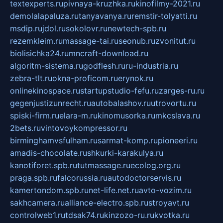
textexperts.ru
pivnaya-kruzhka.ru
kinofilmy-2021.ru
demolalapaluza.ru
tanyavanya.ru
remstir-tolyatti.ru
msdip.ru
jdol.ru
sokolovr.ru
newtech-spb.ru
rezemkleim.ru
massage-tai.ru
seonub.ru
zvonitut.ru
biolisichka24.ru
mncraft-download.ru
algoritm-sistema.ru
godflesh.ru
ru-industria.ru
zebra-tlt.ru
okna-proficom.ru
erynok.ru
onlinekinospace.ru
startupstudio-fefu.ru
zarges-ru.ru
gegenjustizunrecht.ru
autobalashov.ru
utrovortu.ru
spiski-firm.ru
elara-m.ru
kinomusorka.ru
mkcslava.ru
2bets.ru
vintovoykompressor.ru
birminghamvsfulham.ru
sarmat-komp.ru
pioneeri.ru
amadis-chocolate.ru
shkurki-karakulya.ru
kanotiforet.spb.ru
tutmassage.ru
ecolog.org.ru
praga.spb.ru
falcorussia.ru
autodoctorservis.ru
kamertondom.spb.ru
net-life.net.ru
avto-vozim.ru
sakhcamera.ru
alliance-electro.spb.ru
stroyavt.ru
controlweb1.ru
tdsak74.ru
kinzozo-ru.ru
kvotka.ru