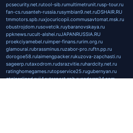
pcsecurity.net.ru
tool-sib.ru
multimetrunit.ru
sp-tour.ru
fan-cs.ru
santeh-russia.ru
symbian9.net.ru
DSHAIR.RU
tmmotors.spb.ru
xjocuricopii.com
musavtomat.msk.ru
obustrojdom.ru
sovetcik.ru
ybaranovskaya.ru
ppknews.ru
cult-alshei.ru
JAPANRUSSIA.RU
proekciyamebel.ru
imper-finans.ru
rim.org.ru
glamourai.ru
brassminus.ru
zabor-pro.ru
ftn.pp.ru
dorogoe58.ru
laimengpacker.ru
kuzova-zapchasti.ru
sageerp.ru
taxodrom.ru
dsrazvitie.ru
hardcity.net.ru
ratinghomegames.ru
topservice25.ru
gubernyan.ru
gtglasslined.ru
ii4.ru
tssport.spb.ru
andorra24.com
blackwallstreet.ru
oboimos.ru
optim-doors.com.ru
ikuch.ru
nycr.org.ru
npa21.ru
vremya-ch.spb.ru
desert000.ru
ivtorgi.ru
ifiori.ru
catalog-statei.ru
dcv.org.ru
spetsmaster174.ru
ipkameryhiseeu.ru
dum26.ru
ruspol.spb.ru
fr-opendp.ru
kam-solnyshko.ru
cheyenne-arapaho.ru
sevzapmetal.spb.ru
ted-lapidus.spb.ru
parasite-eliminator.ru