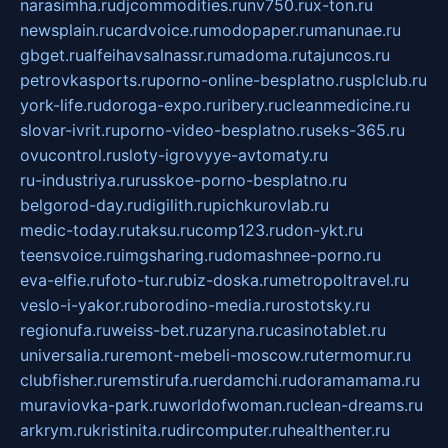
narasimha.ru
djcommodities.ru
nv750.ru
x-ton.ru
newsplain.ru
cardvoice.ru
modopaper.ru
manunae.ru
gbget.ru
alfeihavsalnassr.ru
madoma.ru
tajuncos.ru
petrovkasports.ru
porno-online-besplatno.ru
splclub.ru
york-life.ru
doroga-expo.ru
ribery.ru
cleanmedicine.ru
slovar-ivrit.ru
porno-video-besplatno.ru
seks-365.ru
ovucontrol.ru
sloty-igrovyye-avtomaty.ru
ru-industriya.ru
russkoe-porno-besplatno.ru
belgorod-day.ru
digilith.ru
pichkurovlab.ru
medic-today.ru
taksu.ru
comp123.ru
don-ykt.ru
teensvoice.ru
imgsharing.ru
domashnee-porno.ru
eva-elfie.ru
foto-tur.ru
biz-doska.ru
metropoltravel.ru
veslo-i-yakor.ru
borodino-media.ru
rostotsky.ru
regionufa.ru
weiss-bet.ru
zaryna.ru
casinotablet.ru
universalia.ru
remont-mebeli-moscow.ru
termomur.ru
clubfisher.ru
remstirufa.ru
erdamchi.ru
doramamama.ru
muraviovka-park.ru
worldofwoman.ru
clean-dreams.ru
arkrym.ru
kristinita.ru
dircomputer.ru
healthenter.ru