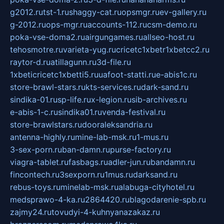
g2012.ru
tst-1.ru
shaggy-cat.ru
opsmgr.ru
ev-gallery.ru
g-2012.ru
ops-mgr.ru
accounts-112.ru
csm-demo.ru
poka-vse-doma2.ru
airgungames.ru
allseo-host.ru
tehosmotre.ru
varieta-yug.ru
cricetc1xbetr1xbetcc2.ru
raytor-d.ru
atillagunn.ru
3d-file.ru
1xbeticricetc1xbetti5.ru
uafoot-statti.ru
e-abis1c.ru
store-brawl-stars.ru
kts-services.ru
dark-sand.ru
sindika-01.ru
sp-life.ru
x-legion.ru
sib-archives.ru
e-abis-1-c.ru
sindika01.ru
venda-festival.ru
store-brawlstars.ru
dooraleksandria.ru
antenna-highly.ru
mine-lab-msk.ru
1-mus.ru
3-sex-porn.ru
ban-damn.ru
purse-factory.ru
viagra-tablet.ru
fasbags.ru
adler-jun.ru
bandamn.ru
fincontech.ru
3sexporn.ru
1mus.ru
darksand.ru
rebus-toys.ru
minelab-msk.ru
alabuga-cityhotel.ru
medsprawo-4-ka.ru
2864420.ru
blagodarenie-spb.ru
zajmy24.ru
tovudyi-4-kuhnyanazakaz.ru