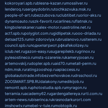
kokoroyari.spb.ru
blesna-kazan.ru
mossilver.ru
lenderoq.ru
sergeydobrin.ru
tochkazvuka.msk.ru
people-of-art.ru
bezzubova.ru
clubtibet.ru
orior-aks.ru
dynamoauto.ru
szk-favorit.ru
carlines.ru
flatnsk.ru
kingbolenskaner.ru
alex-motor.ru
astroline.net.ru
act1.spb.ru
polyglot.com.ru
gidlipetsk.ru
ooo-driada.ru
detsad125.ru
mir-zdoroviya.ru
bruslanovo.ru
siterem.ru
council.spb.ru
лодкипатриот.рф
kafekolizey.ru
iclub.net.ru
gazon-easy.ru
sugarepilekb.ru
grinox.ru
pylesostineco.ru
msts-ozarenie.ru
kameryjooan.ru
artemovskij.ru
dopler.spb.ru
aid70.ru
metall-perm.ru
ndm.msk.ru
ratingzooshop.ru
apiaccess.ru
globalautotrade.info
bezverhovskoe.ru
drsschool.ru
ZOOSMART.SPB.RU
dalakony.ru
medikijob.ru
remontt.spb.ru
photostudia.spb.ru
myragon.ru
terramia.ru
academy62.ru
gardengallereya.ru
rti.com.ru
artem-news.ru
biserinca.ru
krasnodarkurort.com
imshowtv.ru
mebel-v-tule.ru
mobtopik.ru