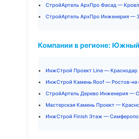
СтройАртель АрхПро Фасад — Кровл
СтройАртель АрхПро Инженерия — З
Компании в регионе: Южный
ИнжСтрой Проект Line — Краснодар
ИнжСтрой Камень Roof — Ростов-на
СтройАртель Дерево Инженерия — 
Мастерская Камень Проект — Красн
ИнжСтрой Finish Этаж — Симферопо