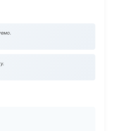
уемо.
у.