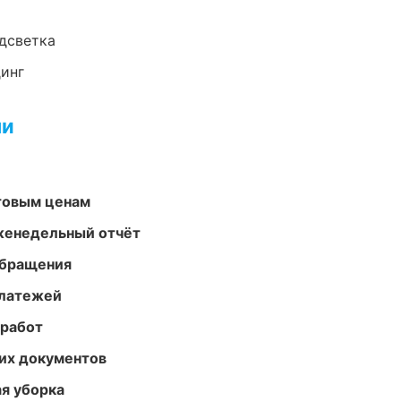
одсветка
динг
ми
птовым ценам
женедельный отчёт
обращения
платежей
 работ
их документов
ая уборка