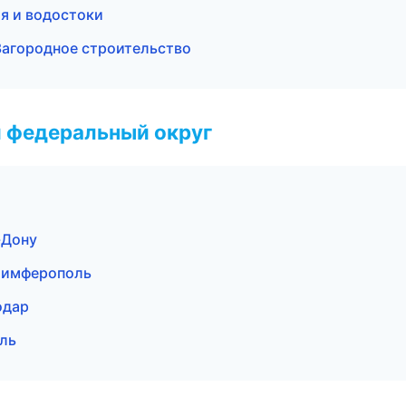
я и водостоки
агородное строительство
 федеральный округ
-Дону
Симферополь
одар
ль