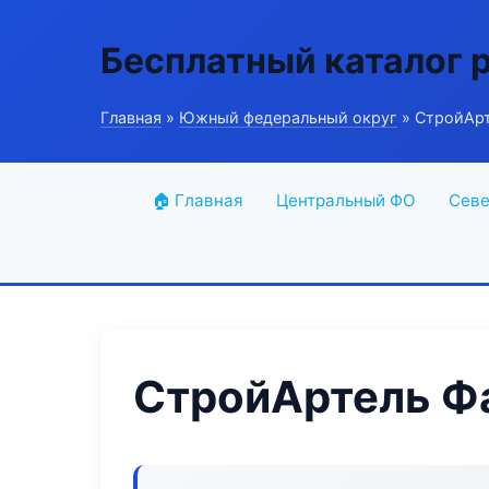
Бесплатный каталог 
Главная
»
Южный федеральный округ
» СтройАрт
🏠 Главная
Центральный ФО
Севе
СтройАртель Ф