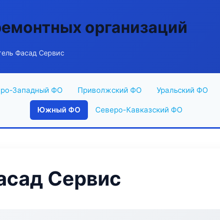
ремонтных организаций
ель Фасад Сервис
ро-Западный ФО
Приволжский ФО
Уральский ФО
Южный ФО
Северо-Кавказский ФО
асад Сервис