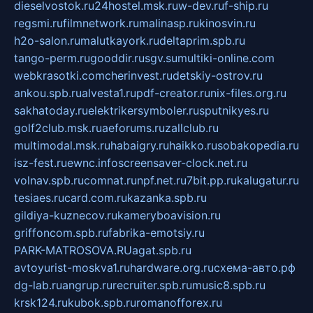
dieselvostok.ru
24hostel.msk.ru
w-dev.ru
f-ship.ru
regsmi.ru
filmnetwork.ru
malinasp.ru
kinosvin.ru
h2o-salon.ru
malutkayork.ru
deltaprim.spb.ru
tango-perm.ru
gooddir.ru
sgv.su
multiki-online.com
webkrasotki.com
cherinvest.ru
detskiy-ostrov.ru
ankou.spb.ru
alvesta1.ru
pdf-creator.ru
nix-files.org.ru
sakhatoday.ru
elektrikersymboler.ru
sputnikyes.ru
golf2club.msk.ru
aeforums.ru
zallclub.ru
multimodal.msk.ru
habaigry.ru
haikko.ru
sobakopedia.ru
isz-fest.ru
ewnc.info
screensaver-clock.net.ru
volnav.spb.ru
comnat.ru
npf.net.ru
7bit.pp.ru
kalugatur.ru
tesiaes.ru
card.com.ru
kazanka.spb.ru
gildiya-kuznecov.ru
kameryboavision.ru
griffoncom.spb.ru
fabrika-emotsiy.ru
PARK-MATROSOVA.RU
agat.spb.ru
avtoyurist-moskva1.ru
hardware.org.ru
схема-авто.рф
dg-lab.ru
angrup.ru
recruiter.spb.ru
music8.spb.ru
krsk124.ru
kubok.spb.ru
romanofforex.ru