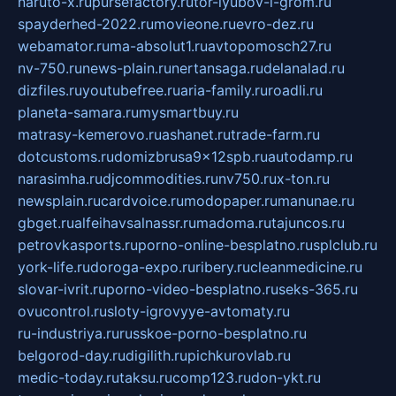
naruto-x.ru
pursefactory.ru
tor-lyubov-i-grom.ru
spayderhed-2022.ru
movieone.ru
evro-dez.ru
webamator.ru
ma-absolut1.ru
avtopomosch27.ru
nv-750.ru
news-plain.ru
nertansaga.ru
delanalad.ru
dizfiles.ru
youtubefree.ru
aria-family.ru
roadli.ru
planeta-samara.ru
mysmartbuy.ru
matrasy-kemerovo.ru
ashanet.ru
trade-farm.ru
dotcustoms.ru
domizbrusa9x12spb.ru
autodamp.ru
narasimha.ru
djcommodities.ru
nv750.ru
x-ton.ru
newsplain.ru
cardvoice.ru
modopaper.ru
manunae.ru
gbget.ru
alfeihavsalnassr.ru
madoma.ru
tajuncos.ru
petrovkasports.ru
porno-online-besplatno.ru
splclub.ru
york-life.ru
doroga-expo.ru
ribery.ru
cleanmedicine.ru
slovar-ivrit.ru
porno-video-besplatno.ru
seks-365.ru
ovucontrol.ru
sloty-igrovyye-avtomaty.ru
ru-industriya.ru
russkoe-porno-besplatno.ru
belgorod-day.ru
digilith.ru
pichkurovlab.ru
medic-today.ru
taksu.ru
comp123.ru
don-ykt.ru