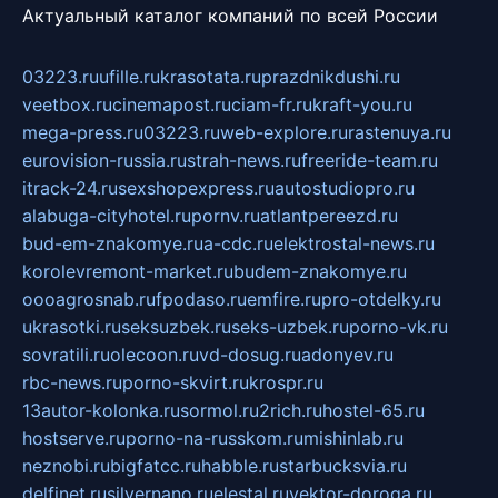
Актуальный каталог компаний по всей России
03223.ru
ufille.ru
krasotata.ru
prazdnikdushi.ru
veetbox.ru
cinemapost.ru
ciam-fr.ru
kraft-you.ru
mega-press.ru
03223.ru
web-explore.ru
rastenuya.ru
eurovision-russia.ru
strah-news.ru
freeride-team.ru
itrack-24.ru
sexshopexpress.ru
autostudiopro.ru
alabuga-cityhotel.ru
pornv.ru
atlantpereezd.ru
bud-em-znakomye.ru
a-cdc.ru
elektrostal-news.ru
korolevremont-market.ru
budem-znakomye.ru
oooagrosnab.ru
fpodaso.ru
emfire.ru
pro-otdelky.ru
ukrasotki.ru
seksuzbek.ru
seks-uzbek.ru
porno-vk.ru
sovratili.ru
olecoon.ru
vd-dosug.ru
adonyev.ru
rbc-news.ru
porno-skvirt.ru
krospr.ru
13autor-kolonka.ru
sormol.ru
2rich.ru
hostel-65.ru
hostserve.ru
porno-na-russkom.ru
mishinlab.ru
neznobi.ru
bigfatcc.ru
habble.ru
starbucksvia.ru
delfinet.ru
silvernano.ru
elestal.ru
vektor-doroga.ru