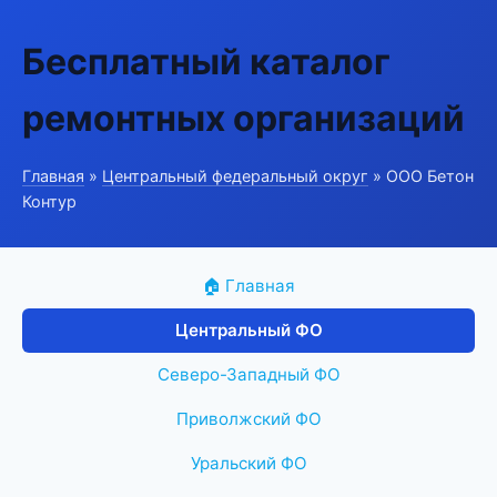
Бесплатный каталог
ремонтных организаций
Главная
»
Центральный федеральный округ
» ООО Бетон
Контур
🏠 Главная
Центральный ФО
Северо-Западный ФО
Приволжский ФО
Уральский ФО