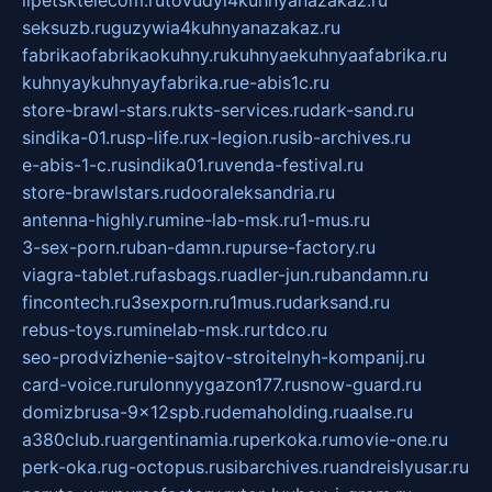
lipetsktelecom.ru
tovudyi4kuhnyanazakaz.ru
seksuzb.ru
guzywia4kuhnyanazakaz.ru
fabrikaofabrikaokuhny.ru
kuhnyaekuhnyaafabrika.ru
kuhnyaykuhnyayfabrika.ru
e-abis1c.ru
store-brawl-stars.ru
kts-services.ru
dark-sand.ru
sindika-01.ru
sp-life.ru
x-legion.ru
sib-archives.ru
e-abis-1-c.ru
sindika01.ru
venda-festival.ru
store-brawlstars.ru
dooraleksandria.ru
antenna-highly.ru
mine-lab-msk.ru
1-mus.ru
3-sex-porn.ru
ban-damn.ru
purse-factory.ru
viagra-tablet.ru
fasbags.ru
adler-jun.ru
bandamn.ru
fincontech.ru
3sexporn.ru
1mus.ru
darksand.ru
rebus-toys.ru
minelab-msk.ru
rtdco.ru
seo-prodvizhenie-sajtov-stroitelnyh-kompanij.ru
card-voice.ru
rulonnyygazon177.ru
snow-guard.ru
domizbrusa-9x12spb.ru
demaholding.ru
aalse.ru
a380club.ru
argentinamia.ru
perkoka.ru
movie-one.ru
perk-oka.ru
g-octopus.ru
sibarchives.ru
andreislyusar.ru