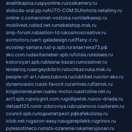
analitikaplus.ru
spyonline.ru
zosikamery.ru
sloboda-ural.pp.ru
AUTO-COM.SU
hohota.net
alimy.ru
online-z.com
aromat-vostoka.ru
otdelkaexp.ru
mobilvest.ru
bbd.net.ru
mebelshop.msk.ru
smp-forum.ru
bastion-td.ru
kosmoscreative.ru
avrmotors.ru
art-galadesign.ru
tiffany-c.ru
ecostep-samara.ru
d-p.spb.ru
галактика73.рф
sko.com.ru
davitamebel-spb.ru
fotsis.ru
tesiaes.ru
kokoroyari.spb.ru
blesna-kazan.ru
mossilver.ru
lenderoq.ru
sergeydobrin.ru
tochkazvuka.msk.ru
people-of-art.ru
bezzubova.ru
clubtibet.ru
orior-aks.ru
dynamoauto.ru
szk-favorit.ru
carlines.ru
flatnsk.ru
kingbolenskaner.ru
alex-motor.ru
astroline.net.ru
act1.spb.ru
polyglot.com.ru
gidlipetsk.ru
ooo-driada.ru
detsad125.ru
mir-zdoroviya.ru
bruslanovo.ru
siterem.ru
council.spb.ru
лодкипатриот.рф
kafekolizey.ru
iclub.net.ru
gazon-easy.ru
sugarepilekb.ru
grinox.ru
pylesostineco.ru
msts-ozarenie.ru
kameryjooan.ru