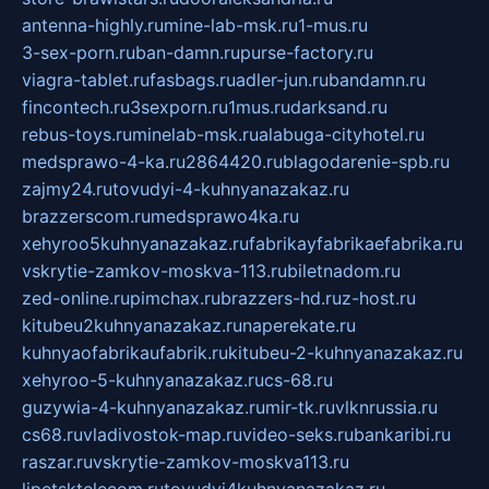
antenna-highly.ru
mine-lab-msk.ru
1-mus.ru
3-sex-porn.ru
ban-damn.ru
purse-factory.ru
viagra-tablet.ru
fasbags.ru
adler-jun.ru
bandamn.ru
fincontech.ru
3sexporn.ru
1mus.ru
darksand.ru
rebus-toys.ru
minelab-msk.ru
alabuga-cityhotel.ru
medsprawo-4-ka.ru
2864420.ru
blagodarenie-spb.ru
zajmy24.ru
tovudyi-4-kuhnyanazakaz.ru
brazzerscom.ru
medsprawo4ka.ru
xehyroo5kuhnyanazakaz.ru
fabrikayfabrikaefabrika.ru
vskrytie-zamkov-moskva-113.ru
biletnadom.ru
zed-online.ru
pimchax.ru
brazzers-hd.ru
z-host.ru
kitubeu2kuhnyanazakaz.ru
naperekate.ru
kuhnyaofabrikaufabrik.ru
kitubeu-2-kuhnyanazakaz.ru
xehyroo-5-kuhnyanazakaz.ru
cs-68.ru
guzywia-4-kuhnyanazakaz.ru
mir-tk.ru
vlknrussia.ru
cs68.ru
vladivostok-map.ru
video-seks.ru
bankaribi.ru
raszar.ru
vskrytie-zamkov-moskva113.ru