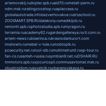
artemovskij.ru
dopler.spb.ru
aid70.ru
metall-perm.ru
ndm.msk.ru
ratingzooshop.ru
apiaccess.ru
globalautotrade.info
bezverhovskoe.ru
drsschool.ru
ZOOSMART.SPB.RU
dalakony.ru
medikijob.ru
remontt.spb.ru
photostudia.spb.ru
myragon.ru
terramia.ru
academy62.ru
gardengallereya.ru
rti.com.ru
artem-news.ru
biserinca.ru
krasnodarkurort.com
imshowtv.ru
mebel-v-tule.ru
mobtopik.ru
pcsecurity.net.ru
tool-sib.ru
multimetrunit.ru
sp-tour.ru
fan-cs.ru
santeh-russia.ru
symbian9.net.ru
DSHAIR.RU
tmmotors.spb.ru
xjocuricopii.com
musavtomat.msk.ru
obustrojdom.ru
sovetcik.ru
ybaranovskaya.ru
ppknews.ru
cult-alshei.ru
JAPANRUSSIA.RU
proekciyamebel.ru
imper-finans.ru
rim.org.ru
glamourai.ru
brassminus.ru
zabor-pro.ru
ftn.pp.ru
dorogoe58.ru
laimengpacker.ru
kuzova-zapchasti.ru
sageerp.ru
taxodrom.ru
dsrazvitie.ru
hardcity.net.ru
ratinghomegames.ru
topservice25.ru
gubernyan.ru