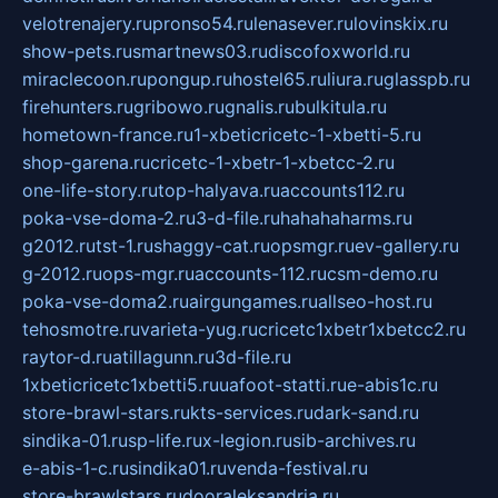
velotrenajery.ru
pronso54.ru
lenasever.ru
lovinskix.ru
show-pets.ru
smartnews03.ru
discofoxworld.ru
miraclecoon.ru
pongup.ru
hostel65.ru
liura.ru
glasspb.ru
firehunters.ru
gribowo.ru
gnalis.ru
bulkitula.ru
hometown-france.ru
1-xbeticricetc-1-xbetti-5.ru
shop-garena.ru
cricetc-1-xbetr-1-xbetcc-2.ru
one-life-story.ru
top-halyava.ru
accounts112.ru
poka-vse-doma-2.ru
3-d-file.ru
hahahaharms.ru
g2012.ru
tst-1.ru
shaggy-cat.ru
opsmgr.ru
ev-gallery.ru
g-2012.ru
ops-mgr.ru
accounts-112.ru
csm-demo.ru
poka-vse-doma2.ru
airgungames.ru
allseo-host.ru
tehosmotre.ru
varieta-yug.ru
cricetc1xbetr1xbetcc2.ru
raytor-d.ru
atillagunn.ru
3d-file.ru
1xbeticricetc1xbetti5.ru
uafoot-statti.ru
e-abis1c.ru
store-brawl-stars.ru
kts-services.ru
dark-sand.ru
sindika-01.ru
sp-life.ru
x-legion.ru
sib-archives.ru
e-abis-1-c.ru
sindika01.ru
venda-festival.ru
store-brawlstars.ru
dooraleksandria.ru