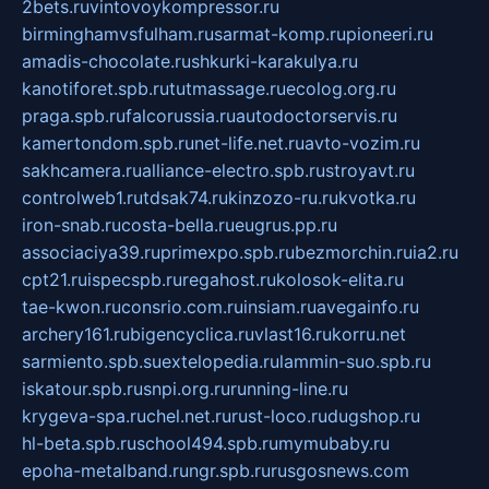
2bets.ru
vintovoykompressor.ru
birminghamvsfulham.ru
sarmat-komp.ru
pioneeri.ru
amadis-chocolate.ru
shkurki-karakulya.ru
kanotiforet.spb.ru
tutmassage.ru
ecolog.org.ru
praga.spb.ru
falcorussia.ru
autodoctorservis.ru
kamertondom.spb.ru
net-life.net.ru
avto-vozim.ru
sakhcamera.ru
alliance-electro.spb.ru
stroyavt.ru
controlweb1.ru
tdsak74.ru
kinzozo-ru.ru
kvotka.ru
iron-snab.ru
costa-bella.ru
eugrus.pp.ru
associaciya39.ru
primexpo.spb.ru
bezmorchin.ru
ia2.ru
cpt21.ru
ispecspb.ru
regahost.ru
kolosok-elita.ru
tae-kwon.ru
consrio.com.ru
insiam.ru
avegainfo.ru
archery161.ru
bigencyclica.ru
vlast16.ru
korru.net
sarmiento.spb.su
extelopedia.ru
lammin-suo.spb.ru
iskatour.spb.ru
snpi.org.ru
running-line.ru
krygeva-spa.ru
chel.net.ru
rust-loco.ru
dugshop.ru
hl-beta.spb.ru
school494.spb.ru
mymubaby.ru
epoha-metalband.ru
ngr.spb.ru
rusgosnews.com