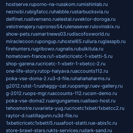
hostserve.ru
porno-na-russkom.ru
mishinlab.ru
neznobi.ru
bigfatcc.ru
habble.ru
starbucksvia.ru
delfinet.ru
silvernano.ru
elestal.ru
vektor-doroga.ru
velotrenajery.ru
pronso54.ru
lenasever.ru
lovinskix.ru
show-pets.ru
smartnews03.ru
discofoxworld.ru
miraclecoon.ru
pongup.ru
hostel65.ru
liura.ru
glasspb.ru
firehunters.ru
gribowo.ru
gnalis.ru
bulkitula.ru
hometown-france.ru
1-xbeticricetc-1-xbetti-5.ru
shop-garena.ru
cricetc-1-xbetr-1-xbetcc-2.ru
one-life-story.ru
top-halyava.ru
accounts112.ru
poka-vse-doma-2.ru
3-d-file.ru
hahahaharms.ru
g2012.ru
tst-1.ru
shaggy-cat.ru
opsmgr.ru
ev-gallery.ru
g-2012.ru
ops-mgr.ru
accounts-112.ru
csm-demo.ru
poka-vse-doma2.ru
airgungames.ru
allseo-host.ru
tehosmotre.ru
varieta-yug.ru
cricetc1xbetr1xbetcc2.ru
raytor-d.ru
atillagunn.ru
3d-file.ru
1xbeticricetc1xbetti5.ru
uafoot-statti.ru
e-abis1c.ru
store-brawl-stars.ru
kts-services.ru
dark-sand.ru