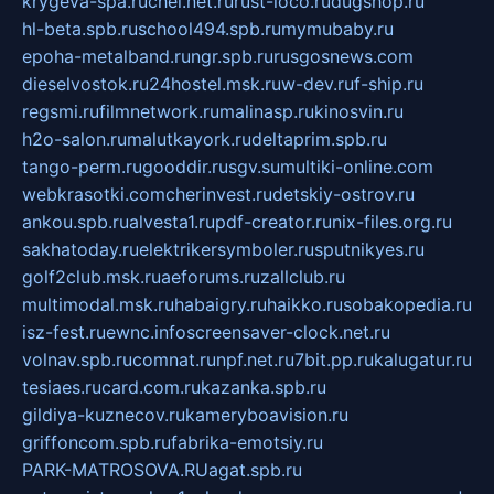
krygeva-spa.ru
chel.net.ru
rust-loco.ru
dugshop.ru
hl-beta.spb.ru
school494.spb.ru
mymubaby.ru
epoha-metalband.ru
ngr.spb.ru
rusgosnews.com
dieselvostok.ru
24hostel.msk.ru
w-dev.ru
f-ship.ru
regsmi.ru
filmnetwork.ru
malinasp.ru
kinosvin.ru
h2o-salon.ru
malutkayork.ru
deltaprim.spb.ru
tango-perm.ru
gooddir.ru
sgv.su
multiki-online.com
webkrasotki.com
cherinvest.ru
detskiy-ostrov.ru
ankou.spb.ru
alvesta1.ru
pdf-creator.ru
nix-files.org.ru
sakhatoday.ru
elektrikersymboler.ru
sputnikyes.ru
golf2club.msk.ru
aeforums.ru
zallclub.ru
multimodal.msk.ru
habaigry.ru
haikko.ru
sobakopedia.ru
isz-fest.ru
ewnc.info
screensaver-clock.net.ru
volnav.spb.ru
comnat.ru
npf.net.ru
7bit.pp.ru
kalugatur.ru
tesiaes.ru
card.com.ru
kazanka.spb.ru
gildiya-kuznecov.ru
kameryboavision.ru
griffoncom.spb.ru
fabrika-emotsiy.ru
PARK-MATROSOVA.RU
agat.spb.ru