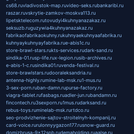
cs68.ru
vladivostok-map.ru
video-seks.ru
bankaribi.ru
raszar.ru
vskrytie-zamkov-moskva113.ru
lipetsktelecom.ru
tovudyi4kuhnyanazakaz.ru
seksuzb.ru
guzywia4kuhnyanazakaz.ru
fabrikaofabrikaokuhny.ru
kuhnyaekuhnyaafabrika.ru
kuhnyaykuhnyayfabrika.ru
e-abis1c.ru
store-brawl-stars.ru
kts-services.ru
dark-sand.ru
sindika-01.ru
sp-life.ru
x-legion.ru
sib-archives.ru
e-abis-1-c.ru
sindika01.ru
venda-festival.ru
store-brawlstars.ru
dooraleksandria.ru
antenna-highly.ru
mine-lab-msk.ru
1-mus.ru
3-sex-porn.ru
ban-damn.ru
purse-factory.ru
viagra-tablet.ru
fasbags.ru
adler-jun.ru
bandamn.ru
fincontech.ru
3sexporn.ru
1mus.ru
darksand.ru
rebus-toys.ru
minelab-msk.ru
rtdco.ru
seo-prodvizhenie-sajtov-stroitelnyh-kompanij.ru
card-voice.ru
rulonnyygazon177.ru
snow-guard.ru
domizbrusa-9x12spb.ru
demaholding.ru
aalse.ru