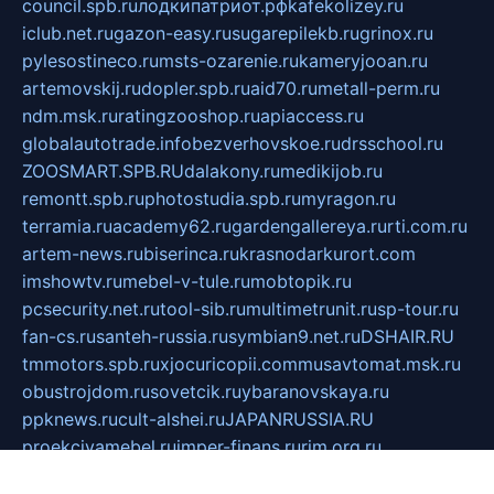
council.spb.ru
лодкипатриот.рф
kafekolizey.ru
iclub.net.ru
gazon-easy.ru
sugarepilekb.ru
grinox.ru
pylesostineco.ru
msts-ozarenie.ru
kameryjooan.ru
artemovskij.ru
dopler.spb.ru
aid70.ru
metall-perm.ru
ndm.msk.ru
ratingzooshop.ru
apiaccess.ru
globalautotrade.info
bezverhovskoe.ru
drsschool.ru
ZOOSMART.SPB.RU
dalakony.ru
medikijob.ru
remontt.spb.ru
photostudia.spb.ru
myragon.ru
terramia.ru
academy62.ru
gardengallereya.ru
rti.com.ru
artem-news.ru
biserinca.ru
krasnodarkurort.com
imshowtv.ru
mebel-v-tule.ru
mobtopik.ru
pcsecurity.net.ru
tool-sib.ru
multimetrunit.ru
sp-tour.ru
fan-cs.ru
santeh-russia.ru
symbian9.net.ru
DSHAIR.RU
tmmotors.spb.ru
xjocuricopii.com
musavtomat.msk.ru
obustrojdom.ru
sovetcik.ru
ybaranovskaya.ru
ppknews.ru
cult-alshei.ru
JAPANRUSSIA.RU
proekciyamebel.ru
imper-finans.ru
rim.org.ru
glamourai.ru
brassminus.ru
zabor-pro.ru
ftn.pp.ru