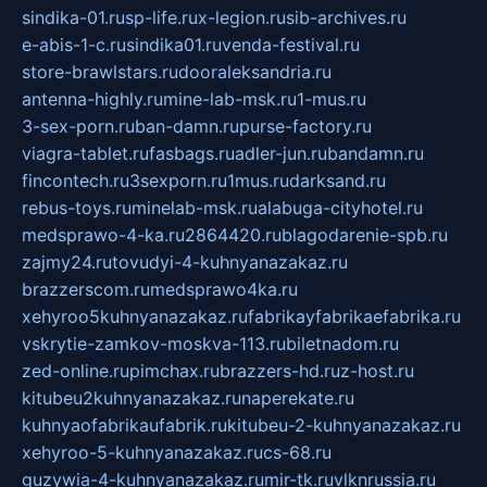
sindika-01.ru
sp-life.ru
x-legion.ru
sib-archives.ru
e-abis-1-c.ru
sindika01.ru
venda-festival.ru
store-brawlstars.ru
dooraleksandria.ru
antenna-highly.ru
mine-lab-msk.ru
1-mus.ru
3-sex-porn.ru
ban-damn.ru
purse-factory.ru
viagra-tablet.ru
fasbags.ru
adler-jun.ru
bandamn.ru
fincontech.ru
3sexporn.ru
1mus.ru
darksand.ru
rebus-toys.ru
minelab-msk.ru
alabuga-cityhotel.ru
medsprawo-4-ka.ru
2864420.ru
blagodarenie-spb.ru
zajmy24.ru
tovudyi-4-kuhnyanazakaz.ru
brazzerscom.ru
medsprawo4ka.ru
xehyroo5kuhnyanazakaz.ru
fabrikayfabrikaefabrika.ru
vskrytie-zamkov-moskva-113.ru
biletnadom.ru
zed-online.ru
pimchax.ru
brazzers-hd.ru
z-host.ru
kitubeu2kuhnyanazakaz.ru
naperekate.ru
kuhnyaofabrikaufabrik.ru
kitubeu-2-kuhnyanazakaz.ru
xehyroo-5-kuhnyanazakaz.ru
cs-68.ru
guzywia-4-kuhnyanazakaz.ru
mir-tk.ru
vlknrussia.ru