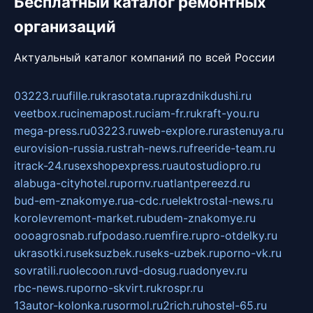
Бесплатный каталог ремонтных
организаций
Актуальный каталог компаний по всей России
03223.ru
ufille.ru
krasotata.ru
prazdnikdushi.ru
veetbox.ru
cinemapost.ru
ciam-fr.ru
kraft-you.ru
mega-press.ru
03223.ru
web-explore.ru
rastenuya.ru
eurovision-russia.ru
strah-news.ru
freeride-team.ru
itrack-24.ru
sexshopexpress.ru
autostudiopro.ru
alabuga-cityhotel.ru
pornv.ru
atlantpereezd.ru
bud-em-znakomye.ru
a-cdc.ru
elektrostal-news.ru
korolevremont-market.ru
budem-znakomye.ru
oooagrosnab.ru
fpodaso.ru
emfire.ru
pro-otdelky.ru
ukrasotki.ru
seksuzbek.ru
seks-uzbek.ru
porno-vk.ru
sovratili.ru
olecoon.ru
vd-dosug.ru
adonyev.ru
rbc-news.ru
porno-skvirt.ru
krospr.ru
13autor-kolonka.ru
sormol.ru
2rich.ru
hostel-65.ru