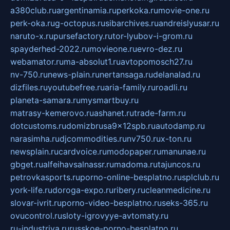
a380club.ru
argentinamia.ru
perkoka.ru
movie-one.ru
perk-oka.ru
g-octopus.ru
sibarchives.ru
andreislyusar.ru
naruto-x.ru
pursefactory.ru
tor-lyubov-i-grom.ru
spayderhed-2022.ru
movieone.ru
evro-dez.ru
webamator.ru
ma-absolut1.ru
avtopomosch27.ru
nv-750.ru
news-plain.ru
nertansaga.ru
delanalad.ru
dizfiles.ru
youtubefree.ru
aria-family.ru
roadli.ru
planeta-samara.ru
mysmartbuy.ru
matrasy-kemerovo.ru
ashanet.ru
trade-farm.ru
dotcustoms.ru
domizbrusa9x12spb.ru
autodamp.ru
narasimha.ru
djcommodities.ru
nv750.ru
x-ton.ru
newsplain.ru
cardvoice.ru
modopaper.ru
manunae.ru
gbget.ru
alfeihavsalnassr.ru
madoma.ru
tajuncos.ru
petrovkasports.ru
porno-online-besplatno.ru
splclub.ru
york-life.ru
doroga-expo.ru
ribery.ru
cleanmedicine.ru
slovar-ivrit.ru
porno-video-besplatno.ru
seks-365.ru
ovucontrol.ru
sloty-igrovyye-avtomaty.ru
ru-industriya.ru
russkoe-porno-besplatno.ru