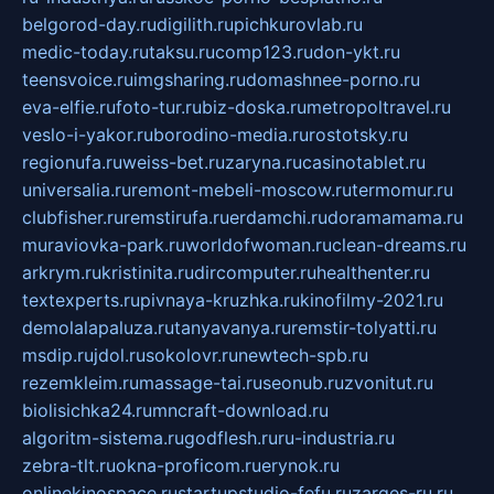
belgorod-day.ru
digilith.ru
pichkurovlab.ru
medic-today.ru
taksu.ru
comp123.ru
don-ykt.ru
teensvoice.ru
imgsharing.ru
domashnee-porno.ru
eva-elfie.ru
foto-tur.ru
biz-doska.ru
metropoltravel.ru
veslo-i-yakor.ru
borodino-media.ru
rostotsky.ru
regionufa.ru
weiss-bet.ru
zaryna.ru
casinotablet.ru
universalia.ru
remont-mebeli-moscow.ru
termomur.ru
clubfisher.ru
remstirufa.ru
erdamchi.ru
doramamama.ru
muraviovka-park.ru
worldofwoman.ru
clean-dreams.ru
arkrym.ru
kristinita.ru
dircomputer.ru
healthenter.ru
textexperts.ru
pivnaya-kruzhka.ru
kinofilmy-2021.ru
demolalapaluza.ru
tanyavanya.ru
remstir-tolyatti.ru
msdip.ru
jdol.ru
sokolovr.ru
newtech-spb.ru
rezemkleim.ru
massage-tai.ru
seonub.ru
zvonitut.ru
biolisichka24.ru
mncraft-download.ru
algoritm-sistema.ru
godflesh.ru
ru-industria.ru
zebra-tlt.ru
okna-proficom.ru
erynok.ru
onlinekinospace.ru
startupstudio-fefu.ru
zarges-ru.ru