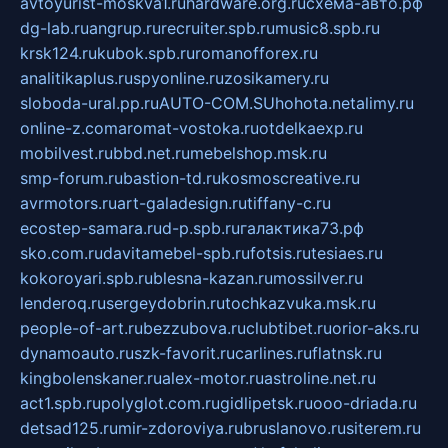
avtoyurist-moskva1.ru
hardware.org.ru
схема-авто.рф
dg-lab.ru
angrup.ru
recruiter.spb.ru
music8.spb.ru
krsk124.ru
kubok.spb.ru
romanofforex.ru
analitikaplus.ru
spyonline.ru
zosikamery.ru
sloboda-ural.pp.ru
AUTO-COM.SU
hohota.net
alimy.ru
online-z.com
aromat-vostoka.ru
otdelkaexp.ru
mobilvest.ru
bbd.net.ru
mebelshop.msk.ru
smp-forum.ru
bastion-td.ru
kosmoscreative.ru
avrmotors.ru
art-galadesign.ru
tiffany-c.ru
ecostep-samara.ru
d-p.spb.ru
галактика73.рф
sko.com.ru
davitamebel-spb.ru
fotsis.ru
tesiaes.ru
kokoroyari.spb.ru
blesna-kazan.ru
mossilver.ru
lenderoq.ru
sergeydobrin.ru
tochkazvuka.msk.ru
people-of-art.ru
bezzubova.ru
clubtibet.ru
orior-aks.ru
dynamoauto.ru
szk-favorit.ru
carlines.ru
flatnsk.ru
kingbolenskaner.ru
alex-motor.ru
astroline.net.ru
act1.spb.ru
polyglot.com.ru
gidlipetsk.ru
ooo-driada.ru
detsad125.ru
mir-zdoroviya.ru
bruslanovo.ru
siterem.ru