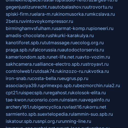
gegenjustizunrecht.ru
autobalashov.ru
utrovortu.ru
spiski-firm.ru
elara-m.ru
kinomusorka.ru
mkcslava.ru
2bets.ru
vintovoykompressor.ru
birminghamvsfulham.ru
sarmat-komp.ru
pioneeri.ru
amadis-chocolate.ru
shkurki-karakulya.ru
kanotiforet.spb.ru
tutmassage.ru
ecolog.org.ru
praga.spb.ru
falcorussia.ru
autodoctorservis.ru
kamertondom.spb.ru
net-life.net.ru
avto-vozim.ru
sakhcamera.ru
alliance-electro.spb.ru
stroyavt.ru
controlweb1.ru
tdsak74.ru
kinzozo-ru.ru
kvotka.ru
iron-snab.ru
costa-bella.ru
eugrus.pp.ru
associaciya39.ru
primexpo.spb.ru
bezmorchin.ru
ia2.ru
cpt21.ru
ispecspb.ru
regahost.ru
kolosok-elita.ru
tae-kwon.ru
consrio.com.ru
insiam.ru
avegainfo.ru
archery161.ru
bigencyclica.ru
vlast16.ru
korru.net
sarmiento.spb.su
extelopedia.ru
lammin-suo.spb.ru
iskatour.spb.ru
snpi.org.ru
running-line.ru