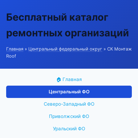
Бесплатный каталог
ремонтных организаций
Главная
»
Центральный федеральный округ
» СК Монтаж
Roof
🏠 Главная
Центральный ФО
Северо-Западный ФО
Приволжский ФО
Уральский ФО