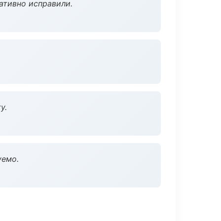
ативно исправили.
у.
уемо.