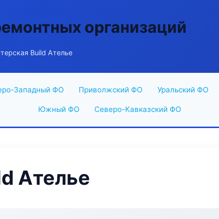
ремонтных организаций
терская Build Ателье
еро-Западный ФО
Приволжский ФО
Уральский ФО
Южный ФО
Северо-Кавказский ФО
ld Ателье