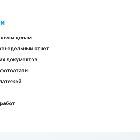
ми
птовым ценам
женедельный отчёт
их документов
 фотоэтапы
платежей
 работ