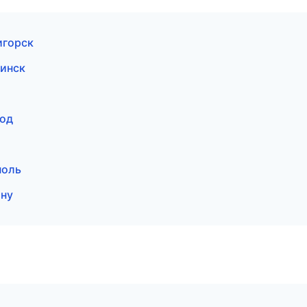
игорск
инск
род
поль
ону