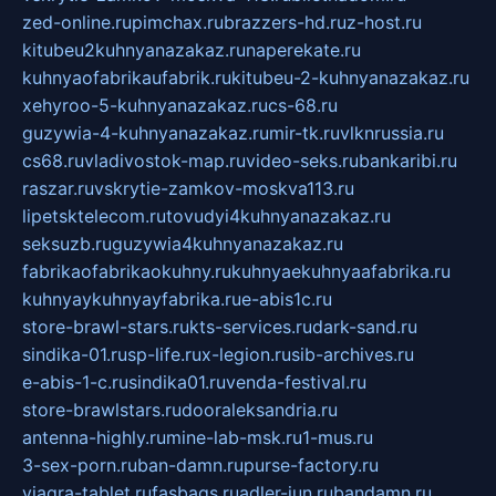
zed-online.ru
pimchax.ru
brazzers-hd.ru
z-host.ru
kitubeu2kuhnyanazakaz.ru
naperekate.ru
kuhnyaofabrikaufabrik.ru
kitubeu-2-kuhnyanazakaz.ru
xehyroo-5-kuhnyanazakaz.ru
cs-68.ru
guzywia-4-kuhnyanazakaz.ru
mir-tk.ru
vlknrussia.ru
cs68.ru
vladivostok-map.ru
video-seks.ru
bankaribi.ru
raszar.ru
vskrytie-zamkov-moskva113.ru
lipetsktelecom.ru
tovudyi4kuhnyanazakaz.ru
seksuzb.ru
guzywia4kuhnyanazakaz.ru
fabrikaofabrikaokuhny.ru
kuhnyaekuhnyaafabrika.ru
kuhnyaykuhnyayfabrika.ru
e-abis1c.ru
store-brawl-stars.ru
kts-services.ru
dark-sand.ru
sindika-01.ru
sp-life.ru
x-legion.ru
sib-archives.ru
e-abis-1-c.ru
sindika01.ru
venda-festival.ru
store-brawlstars.ru
dooraleksandria.ru
antenna-highly.ru
mine-lab-msk.ru
1-mus.ru
3-sex-porn.ru
ban-damn.ru
purse-factory.ru
viagra-tablet.ru
fasbags.ru
adler-jun.ru
bandamn.ru