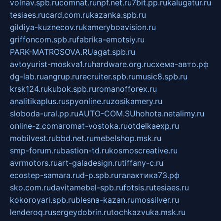
volnav.spb.ru
comnat.ru
npf.net.ru
7bit.pp.ru
kalugatur.ru
tesiaes.ru
card.com.ru
kazanka.spb.ru
gildiya-kuznecov.ru
kameryboavision.ru
griffoncom.spb.ru
fabrika-emotsiy.ru
PARK-MATROSOVA.RU
agat.spb.ru
avtoyurist-moskva1.ru
hardware.org.ru
схема-авто.рф
dg-lab.ru
angrup.ru
recruiter.spb.ru
music8.spb.ru
krsk124.ru
kubok.spb.ru
romanofforex.ru
analitikaplus.ru
spyonline.ru
zosikamery.ru
sloboda-ural.pp.ru
AUTO-COM.SU
hohota.net
alimy.ru
online-z.com
aromat-vostoka.ru
otdelkaexp.ru
mobilvest.ru
bbd.net.ru
mebelshop.msk.ru
smp-forum.ru
bastion-td.ru
kosmoscreative.ru
avrmotors.ru
art-galadesign.ru
tiffany-c.ru
ecostep-samara.ru
d-p.spb.ru
галактика73.рф
sko.com.ru
davitamebel-spb.ru
fotsis.ru
tesiaes.ru
kokoroyari.spb.ru
blesna-kazan.ru
mossilver.ru
lenderoq.ru
sergeydobrin.ru
tochkazvuka.msk.ru