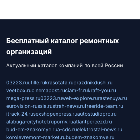
Бесплатный каталог ремонтных
организаций
Актуальный каталог компаний по всей России
03223.ru
ufille.ru
krasotata.ru
prazdnikdushi.ru
veetbox.ru
cinemapost.ru
ciam-fr.ru
kraft-you.ru
mega-press.ru
03223.ru
web-explore.ru
rastenuya.ru
eurovision-russia.ru
strah-news.ru
freeride-team.ru
itrack-24.ru
sexshopexpress.ru
autostudiopro.ru
alabuga-cityhotel.ru
pornv.ru
atlantpereezd.ru
bud-em-znakomye.ru
a-cdc.ru
elektrostal-news.ru
korolevremont-market.ru
budem-znakomye.ru