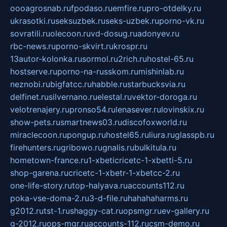
oooagrosnab.ru
fpodaso.ru
emfire.ru
pro-otdelky.ru
ukrasotki.ru
seksuzbek.ru
seks-uzbek.ru
porno-vk.ru
sovratili.ru
olecoon.ru
vd-dosug.ru
adonyev.ru
rbc-news.ru
porno-skvirt.ru
krospr.ru
13autor-kolonka.ru
sormol.ru
2rich.ru
hostel-65.ru
hostserve.ru
porno-na-russkom.ru
mishinlab.ru
neznobi.ru
bigfatcc.ru
habble.ru
starbucksvia.ru
delfinet.ru
silvernano.ru
elestal.ru
vektor-doroga.ru
velotrenajery.ru
pronso54.ru
lenasever.ru
lovinskix.ru
show-pets.ru
smartnews03.ru
discofoxworld.ru
miraclecoon.ru
pongup.ru
hostel65.ru
liura.ru
glasspb.ru
firehunters.ru
gribowo.ru
gnalis.ru
bulkitula.ru
hometown-france.ru
1-xbeticricetc-1-xbetti-5.ru
shop-garena.ru
cricetc-1-xbetr-1-xbetcc-2.ru
one-life-story.ru
top-halyava.ru
accounts112.ru
poka-vse-doma-2.ru
3-d-file.ru
hahahaharms.ru
g2012.ru
tst-1.ru
shaggy-cat.ru
opsmgr.ru
ev-gallery.ru
g-2012.ru
ops-mgr.ru
accounts-112.ru
csm-demo.ru