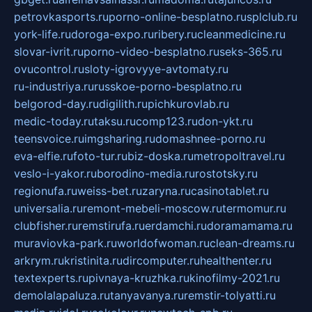
petrovkasports.ru
porno-online-besplatno.ru
splclub.ru
york-life.ru
doroga-expo.ru
ribery.ru
cleanmedicine.ru
slovar-ivrit.ru
porno-video-besplatno.ru
seks-365.ru
ovucontrol.ru
sloty-igrovyye-avtomaty.ru
ru-industriya.ru
russkoe-porno-besplatno.ru
belgorod-day.ru
digilith.ru
pichkurovlab.ru
medic-today.ru
taksu.ru
comp123.ru
don-ykt.ru
teensvoice.ru
imgsharing.ru
domashnee-porno.ru
eva-elfie.ru
foto-tur.ru
biz-doska.ru
metropoltravel.ru
veslo-i-yakor.ru
borodino-media.ru
rostotsky.ru
regionufa.ru
weiss-bet.ru
zaryna.ru
casinotablet.ru
universalia.ru
remont-mebeli-moscow.ru
termomur.ru
clubfisher.ru
remstirufa.ru
erdamchi.ru
doramamama.ru
muraviovka-park.ru
worldofwoman.ru
clean-dreams.ru
arkrym.ru
kristinita.ru
dircomputer.ru
healthenter.ru
textexperts.ru
pivnaya-kruzhka.ru
kinofilmy-2021.ru
demolalapaluza.ru
tanyavanya.ru
remstir-tolyatti.ru