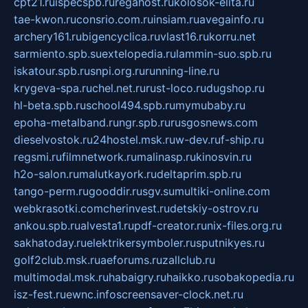
cpt21.ru
ispecspb.ru
regahost.ru
kolosok-elita.ru
tae-kwon.ru
consrio.com.ru
insiam.ru
avegainfo.ru
archery161.ru
bigencyclica.ru
vlast16.ru
korru.net
sarmiento.spb.su
extelopedia.ru
lammin-suo.spb.ru
iskatour.spb.ru
snpi.org.ru
running-line.ru
krygeva-spa.ru
chel.net.ru
rust-loco.ru
dugshop.ru
hl-beta.spb.ru
school494.spb.ru
mymubaby.ru
epoha-metalband.ru
ngr.spb.ru
rusgosnews.com
dieselvostok.ru
24hostel.msk.ru
w-dev.ru
f-ship.ru
regsmi.ru
filmnetwork.ru
malinasp.ru
kinosvin.ru
h2o-salon.ru
malutkayork.ru
deltaprim.spb.ru
tango-perm.ru
gooddir.ru
sgv.su
multiki-online.com
webkrasotki.com
cherinvest.ru
detskiy-ostrov.ru
ankou.spb.ru
alvesta1.ru
pdf-creator.ru
nix-files.org.ru
sakhatoday.ru
elektrikersymboler.ru
sputnikyes.ru
golf2club.msk.ru
aeforums.ru
zallclub.ru
multimodal.msk.ru
habaigry.ru
haikko.ru
sobakopedia.ru
isz-fest.ru
ewnc.info
screensaver-clock.net.ru