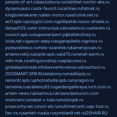
people-of-art.ru
bezzubova.ru
clubtibet.ru
orior-aks.ru
dynamoauto.ru
szk-favorit.ru
carlines.ru
flatnsk.ru
kingbolenskaner.ru
alex-motor.ru
astroline.net.ru
act1.spb.ru
polyglot.com.ru
gidlipetsk.ru
ooo-driada.ru
detsad125.ru
mir-zdoroviya.ru
bruslanovo.ru
siterem.ru
council.spb.ru
лодкипатриот.рф
kafekolizey.ru
iclub.net.ru
gazon-easy.ru
sugarepilekb.ru
grinox.ru
pylesostineco.ru
msts-ozarenie.ru
kameryjooan.ru
artemovskij.ru
dopler.spb.ru
aid70.ru
metall-perm.ru
ndm.msk.ru
ratingzooshop.ru
apiaccess.ru
globalautotrade.info
bezverhovskoe.ru
drsschool.ru
ZOOSMART.SPB.RU
dalakony.ru
medikijob.ru
remontt.spb.ru
photostudia.spb.ru
myragon.ru
terramia.ru
academy62.ru
gardengallereya.ru
rti.com.ru
artem-news.ru
biserinca.ru
krasnodarkurort.com
imshowtv.ru
mebel-v-tule.ru
mobtopik.ru
pcsecurity.net.ru
tool-sib.ru
multimetrunit.ru
sp-tour.ru
fan-cs.ru
santeh-russia.ru
symbian9.net.ru
DSHAIR.RU