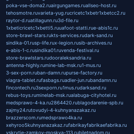
poka-vse-doma2.ru
airgungames.ru
allseo-host.ru
tehosmotre.ru
varieta-yug.ru
cricetc1xbetr1xbetcc2.ru
raytor-d.ru
atillagunn.ru
3d-file.ru
1xbeticricetc1xbetti5.ru
uafoot-statti.ru
e-abis1c.ru
store-brawl-stars.ru
kts-services.ru
dark-sand.ru
sindika-01.ru
sp-life.ru
x-legion.ru
sib-archives.ru
e-abis-1-c.ru
sindika01.ru
venda-festival.ru
store-brawlstars.ru
dooraleksandria.ru
antenna-highly.ru
mine-lab-msk.ru
1-mus.ru
3-sex-porn.ru
ban-damn.ru
purse-factory.ru
viagra-tablet.ru
fasbags.ru
adler-jun.ru
bandamn.ru
fincontech.ru
3sexporn.ru
1mus.ru
darksand.ru
rebus-toys.ru
minelab-msk.ru
alabuga-cityhotel.ru
medsprawo-4-ka.ru
2864420.ru
blagodarenie-spb.ru
zajmy24.ru
tovudyi-4-kuhnyanazakaz.ru
brazzerscom.ru
medsprawo4ka.ru
xehyroo5kuhnyanazakaz.ru
fabrikayfabrikaefabrika.ru
vskrytie-zamkov-moskva-113.ru
biletnadom.ru