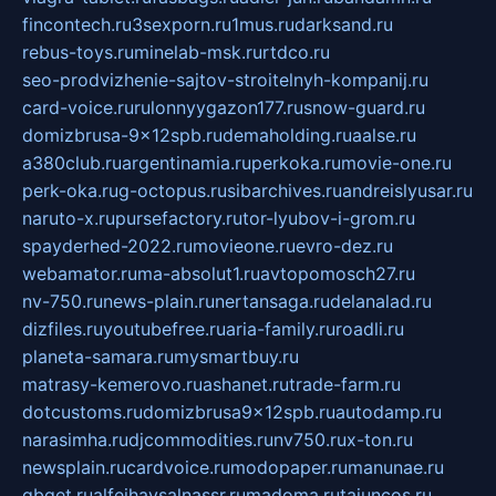
fincontech.ru
3sexporn.ru
1mus.ru
darksand.ru
rebus-toys.ru
minelab-msk.ru
rtdco.ru
seo-prodvizhenie-sajtov-stroitelnyh-kompanij.ru
card-voice.ru
rulonnyygazon177.ru
snow-guard.ru
domizbrusa-9x12spb.ru
demaholding.ru
aalse.ru
a380club.ru
argentinamia.ru
perkoka.ru
movie-one.ru
perk-oka.ru
g-octopus.ru
sibarchives.ru
andreislyusar.ru
naruto-x.ru
pursefactory.ru
tor-lyubov-i-grom.ru
spayderhed-2022.ru
movieone.ru
evro-dez.ru
webamator.ru
ma-absolut1.ru
avtopomosch27.ru
nv-750.ru
news-plain.ru
nertansaga.ru
delanalad.ru
dizfiles.ru
youtubefree.ru
aria-family.ru
roadli.ru
planeta-samara.ru
mysmartbuy.ru
matrasy-kemerovo.ru
ashanet.ru
trade-farm.ru
dotcustoms.ru
domizbrusa9x12spb.ru
autodamp.ru
narasimha.ru
djcommodities.ru
nv750.ru
x-ton.ru
newsplain.ru
cardvoice.ru
modopaper.ru
manunae.ru
gbget.ru
alfeihavsalnassr.ru
madoma.ru
tajuncos.ru