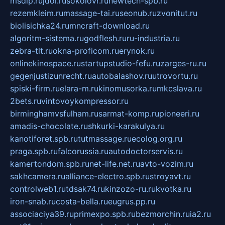
msdip.ru
jdol.ru
sokolovr.ru
newtech-spb.ru
rezemkleim.ru
massage-tai.ru
seonub.ru
zvonitut.ru
biolisichka24.ru
mncraft-download.ru
algoritm-sistema.ru
godflesh.ru
ru-industria.ru
zebra-tlt.ru
okna-proficom.ru
erynok.ru
onlinekinospace.ru
startupstudio-fefu.ru
zarges-ru.ru
gegenjustizunrecht.ru
autobalashov.ru
utrovortu.ru
spiski-firm.ru
elara-m.ru
kinomusorka.ru
mkcslava.ru
2bets.ru
vintovoykompressor.ru
birminghamvsfulham.ru
sarmat-komp.ru
pioneeri.ru
amadis-chocolate.ru
shkurki-karakulya.ru
kanotiforet.spb.ru
tutmassage.ru
ecolog.org.ru
praga.spb.ru
falcorussia.ru
autodoctorservis.ru
kamertondom.spb.ru
net-life.net.ru
avto-vozim.ru
sakhcamera.ru
alliance-electro.spb.ru
stroyavt.ru
controlweb1.ru
tdsak74.ru
kinzozo-ru.ru
kvotka.ru
iron-snab.ru
costa-bella.ru
eugrus.pp.ru
associaciya39.ru
primexpo.spb.ru
bezmorchin.ru
ia2.ru