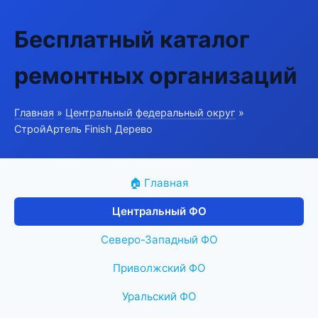
Бесплатный каталог
ремонтных организаций
Главная
»
Центральный федеральный округ
»
СтройАртель Finish Дерево
🏠 Главная
Центральный ФО
Северо-Западный ФО
Приволжский ФО
Уральский ФО