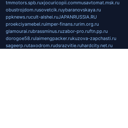
tmmotors.spb.ru
xjocuricopii.com
musavtomat.msk.ru
obustrojdom.ru
sovetcik.ru
ybaranovskaya.ru
ppknews.ru
cult-alshei.ru
JAPANRUSSIA.RU
proekciyamebel.ru
imper-finans.ru
rim.org.ru
glamourai.ru
brassminus.ru
zabor-pro.ru
ftn.pp.ru
dorogoe58.ru
laimengpacker.ru
kuzova-zapchasti.ru
sageerp.ru
taxodrom.ru
dsrazvitie.ru
hardcity.net.ru
ratinghomegames.ru
topservice25.ru
gubernyan.ru
gtglasslined.ru
ii4.ru
tssport.spb.ru
andorra24.com
blackwallstreet.ru
oboimos.ru
optim-doors.com.ru
ikuch.ru
nycr.org.ru
npa21.ru
vremya-ch.spb.ru
desert000.ru
ivtorgi.ru
ifiori.ru
catalog-statei.ru
dcv.org.ru
spetsmaster174.ru
ipkameryhiseeu.ru
dum26.ru
ruspol.spb.ru
fr-opendp.ru
kam-solnyshko.ru
cheyenne-arapaho.ru
sevzapmetal.spb.ru
ted-lapidus.spb.ru
parasite-eliminator.ru
sigma-complete.ru
modernworld.ru
dama-moda.ru
eholot-group.ru
sk-nvkz.ru
DRONGOLD.RU