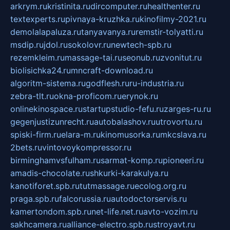
arkrym.ru
kristinita.ru
dircomputer.ru
healthenter.ru
textexperts.ru
pivnaya-kruzhka.ru
kinofilmy-2021.ru
demolalapaluza.ru
tanyavanya.ru
remstir-tolyatti.ru
msdip.ru
jdol.ru
sokolovr.ru
newtech-spb.ru
rezemkleim.ru
massage-tai.ru
seonub.ru
zvonitut.ru
biolisichka24.ru
mncraft-download.ru
algoritm-sistema.ru
godflesh.ru
ru-industria.ru
zebra-tlt.ru
okna-proficom.ru
erynok.ru
onlinekinospace.ru
startupstudio-fefu.ru
zarges-ru.ru
gegenjustizunrecht.ru
autobalashov.ru
utrovortu.ru
spiski-firm.ru
elara-m.ru
kinomusorka.ru
mkcslava.ru
2bets.ru
vintovoykompressor.ru
birminghamvsfulham.ru
sarmat-komp.ru
pioneeri.ru
amadis-chocolate.ru
shkurki-karakulya.ru
kanotiforet.spb.ru
tutmassage.ru
ecolog.org.ru
praga.spb.ru
falcorussia.ru
autodoctorservis.ru
kamertondom.spb.ru
net-life.net.ru
avto-vozim.ru
sakhcamera.ru
alliance-electro.spb.ru
stroyavt.ru