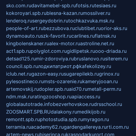
sko.com.ru
davitamebel-spb.ru
fotsis.ru
tesiaes.ru
kokoroyari.spb.ru
blesna-kazan.ru
mossilver.ru
lenderoq.ru
sergeydobrin.ru
tochkazvuka.msk.ru
people-of-art.ru
bezzubova.ru
clubtibet.ru
orior-aks.ru
dynamoauto.ru
szk-favorit.ru
carlines.ru
flatnsk.ru
kingbolenskaner.ru
alex-motor.ru
astroline.net.ru
act1.spb.ru
polyglot.com.ru
gidlipetsk.ru
ooo-driada.ru
detsad125.ru
mir-zdoroviya.ru
bruslanovo.ru
siterem.ru
council.spb.ru
лодкипатриот.рф
kafekolizey.ru
iclub.net.ru
gazon-easy.ru
sugarepilekb.ru
grinox.ru
pylesostineco.ru
msts-ozarenie.ru
kameryjooan.ru
artemovskij.ru
dopler.spb.ru
aid70.ru
metall-perm.ru
ndm.msk.ru
ratingzooshop.ru
apiaccess.ru
globalautotrade.info
bezverhovskoe.ru
drsschool.ru
ZOOSMART.SPB.RU
dalakony.ru
medikijob.ru
remontt.spb.ru
photostudia.spb.ru
myragon.ru
terramia.ru
academy62.ru
gardengallereya.ru
rti.com.ru
artem-news.ru
biserinca.ru
krasnodarkurort.com