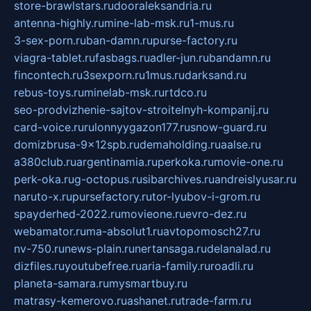
store-brawlstars.ru
dooraleksandria.ru
antenna-highly.ru
mine-lab-msk.ru
1-mus.ru
3-sex-porn.ru
ban-damn.ru
purse-factory.ru
viagra-tablet.ru
fasbags.ru
adler-jun.ru
bandamn.ru
fincontech.ru
3sexporn.ru
1mus.ru
darksand.ru
rebus-toys.ru
minelab-msk.ru
rtdco.ru
seo-prodvizhenie-sajtov-stroitelnyh-kompanij.ru
card-voice.ru
rulonnyygazon177.ru
snow-guard.ru
domizbrusa-9x12spb.ru
demaholding.ru
aalse.ru
a380club.ru
argentinamia.ru
perkoka.ru
movie-one.ru
perk-oka.ru
g-octopus.ru
sibarchives.ru
andreislyusar.ru
naruto-x.ru
pursefactory.ru
tor-lyubov-i-grom.ru
spayderhed-2022.ru
movieone.ru
evro-dez.ru
webamator.ru
ma-absolut1.ru
avtopomosch27.ru
nv-750.ru
news-plain.ru
nertansaga.ru
delanalad.ru
dizfiles.ru
youtubefree.ru
aria-family.ru
roadli.ru
planeta-samara.ru
mysmartbuy.ru
matrasy-kemerovo.ru
ashanet.ru
trade-farm.ru