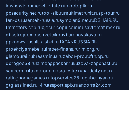
imshowtv.ru
mebel-v-tule.ru
mobtopik.ru
pcsecurity.net.ru
tool-sib.ru
multimetrunit.ru
sp-tour.ru
fan-cs.ru
santeh-russia.ru
symbian9.net.ru
DSHAIR.RU
tmmotors.spb.ru
xjocuricopii.com
musavtomat.msk.ru
obustrojdom.ru
sovetcik.ru
ybaranovskaya.ru
ppknews.ru
cult-alshei.ru
JAPANRUSSIA.RU
proekciyamebel.ru
imper-finans.ru
rim.org.ru
glamourai.ru
brassminus.ru
zabor-pro.ru
ftn.pp.ru
dorogoe58.ru
laimengpacker.ru
kuzova-zapchasti.ru
sageerp.ru
taxodrom.ru
dsrazvitie.ru
hardcity.net.ru
ratinghomegames.ru
topservice25.ru
gubernyan.ru
gtglasslined.ru
ii4.ru
tssport.spb.ru
andorra24.com
blackwallstreet.ru
oboimos.ru
optim-doors.com.ru
ikuch.ru
nycr.org.ru
npa21.ru
vremya-ch.spb.ru
desert000.ru
ivtorgi.ru
ifiori.ru
catalog-statei.ru
dcv.org.ru
spetsmaster174.ru
ipkameryhiseeu.ru
dum26.ru
ruspol.spb.ru
fr-opendp.ru
kam-solnyshko.ru
cheyenne-arapaho.ru
sevzapmetal.spb.ru