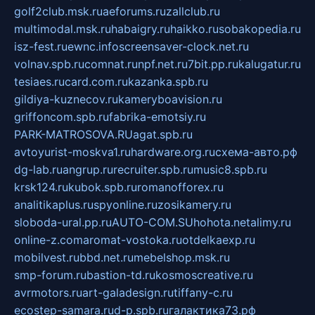
golf2club.msk.ru
aeforums.ru
zallclub.ru
multimodal.msk.ru
habaigry.ru
haikko.ru
sobakopedia.ru
isz-fest.ru
ewnc.info
screensaver-clock.net.ru
volnav.spb.ru
comnat.ru
npf.net.ru
7bit.pp.ru
kalugatur.ru
tesiaes.ru
card.com.ru
kazanka.spb.ru
gildiya-kuznecov.ru
kameryboavision.ru
griffoncom.spb.ru
fabrika-emotsiy.ru
PARK-MATROSOVA.RU
agat.spb.ru
avtoyurist-moskva1.ru
hardware.org.ru
схема-авто.рф
dg-lab.ru
angrup.ru
recruiter.spb.ru
music8.spb.ru
krsk124.ru
kubok.spb.ru
romanofforex.ru
analitikaplus.ru
spyonline.ru
zosikamery.ru
sloboda-ural.pp.ru
AUTO-COM.SU
hohota.net
alimy.ru
online-z.com
aromat-vostoka.ru
otdelkaexp.ru
mobilvest.ru
bbd.net.ru
mebelshop.msk.ru
smp-forum.ru
bastion-td.ru
kosmoscreative.ru
avrmotors.ru
art-galadesign.ru
tiffany-c.ru
ecostep-samara.ru
d-p.spb.ru
галактика73.рф