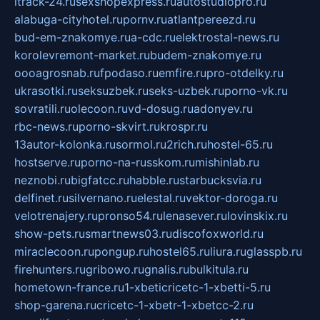
itrack-24.ru
sexshopexpress.ru
autostudiopro.ru
alabuga-cityhotel.ru
pornv.ru
atlantpereezd.ru
bud-em-znakomye.ru
a-cdc.ru
elektrostal-news.ru
korolevremont-market.ru
budem-znakomye.ru
oooagrosnab.ru
fpodaso.ru
emfire.ru
pro-otdelky.ru
ukrasotki.ru
seksuzbek.ru
seks-uzbek.ru
porno-vk.ru
sovratili.ru
olecoon.ru
vd-dosug.ru
adonyev.ru
rbc-news.ru
porno-skvirt.ru
krospr.ru
13autor-kolonka.ru
sormol.ru
2rich.ru
hostel-65.ru
hostserve.ru
porno-na-russkom.ru
mishinlab.ru
neznobi.ru
bigfatcc.ru
habble.ru
starbucksvia.ru
delfinet.ru
silvernano.ru
elestal.ru
vektor-doroga.ru
velotrenajery.ru
pronso54.ru
lenasever.ru
lovinskix.ru
show-pets.ru
smartnews03.ru
discofoxworld.ru
miraclecoon.ru
pongup.ru
hostel65.ru
liura.ru
glasspb.ru
firehunters.ru
gribowo.ru
gnalis.ru
bulkitula.ru
hometown-france.ru
1-xbeticricetc-1-xbetti-5.ru
shop-garena.ru
cricetc-1-xbetr-1-xbetcc-2.ru