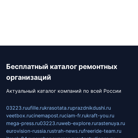
Бесплатный каталог ремонтных
организаций
Актуальный каталог компаний по всей России
03223.ru
ufille.ru
krasotata.ru
prazdnikdushi.ru
veetbox.ru
cinemapost.ru
ciam-fr.ru
kraft-you.ru
mega-press.ru
03223.ru
web-explore.ru
rastenuya.ru
eurovision-russia.ru
strah-news.ru
freeride-team.ru