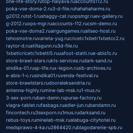
one-life-story.ru
top-halyava.ru
accounts112.ru
poka-vse-doma-2.ru
3-d-file.ru
hahahaharms.ru
g2012.ru
tst-1.ru
shaggy-cat.ru
opsmgr.ru
ev-gallery.ru
g-2012.ru
ops-mgr.ru
accounts-112.ru
csm-demo.ru
poka-vse-doma2.ru
airgungames.ru
allseo-host.ru
tehosmotre.ru
varieta-yug.ru
cricetc1xbetr1xbetcc2.ru
raytor-d.ru
atillagunn.ru
3d-file.ru
1xbeticricetc1xbetti5.ru
uafoot-statti.ru
e-abis1c.ru
store-brawl-stars.ru
kts-services.ru
dark-sand.ru
sindika-01.ru
sp-life.ru
x-legion.ru
sib-archives.ru
e-abis-1-c.ru
sindika01.ru
venda-festival.ru
store-brawlstars.ru
dooraleksandria.ru
antenna-highly.ru
mine-lab-msk.ru
1-mus.ru
3-sex-porn.ru
ban-damn.ru
purse-factory.ru
viagra-tablet.ru
fasbags.ru
adler-jun.ru
bandamn.ru
fincontech.ru
3sexporn.ru
1mus.ru
darksand.ru
rebus-toys.ru
minelab-msk.ru
alabuga-cityhotel.ru
medsprawo-4-ka.ru
2864420.ru
blagodarenie-spb.ru