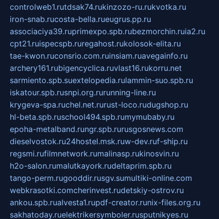
controlweb1.ru
tdsak74.ru
kinzozo-ru.ru
kvotka.ru
iron-snab.ru
costa-bella.ru
eugrus.pp.ru
associaciya39.ru
primexpo.spb.ru
bezmorchin.ru
ia2.ru
cpt21.ru
ispecspb.ru
regahost.ru
kolosok-elita.ru
tae-kwon.ru
consrio.com.ru
insiam.ru
avegainfo.ru
archery161.ru
bigencyclica.ru
vlast16.ru
korru.net
sarmiento.spb.su
extelopedia.ru
lammin-suo.spb.ru
iskatour.spb.ru
snpi.org.ru
running-line.ru
krygeva-spa.ru
chel.net.ru
rust-loco.ru
dugshop.ru
hl-beta.spb.ru
school494.spb.ru
mymubaby.ru
epoha-metalband.ru
ngr.spb.ru
rusgosnews.com
dieselvostok.ru
24hostel.msk.ru
w-dev.ru
f-ship.ru
regsmi.ru
filmnetwork.ru
malinasp.ru
kinosvin.ru
h2o-salon.ru
malutkayork.ru
deltaprim.spb.ru
tango-perm.ru
gooddir.ru
sgv.su
multiki-online.com
webkrasotki.com
cherinvest.ru
detskiy-ostrov.ru
ankou.spb.ru
alvesta1.ru
pdf-creator.ru
nix-files.org.ru
sakhatoday.ru
elektrikersymboler.ru
sputnikyes.ru