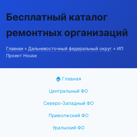
Бесплатный каталог
ремонтных организаций
Главная
»
Дальневосточный федеральный округ
» ИП
Проект House
🏠 Главная
Центральный ФО
Северо-Западный ФО
Приволжский ФО
Уральский ФО