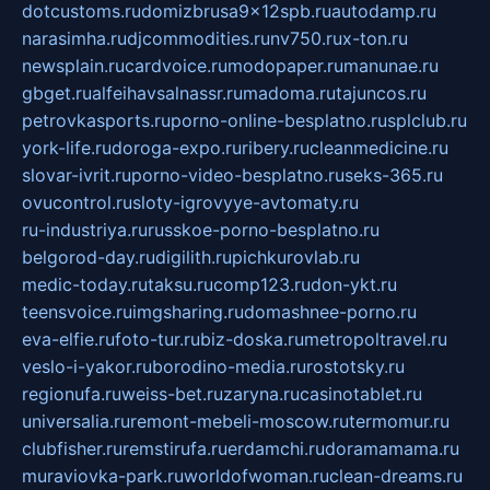
dotcustoms.ru
domizbrusa9x12spb.ru
autodamp.ru
narasimha.ru
djcommodities.ru
nv750.ru
x-ton.ru
newsplain.ru
cardvoice.ru
modopaper.ru
manunae.ru
gbget.ru
alfeihavsalnassr.ru
madoma.ru
tajuncos.ru
petrovkasports.ru
porno-online-besplatno.ru
splclub.ru
york-life.ru
doroga-expo.ru
ribery.ru
cleanmedicine.ru
slovar-ivrit.ru
porno-video-besplatno.ru
seks-365.ru
ovucontrol.ru
sloty-igrovyye-avtomaty.ru
ru-industriya.ru
russkoe-porno-besplatno.ru
belgorod-day.ru
digilith.ru
pichkurovlab.ru
medic-today.ru
taksu.ru
comp123.ru
don-ykt.ru
teensvoice.ru
imgsharing.ru
domashnee-porno.ru
eva-elfie.ru
foto-tur.ru
biz-doska.ru
metropoltravel.ru
veslo-i-yakor.ru
borodino-media.ru
rostotsky.ru
regionufa.ru
weiss-bet.ru
zaryna.ru
casinotablet.ru
universalia.ru
remont-mebeli-moscow.ru
termomur.ru
clubfisher.ru
remstirufa.ru
erdamchi.ru
doramamama.ru
muraviovka-park.ru
worldofwoman.ru
clean-dreams.ru