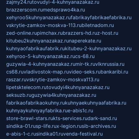
zajmy24.ru
tovudyi-4-kuhnyanazakaz.ru
brazzerscom.ru
medsprawo4ka.ru
xehyroo5kuhnyanazakaz.ru
fabrikayfabrikaefabrika.ru
vskrytie-zamkov-moskva-113.ru
biletnadom.ru
zed-online.ru
pimchax.ru
brazzers-hd.ru
z-host.ru
kitubeu2kuhnyanazakaz.ru
naperekate.ru
kuhnyaofabrikaufabrik.ru
kitubeu-2-kuhnyanazakaz.ru
xehyroo-5-kuhnyanazakaz.ru
cs-68.ru
guzywia-4-kuhnyanazakaz.ru
mir-tk.ru
vlknrussia.ru
cs68.ru
vladivostok-map.ru
video-seks.ru
bankaribi.ru
raszar.ru
vskrytie-zamkov-moskva113.ru
lipetsktelecom.ru
tovudyi4kuhnyanazakaz.ru
seksuzb.ru
guzywia4kuhnyanazakaz.ru
fabrikaofabrikaokuhny.ru
kuhnyaekuhnyaafabrika.ru
kuhnyaykuhnyayfabrika.ru
e-abis1c.ru
store-brawl-stars.ru
kts-services.ru
dark-sand.ru
sindika-01.ru
sp-life.ru
x-legion.ru
sib-archives.ru
e-abis-1-c.ru
sindika01.ru
venda-festival.ru