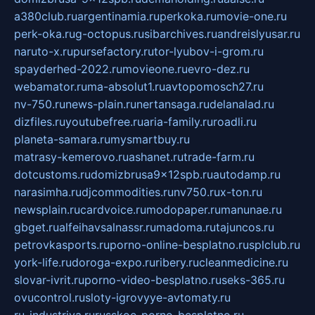
a380club.ru
argentinamia.ru
perkoka.ru
movie-one.ru
perk-oka.ru
g-octopus.ru
sibarchives.ru
andreislyusar.ru
naruto-x.ru
pursefactory.ru
tor-lyubov-i-grom.ru
spayderhed-2022.ru
movieone.ru
evro-dez.ru
webamator.ru
ma-absolut1.ru
avtopomosch27.ru
nv-750.ru
news-plain.ru
nertansaga.ru
delanalad.ru
dizfiles.ru
youtubefree.ru
aria-family.ru
roadli.ru
planeta-samara.ru
mysmartbuy.ru
matrasy-kemerovo.ru
ashanet.ru
trade-farm.ru
dotcustoms.ru
domizbrusa9x12spb.ru
autodamp.ru
narasimha.ru
djcommodities.ru
nv750.ru
x-ton.ru
newsplain.ru
cardvoice.ru
modopaper.ru
manunae.ru
gbget.ru
alfeihavsalnassr.ru
madoma.ru
tajuncos.ru
petrovkasports.ru
porno-online-besplatno.ru
splclub.ru
york-life.ru
doroga-expo.ru
ribery.ru
cleanmedicine.ru
slovar-ivrit.ru
porno-video-besplatno.ru
seks-365.ru
ovucontrol.ru
sloty-igrovyye-avtomaty.ru