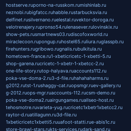
hostserve.ru
porno-na-russkom.ru
mishinlab.ru
neznobi.ru
bigfatcc.ru
habble.ru
starbucksvia.ru
delfinet.ru
silvernano.ru
elestal.ru
vektor-doroga.ru
velotrenajery.ru
pronso54.ru
lenasever.ru
lovinskix.ru
show-pets.ru
smartnews03.ru
discofoxworld.ru
miraclecoon.ru
pongup.ru
hostel65.ru
liura.ru
glasspb.ru
firehunters.ru
gribowo.ru
gnalis.ru
bulkitula.ru
hometown-france.ru
1-xbeticricetc-1-xbetti-5.ru
shop-garena.ru
cricetc-1-xbetr-1-xbetcc-2.ru
one-life-story.ru
top-halyava.ru
accounts112.ru
poka-vse-doma-2.ru
3-d-file.ru
hahahaharms.ru
g2012.ru
tst-1.ru
shaggy-cat.ru
opsmgr.ru
ev-gallery.ru
g-2012.ru
ops-mgr.ru
accounts-112.ru
csm-demo.ru
poka-vse-doma2.ru
airgungames.ru
allseo-host.ru
tehosmotre.ru
varieta-yug.ru
cricetc1xbetr1xbetcc2.ru
raytor-d.ru
atillagunn.ru
3d-file.ru
1xbeticricetc1xbetti5.ru
uafoot-statti.ru
e-abis1c.ru
store-brawl-stars.ru
kts-services.ru
dark-sand.ru