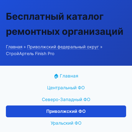
Бесплатный каталог
ремонтных организаций
Главная
»
Приволжский федеральный округ
»
СтройАртель Finish Pro
🏠 Главная
Центральный ФО
Северо-Западный ФО
Приволжский ФО
Уральский ФО