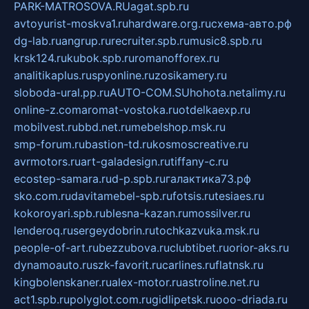
PARK-MATROSOVA.RU
agat.spb.ru
avtoyurist-moskva1.ru
hardware.org.ru
схема-авто.рф
dg-lab.ru
angrup.ru
recruiter.spb.ru
music8.spb.ru
krsk124.ru
kubok.spb.ru
romanofforex.ru
analitikaplus.ru
spyonline.ru
zosikamery.ru
sloboda-ural.pp.ru
AUTO-COM.SU
hohota.net
alimy.ru
online-z.com
aromat-vostoka.ru
otdelkaexp.ru
mobilvest.ru
bbd.net.ru
mebelshop.msk.ru
smp-forum.ru
bastion-td.ru
kosmoscreative.ru
avrmotors.ru
art-galadesign.ru
tiffany-c.ru
ecostep-samara.ru
d-p.spb.ru
галактика73.рф
sko.com.ru
davitamebel-spb.ru
fotsis.ru
tesiaes.ru
kokoroyari.spb.ru
blesna-kazan.ru
mossilver.ru
lenderoq.ru
sergeydobrin.ru
tochkazvuka.msk.ru
people-of-art.ru
bezzubova.ru
clubtibet.ru
orior-aks.ru
dynamoauto.ru
szk-favorit.ru
carlines.ru
flatnsk.ru
kingbolenskaner.ru
alex-motor.ru
astroline.net.ru
act1.spb.ru
polyglot.com.ru
gidlipetsk.ru
ooo-driada.ru