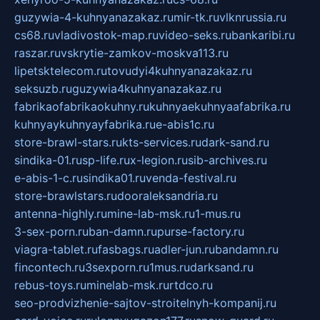
guzywia-4-kuhnyanazakaz.ru
mir-tk.ru
vlknrussia.ru
cs68.ru
vladivostok-map.ru
video-seks.ru
bankaribi.ru
raszar.ru
vskrytie-zamkov-moskva113.ru
lipetsktelecom.ru
tovudyi4kuhnyanazakaz.ru
seksuzb.ru
guzywia4kuhnyanazakaz.ru
fabrikaofabrikaokuhny.ru
kuhnyaekuhnyaafabrika.ru
kuhnyaykuhnyayfabrika.ru
e-abis1c.ru
store-brawl-stars.ru
kts-services.ru
dark-sand.ru
sindika-01.ru
sp-life.ru
x-legion.ru
sib-archives.ru
e-abis-1-c.ru
sindika01.ru
venda-festival.ru
store-brawlstars.ru
dooraleksandria.ru
antenna-highly.ru
mine-lab-msk.ru
1-mus.ru
3-sex-porn.ru
ban-damn.ru
purse-factory.ru
viagra-tablet.ru
fasbags.ru
adler-jun.ru
bandamn.ru
fincontech.ru
3sexporn.ru
1mus.ru
darksand.ru
rebus-toys.ru
minelab-msk.ru
rtdco.ru
seo-prodvizhenie-sajtov-stroitelnyh-kompanij.ru