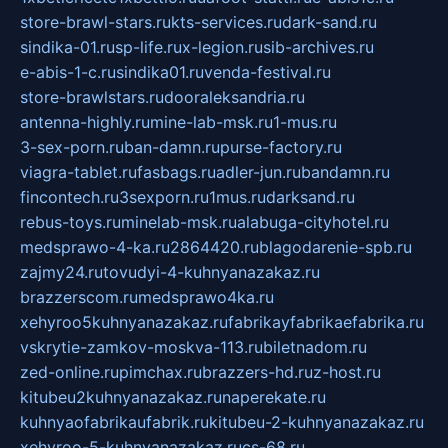
store-brawl-stars.ru
kts-services.ru
dark-sand.ru
sindika-01.ru
sp-life.ru
x-legion.ru
sib-archives.ru
e-abis-1-c.ru
sindika01.ru
venda-festival.ru
store-brawlstars.ru
dooraleksandria.ru
antenna-highly.ru
mine-lab-msk.ru
1-mus.ru
3-sex-porn.ru
ban-damn.ru
purse-factory.ru
viagra-tablet.ru
fasbags.ru
adler-jun.ru
bandamn.ru
fincontech.ru
3sexporn.ru
1mus.ru
darksand.ru
rebus-toys.ru
minelab-msk.ru
alabuga-cityhotel.ru
medsprawo-4-ka.ru
2864420.ru
blagodarenie-spb.ru
zajmy24.ru
tovudyi-4-kuhnyanazakaz.ru
brazzerscom.ru
medsprawo4ka.ru
xehyroo5kuhnyanazakaz.ru
fabrikayfabrikaefabrika.ru
vskrytie-zamkov-moskva-113.ru
biletnadom.ru
zed-online.ru
pimchax.ru
brazzers-hd.ru
z-host.ru
kitubeu2kuhnyanazakaz.ru
naperekate.ru
kuhnyaofabrikaufabrik.ru
kitubeu-2-kuhnyanazakaz.ru
xehyroo-5-kuhnyanazakaz.ru
cs-68.ru