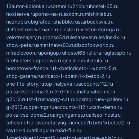
13autor-kolonka.ru
sormol.ru
2rich.ru
hostel-65.ru
hostserve.ru
porno-na-russkom.ru
mishinlab.ru
neznobi.ru
bigfatcc.ru
habble.ru
starbucksvia.ru
delfinet.ru
silvernano.ru
elestal.ru
vektor-doroga.ru
velotrenajery.ru
pronso54.ru
lenasever.ru
lovinskix.ru
show-pets.ru
smartnews03.ru
discofoxworld.ru
miraclecoon.ru
pongup.ru
hostel65.ru
liura.ru
glasspb.ru
firehunters.ru
gribowo.ru
gnalis.ru
bulkitula.ru
hometown-france.ru
1-xbeticricetc-1-xbetti-5.ru
shop-garena.ru
cricetc-1-xbetr-1-xbetcc-2.ru
one-life-story.ru
top-halyava.ru
accounts112.ru
poka-vse-doma-2.ru
3-d-file.ru
hahahaharms.ru
g2012.ru
tst-1.ru
shaggy-cat.ru
opsmgr.ru
ev-gallery.ru
g-2012.ru
ops-mgr.ru
accounts-112.ru
csm-demo.ru
poka-vse-doma2.ru
airgungames.ru
allseo-host.ru
tehosmotre.ru
varieta-yug.ru
cricetc1xbetr1xbetcc2.ru
raytor-d.ru
atillagunn.ru
3d-file.ru
1xbeticricetc1xbetti5.ru
uafoot-statti.ru
e-abis1c.ru