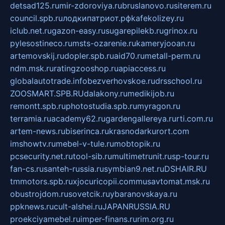
detsad125.ru
mir-zdoroviya.ru
bruslanovo.ru
siterem.ru
council.spb.ru
лодкипатриот.рф
kafekolizey.ru
iclub.net.ru
gazon-easy.ru
sugarepilekb.ru
grinox.ru
pylesostineco.ru
msts-ozarenie.ru
kameryjooan.ru
artemovskij.ru
dopler.spb.ru
aid70.ru
metall-perm.ru
ndm.msk.ru
ratingzooshop.ru
apiaccess.ru
globalautotrade.info
bezverhovskoe.ru
drsschool.ru
ZOOSMART.SPB.RU
dalakony.ru
medikijob.ru
remontt.spb.ru
photostudia.spb.ru
myragon.ru
terramia.ru
academy62.ru
gardengallereya.ru
rti.com.ru
artem-news.ru
biserinca.ru
krasnodarkurort.com
imshowtv.ru
mebel-v-tule.ru
mobtopik.ru
pcsecurity.net.ru
tool-sib.ru
multimetrunit.ru
sp-tour.ru
fan-cs.ru
santeh-russia.ru
symbian9.net.ru
DSHAIR.RU
tmmotors.spb.ru
xjocuricopii.com
musavtomat.msk.ru
obustrojdom.ru
sovetcik.ru
ybaranovskaya.ru
ppknews.ru
cult-alshei.ru
JAPANRUSSIA.RU
proekciyamebel.ru
imper-finans.ru
rim.org.ru