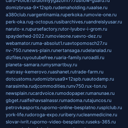
card-voice.ru
rulonnyygazon177.ru
snow-guard.ru
domizbrusa-9x12spb.ru
demaholding.ru
aalse.ru
a380club.ru
argentinamia.ru
perkoka.ru
movie-one.ru
perk-oka.ru
g-octopus.ru
sibarchives.ru
andreislyusar.ru
naruto-x.ru
pursefactory.ru
tor-lyubov-i-grom.ru
spayderhed-2022.ru
movieone.ru
evro-dez.ru
webamator.ru
ma-absolut1.ru
avtopomosch27.ru
nv-750.ru
news-plain.ru
nertansaga.ru
delanalad.ru
dizfiles.ru
youtubefree.ru
aria-family.ru
roadli.ru
planeta-samara.ru
mysmartbuy.ru
matrasy-kemerovo.ru
ashanet.ru
trade-farm.ru
dotcustoms.ru
domizbrusa9x12spb.ru
autodamp.ru
narasimha.ru
djcommodities.ru
nv750.ru
x-ton.ru
newsplain.ru
cardvoice.ru
modopaper.ru
manunae.ru
gbget.ru
alfeihavsalnassr.ru
madoma.ru
tajuncos.ru
petrovkasports.ru
porno-online-besplatno.ru
splclub.ru
york-life.ru
doroga-expo.ru
ribery.ru
cleanmedicine.ru
slovar-ivrit.ru
porno-video-besplatno.ru
seks-365.ru