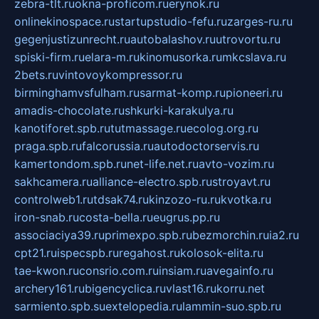
zebra-tlt.ru
okna-proficom.ru
erynok.ru
onlinekinospace.ru
startupstudio-fefu.ru
zarges-ru.ru
gegenjustizunrecht.ru
autobalashov.ru
utrovortu.ru
spiski-firm.ru
elara-m.ru
kinomusorka.ru
mkcslava.ru
2bets.ru
vintovoykompressor.ru
birminghamvsfulham.ru
sarmat-komp.ru
pioneeri.ru
amadis-chocolate.ru
shkurki-karakulya.ru
kanotiforet.spb.ru
tutmassage.ru
ecolog.org.ru
praga.spb.ru
falcorussia.ru
autodoctorservis.ru
kamertondom.spb.ru
net-life.net.ru
avto-vozim.ru
sakhcamera.ru
alliance-electro.spb.ru
stroyavt.ru
controlweb1.ru
tdsak74.ru
kinzozo-ru.ru
kvotka.ru
iron-snab.ru
costa-bella.ru
eugrus.pp.ru
associaciya39.ru
primexpo.spb.ru
bezmorchin.ru
ia2.ru
cpt21.ru
ispecspb.ru
regahost.ru
kolosok-elita.ru
tae-kwon.ru
consrio.com.ru
insiam.ru
avegainfo.ru
archery161.ru
bigencyclica.ru
vlast16.ru
korru.net
sarmiento.spb.su
extelopedia.ru
lammin-suo.spb.ru