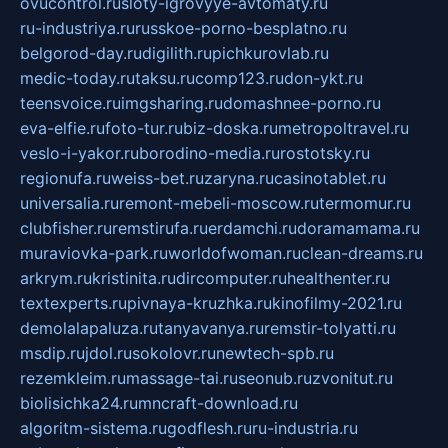
ovucontrol.ru
sloty-igrovyye-avtomaty.ru
ru-industriya.ru
russkoe-porno-besplatno.ru
belgorod-day.ru
digilith.ru
pichkurovlab.ru
medic-today.ru
taksu.ru
comp123.ru
don-ykt.ru
teensvoice.ru
imgsharing.ru
domashnee-porno.ru
eva-elfie.ru
foto-tur.ru
biz-doska.ru
metropoltravel.ru
veslo-i-yakor.ru
borodino-media.ru
rostotsky.ru
regionufa.ru
weiss-bet.ru
zaryna.ru
casinotablet.ru
universalia.ru
remont-mebeli-moscow.ru
termomur.ru
clubfisher.ru
remstirufa.ru
erdamchi.ru
doramamama.ru
muraviovka-park.ru
worldofwoman.ru
clean-dreams.ru
arkrym.ru
kristinita.ru
dircomputer.ru
healthenter.ru
textexperts.ru
pivnaya-kruzhka.ru
kinofilmy-2021.ru
demolalapaluza.ru
tanyavanya.ru
remstir-tolyatti.ru
msdip.ru
jdol.ru
sokolovr.ru
newtech-spb.ru
rezemkleim.ru
massage-tai.ru
seonub.ru
zvonitut.ru
biolisichka24.ru
mncraft-download.ru
algoritm-sistema.ru
godflesh.ru
ru-industria.ru