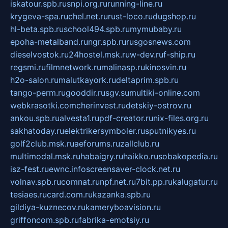
iskatour.spb.ru
snpi.org.ru
running-line.ru
krygeva-spa.ru
chel.net.ru
rust-loco.ru
dugshop.ru
hl-beta.spb.ru
school494.spb.ru
mymubaby.ru
epoha-metalband.ru
ngr.spb.ru
rusgosnews.com
dieselvostok.ru
24hostel.msk.ru
w-dev.ru
f-ship.ru
regsmi.ru
filmnetwork.ru
malinasp.ru
kinosvin.ru
h2o-salon.ru
malutkayork.ru
deltaprim.spb.ru
tango-perm.ru
gooddir.ru
sgv.su
multiki-online.com
webkrasotki.com
cherinvest.ru
detskiy-ostrov.ru
ankou.spb.ru
alvesta1.ru
pdf-creator.ru
nix-files.org.ru
sakhatoday.ru
elektrikersymboler.ru
sputnikyes.ru
golf2club.msk.ru
aeforums.ru
zallclub.ru
multimodal.msk.ru
habaigry.ru
haikko.ru
sobakopedia.ru
isz-fest.ru
ewnc.info
screensaver-clock.net.ru
volnav.spb.ru
comnat.ru
npf.net.ru
7bit.pp.ru
kalugatur.ru
tesiaes.ru
card.com.ru
kazanka.spb.ru
gildiya-kuznecov.ru
kameryboavision.ru
griffoncom.spb.ru
fabrika-emotsiy.ru