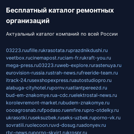
Бесплатный каталог ремонтных
организаций
Актуальный каталог компаний по всей России
03223.ru
ufille.ru
krasotata.ru
prazdnikdushi.ru
veetbox.ru
cinemapost.ru
ciam-fr.ru
kraft-you.ru
mega-press.ru
03223.ru
web-explore.ru
rastenuya.ru
eurovision-russia.ru
strah-news.ru
freeride-team.ru
itrack-24.ru
sexshopexpress.ru
autostudiopro.ru
alabuga-cityhotel.ru
pornv.ru
atlantpereezd.ru
bud-em-znakomye.ru
a-cdc.ru
elektrostal-news.ru
korolevremont-market.ru
budem-znakomye.ru
oooagrosnab.ru
fpodaso.ru
emfire.ru
pro-otdelky.ru
ukrasotki.ru
seksuzbek.ru
seks-uzbek.ru
porno-vk.ru
sovratili.ru
olecoon.ru
vd-dosug.ru
adonyev.ru
rbc-news.ru
porno-skvirt.ru
krospr.ru