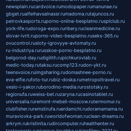
newsplain.ru
cardvoice.ru
modopaper.ru
manunae.ru
gbget.ru
alfeihavsalnassr.ru
madoma.ru
tajuncos.ru
petrovkasports.ru
porno-online-besplatno.ru
splclub.ru
york-life.ru
doroga-expo.ru
ribery.ru
cleanmedicine.ru
slovar-ivrit.ru
porno-video-besplatno.ru
seks-365.ru
ovucontrol.ru
sloty-igrovyye-avtomaty.ru
ru-industriya.ru
russkoe-porno-besplatno.ru
belgorod-day.ru
digilith.ru
pichkurovlab.ru
medic-today.ru
taksu.ru
comp123.ru
don-ykt.ru
teensvoice.ru
imgsharing.ru
domashnee-porno.ru
eva-elfie.ru
foto-tur.ru
biz-doska.ru
metropoltravel.ru
veslo-i-yakor.ru
borodino-media.ru
rostotsky.ru
regionufa.ru
weiss-bet.ru
zaryna.ru
casinotablet.ru
universalia.ru
remont-mebeli-moscow.ru
termomur.ru
clubfisher.ru
remstirufa.ru
erdamchi.ru
doramamama.ru
muraviovka-park.ru
worldofwoman.ru
clean-dreams.ru
arkrym.ru
kristinita.ru
dircomputer.ru
healthenter.ru
textexperts.ru
pivnaya-kruzhka.ru
kinofilmy-2021.ru