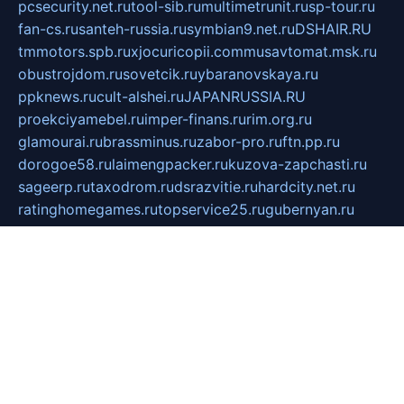
pcsecurity.net.ru
tool-sib.ru
multimetrunit.ru
sp-tour.ru
fan-cs.ru
santeh-russia.ru
symbian9.net.ru
DSHAIR.RU
tmmotors.spb.ru
xjocuricopii.com
musavtomat.msk.ru
obustrojdom.ru
sovetcik.ru
ybaranovskaya.ru
ppknews.ru
cult-alshei.ru
JAPANRUSSIA.RU
proekciyamebel.ru
imper-finans.ru
rim.org.ru
glamourai.ru
brassminus.ru
zabor-pro.ru
ftn.pp.ru
dorogoe58.ru
laimengpacker.ru
kuzova-zapchasti.ru
sageerp.ru
taxodrom.ru
dsrazvitie.ru
hardcity.net.ru
ratinghomegames.ru
topservice25.ru
gubernyan.ru
gtglasslined.ru
ii4.ru
tssport.spb.ru
andorra24.com
blackwallstreet.ru
oboimos.ru
optim-doors.com.ru
ikuch.ru
nycr.org.ru
npa21.ru
vremya-ch.spb.ru
desert000.ru
ivtorgi.ru
ifiori.ru
catalog-statei.ru
dcv.org.ru
spetsmaster174.ru
ipkameryhiseeu.ru
dum26.ru
ruspol.spb.ru
fr-opendp.ru
kam-solnyshko.ru
cheyenne-arapaho.ru
sevzapmetal.spb.ru
ted-lapidus.spb.ru
parasite-eliminator.ru