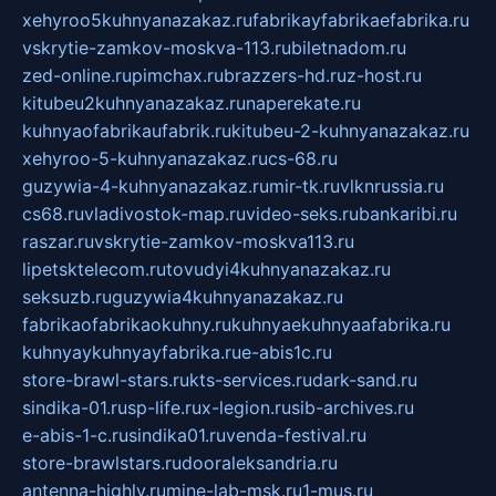
xehyroo5kuhnyanazakaz.ru
fabrikayfabrikaefabrika.ru
vskrytie-zamkov-moskva-113.ru
biletnadom.ru
zed-online.ru
pimchax.ru
brazzers-hd.ru
z-host.ru
kitubeu2kuhnyanazakaz.ru
naperekate.ru
kuhnyaofabrikaufabrik.ru
kitubeu-2-kuhnyanazakaz.ru
xehyroo-5-kuhnyanazakaz.ru
cs-68.ru
guzywia-4-kuhnyanazakaz.ru
mir-tk.ru
vlknrussia.ru
cs68.ru
vladivostok-map.ru
video-seks.ru
bankaribi.ru
raszar.ru
vskrytie-zamkov-moskva113.ru
lipetsktelecom.ru
tovudyi4kuhnyanazakaz.ru
seksuzb.ru
guzywia4kuhnyanazakaz.ru
fabrikaofabrikaokuhny.ru
kuhnyaekuhnyaafabrika.ru
kuhnyaykuhnyayfabrika.ru
e-abis1c.ru
store-brawl-stars.ru
kts-services.ru
dark-sand.ru
sindika-01.ru
sp-life.ru
x-legion.ru
sib-archives.ru
e-abis-1-c.ru
sindika01.ru
venda-festival.ru
store-brawlstars.ru
dooraleksandria.ru
antenna-highly.ru
mine-lab-msk.ru
1-mus.ru