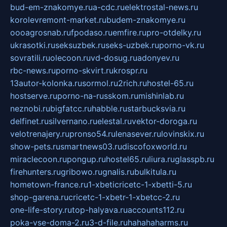
bud-em-znakomye.ru
a-cdc.ru
elektrostal-news.ru
korolevremont-market.ru
budem-znakomye.ru
oooagrosnab.ru
fpodaso.ru
emfire.ru
pro-otdelky.ru
ukrasotki.ru
seksuzbek.ru
seks-uzbek.ru
porno-vk.ru
sovratili.ru
olecoon.ru
vd-dosug.ru
adonyev.ru
rbc-news.ru
porno-skvirt.ru
krospr.ru
13autor-kolonka.ru
sormol.ru
2rich.ru
hostel-65.ru
hostserve.ru
porno-na-russkom.ru
mishinlab.ru
neznobi.ru
bigfatcc.ru
habble.ru
starbucksvia.ru
delfinet.ru
silvernano.ru
elestal.ru
vektor-doroga.ru
velotrenajery.ru
pronso54.ru
lenasever.ru
lovinskix.ru
show-pets.ru
smartnews03.ru
discofoxworld.ru
miraclecoon.ru
pongup.ru
hostel65.ru
liura.ru
glasspb.ru
firehunters.ru
gribowo.ru
gnalis.ru
bulkitula.ru
hometown-france.ru
1-xbeticricetc-1-xbetti-5.ru
shop-garena.ru
cricetc-1-xbetr-1-xbetcc-2.ru
one-life-story.ru
top-halyava.ru
accounts112.ru
poka-vse-doma-2.ru
3-d-file.ru
hahahaharms.ru