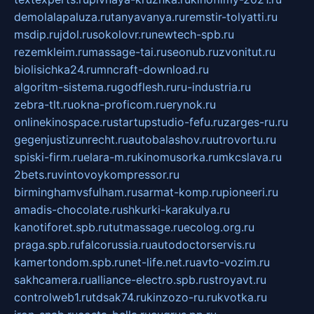
demolalapaluza.ru
tanyavanya.ru
remstir-tolyatti.ru
msdip.ru
jdol.ru
sokolovr.ru
newtech-spb.ru
rezemkleim.ru
massage-tai.ru
seonub.ru
zvonitut.ru
biolisichka24.ru
mncraft-download.ru
algoritm-sistema.ru
godflesh.ru
ru-industria.ru
zebra-tlt.ru
okna-proficom.ru
erynok.ru
onlinekinospace.ru
startupstudio-fefu.ru
zarges-ru.ru
gegenjustizunrecht.ru
autobalashov.ru
utrovortu.ru
spiski-firm.ru
elara-m.ru
kinomusorka.ru
mkcslava.ru
2bets.ru
vintovoykompressor.ru
birminghamvsfulham.ru
sarmat-komp.ru
pioneeri.ru
amadis-chocolate.ru
shkurki-karakulya.ru
kanotiforet.spb.ru
tutmassage.ru
ecolog.org.ru
praga.spb.ru
falcorussia.ru
autodoctorservis.ru
kamertondom.spb.ru
net-life.net.ru
avto-vozim.ru
sakhcamera.ru
alliance-electro.spb.ru
stroyavt.ru
controlweb1.ru
tdsak74.ru
kinzozo-ru.ru
kvotka.ru