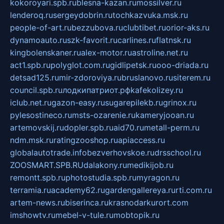
kokoroyari.spb.ru
blesna-kazan.ru
mossilver.ru
lenderoq.ru
sergeydobrin.ru
tochkazvuka.msk.ru
people-of-art.ru
bezzubova.ru
clubtibet.ru
orior-aks.ru
dynamoauto.ru
szk-favorit.ru
carlines.ru
flatnsk.ru
kingbolenskaner.ru
alex-motor.ru
astroline.net.ru
act1.spb.ru
polyglot.com.ru
gidlipetsk.ru
ooo-driada.ru
detsad125.ru
mir-zdoroviya.ru
bruslanovo.ru
siterem.ru
council.spb.ru
лодкипатриот.рф
kafekolizey.ru
iclub.net.ru
gazon-easy.ru
sugarepilekb.ru
grinox.ru
pylesostineco.ru
msts-ozarenie.ru
kameryjooan.ru
artemovskij.ru
dopler.spb.ru
aid70.ru
metall-perm.ru
ndm.msk.ru
ratingzooshop.ru
apiaccess.ru
globalautotrade.info
bezverhovskoe.ru
drsschool.ru
ZOOSMART.SPB.RU
dalakony.ru
medikijob.ru
remontt.spb.ru
photostudia.spb.ru
myragon.ru
terramia.ru
academy62.ru
gardengallereya.ru
rti.com.ru
artem-news.ru
biserinca.ru
krasnodarkurort.com
imshowtv.ru
mebel-v-tule.ru
mobtopik.ru