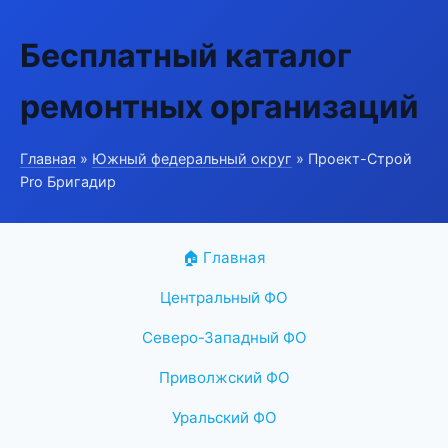
Бесплатный каталог
ремонтных организаций
Главная
»
Южный федеральный округ
» Проект-Строй
Pro Бригадир
🏠 Главная
Центральный ФО
Северо-Западный ФО
Приволжский ФО
Уральский ФО