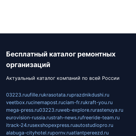
Бесплатный каталог ремонтных
организаций
Актуальный каталог компаний по всей России
03223.ru
ufille.ru
krasotata.ru
prazdnikdushi.ru
veetbox.ru
cinemapost.ru
ciam-fr.ru
kraft-you.ru
mega-press.ru
03223.ru
web-explore.ru
rastenuya.ru
eurovision-russia.ru
strah-news.ru
freeride-team.ru
itrack-24.ru
sexshopexpress.ru
autostudiopro.ru
alabuga-cityhotel.ru
pornv.ru
atlantpereezd.ru