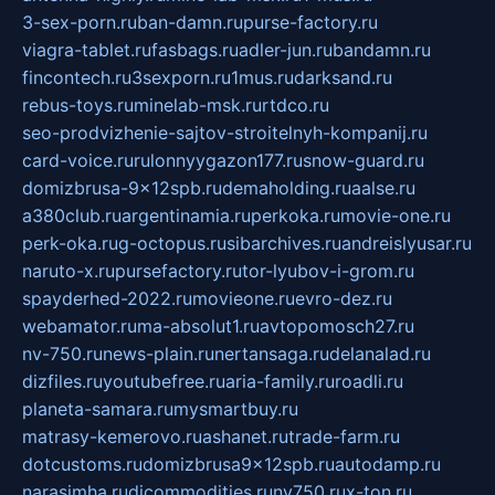
3-sex-porn.ru
ban-damn.ru
purse-factory.ru
viagra-tablet.ru
fasbags.ru
adler-jun.ru
bandamn.ru
fincontech.ru
3sexporn.ru
1mus.ru
darksand.ru
rebus-toys.ru
minelab-msk.ru
rtdco.ru
seo-prodvizhenie-sajtov-stroitelnyh-kompanij.ru
card-voice.ru
rulonnyygazon177.ru
snow-guard.ru
domizbrusa-9x12spb.ru
demaholding.ru
aalse.ru
a380club.ru
argentinamia.ru
perkoka.ru
movie-one.ru
perk-oka.ru
g-octopus.ru
sibarchives.ru
andreislyusar.ru
naruto-x.ru
pursefactory.ru
tor-lyubov-i-grom.ru
spayderhed-2022.ru
movieone.ru
evro-dez.ru
webamator.ru
ma-absolut1.ru
avtopomosch27.ru
nv-750.ru
news-plain.ru
nertansaga.ru
delanalad.ru
dizfiles.ru
youtubefree.ru
aria-family.ru
roadli.ru
planeta-samara.ru
mysmartbuy.ru
matrasy-kemerovo.ru
ashanet.ru
trade-farm.ru
dotcustoms.ru
domizbrusa9x12spb.ru
autodamp.ru
narasimha.ru
djcommodities.ru
nv750.ru
x-ton.ru