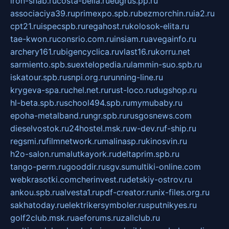
iron-snab.ru
costa-bella.ru
eugrus.pp.ru
associaciya39.ru
primexpo.spb.ru
bezmorchin.ru
ia2.ru
cpt21.ru
ispecspb.ru
regahost.ru
kolosok-elita.ru
tae-kwon.ru
consrio.com.ru
insiam.ru
avegainfo.ru
archery161.ru
bigencyclica.ru
vlast16.ru
korru.net
sarmiento.spb.su
extelopedia.ru
lammin-suo.spb.ru
iskatour.spb.ru
snpi.org.ru
running-line.ru
krygeva-spa.ru
chel.net.ru
rust-loco.ru
dugshop.ru
hl-beta.spb.ru
school494.spb.ru
mymubaby.ru
epoha-metalband.ru
ngr.spb.ru
rusgosnews.com
dieselvostok.ru
24hostel.msk.ru
w-dev.ru
f-ship.ru
regsmi.ru
filmnetwork.ru
malinasp.ru
kinosvin.ru
h2o-salon.ru
malutkayork.ru
deltaprim.spb.ru
tango-perm.ru
gooddir.ru
sgv.su
multiki-online.com
webkrasotki.com
cherinvest.ru
detskiy-ostrov.ru
ankou.spb.ru
alvesta1.ru
pdf-creator.ru
nix-files.org.ru
sakhatoday.ru
elektrikersymboler.ru
sputnikyes.ru
golf2club.msk.ru
aeforums.ru
zallclub.ru