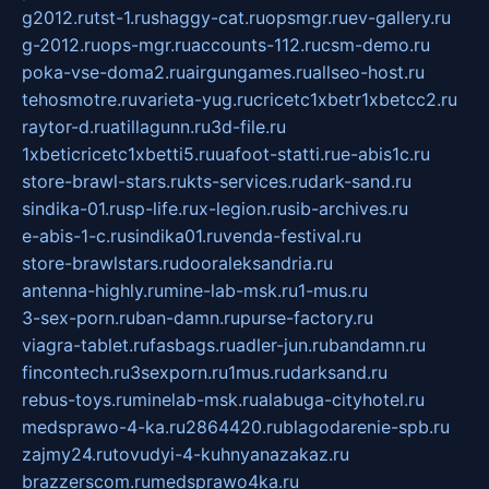
g2012.ru
tst-1.ru
shaggy-cat.ru
opsmgr.ru
ev-gallery.ru
g-2012.ru
ops-mgr.ru
accounts-112.ru
csm-demo.ru
poka-vse-doma2.ru
airgungames.ru
allseo-host.ru
tehosmotre.ru
varieta-yug.ru
cricetc1xbetr1xbetcc2.ru
raytor-d.ru
atillagunn.ru
3d-file.ru
1xbeticricetc1xbetti5.ru
uafoot-statti.ru
e-abis1c.ru
store-brawl-stars.ru
kts-services.ru
dark-sand.ru
sindika-01.ru
sp-life.ru
x-legion.ru
sib-archives.ru
e-abis-1-c.ru
sindika01.ru
venda-festival.ru
store-brawlstars.ru
dooraleksandria.ru
antenna-highly.ru
mine-lab-msk.ru
1-mus.ru
3-sex-porn.ru
ban-damn.ru
purse-factory.ru
viagra-tablet.ru
fasbags.ru
adler-jun.ru
bandamn.ru
fincontech.ru
3sexporn.ru
1mus.ru
darksand.ru
rebus-toys.ru
minelab-msk.ru
alabuga-cityhotel.ru
medsprawo-4-ka.ru
2864420.ru
blagodarenie-spb.ru
zajmy24.ru
tovudyi-4-kuhnyanazakaz.ru
brazzerscom.ru
medsprawo4ka.ru