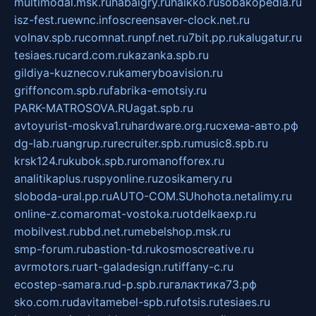
multimodal.msk.ru
habaigry.ru
haikko.ru
sobakopedia.ru
isz-fest.ru
ewnc.info
screensaver-clock.net.ru
volnav.spb.ru
comnat.ru
npf.net.ru
7bit.pp.ru
kalugatur.ru
tesiaes.ru
card.com.ru
kazanka.spb.ru
gildiya-kuznecov.ru
kameryboavision.ru
griffoncom.spb.ru
fabrika-emotsiy.ru
PARK-MATROSOVA.RU
agat.spb.ru
avtoyurist-moskva1.ru
hardware.org.ru
схема-авто.рф
dg-lab.ru
angrup.ru
recruiter.spb.ru
music8.spb.ru
krsk124.ru
kubok.spb.ru
romanofforex.ru
analitikaplus.ru
spyonline.ru
zosikamery.ru
sloboda-ural.pp.ru
AUTO-COM.SU
hohota.net
alimy.ru
online-z.com
aromat-vostoka.ru
otdelkaexp.ru
mobilvest.ru
bbd.net.ru
mebelshop.msk.ru
smp-forum.ru
bastion-td.ru
kosmoscreative.ru
avrmotors.ru
art-galadesign.ru
tiffany-c.ru
ecostep-samara.ru
d-p.spb.ru
галактика73.рф
sko.com.ru
davitamebel-spb.ru
fotsis.ru
tesiaes.ru