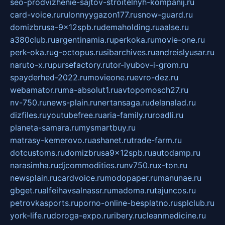
seo-prodvizhenie-sajtov-stroitelnyh-kompanij.ru
card-voice.ru
rulonnyygazon177.ru
snow-guard.ru
domizbrusa-9x12spb.ru
demaholding.ru
aalse.ru
a380club.ru
argentinamia.ru
perkoka.ru
movie-one.ru
perk-oka.ru
g-octopus.ru
sibarchives.ru
andreislyusar.ru
naruto-x.ru
pursefactory.ru
tor-lyubov-i-grom.ru
spayderhed-2022.ru
movieone.ru
evro-dez.ru
webamator.ru
ma-absolut1.ru
avtopomosch27.ru
nv-750.ru
news-plain.ru
nertansaga.ru
delanalad.ru
dizfiles.ru
youtubefree.ru
aria-family.ru
roadli.ru
planeta-samara.ru
mysmartbuy.ru
matrasy-kemerovo.ru
ashanet.ru
trade-farm.ru
dotcustoms.ru
domizbrusa9x12spb.ru
autodamp.ru
narasimha.ru
djcommodities.ru
nv750.ru
x-ton.ru
newsplain.ru
cardvoice.ru
modopaper.ru
manunae.ru
gbget.ru
alfeihavsalnassr.ru
madoma.ru
tajuncos.ru
petrovkasports.ru
porno-online-besplatno.ru
splclub.ru
york-life.ru
doroga-expo.ru
ribery.ru
cleanmedicine.ru