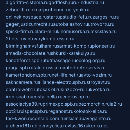
algoritm-sistema.ru
godflesh.ru
ru-industria.ru
zebra-tlt.ru
okna-proficom.ru
erynok.ru
onlinekinospace.ru
startupstudio-fefu.ru
zarges-ru.ru
gegenjustizunrecht.ru
autobalashov.ru
utrovortu.ru
spiski-firm.ru
elara-m.ru
kinomusorka.ru
mkcslava.ru
2bets.ru
vintovoykompressor.ru
birminghamvsfulham.ru
sarmat-komp.ru
pioneeri.ru
amadis-chocolate.ru
shkurki-karakulya.ru
kanotiforet.spb.ru
tutmassage.ru
ecolog.org.ru
praga.spb.ru
falcorussia.ru
autodoctorservis.ru
kamertondom.spb.ru
net-life.net.ru
avto-vozim.ru
sakhcamera.ru
alliance-electro.spb.ru
stroyavt.ru
controlweb1.ru
tdsak74.ru
kinzozo-ru.ru
kvotka.ru
iron-snab.ru
costa-bella.ru
eugrus.pp.ru
associaciya39.ru
primexpo.spb.ru
bezmorchin.ru
ia2.ru
cpt21.ru
ispecspb.ru
regahost.ru
kolosok-elita.ru
tae-kwon.ru
consrio.com.ru
insiam.ru
avegainfo.ru
archery161.ru
bigencyclica.ru
vlast16.ru
korru.net