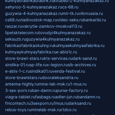
kuhnyaofabrikaufabrik.ru
kitubeu-2-kuhnyanazakaz.ru
xehyroo-5-kuhnyanazakaz.ru
cs-68.ru
guzywia-4-kuhnyanazakaz.ru
mir-tk.ru
vlknrussia.ru
cs68.ru
vladivostok-map.ru
video-seks.ru
bankaribi.ru
raszar.ru
vskrytie-zamkov-moskva113.ru
lipetsktelecom.ru
tovudyi4kuhnyanazakaz.ru
seksuzb.ru
guzywia4kuhnyanazakaz.ru
fabrikaofabrikaokuhny.ru
kuhnyaekuhnyaafabrika.ru
kuhnyaykuhnyayfabrika.ru
e-abis1c.ru
store-brawl-stars.ru
kts-services.ru
dark-sand.ru
sindika-01.ru
sp-life.ru
x-legion.ru
sib-archives.ru
e-abis-1-c.ru
sindika01.ru
venda-festival.ru
store-brawlstars.ru
dooraleksandria.ru
antenna-highly.ru
mine-lab-msk.ru
1-mus.ru
3-sex-porn.ru
ban-damn.ru
purse-factory.ru
viagra-tablet.ru
fasbags.ru
adler-jun.ru
bandamn.ru
fincontech.ru
3sexporn.ru
1mus.ru
darksand.ru
rebus-toys.ru
minelab-msk.ru
rtdco.ru