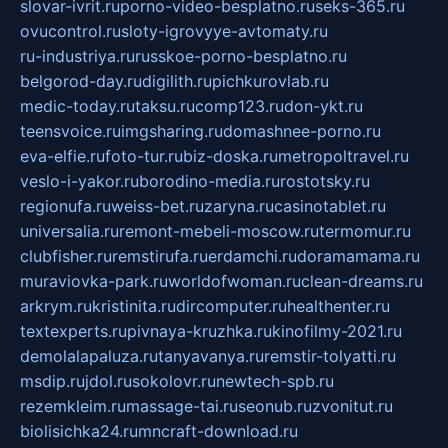
slovar-ivrit.ru
porno-video-besplatno.ru
seks-365.ru
ovucontrol.ru
sloty-igrovyye-avtomaty.ru
ru-industriya.ru
russkoe-porno-besplatno.ru
belgorod-day.ru
digilith.ru
pichkurovlab.ru
medic-today.ru
taksu.ru
comp123.ru
don-ykt.ru
teensvoice.ru
imgsharing.ru
domashnee-porno.ru
eva-elfie.ru
foto-tur.ru
biz-doska.ru
metropoltravel.ru
veslo-i-yakor.ru
borodino-media.ru
rostotsky.ru
regionufa.ru
weiss-bet.ru
zaryna.ru
casinotablet.ru
universalia.ru
remont-mebeli-moscow.ru
termomur.ru
clubfisher.ru
remstirufa.ru
erdamchi.ru
doramamama.ru
muraviovka-park.ru
worldofwoman.ru
clean-dreams.ru
arkrym.ru
kristinita.ru
dircomputer.ru
healthenter.ru
textexperts.ru
pivnaya-kruzhka.ru
kinofilmy-2021.ru
demolalapaluza.ru
tanyavanya.ru
remstir-tolyatti.ru
msdip.ru
jdol.ru
sokolovr.ru
newtech-spb.ru
rezemkleim.ru
massage-tai.ru
seonub.ru
zvonitut.ru
biolisichka24.ru
mncraft-download.ru