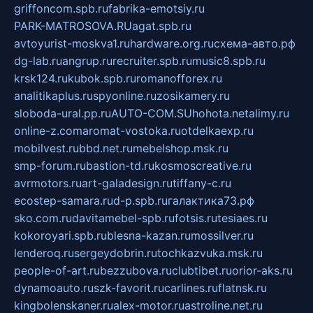
griffoncom.spb.ru
fabrika-emotsiy.ru
PARK-MATROSOVA.RU
agat.spb.ru
avtoyurist-moskva1.ru
hardware.org.ru
схема-авто.рф
dg-lab.ru
angrup.ru
recruiter.spb.ru
music8.spb.ru
krsk124.ru
kubok.spb.ru
romanofforex.ru
analitikaplus.ru
spyonline.ru
zosikamery.ru
sloboda-ural.pp.ru
AUTO-COM.SU
hohota.net
alimy.ru
online-z.com
aromat-vostoka.ru
otdelkaexp.ru
mobilvest.ru
bbd.net.ru
mebelshop.msk.ru
smp-forum.ru
bastion-td.ru
kosmoscreative.ru
avrmotors.ru
art-galadesign.ru
tiffany-c.ru
ecostep-samara.ru
d-p.spb.ru
галактика73.рф
sko.com.ru
davitamebel-spb.ru
fotsis.ru
tesiaes.ru
kokoroyari.spb.ru
blesna-kazan.ru
mossilver.ru
lenderoq.ru
sergeydobrin.ru
tochkazvuka.msk.ru
people-of-art.ru
bezzubova.ru
clubtibet.ru
orior-aks.ru
dynamoauto.ru
szk-favorit.ru
carlines.ru
flatnsk.ru
kingbolenskaner.ru
alex-motor.ru
astroline.net.ru