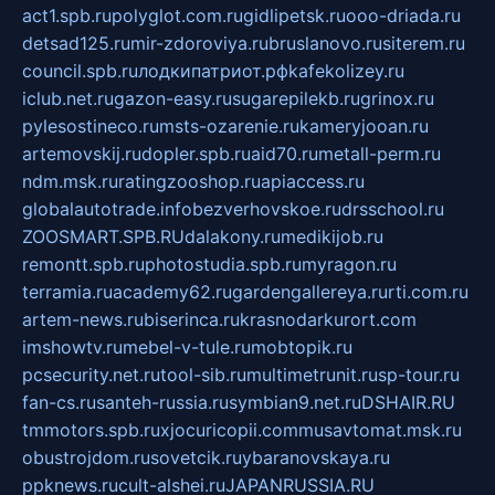
act1.spb.ru
polyglot.com.ru
gidlipetsk.ru
ooo-driada.ru
detsad125.ru
mir-zdoroviya.ru
bruslanovo.ru
siterem.ru
council.spb.ru
лодкипатриот.рф
kafekolizey.ru
iclub.net.ru
gazon-easy.ru
sugarepilekb.ru
grinox.ru
pylesostineco.ru
msts-ozarenie.ru
kameryjooan.ru
artemovskij.ru
dopler.spb.ru
aid70.ru
metall-perm.ru
ndm.msk.ru
ratingzooshop.ru
apiaccess.ru
globalautotrade.info
bezverhovskoe.ru
drsschool.ru
ZOOSMART.SPB.RU
dalakony.ru
medikijob.ru
remontt.spb.ru
photostudia.spb.ru
myragon.ru
terramia.ru
academy62.ru
gardengallereya.ru
rti.com.ru
artem-news.ru
biserinca.ru
krasnodarkurort.com
imshowtv.ru
mebel-v-tule.ru
mobtopik.ru
pcsecurity.net.ru
tool-sib.ru
multimetrunit.ru
sp-tour.ru
fan-cs.ru
santeh-russia.ru
symbian9.net.ru
DSHAIR.RU
tmmotors.spb.ru
xjocuricopii.com
musavtomat.msk.ru
obustrojdom.ru
sovetcik.ru
ybaranovskaya.ru
ppknews.ru
cult-alshei.ru
JAPANRUSSIA.RU