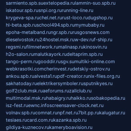
sarmiento.spb.su
extelopedia.ru
lammin-suo.spb.ru
iskatour.spb.ru
snpi.org.ru
running-line.ru
krygeva-spa.ru
chel.net.ru
rust-loco.ru
dugshop.ru
hl-beta.spb.ru
school494.spb.ru
mymubaby.ru
epoha-metalband.ru
ngr.spb.ru
rusgosnews.com
dieselvostok.ru
24hostel.msk.ru
w-dev.ru
f-ship.ru
regsmi.ru
filmnetwork.ru
malinasp.ru
kinosvin.ru
h2o-salon.ru
malutkayork.ru
deltaprim.spb.ru
tango-perm.ru
gooddir.ru
sgv.su
multiki-online.com
webkrasotki.com
cherinvest.ru
detskiy-ostrov.ru
ankou.spb.ru
alvesta1.ru
pdf-creator.ru
nix-files.org.ru
sakhatoday.ru
elektrikersymboler.ru
sputnikyes.ru
golf2club.msk.ru
aeforums.ru
zallclub.ru
multimodal.msk.ru
habaigry.ru
haikko.ru
sobakopedia.ru
isz-fest.ru
ewnc.info
screensaver-clock.net.ru
volnav.spb.ru
comnat.ru
npf.net.ru
7bit.pp.ru
kalugatur.ru
tesiaes.ru
card.com.ru
kazanka.spb.ru
gildiya-kuznecov.ru
kameryboavision.ru