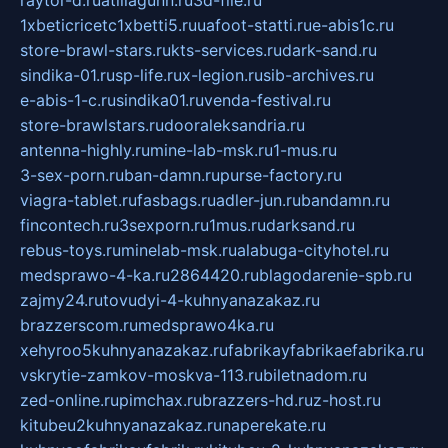
raytor-d.ru
atillagunn.ru
3d-file.ru
1xbeticricetc1xbetti5.ru
uafoot-statti.ru
e-abis1c.ru
store-brawl-stars.ru
kts-services.ru
dark-sand.ru
sindika-01.ru
sp-life.ru
x-legion.ru
sib-archives.ru
e-abis-1-c.ru
sindika01.ru
venda-festival.ru
store-brawlstars.ru
dooraleksandria.ru
antenna-highly.ru
mine-lab-msk.ru
1-mus.ru
3-sex-porn.ru
ban-damn.ru
purse-factory.ru
viagra-tablet.ru
fasbags.ru
adler-jun.ru
bandamn.ru
fincontech.ru
3sexporn.ru
1mus.ru
darksand.ru
rebus-toys.ru
minelab-msk.ru
alabuga-cityhotel.ru
medsprawo-4-ka.ru
2864420.ru
blagodarenie-spb.ru
zajmy24.ru
tovudyi-4-kuhnyanazakaz.ru
brazzerscom.ru
medsprawo4ka.ru
xehyroo5kuhnyanazakaz.ru
fabrikayfabrikaefabrika.ru
vskrytie-zamkov-moskva-113.ru
biletnadom.ru
zed-online.ru
pimchax.ru
brazzers-hd.ru
z-host.ru
kitubeu2kuhnyanazakaz.ru
naperekate.ru