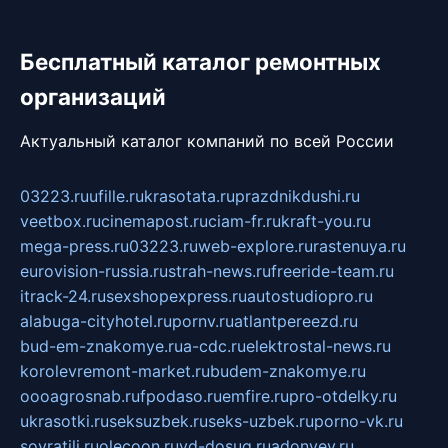
Бесплатный каталог ремонтных
организаций
Актуальный каталог компаний по всей России
03223.ru
ufille.ru
krasotata.ru
prazdnikdushi.ru
veetbox.ru
cinemapost.ru
ciam-fr.ru
kraft-you.ru
mega-press.ru
03223.ru
web-explore.ru
rastenuya.ru
eurovision-russia.ru
strah-news.ru
freeride-team.ru
itrack-24.ru
sexshopexpress.ru
autostudiopro.ru
alabuga-cityhotel.ru
pornv.ru
atlantpereezd.ru
bud-em-znakomye.ru
a-cdc.ru
elektrostal-news.ru
korolevremont-market.ru
budem-znakomye.ru
oooagrosnab.ru
fpodaso.ru
emfire.ru
pro-otdelky.ru
ukrasotki.ru
seksuzbek.ru
seks-uzbek.ru
porno-vk.ru
sovratili.ru
olecoon.ru
vd-dosug.ru
adonyev.ru