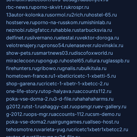
rbc-news.ru
porno-skvirt.ru
krospr.ru
13autor-kolonka.ru
sormol.ru
2rich.ru
hostel-65.ru
hostserve.ru
porno-na-russkom.ru
mishinlab.ru
neznobi.ru
bigfatcc.ru
habble.ru
starbucksvia.ru
delfinet.ru
silvernano.ru
elestal.ru
vektor-doroga.ru
velotrenajery.ru
pronso54.ru
lenasever.ru
lovinskix.ru
show-pets.ru
smartnews03.ru
discofoxworld.ru
miraclecoon.ru
pongup.ru
hostel65.ru
liura.ru
glasspb.ru
firehunters.ru
gribowo.ru
gnalis.ru
bulkitula.ru
hometown-france.ru
1-xbeticricetc-1-xbetti-5.ru
shop-garena.ru
cricetc-1-xbetr-1-xbetcc-2.ru
one-life-story.ru
top-halyava.ru
accounts112.ru
poka-vse-doma-2.ru
3-d-file.ru
hahahaharms.ru
g2012.ru
tst-1.ru
shaggy-cat.ru
opsmgr.ru
ev-gallery.ru
g-2012.ru
ops-mgr.ru
accounts-112.ru
csm-demo.ru
poka-vse-doma2.ru
airgungames.ru
allseo-host.ru
tehosmotre.ru
varieta-yug.ru
cricetc1xbetr1xbetcc2.ru