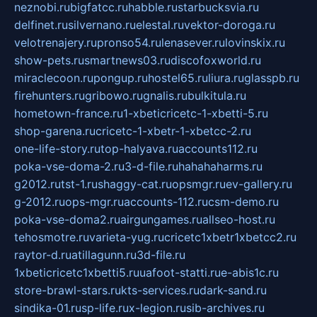
neznobi.ru
bigfatcc.ru
habble.ru
starbucksvia.ru
delfinet.ru
silvernano.ru
elestal.ru
vektor-doroga.ru
velotrenajery.ru
pronso54.ru
lenasever.ru
lovinskix.ru
show-pets.ru
smartnews03.ru
discofoxworld.ru
miraclecoon.ru
pongup.ru
hostel65.ru
liura.ru
glasspb.ru
firehunters.ru
gribowo.ru
gnalis.ru
bulkitula.ru
hometown-france.ru
1-xbeticricetc-1-xbetti-5.ru
shop-garena.ru
cricetc-1-xbetr-1-xbetcc-2.ru
one-life-story.ru
top-halyava.ru
accounts112.ru
poka-vse-doma-2.ru
3-d-file.ru
hahahaharms.ru
g2012.ru
tst-1.ru
shaggy-cat.ru
opsmgr.ru
ev-gallery.ru
g-2012.ru
ops-mgr.ru
accounts-112.ru
csm-demo.ru
poka-vse-doma2.ru
airgungames.ru
allseo-host.ru
tehosmotre.ru
varieta-yug.ru
cricetc1xbetr1xbetcc2.ru
raytor-d.ru
atillagunn.ru
3d-file.ru
1xbeticricetc1xbetti5.ru
uafoot-statti.ru
e-abis1c.ru
store-brawl-stars.ru
kts-services.ru
dark-sand.ru
sindika-01.ru
sp-life.ru
x-legion.ru
sib-archives.ru