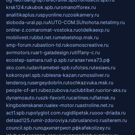
krsk124.ru
kubok.spb.ru
romanofforex.ru
analitikaplus.ru
spyonline.ru
zosikamery.ru
sloboda-ural.pp.ru
AUTO-COM.SU
hohota.net
alimy.ru
online-z.com
aromat-vostoka.ru
otdelkaexp.ru
mobilvest.ru
bbd.net.ru
mebelshop.msk.ru
smp-forum.ru
bastion-td.ru
kosmoscreative.ru
avrmotors.ru
art-galadesign.ru
tiffany-c.ru
ecostep-samara.ru
d-p.spb.ru
галактика73.рф
sko.com.ru
davitamebel-spb.ru
fotsis.ru
tesiaes.ru
kokoroyari.spb.ru
blesna-kazan.ru
mossilver.ru
lenderoq.ru
sergeydobrin.ru
tochkazvuka.msk.ru
people-of-art.ru
bezzubova.ru
clubtibet.ru
orior-aks.ru
dynamoauto.ru
szk-favorit.ru
carlines.ru
flatnsk.ru
kingbolenskaner.ru
alex-motor.ru
astroline.net.ru
act1.spb.ru
polyglot.com.ru
gidlipetsk.ru
ooo-driada.ru
detsad125.ru
mir-zdoroviya.ru
bruslanovo.ru
siterem.ru
council.spb.ru
лодкипатриот.рф
kafekolizey.ru