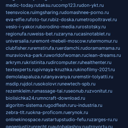
medic-today.ru
taksu.ru
comp123.ru
don-ykt.ru
teensvoice.ru
imgsharing.ru
domashnee-porno.ru
eva-elfie.ru
foto-tur.ru
biz-doska.ru
metropoltravel.ru
veslo-i-yakor.ru
borodino-media.ru
rostotsky.ru
regionufa.ru
weiss-bet.ru
zaryna.ru
casinotablet.ru
universalia.ru
remont-mebeli-moscow.ru
termomur.ru
clubfisher.ru
remstirufa.ru
erdamchi.ru
doramamama.ru
muraviovka-park.ru
worldofwoman.ru
clean-dreams.ru
arkrym.ru
kristinita.ru
dircomputer.ru
healthenter.ru
textexperts.ru
pivnaya-kruzhka.ru
kinofilmy-2021.ru
demolalapaluza.ru
tanyavanya.ru
remstir-tolyatti.ru
msdip.ru
jdol.ru
sokolovr.ru
newtech-spb.ru
rezemkleim.ru
massage-tai.ru
seonub.ru
zvonitut.ru
biolisichka24.ru
mncraft-download.ru
algoritm-sistema.ru
godflesh.ru
ru-industria.ru
zebra-tlt.ru
okna-proficom.ru
erynok.ru
onlinekinospace.ru
startupstudio-fefu.ru
zarges-ru.ru
gegenjustizunrecht.ru
autobalashov.ru
utrovortu.ru