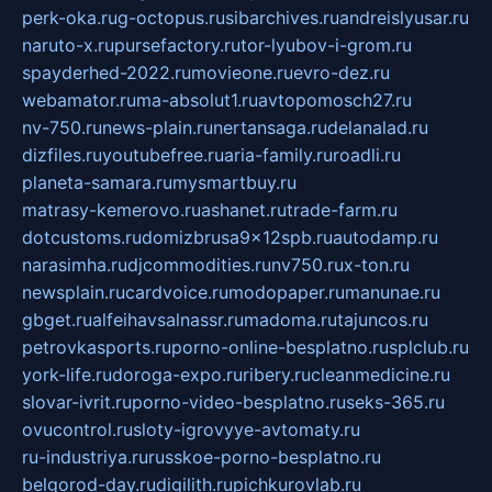
perk-oka.ru
g-octopus.ru
sibarchives.ru
andreislyusar.ru
naruto-x.ru
pursefactory.ru
tor-lyubov-i-grom.ru
spayderhed-2022.ru
movieone.ru
evro-dez.ru
webamator.ru
ma-absolut1.ru
avtopomosch27.ru
nv-750.ru
news-plain.ru
nertansaga.ru
delanalad.ru
dizfiles.ru
youtubefree.ru
aria-family.ru
roadli.ru
planeta-samara.ru
mysmartbuy.ru
matrasy-kemerovo.ru
ashanet.ru
trade-farm.ru
dotcustoms.ru
domizbrusa9x12spb.ru
autodamp.ru
narasimha.ru
djcommodities.ru
nv750.ru
x-ton.ru
newsplain.ru
cardvoice.ru
modopaper.ru
manunae.ru
gbget.ru
alfeihavsalnassr.ru
madoma.ru
tajuncos.ru
petrovkasports.ru
porno-online-besplatno.ru
splclub.ru
york-life.ru
doroga-expo.ru
ribery.ru
cleanmedicine.ru
slovar-ivrit.ru
porno-video-besplatno.ru
seks-365.ru
ovucontrol.ru
sloty-igrovyye-avtomaty.ru
ru-industriya.ru
russkoe-porno-besplatno.ru
belgorod-day.ru
digilith.ru
pichkurovlab.ru