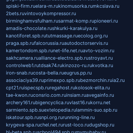
spiski-firm.ru
elara-m.ru
kinomusorka.ru
mkcslava.ru
2bets.ru
vintovoykompressor.ru
birminghamvsfulham.ru
sarmat-komp.ru
pioneeri.ru
amadis-chocolate.ru
shkurki-karakulya.ru
kanotiforet.spb.ru
tutmassage.ru
ecolog.org.ru
praga.spb.ru
falcorussia.ru
autodoctorservis.ru
kamertondom.spb.ru
net-life.net.ru
avto-vozim.ru
sakhcamera.ru
alliance-electro.spb.ru
stroyavt.ru
controlweb1.ru
tdsak74.ru
kinzozo-ru.ru
kvotka.ru
iron-snab.ru
costa-bella.ru
eugrus.pp.ru
associaciya39.ru
primexpo.spb.ru
bezmorchin.ru
ia2.ru
cpt21.ru
ispecspb.ru
regahost.ru
kolosok-elita.ru
tae-kwon.ru
consrio.com.ru
insiam.ru
avegainfo.ru
archery161.ru
bigencyclica.ru
vlast16.ru
korru.net
sarmiento.spb.su
extelopedia.ru
lammin-suo.spb.ru
iskatour.spb.ru
snpi.org.ru
running-line.ru
krygeva-spa.ru
chel.net.ru
rust-loco.ru
dugshop.ru
hl-beta.spb.ru
school494.spb.ru
mymubaby.ru