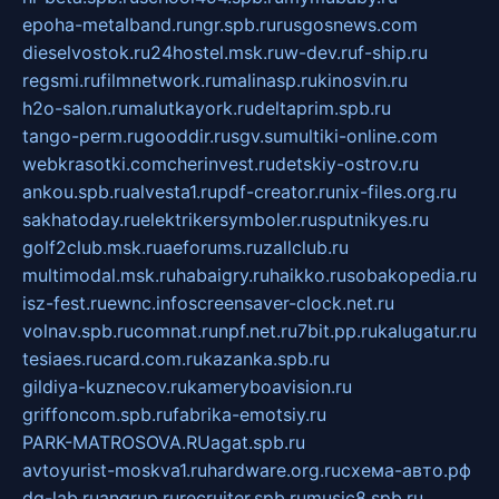
epoha-metalband.ru
ngr.spb.ru
rusgosnews.com
dieselvostok.ru
24hostel.msk.ru
w-dev.ru
f-ship.ru
regsmi.ru
filmnetwork.ru
malinasp.ru
kinosvin.ru
h2o-salon.ru
malutkayork.ru
deltaprim.spb.ru
tango-perm.ru
gooddir.ru
sgv.su
multiki-online.com
webkrasotki.com
cherinvest.ru
detskiy-ostrov.ru
ankou.spb.ru
alvesta1.ru
pdf-creator.ru
nix-files.org.ru
sakhatoday.ru
elektrikersymboler.ru
sputnikyes.ru
golf2club.msk.ru
aeforums.ru
zallclub.ru
multimodal.msk.ru
habaigry.ru
haikko.ru
sobakopedia.ru
isz-fest.ru
ewnc.info
screensaver-clock.net.ru
volnav.spb.ru
comnat.ru
npf.net.ru
7bit.pp.ru
kalugatur.ru
tesiaes.ru
card.com.ru
kazanka.spb.ru
gildiya-kuznecov.ru
kameryboavision.ru
griffoncom.spb.ru
fabrika-emotsiy.ru
PARK-MATROSOVA.RU
agat.spb.ru
avtoyurist-moskva1.ru
hardware.org.ru
схема-авто.рф
dg-lab.ru
angrup.ru
recruiter.spb.ru
music8.spb.ru