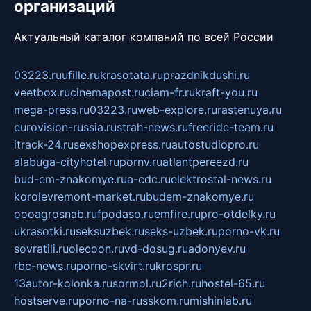
организаций
Актуальный каталог компаний по всей России
03223.ru
ufille.ru
krasotata.ru
prazdnikdushi.ru
veetbox.ru
cinemapost.ru
ciam-fr.ru
kraft-you.ru
mega-press.ru
03223.ru
web-explore.ru
rastenuya.ru
eurovision-russia.ru
strah-news.ru
freeride-team.ru
itrack-24.ru
sexshopexpress.ru
autostudiopro.ru
alabuga-cityhotel.ru
pornv.ru
atlantpereezd.ru
bud-em-znakomye.ru
a-cdc.ru
elektrostal-news.ru
korolevremont-market.ru
budem-znakomye.ru
oooagrosnab.ru
fpodaso.ru
emfire.ru
pro-otdelky.ru
ukrasotki.ru
seksuzbek.ru
seks-uzbek.ru
porno-vk.ru
sovratili.ru
olecoon.ru
vd-dosug.ru
adonyev.ru
rbc-news.ru
porno-skvirt.ru
krospr.ru
13autor-kolonka.ru
sormol.ru
2rich.ru
hostel-65.ru
hostserve.ru
porno-na-russkom.ru
mishinlab.ru