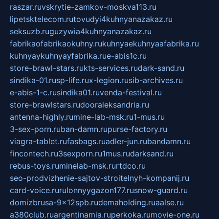
raszar.ru
vskrytie-zamkov-moskva113.ru
lipetsktelecom.ru
tovudyi4kuhnyanazakaz.ru
seksuzb.ru
guzywia4kuhnyanazakaz.ru
fabrikaofabrikaokuhny.ru
kuhnyaekuhnyaafabrika.ru
kuhnyaykuhnyayfabrika.ru
e-abis1c.ru
store-brawl-stars.ru
kts-services.ru
dark-sand.ru
sindika-01.ru
sp-life.ru
x-legion.ru
sib-archives.ru
e-abis-1-c.ru
sindika01.ru
venda-festival.ru
store-brawlstars.ru
dooraleksandria.ru
antenna-highly.ru
mine-lab-msk.ru
1-mus.ru
3-sex-porn.ru
ban-damn.ru
purse-factory.ru
viagra-tablet.ru
fasbags.ru
adler-jun.ru
bandamn.ru
fincontech.ru
3sexporn.ru
1mus.ru
darksand.ru
rebus-toys.ru
minelab-msk.ru
rtdco.ru
seo-prodvizhenie-sajtov-stroitelnyh-kompanij.ru
card-voice.ru
rulonnyygazon177.ru
snow-guard.ru
domizbrusa-9x12spb.ru
demaholding.ru
aalse.ru
a380club.ru
argentinamia.ru
perkoka.ru
movie-one.ru