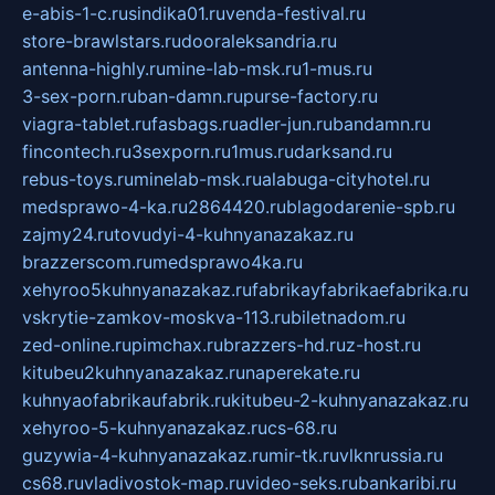
e-abis-1-c.ru
sindika01.ru
venda-festival.ru
store-brawlstars.ru
dooraleksandria.ru
antenna-highly.ru
mine-lab-msk.ru
1-mus.ru
3-sex-porn.ru
ban-damn.ru
purse-factory.ru
viagra-tablet.ru
fasbags.ru
adler-jun.ru
bandamn.ru
fincontech.ru
3sexporn.ru
1mus.ru
darksand.ru
rebus-toys.ru
minelab-msk.ru
alabuga-cityhotel.ru
medsprawo-4-ka.ru
2864420.ru
blagodarenie-spb.ru
zajmy24.ru
tovudyi-4-kuhnyanazakaz.ru
brazzerscom.ru
medsprawo4ka.ru
xehyroo5kuhnyanazakaz.ru
fabrikayfabrikaefabrika.ru
vskrytie-zamkov-moskva-113.ru
biletnadom.ru
zed-online.ru
pimchax.ru
brazzers-hd.ru
z-host.ru
kitubeu2kuhnyanazakaz.ru
naperekate.ru
kuhnyaofabrikaufabrik.ru
kitubeu-2-kuhnyanazakaz.ru
xehyroo-5-kuhnyanazakaz.ru
cs-68.ru
guzywia-4-kuhnyanazakaz.ru
mir-tk.ru
vlknrussia.ru
cs68.ru
vladivostok-map.ru
video-seks.ru
bankaribi.ru