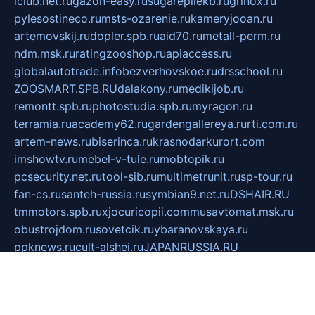
iclub.net.ru
gazon-easy.ru
sugarepilekb.ru
grinox.ru
pylesostineco.ru
msts-ozarenie.ru
kameryjooan.ru
artemovskij.ru
dopler.spb.ru
aid70.ru
metall-perm.ru
ndm.msk.ru
ratingzooshop.ru
apiaccess.ru
globalautotrade.info
bezverhovskoe.ru
drsschool.ru
ZOOSMART.SPB.RU
dalakony.ru
medikijob.ru
remontt.spb.ru
photostudia.spb.ru
myragon.ru
terramia.ru
academy62.ru
gardengallereya.ru
rti.com.ru
artem-news.ru
biserinca.ru
krasnodarkurort.com
imshowtv.ru
mebel-v-tule.ru
mobtopik.ru
pcsecurity.net.ru
tool-sib.ru
multimetrunit.ru
sp-tour.ru
fan-cs.ru
santeh-russia.ru
symbian9.net.ru
DSHAIR.RU
tmmotors.spb.ru
xjocuricopii.com
musavtomat.msk.ru
obustrojdom.ru
sovetcik.ru
ybaranovskaya.ru
ppknews.ru
cult-alshei.ru
JAPANRUSSIA.RU
proekciyamebel.ru
imper-finans.ru
rim.org.ru
glamourai.ru
brassminus.ru
zabor-pro.ru
ftn.pp.ru
dorogoe58.ru
laimengpacker.ru
kuzova-zapchasti.ru