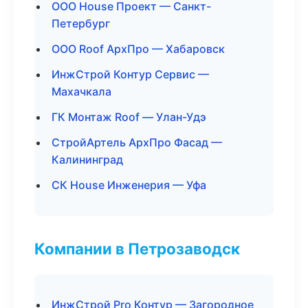
ООО House Проект — Санкт-
Петербург
ООО Roof АрхПро — Хабаровск
ИнжСтрой Контур Сервис —
Махачкала
ГК Монтаж Roof — Улан-Удэ
СтройАртель АрхПро Фасад —
Калининград
СК House Инженерия — Уфа
Компании в Петрозаводск
ИнжСтрой Pro Контур — Загородное