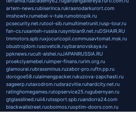
terramia.ru
academy62.ru
gardengallereya.ru
rti.com.ru
artem-news.ru
biserinca.ru
krasnodarkurort.com
imshowtv.ru
mebel-v-tule.ru
mobtopik.ru
pcsecurity.net.ru
tool-sib.ru
multimetrunit.ru
sp-tour.ru
fan-cs.ru
santeh-russia.ru
symbian9.net.ru
DSHAIR.RU
tmmotors.spb.ru
xjocuricopii.com
musavtomat.msk.ru
obustrojdom.ru
sovetcik.ru
ybaranovskaya.ru
ppknews.ru
cult-alshei.ru
JAPANRUSSIA.RU
proekciyamebel.ru
imper-finans.ru
rim.org.ru
glamourai.ru
brassminus.ru
zabor-pro.ru
ftn.pp.ru
dorogoe58.ru
laimengpacker.ru
kuzova-zapchasti.ru
sageerp.ru
taxodrom.ru
dsrazvitie.ru
hardcity.net.ru
ratinghomegames.ru
topservice25.ru
gubernyan.ru
gtglasslined.ru
ii4.ru
tssport.spb.ru
andorra24.com
blackwallstreet.ru
oboimos.ru
optim-doors.com.ru
ikuch.ru
nycr.org.ru
npa21.ru
vremya-ch.spb.ru
desert000.ru
ivtorgi.ru
ifiori.ru
catalog-statei.ru
dcv.org.ru
spetsmaster174.ru
ipkameryhiseeu.ru