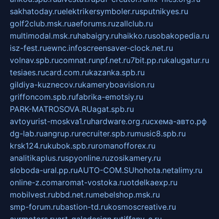
sakhatoday.ru
elektrikersymboler.ru
sputnikyes.ru
golf2club.msk.ru
aeforums.ru
zallclub.ru
multimodal.msk.ru
habaigry.ru
haikko.ru
sobakopedia.ru
isz-fest.ru
ewnc.info
screensaver-clock.net.ru
volnav.spb.ru
comnat.ru
npf.net.ru
7bit.pp.ru
kalugatur.ru
tesiaes.ru
card.com.ru
kazanka.spb.ru
gildiya-kuznecov.ru
kameryboavision.ru
griffoncom.spb.ru
fabrika-emotsiy.ru
PARK-MATROSOVA.RU
agat.spb.ru
avtoyurist-moskva1.ru
hardware.org.ru
схема-авто.рф
dg-lab.ru
angrup.ru
recruiter.spb.ru
music8.spb.ru
krsk124.ru
kubok.spb.ru
romanofforex.ru
analitikaplus.ru
spyonline.ru
zosikamery.ru
sloboda-ural.pp.ru
AUTO-COM.SU
hohota.net
alimy.ru
online-z.com
aromat-vostoka.ru
otdelkaexp.ru
mobilvest.ru
bbd.net.ru
mebelshop.msk.ru
smp-forum.ru
bastion-td.ru
kosmoscreative.ru