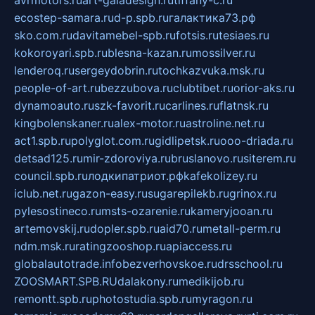
avrmotors.ru
art-galadesign.ru
tiffany-c.ru
ecostep-samara.ru
d-p.spb.ru
галактика73.рф
sko.com.ru
davitamebel-spb.ru
fotsis.ru
tesiaes.ru
kokoroyari.spb.ru
blesna-kazan.ru
mossilver.ru
lenderoq.ru
sergeydobrin.ru
tochkazvuka.msk.ru
people-of-art.ru
bezzubova.ru
clubtibet.ru
orior-aks.ru
dynamoauto.ru
szk-favorit.ru
carlines.ru
flatnsk.ru
kingbolenskaner.ru
alex-motor.ru
astroline.net.ru
act1.spb.ru
polyglot.com.ru
gidlipetsk.ru
ooo-driada.ru
detsad125.ru
mir-zdoroviya.ru
bruslanovo.ru
siterem.ru
council.spb.ru
лодкипатриот.рф
kafekolizey.ru
iclub.net.ru
gazon-easy.ru
sugarepilekb.ru
grinox.ru
pylesostineco.ru
msts-ozarenie.ru
kameryjooan.ru
artemovskij.ru
dopler.spb.ru
aid70.ru
metall-perm.ru
ndm.msk.ru
ratingzooshop.ru
apiaccess.ru
globalautotrade.info
bezverhovskoe.ru
drsschool.ru
ZOOSMART.SPB.RU
dalakony.ru
medikijob.ru
remontt.spb.ru
photostudia.spb.ru
myragon.ru