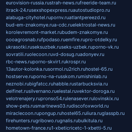
eurovision-russia.ru
strah-news.ru
freeride-team.ru
itrack-24.ru
sexshopexpress.ru
autostudiopro.ru
alabuga-cityhotel.ru
pornv.ru
atlantpereezd.ru
bud-em-znakomye.ru
a-cdc.ru
elektrostal-news.ru
korolevremont-market.ru
budem-znakomye.ru
oooagrosnab.ru
fpodaso.ru
emfire.ru
pro-otdelky.ru
ukrasotki.ru
seksuzbek.ru
seks-uzbek.ru
porno-vk.ru
sovratili.ru
olecoon.ru
vd-dosug.ru
adonyev.ru
rbc-news.ru
porno-skvirt.ru
krospr.ru
13autor-kolonka.ru
sormol.ru
2rich.ru
hostel-65.ru
hostserve.ru
porno-na-russkom.ru
mishinlab.ru
neznobi.ru
bigfatcc.ru
habble.ru
starbucksvia.ru
delfinet.ru
silvernano.ru
elestal.ru
vektor-doroga.ru
velotrenajery.ru
pronso54.ru
lenasever.ru
lovinskix.ru
show-pets.ru
smartnews03.ru
discofoxworld.ru
miraclecoon.ru
pongup.ru
hostel65.ru
liura.ru
glasspb.ru
firehunters.ru
gribowo.ru
gnalis.ru
bulkitula.ru
hometown-france.ru
1-xbeticricetc-1-xbetti-5.ru