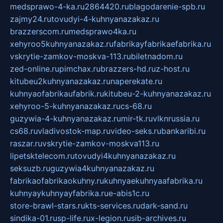
medsprawo-4-ka.ru
2864420.ru
blagodarenie-spb.ru
zajmy24.ru
tovudyi-4-kuhnyanazakaz.ru
brazzerscom.ru
medsprawo4ka.ru
xehyroo5kuhnyanazakaz.ru
fabrikayfabrikaefabrika.ru
vskrytie-zamkov-moskva-113.ru
biletnadom.ru
zed-online.ru
pimchax.ru
brazzers-hd.ru
z-host.ru
kitubeu2kuhnyanazakaz.ru
naperekate.ru
kuhnyaofabrikaufabrik.ru
kitubeu-2-kuhnyanazakaz.ru
xehyroo-5-kuhnyanazakaz.ru
cs-68.ru
guzywia-4-kuhnyanazakaz.ru
mir-tk.ru
vlknrussia.ru
cs68.ru
vladivostok-map.ru
video-seks.ru
bankaribi.ru
raszar.ru
vskrytie-zamkov-moskva113.ru
lipetsktelecom.ru
tovudyi4kuhnyanazakaz.ru
seksuzb.ru
guzywia4kuhnyanazakaz.ru
fabrikaofabrikaokuhny.ru
kuhnyaekuhnyaafabrika.ru
kuhnyaykuhnyayfabrika.ru
e-abis1c.ru
store-brawl-stars.ru
kts-services.ru
dark-sand.ru
sindika-01.ru
sp-life.ru
x-legion.ru
sib-archives.ru