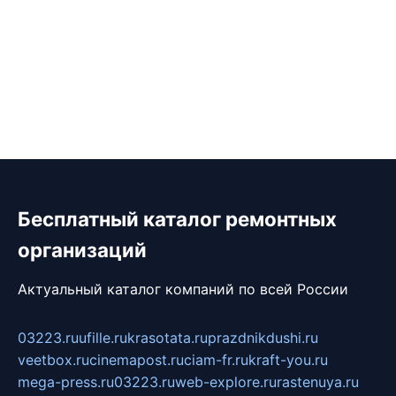
Бесплатный каталог ремонтных
организаций
Актуальный каталог компаний по всей России
03223.ru
ufille.ru
krasotata.ru
prazdnikdushi.ru
veetbox.ru
cinemapost.ru
ciam-fr.ru
kraft-you.ru
mega-press.ru
03223.ru
web-explore.ru
rastenuya.ru