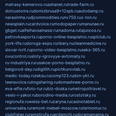
matrasy-kemerovo.ru
ashanet.ru
trade-farm.ru
dotcustoms.ru
domizbrusa9x12spb.ru
autodamp.ru
narasimha.ru
djcommodities.ru
nv750.ru
x-ton.ru
newsplain.ru
cardvoice.ru
modopaper.ru
manunae.ru
gbget.ru
alfeihavsalnassr.ru
madoma.ru
tajuncos.ru
petrovkasports.ru
porno-online-besplatno.ru
splclub.ru
york-life.ru
doroga-expo.ru
ribery.ru
cleanmedicine.ru
slovar-ivrit.ru
porno-video-besplatno.ru
seks-365.ru
ovucontrol.ru
sloty-igrovyye-avtomaty.ru
ru-industriya.ru
russkoe-porno-besplatno.ru
belgorod-day.ru
digilith.ru
pichkurovlab.ru
medic-today.ru
taksu.ru
comp123.ru
don-ykt.ru
teensvoice.ru
imgsharing.ru
domashnee-porno.ru
eva-elfie.ru
foto-tur.ru
biz-doska.ru
metropoltravel.ru
veslo-i-yakor.ru
borodino-media.ru
rostotsky.ru
regionufa.ru
weiss-bet.ru
zaryna.ru
casinotablet.ru
universalia.ru
remont-mebeli-moscow.ru
termomur.ru
clubfisher.ru
remstirufa.ru
erdamchi.ru
doramamama.ru