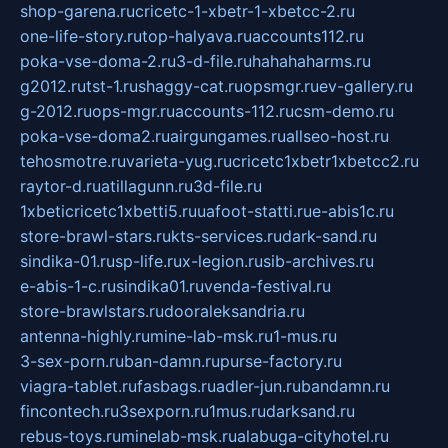
shop-garena.ru
cricetc-1-xbetr-1-xbetcc-2.ru
one-life-story.ru
top-halyava.ru
accounts112.ru
poka-vse-doma-2.ru
3-d-file.ru
hahahaharms.ru
g2012.ru
tst-1.ru
shaggy-cat.ru
opsmgr.ru
ev-gallery.ru
g-2012.ru
ops-mgr.ru
accounts-112.ru
csm-demo.ru
poka-vse-doma2.ru
airgungames.ru
allseo-host.ru
tehosmotre.ru
varieta-yug.ru
cricetc1xbetr1xbetcc2.ru
raytor-d.ru
atillagunn.ru
3d-file.ru
1xbeticricetc1xbetti5.ru
uafoot-statti.ru
e-abis1c.ru
store-brawl-stars.ru
kts-services.ru
dark-sand.ru
sindika-01.ru
sp-life.ru
x-legion.ru
sib-archives.ru
e-abis-1-c.ru
sindika01.ru
venda-festival.ru
store-brawlstars.ru
dooraleksandria.ru
antenna-highly.ru
mine-lab-msk.ru
1-mus.ru
3-sex-porn.ru
ban-damn.ru
purse-factory.ru
viagra-tablet.ru
fasbags.ru
adler-jun.ru
bandamn.ru
fincontech.ru
3sexporn.ru
1mus.ru
darksand.ru
rebus-toys.ru
minelab-msk.ru
alabuga-cityhotel.ru