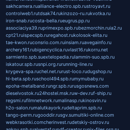
sakhcamera.ru
alliance-electro.spb.ru
stroyavt.ru
controlweb1.ru
tdsak74.ru
kinzozo-ru.ru
kvotka.ru
iron-snab.ru
costa-bella.ru
eugrus.pp.ru
associaciya39.ru
primexpo.spb.ru
bezmorchin.ru
ia2.ru
cpt21.ru
ispecspb.ru
regahost.ru
kolosok-elita.ru
tae-kwon.ru
consrio.com.ru
insiam.ru
avegainfo.ru
archery161.ru
bigencyclica.ru
vlast16.ru
korru.net
sarmiento.spb.su
extelopedia.ru
lammin-suo.spb.ru
iskatour.spb.ru
snpi.org.ru
running-line.ru
krygeva-spa.ru
chel.net.ru
rust-loco.ru
dugshop.ru
hl-beta.spb.ru
school494.spb.ru
mymubaby.ru
epoha-metalband.ru
ngr.spb.ru
rusgosnews.com
dieselvostok.ru
24hostel.msk.ru
w-dev.ru
f-ship.ru
regsmi.ru
filmnetwork.ru
malinasp.ru
kinosvin.ru
h2o-salon.ru
malutkayork.ru
deltaprim.spb.ru
tango-perm.ru
gooddir.ru
sgv.su
multiki-online.com
webkrasotki.com
cherinvest.ru
detskiy-ostrov.ru
ankou.spb.ru
alvesta1.ru
pdf-creator.ru
nix-files.org.ru