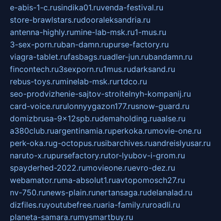
e-abis-1-c.ru
sindika01.ru
venda-festival.ru
store-brawlstars.ru
dooraleksandria.ru
antenna-highly.ru
mine-lab-msk.ru
1-mus.ru
3-sex-porn.ru
ban-damn.ru
purse-factory.ru
viagra-tablet.ru
fasbags.ru
adler-jun.ru
bandamn.ru
fincontech.ru
3sexporn.ru
1mus.ru
darksand.ru
rebus-toys.ru
minelab-msk.ru
rtdco.ru
seo-prodvizhenie-sajtov-stroitelnyh-kompanij.ru
card-voice.ru
rulonnyygazon177.ru
snow-guard.ru
domizbrusa-9x12spb.ru
demaholding.ru
aalse.ru
a380club.ru
argentinamia.ru
perkoka.ru
movie-one.ru
perk-oka.ru
g-octopus.ru
sibarchives.ru
andreislyusar.ru
naruto-x.ru
pursefactory.ru
tor-lyubov-i-grom.ru
spayderhed-2022.ru
movieone.ru
evro-dez.ru
webamator.ru
ma-absolut1.ru
avtopomosch27.ru
nv-750.ru
news-plain.ru
nertansaga.ru
delanalad.ru
dizfiles.ru
youtubefree.ru
aria-family.ru
roadli.ru
planeta-samara.ru
mysmartbuy.ru