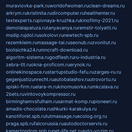
muraviovka-park.ru
worldofwoman.ru
clean-dreams.ru
arkrym.ru
kristinita.ru
dircomputer.ru
healthenter.ru
textexperts.ru
pivnaya-kruzhka.ru
kinofilmy-2021.ru
demolalapaluza.ru
tanyavanya.ru
remstir-tolyatti.ru
msdip.ru
jdol.ru
sokolovr.ru
newtech-spb.ru
rezemkleim.ru
massage-tai.ru
seonub.ru
zvonitut.ru
biolisichka24.ru
mncraft-download.ru
algoritm-sistema.ru
godflesh.ru
ru-industria.ru
zebra-tlt.ru
okna-proficom.ru
erynok.ru
onlinekinospace.ru
startupstudio-fefu.ru
zarges-ru.ru
gegenjustizunrecht.ru
autobalashov.ru
utrovortu.ru
spiski-firm.ru
elara-m.ru
kinomusorka.ru
mkcslava.ru
2bets.ru
vintovoykompressor.ru
birminghamvsfulham.ru
sarmat-komp.ru
pioneeri.ru
amadis-chocolate.ru
shkurki-karakulya.ru
kanotiforet.spb.ru
tutmassage.ru
ecolog.org.ru
praga.spb.ru
falcorussia.ru
autodoctorservis.ru
kamertondom.spb.ru
net-life.net.ru
avto-vozim.ru