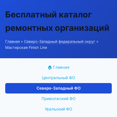
Бесплатный каталог
ремонтных организаций
Главная
»
Северо-Западный федеральный округ
»
Мастерская Finish Line
🏠 Главная
Центральный ФО
Северо-Западный ФО
Приволжский ФО
Уральский ФО