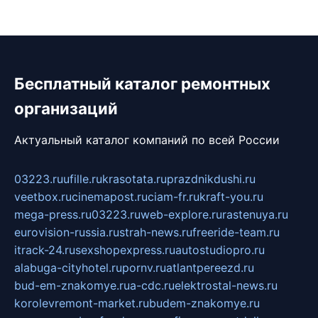
Бесплатный каталог ремонтных
организаций
Актуальный каталог компаний по всей России
03223.ru
ufille.ru
krasotata.ru
prazdnikdushi.ru
veetbox.ru
cinemapost.ru
ciam-fr.ru
kraft-you.ru
mega-press.ru
03223.ru
web-explore.ru
rastenuya.ru
eurovision-russia.ru
strah-news.ru
freeride-team.ru
itrack-24.ru
sexshopexpress.ru
autostudiopro.ru
alabuga-cityhotel.ru
pornv.ru
atlantpereezd.ru
bud-em-znakomye.ru
a-cdc.ru
elektrostal-news.ru
korolevremont-market.ru
budem-znakomye.ru