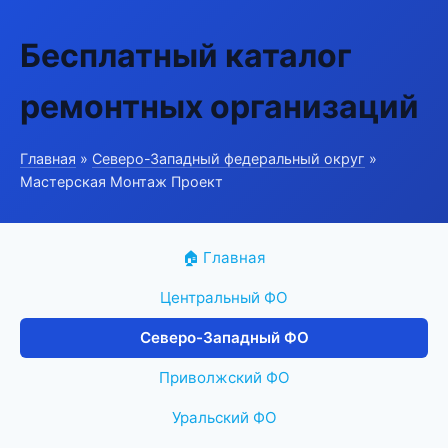
Бесплатный каталог
ремонтных организаций
Главная
»
Северо-Западный федеральный округ
»
Мастерская Монтаж Проект
🏠 Главная
Центральный ФО
Северо-Западный ФО
Приволжский ФО
Уральский ФО