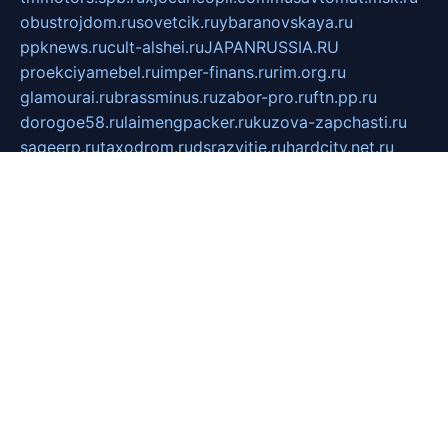
obustrojdom.ru
sovetcik.ru
ybaranovskaya.ru
ppknews.ru
cult-alshei.ru
JAPANRUSSIA.RU
proekciyamebel.ru
imper-finans.ru
rim.org.ru
glamourai.ru
brassminus.ru
zabor-pro.ru
ftn.pp.ru
dorogoe58.ru
laimengpacker.ru
kuzova-zapchasti.ru
sageerp.ru
taxodrom.ru
dsrazvitie.ru
hardcity.net.ru
ratinghomegames.ru
topservice25.ru
gubernyan.ru
gtglasslined.ru
ii4.ru
tssport.spb.ru
andorra24.com
blackwallstreet.ru
oboimos.ru
optim-doors.com.ru
ikuch.ru
nycr.org.ru
npa21.ru
vremya-ch.spb.ru
desert000.ru
ivtorgi.ru
ifiori.ru
catalog-statei.ru
dcv.org.ru
spetsmaster174.ru
ipkameryhiseeu.ru
dum26.ru
ruspol.spb.ru
fr-opendp.ru
kam-solnyshko.ru
cheyenne-arapaho.ru
sevzapmetal.spb.ru
ted-lapidus.spb.ru
parasite-eliminator.ru
sigma-complete.ru
modernworld.ru
dama-moda.ru
eholot-group.ru
sk-nvkz.ru
DRONGOLD.RU
democratia2.ru
i-farmer.ru
mass-sport.org