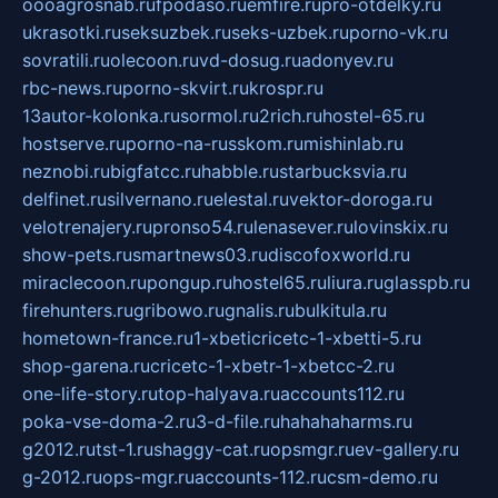
oooagrosnab.ru
fpodaso.ru
emfire.ru
pro-otdelky.ru
ukrasotki.ru
seksuzbek.ru
seks-uzbek.ru
porno-vk.ru
sovratili.ru
olecoon.ru
vd-dosug.ru
adonyev.ru
rbc-news.ru
porno-skvirt.ru
krospr.ru
13autor-kolonka.ru
sormol.ru
2rich.ru
hostel-65.ru
hostserve.ru
porno-na-russkom.ru
mishinlab.ru
neznobi.ru
bigfatcc.ru
habble.ru
starbucksvia.ru
delfinet.ru
silvernano.ru
elestal.ru
vektor-doroga.ru
velotrenajery.ru
pronso54.ru
lenasever.ru
lovinskix.ru
show-pets.ru
smartnews03.ru
discofoxworld.ru
miraclecoon.ru
pongup.ru
hostel65.ru
liura.ru
glasspb.ru
firehunters.ru
gribowo.ru
gnalis.ru
bulkitula.ru
hometown-france.ru
1-xbeticricetc-1-xbetti-5.ru
shop-garena.ru
cricetc-1-xbetr-1-xbetcc-2.ru
one-life-story.ru
top-halyava.ru
accounts112.ru
poka-vse-doma-2.ru
3-d-file.ru
hahahaharms.ru
g2012.ru
tst-1.ru
shaggy-cat.ru
opsmgr.ru
ev-gallery.ru
g-2012.ru
ops-mgr.ru
accounts-112.ru
csm-demo.ru