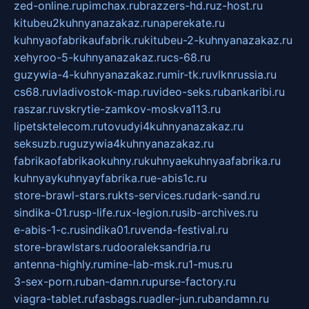
zed-online.ru
pimchax.ru
brazzers-hd.ru
z-host.ru
kitubeu2kuhnyanazakaz.ru
naperekate.ru
kuhnyaofabrikaufabrik.ru
kitubeu-2-kuhnyanazakaz.ru
xehyroo-5-kuhnyanazakaz.ru
cs-68.ru
guzywia-4-kuhnyanazakaz.ru
mir-tk.ru
vlknrussia.ru
cs68.ru
vladivostok-map.ru
video-seks.ru
bankaribi.ru
raszar.ru
vskrytie-zamkov-moskva113.ru
lipetsktelecom.ru
tovudyi4kuhnyanazakaz.ru
seksuzb.ru
guzywia4kuhnyanazakaz.ru
fabrikaofabrikaokuhny.ru
kuhnyaekuhnyaafabrika.ru
kuhnyaykuhnyayfabrika.ru
e-abis1c.ru
store-brawl-stars.ru
kts-services.ru
dark-sand.ru
sindika-01.ru
sp-life.ru
x-legion.ru
sib-archives.ru
e-abis-1-c.ru
sindika01.ru
venda-festival.ru
store-brawlstars.ru
dooraleksandria.ru
antenna-highly.ru
mine-lab-msk.ru
1-mus.ru
3-sex-porn.ru
ban-damn.ru
purse-factory.ru
viagra-tablet.ru
fasbags.ru
adler-jun.ru
bandamn.ru