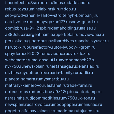
fincontech.ru
3sexporn.ru
1mus.ru
darksand.ru
rebus-toys.ru
minelab-msk.ru
rtdco.ru
seo-prodvizhenie-sajtov-stroitelnyh-kompanij.ru
card-voice.ru
rulonnyygazon177.ru
snow-guard.ru
domizbrusa-9x12spb.ru
demaholding.ru
aalse.ru
a380club.ru
argentinamia.ru
perkoka.ru
movie-one.ru
perk-oka.ru
g-octopus.ru
sibarchives.ru
andreislyusar.ru
naruto-x.ru
pursefactory.ru
tor-lyubov-i-grom.ru
spayderhed-2022.ru
movieone.ru
evro-dez.ru
webamator.ru
ma-absolut1.ru
avtopomosch27.ru
nv-750.ru
news-plain.ru
nertansaga.ru
delanalad.ru
dizfiles.ru
youtubefree.ru
aria-family.ru
roadli.ru
planeta-samara.ru
mysmartbuy.ru
matrasy-kemerovo.ru
ashanet.ru
trade-farm.ru
dotcustoms.ru
domizbrusa9x12spb.ru
autodamp.ru
narasimha.ru
djcommodities.ru
nv750.ru
x-ton.ru
newsplain.ru
cardvoice.ru
modopaper.ru
manunae.ru
gbget.ru
alfeihavsalnassr.ru
madoma.ru
tajuncos.ru