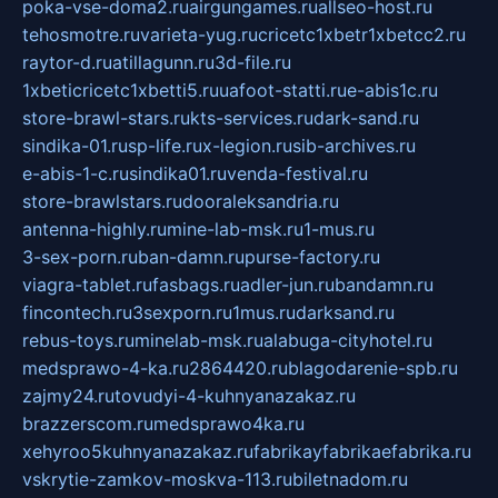
poka-vse-doma2.ru
airgungames.ru
allseo-host.ru
tehosmotre.ru
varieta-yug.ru
cricetc1xbetr1xbetcc2.ru
raytor-d.ru
atillagunn.ru
3d-file.ru
1xbeticricetc1xbetti5.ru
uafoot-statti.ru
e-abis1c.ru
store-brawl-stars.ru
kts-services.ru
dark-sand.ru
sindika-01.ru
sp-life.ru
x-legion.ru
sib-archives.ru
e-abis-1-c.ru
sindika01.ru
venda-festival.ru
store-brawlstars.ru
dooraleksandria.ru
antenna-highly.ru
mine-lab-msk.ru
1-mus.ru
3-sex-porn.ru
ban-damn.ru
purse-factory.ru
viagra-tablet.ru
fasbags.ru
adler-jun.ru
bandamn.ru
fincontech.ru
3sexporn.ru
1mus.ru
darksand.ru
rebus-toys.ru
minelab-msk.ru
alabuga-cityhotel.ru
medsprawo-4-ka.ru
2864420.ru
blagodarenie-spb.ru
zajmy24.ru
tovudyi-4-kuhnyanazakaz.ru
brazzerscom.ru
medsprawo4ka.ru
xehyroo5kuhnyanazakaz.ru
fabrikayfabrikaefabrika.ru
vskrytie-zamkov-moskva-113.ru
biletnadom.ru