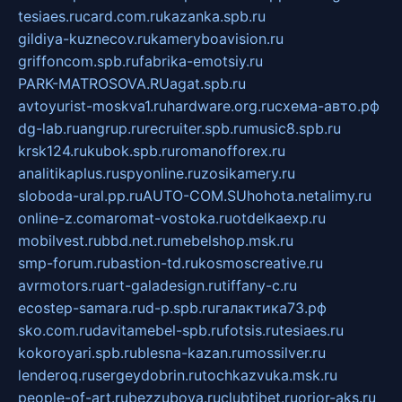
tesiaes.ru
card.com.ru
kazanka.spb.ru
gildiya-kuznecov.ru
kameryboavision.ru
griffoncom.spb.ru
fabrika-emotsiy.ru
PARK-MATROSOVA.RU
agat.spb.ru
avtoyurist-moskva1.ru
hardware.org.ru
схема-авто.рф
dg-lab.ru
angrup.ru
recruiter.spb.ru
music8.spb.ru
krsk124.ru
kubok.spb.ru
romanofforex.ru
analitikaplus.ru
spyonline.ru
zosikamery.ru
sloboda-ural.pp.ru
AUTO-COM.SU
hohota.net
alimy.ru
online-z.com
aromat-vostoka.ru
otdelkaexp.ru
mobilvest.ru
bbd.net.ru
mebelshop.msk.ru
smp-forum.ru
bastion-td.ru
kosmoscreative.ru
avrmotors.ru
art-galadesign.ru
tiffany-c.ru
ecostep-samara.ru
d-p.spb.ru
галактика73.рф
sko.com.ru
davitamebel-spb.ru
fotsis.ru
tesiaes.ru
kokoroyari.spb.ru
blesna-kazan.ru
mossilver.ru
lenderoq.ru
sergeydobrin.ru
tochkazvuka.msk.ru
people-of-art.ru
bezzubova.ru
clubtibet.ru
orior-aks.ru