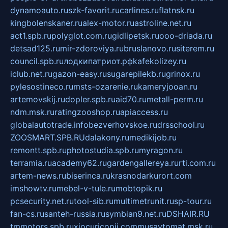
dynamoauto.ru
szk-favorit.ru
carlines.ru
flatnsk.ru
kingbolenskaner.ru
alex-motor.ru
astroline.net.ru
act1.spb.ru
polyglot.com.ru
gidlipetsk.ru
ooo-driada.ru
detsad125.ru
mir-zdoroviya.ru
bruslanovo.ru
siterem.ru
council.spb.ru
лодкипатриот.рф
kafekolizey.ru
iclub.net.ru
gazon-easy.ru
sugarepilekb.ru
grinox.ru
pylesostineco.ru
msts-ozarenie.ru
kameryjooan.ru
artemovskij.ru
dopler.spb.ru
aid70.ru
metall-perm.ru
ndm.msk.ru
ratingzooshop.ru
apiaccess.ru
globalautotrade.info
bezverhovskoe.ru
drsschool.ru
ZOOSMART.SPB.RU
dalakony.ru
medikijob.ru
remontt.spb.ru
photostudia.spb.ru
myragon.ru
terramia.ru
academy62.ru
gardengallereya.ru
rti.com.ru
artem-news.ru
biserinca.ru
krasnodarkurort.com
imshowtv.ru
mebel-v-tule.ru
mobtopik.ru
pcsecurity.net.ru
tool-sib.ru
multimetrunit.ru
sp-tour.ru
fan-cs.ru
santeh-russia.ru
symbian9.net.ru
DSHAIR.RU
tmmotors.spb.ru
xjocuricopii.com
musavtomat.msk.ru