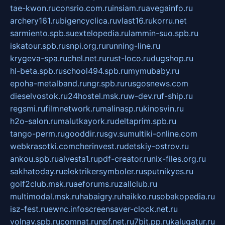
tae-kwon.ru
consrio.com.ru
insiam.ru
avegainfo.ru
archery161.ru
bigencyclica.ru
vlast16.ru
korru.net
sarmiento.spb.su
extelopedia.ru
lammin-suo.spb.ru
iskatour.spb.ru
snpi.org.ru
running-line.ru
krygeva-spa.ru
chel.net.ru
rust-loco.ru
dugshop.ru
hl-beta.spb.ru
school494.spb.ru
mymubaby.ru
epoha-metalband.ru
ngr.spb.ru
rusgosnews.com
dieselvostok.ru
24hostel.msk.ru
w-dev.ru
f-ship.ru
regsmi.ru
filmnetwork.ru
malinasp.ru
kinosvin.ru
h2o-salon.ru
malutkayork.ru
deltaprim.spb.ru
tango-perm.ru
gooddir.ru
sgv.su
multiki-online.com
webkrasotki.com
cherinvest.ru
detskiy-ostrov.ru
ankou.spb.ru
alvesta1.ru
pdf-creator.ru
nix-files.org.ru
sakhatoday.ru
elektrikersymboler.ru
sputnikyes.ru
golf2club.msk.ru
aeforums.ru
zallclub.ru
multimodal.msk.ru
habaigry.ru
haikko.ru
sobakopedia.ru
isz-fest.ru
ewnc.info
screensaver-clock.net.ru
volnav.spb.ru
comnat.ru
npf.net.ru
7bit.pp.ru
kalugatur.ru