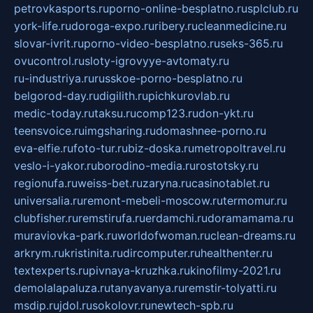
petrovkasports.ru
porno-online-besplatno.ru
splclub.ru
york-life.ru
doroga-expo.ru
ribery.ru
cleanmedicine.ru
slovar-ivrit.ru
porno-video-besplatno.ru
seks-365.ru
ovucontrol.ru
sloty-igrovyye-avtomaty.ru
ru-industriya.ru
russkoe-porno-besplatno.ru
belgorod-day.ru
digilith.ru
pichkurovlab.ru
medic-today.ru
taksu.ru
comp123.ru
don-ykt.ru
teensvoice.ru
imgsharing.ru
domashnee-porno.ru
eva-elfie.ru
foto-tur.ru
biz-doska.ru
metropoltravel.ru
veslo-i-yakor.ru
borodino-media.ru
rostotsky.ru
regionufa.ru
weiss-bet.ru
zaryna.ru
casinotablet.ru
universalia.ru
remont-mebeli-moscow.ru
termomur.ru
clubfisher.ru
remstirufa.ru
erdamchi.ru
doramamama.ru
muraviovka-park.ru
worldofwoman.ru
clean-dreams.ru
arkrym.ru
kristinita.ru
dircomputer.ru
healthenter.ru
textexperts.ru
pivnaya-kruzhka.ru
kinofilmy-2021.ru
demolalapaluza.ru
tanyavanya.ru
remstir-tolyatti.ru
msdip.ru
jdol.ru
sokolovr.ru
newtech-spb.ru