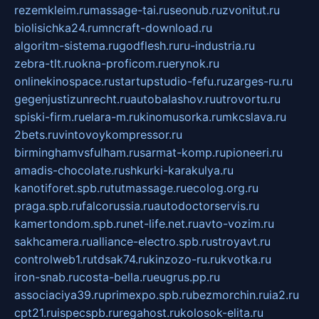
rezemkleim.ru
massage-tai.ru
seonub.ru
zvonitut.ru
biolisichka24.ru
mncraft-download.ru
algoritm-sistema.ru
godflesh.ru
ru-industria.ru
zebra-tlt.ru
okna-proficom.ru
erynok.ru
onlinekinospace.ru
startupstudio-fefu.ru
zarges-ru.ru
gegenjustizunrecht.ru
autobalashov.ru
utrovortu.ru
spiski-firm.ru
elara-m.ru
kinomusorka.ru
mkcslava.ru
2bets.ru
vintovoykompressor.ru
birminghamvsfulham.ru
sarmat-komp.ru
pioneeri.ru
amadis-chocolate.ru
shkurki-karakulya.ru
kanotiforet.spb.ru
tutmassage.ru
ecolog.org.ru
praga.spb.ru
falcorussia.ru
autodoctorservis.ru
kamertondom.spb.ru
net-life.net.ru
avto-vozim.ru
sakhcamera.ru
alliance-electro.spb.ru
stroyavt.ru
controlweb1.ru
tdsak74.ru
kinzozo-ru.ru
kvotka.ru
iron-snab.ru
costa-bella.ru
eugrus.pp.ru
associaciya39.ru
primexpo.spb.ru
bezmorchin.ru
ia2.ru
cpt21.ru
ispecspb.ru
regahost.ru
kolosok-elita.ru