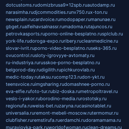
dotcustoms.ru
domizbrusa9x12spb.ru
autodamp.ru
narasimha.ru
djcommodities.ru
nv750.ru
x-ton.ru
newsplain.ru
cardvoice.ru
modopaper.ru
manunae.ru
gbget.ru
alfeihavsalnassr.ru
madoma.ru
tajuncos.ru
petrovkasports.ru
porno-online-besplatno.ru
splclub.ru
york-life.ru
doroga-expo.ru
ribery.ru
cleanmedicine.ru
slovar-ivrit.ru
porno-video-besplatno.ru
seks-365.ru
ovucontrol.ru
sloty-igrovyye-avtomaty.ru
ru-industriya.ru
russkoe-porno-besplatno.ru
belgorod-day.ru
digilith.ru
pichkurovlab.ru
medic-today.ru
taksu.ru
comp123.ru
don-ykt.ru
teensvoice.ru
imgsharing.ru
domashnee-porno.ru
eva-elfie.ru
foto-tur.ru
biz-doska.ru
metropoltravel.ru
veslo-i-yakor.ru
borodino-media.ru
rostotsky.ru
regionufa.ru
weiss-bet.ru
zaryna.ru
casinotablet.ru
universalia.ru
remont-mebeli-moscow.ru
termomur.ru
clubfisher.ru
remstirufa.ru
erdamchi.ru
doramamama.ru
muraviovka-park.ru
worldofwoman.ru
clean-dreams.ru