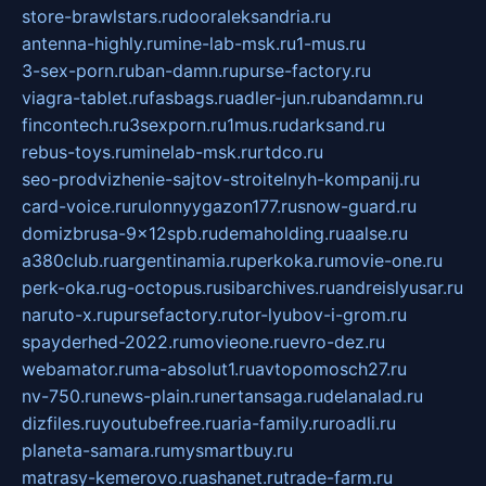
store-brawlstars.ru
dooraleksandria.ru
antenna-highly.ru
mine-lab-msk.ru
1-mus.ru
3-sex-porn.ru
ban-damn.ru
purse-factory.ru
viagra-tablet.ru
fasbags.ru
adler-jun.ru
bandamn.ru
fincontech.ru
3sexporn.ru
1mus.ru
darksand.ru
rebus-toys.ru
minelab-msk.ru
rtdco.ru
seo-prodvizhenie-sajtov-stroitelnyh-kompanij.ru
card-voice.ru
rulonnyygazon177.ru
snow-guard.ru
domizbrusa-9x12spb.ru
demaholding.ru
aalse.ru
a380club.ru
argentinamia.ru
perkoka.ru
movie-one.ru
perk-oka.ru
g-octopus.ru
sibarchives.ru
andreislyusar.ru
naruto-x.ru
pursefactory.ru
tor-lyubov-i-grom.ru
spayderhed-2022.ru
movieone.ru
evro-dez.ru
webamator.ru
ma-absolut1.ru
avtopomosch27.ru
nv-750.ru
news-plain.ru
nertansaga.ru
delanalad.ru
dizfiles.ru
youtubefree.ru
aria-family.ru
roadli.ru
planeta-samara.ru
mysmartbuy.ru
matrasy-kemerovo.ru
ashanet.ru
trade-farm.ru