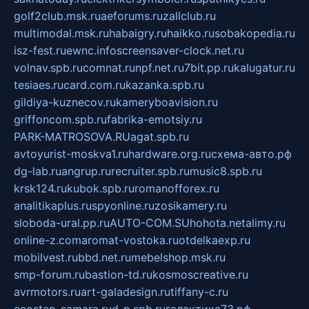
golf2club.msk.ru
aeforums.ru
zallclub.ru
multimodal.msk.ru
habaigry.ru
haikko.ru
sobakopedia.ru
isz-fest.ru
ewnc.info
screensaver-clock.net.ru
volnav.spb.ru
comnat.ru
npf.net.ru
7bit.pp.ru
kalugatur.ru
tesiaes.ru
card.com.ru
kazanka.spb.ru
gildiya-kuznecov.ru
kameryboavision.ru
griffoncom.spb.ru
fabrika-emotsiy.ru
PARK-MATROSOVA.RU
agat.spb.ru
avtoyurist-moskva1.ru
hardware.org.ru
схема-авто.рф
dg-lab.ru
angrup.ru
recruiter.spb.ru
music8.spb.ru
krsk124.ru
kubok.spb.ru
romanofforex.ru
analitikaplus.ru
spyonline.ru
zosikamery.ru
sloboda-ural.pp.ru
AUTO-COM.SU
hohota.net
alimy.ru
online-z.com
aromat-vostoka.ru
otdelkaexp.ru
mobilvest.ru
bbd.net.ru
mebelshop.msk.ru
smp-forum.ru
bastion-td.ru
kosmoscreative.ru
avrmotors.ru
art-galadesign.ru
tiffany-c.ru
ecostep-samara.ru
d-p.spb.ru
галактика73.рф