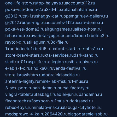
one-life-story.ru
top-halyava.ru
accounts112.ru
poka-vse-doma-2.ru
3-d-file.ru
hahahaharms.ru
g2012.ru
tst-1.ru
shaggy-cat.ru
opsmgr.ru
ev-gallery.ru
g-2012.ru
ops-mgr.ru
accounts-112.ru
csm-demo.ru
poka-vse-doma2.ru
airgungames.ru
allseo-host.ru
tehosmotre.ru
varieta-yug.ru
cricetc1xbetr1xbetcc2.ru
raytor-d.ru
atillagunn.ru
3d-file.ru
1xbeticricetc1xbetti5.ru
uafoot-statti.ru
e-abis1c.ru
store-brawl-stars.ru
kts-services.ru
dark-sand.ru
sindika-01.ru
sp-life.ru
x-legion.ru
sib-archives.ru
e-abis-1-c.ru
sindika01.ru
venda-festival.ru
store-brawlstars.ru
dooraleksandria.ru
antenna-highly.ru
mine-lab-msk.ru
1-mus.ru
3-sex-porn.ru
ban-damn.ru
purse-factory.ru
viagra-tablet.ru
fasbags.ru
adler-jun.ru
bandamn.ru
fincontech.ru
3sexporn.ru
1mus.ru
darksand.ru
rebus-toys.ru
minelab-msk.ru
alabuga-cityhotel.ru
medsprawo-4-ka.ru
2864420.ru
blagodarenie-spb.ru