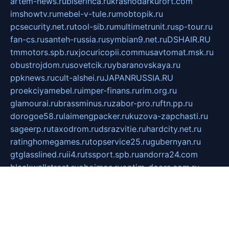
artem-news.ru
biserinca.ru
krasnodarkurort.com
imshowtv.ru
mebel-v-tule.ru
mobtopik.ru
pcsecurity.net.ru
tool-sib.ru
multimetrunit.ru
sp-tour.ru
fan-cs.ru
santeh-russia.ru
symbian9.net.ru
DSHAIR.RU
tmmotors.spb.ru
xjocuricopii.com
musavtomat.msk.ru
obustrojdom.ru
sovetcik.ru
ybaranovskaya.ru
ppknews.ru
cult-alshei.ru
JAPANRUSSIA.RU
proekciyamebel.ru
imper-finans.ru
rim.org.ru
glamourai.ru
brassminus.ru
zabor-pro.ru
ftn.pp.ru
dorogoe58.ru
laimengpacker.ru
kuzova-zapchasti.ru
sageerp.ru
taxodrom.ru
dsrazvitie.ru
hardcity.net.ru
ratinghomegames.ru
topservice25.ru
gubernyan.ru
gtglasslined.ru
ii4.ru
tssport.spb.ru
andorra24.com
blackwallstreet.ru
oboimos.ru
optim-doors.com.ru
ikuch.ru
nycr.org.ru
npa21.ru
vremya-ch.spb.ru
desert000.ru
ivtorgi.ru
ifiori.ru
catalog-statei.ru
dcv.org.ru
spetsmaster174.ru
ipkameryhiseeu.ru
dum26.ru
ruspol.spb.ru
fr-opendp.ru
kam-solnyshko.ru