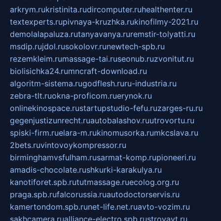
arkrym.ru
kristinita.ru
dircomputer.ru
healthenter.ru
textexperts.ru
pivnaya-kruzhka.ru
kinofilmy-2021.ru
demolalapaluza.ru
tanyavanya.ru
remstir-tolyatti.ru
msdip.ru
jdol.ru
sokolovr.ru
newtech-spb.ru
rezemkleim.ru
massage-tai.ru
seonub.ru
zvonitut.ru
biolisichka24.ru
mncraft-download.ru
algoritm-sistema.ru
godflesh.ru
ru-industria.ru
zebra-tlt.ru
okna-proficom.ru
erynok.ru
onlinekinospace.ru
startupstudio-fefu.ru
zarges-ru.ru
gegenjustizunrecht.ru
autobalashov.ru
utrovortu.ru
spiski-firm.ru
elara-m.ru
kinomusorka.ru
mkcslava.ru
2bets.ru
vintovoykompressor.ru
birminghamvsfulham.ru
sarmat-komp.ru
pioneeri.ru
amadis-chocolate.ru
shkurki-karakulya.ru
kanotiforet.spb.ru
tutmassage.ru
ecolog.org.ru
praga.spb.ru
falcorussia.ru
autodoctorservis.ru
kamertondom.spb.ru
net-life.net.ru
avto-vozim.ru
sakhcamera.ru
alliance-electro.spb.ru
stroyavt.ru