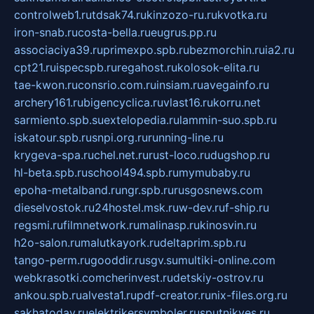
controlweb1.ru
tdsak74.ru
kinzozo-ru.ru
kvotka.ru
iron-snab.ru
costa-bella.ru
eugrus.pp.ru
associaciya39.ru
primexpo.spb.ru
bezmorchin.ru
ia2.ru
cpt21.ru
ispecspb.ru
regahost.ru
kolosok-elita.ru
tae-kwon.ru
consrio.com.ru
insiam.ru
avegainfo.ru
archery161.ru
bigencyclica.ru
vlast16.ru
korru.net
sarmiento.spb.su
extelopedia.ru
lammin-suo.spb.ru
iskatour.spb.ru
snpi.org.ru
running-line.ru
krygeva-spa.ru
chel.net.ru
rust-loco.ru
dugshop.ru
hl-beta.spb.ru
school494.spb.ru
mymubaby.ru
epoha-metalband.ru
ngr.spb.ru
rusgosnews.com
dieselvostok.ru
24hostel.msk.ru
w-dev.ru
f-ship.ru
regsmi.ru
filmnetwork.ru
malinasp.ru
kinosvin.ru
h2o-salon.ru
malutkayork.ru
deltaprim.spb.ru
tango-perm.ru
gooddir.ru
sgv.su
multiki-online.com
webkrasotki.com
cherinvest.ru
detskiy-ostrov.ru
ankou.spb.ru
alvesta1.ru
pdf-creator.ru
nix-files.org.ru
sakhatoday.ru
elektrikersymboler.ru
sputnikyes.ru