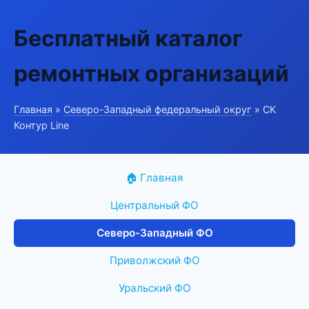
Бесплатный каталог
ремонтных организаций
Главная
»
Северо-Западный федеральный округ
» СК
Контур Line
🏠 Главная
Центральный ФО
Северо-Западный ФО
Приволжский ФО
Уральский ФО