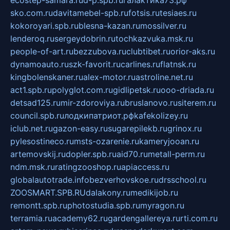
sko.com.ru
davitamebel-spb.ru
fotsis.ru
tesiaes.ru
kokoroyari.spb.ru
blesna-kazan.ru
mossilver.ru
lenderoq.ru
sergeydobrin.ru
tochkazvuka.msk.ru
people-of-art.ru
bezzubova.ru
clubtibet.ru
orior-aks.ru
dynamoauto.ru
szk-favorit.ru
carlines.ru
flatnsk.ru
kingbolenskaner.ru
alex-motor.ru
astroline.net.ru
act1.spb.ru
polyglot.com.ru
gidlipetsk.ru
ooo-driada.ru
detsad125.ru
mir-zdoroviya.ru
bruslanovo.ru
siterem.ru
council.spb.ru
лодкипатриот.рф
kafekolizey.ru
iclub.net.ru
gazon-easy.ru
sugarepilekb.ru
grinox.ru
pylesostineco.ru
msts-ozarenie.ru
kameryjooan.ru
artemovskij.ru
dopler.spb.ru
aid70.ru
metall-perm.ru
ndm.msk.ru
ratingzooshop.ru
apiaccess.ru
globalautotrade.info
bezverhovskoe.ru
drsschool.ru
ZOOSMART.SPB.RU
dalakony.ru
medikijob.ru
remontt.spb.ru
photostudia.spb.ru
myragon.ru
terramia.ru
academy62.ru
gardengallereya.ru
rti.com.ru