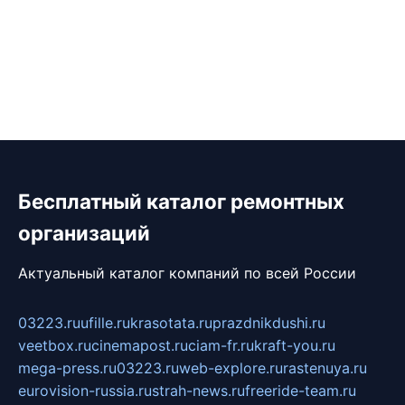
Бесплатный каталог ремонтных
организаций
Актуальный каталог компаний по всей России
03223.ru
ufille.ru
krasotata.ru
prazdnikdushi.ru
veetbox.ru
cinemapost.ru
ciam-fr.ru
kraft-you.ru
mega-press.ru
03223.ru
web-explore.ru
rastenuya.ru
eurovision-russia.ru
strah-news.ru
freeride-team.ru