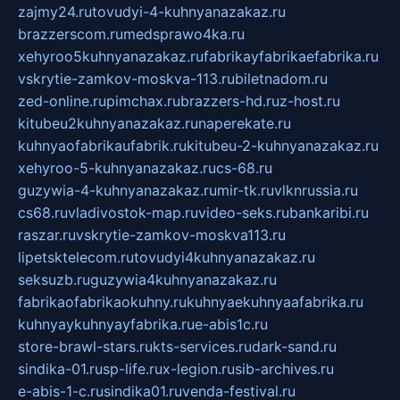
zajmy24.ru
tovudyi-4-kuhnyanazakaz.ru
brazzerscom.ru
medsprawo4ka.ru
xehyroo5kuhnyanazakaz.ru
fabrikayfabrikaefabrika.ru
vskrytie-zamkov-moskva-113.ru
biletnadom.ru
zed-online.ru
pimchax.ru
brazzers-hd.ru
z-host.ru
kitubeu2kuhnyanazakaz.ru
naperekate.ru
kuhnyaofabrikaufabrik.ru
kitubeu-2-kuhnyanazakaz.ru
xehyroo-5-kuhnyanazakaz.ru
cs-68.ru
guzywia-4-kuhnyanazakaz.ru
mir-tk.ru
vlknrussia.ru
cs68.ru
vladivostok-map.ru
video-seks.ru
bankaribi.ru
raszar.ru
vskrytie-zamkov-moskva113.ru
lipetsktelecom.ru
tovudyi4kuhnyanazakaz.ru
seksuzb.ru
guzywia4kuhnyanazakaz.ru
fabrikaofabrikaokuhny.ru
kuhnyaekuhnyaafabrika.ru
kuhnyaykuhnyayfabrika.ru
e-abis1c.ru
store-brawl-stars.ru
kts-services.ru
dark-sand.ru
sindika-01.ru
sp-life.ru
x-legion.ru
sib-archives.ru
e-abis-1-c.ru
sindika01.ru
venda-festival.ru