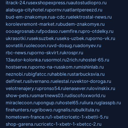
itrack-24.ru
sexshopexpress.ru
autostudiopro.ru
alabuga-cityhotel.ru
pornv.ru
atlantpereezd.ru
bud-em-znakomye.ru
a-cdc.ru
elektrostal-news.ru
korolevremont-market.ru
budem-znakomye.ru
oooagrosnab.ru
fpodaso.ru
emfire.ru
pro-otdelky.ru
ukrasotki.ru
seksuzbek.ru
seks-uzbek.ru
porno-vk.ru
sovratili.ru
olecoon.ru
vd-dosug.ru
adonyev.ru
rbc-news.ru
porno-skvirt.ru
krospr.ru
13autor-kolonka.ru
sormol.ru
2rich.ru
hostel-65.ru
hostserve.ru
porno-na-russkom.ru
mishinlab.ru
neznobi.ru
bigfatcc.ru
habble.ru
starbucksvia.ru
delfinet.ru
silvernano.ru
elestal.ru
vektor-doroga.ru
velotrenajery.ru
pronso54.ru
lenasever.ru
lovinskix.ru
show-pets.ru
smartnews03.ru
discofoxworld.ru
miraclecoon.ru
pongup.ru
hostel65.ru
liura.ru
glasspb.ru
firehunters.ru
gribowo.ru
gnalis.ru
bulkitula.ru
hometown-france.ru
1-xbeticricetc-1-xbetti-5.ru
shop-garena.ru
cricetc-1-xbetr-1-xbetcc-2.ru