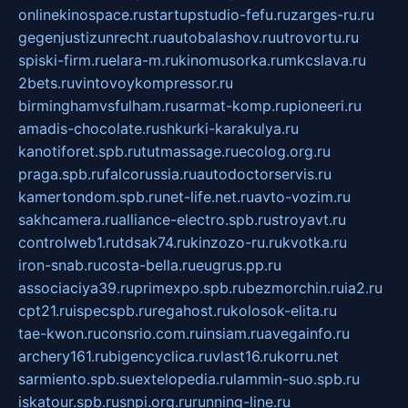
onlinekinospace.ru
startupstudio-fefu.ru
zarges-ru.ru
gegenjustizunrecht.ru
autobalashov.ru
utrovortu.ru
spiski-firm.ru
elara-m.ru
kinomusorka.ru
mkcslava.ru
2bets.ru
vintovoykompressor.ru
birminghamvsfulham.ru
sarmat-komp.ru
pioneeri.ru
amadis-chocolate.ru
shkurki-karakulya.ru
kanotiforet.spb.ru
tutmassage.ru
ecolog.org.ru
praga.spb.ru
falcorussia.ru
autodoctorservis.ru
kamertondom.spb.ru
net-life.net.ru
avto-vozim.ru
sakhcamera.ru
alliance-electro.spb.ru
stroyavt.ru
controlweb1.ru
tdsak74.ru
kinzozo-ru.ru
kvotka.ru
iron-snab.ru
costa-bella.ru
eugrus.pp.ru
associaciya39.ru
primexpo.spb.ru
bezmorchin.ru
ia2.ru
cpt21.ru
ispecspb.ru
regahost.ru
kolosok-elita.ru
tae-kwon.ru
consrio.com.ru
insiam.ru
avegainfo.ru
archery161.ru
bigencyclica.ru
vlast16.ru
korru.net
sarmiento.spb.su
extelopedia.ru
lammin-suo.spb.ru
iskatour.spb.ru
snpi.org.ru
running-line.ru