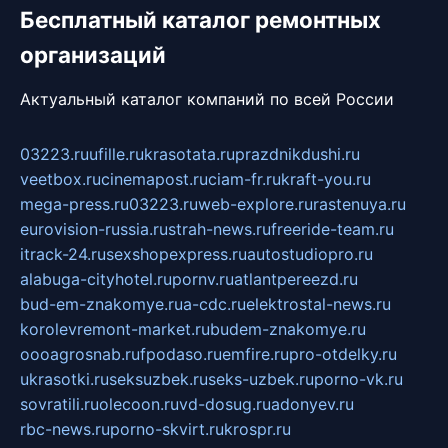
Бесплатный каталог ремонтных
организаций
Актуальный каталог компаний по всей России
03223.ru
ufille.ru
krasotata.ru
prazdnikdushi.ru
veetbox.ru
cinemapost.ru
ciam-fr.ru
kraft-you.ru
mega-press.ru
03223.ru
web-explore.ru
rastenuya.ru
eurovision-russia.ru
strah-news.ru
freeride-team.ru
itrack-24.ru
sexshopexpress.ru
autostudiopro.ru
alabuga-cityhotel.ru
pornv.ru
atlantpereezd.ru
bud-em-znakomye.ru
a-cdc.ru
elektrostal-news.ru
korolevremont-market.ru
budem-znakomye.ru
oooagrosnab.ru
fpodaso.ru
emfire.ru
pro-otdelky.ru
ukrasotki.ru
seksuzbek.ru
seks-uzbek.ru
porno-vk.ru
sovratili.ru
olecoon.ru
vd-dosug.ru
adonyev.ru
rbc-news.ru
porno-skvirt.ru
krospr.ru