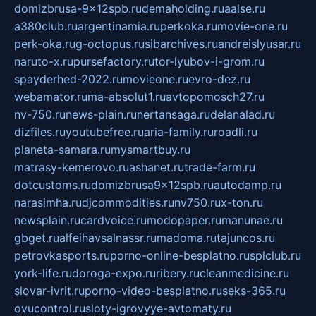
domizbrusa-9x12spb.ru
demaholding.ru
aalse.ru
a380club.ru
argentinamia.ru
perkoka.ru
movie-one.ru
perk-oka.ru
g-octopus.ru
sibarchives.ru
andreislyusar.ru
naruto-x.ru
pursefactory.ru
tor-lyubov-i-grom.ru
spayderhed-2022.ru
movieone.ru
evro-dez.ru
webamator.ru
ma-absolut1.ru
avtopomosch27.ru
nv-750.ru
news-plain.ru
nertansaga.ru
delanalad.ru
dizfiles.ru
youtubefree.ru
aria-family.ru
roadli.ru
planeta-samara.ru
mysmartbuy.ru
matrasy-kemerovo.ru
ashanet.ru
trade-farm.ru
dotcustoms.ru
domizbrusa9x12spb.ru
autodamp.ru
narasimha.ru
djcommodities.ru
nv750.ru
x-ton.ru
newsplain.ru
cardvoice.ru
modopaper.ru
manunae.ru
gbget.ru
alfeihavsalnassr.ru
madoma.ru
tajuncos.ru
petrovkasports.ru
porno-online-besplatno.ru
splclub.ru
york-life.ru
doroga-expo.ru
ribery.ru
cleanmedicine.ru
slovar-ivrit.ru
porno-video-besplatno.ru
seks-365.ru
ovucontrol.ru
sloty-igrovyye-avtomaty.ru