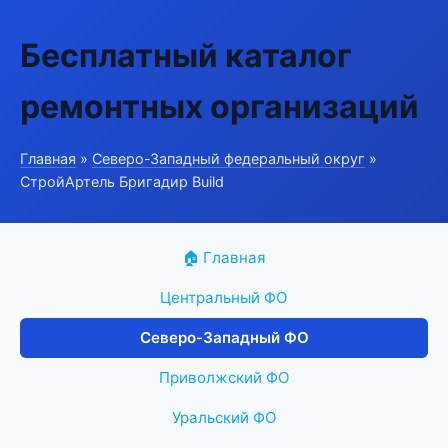
Бесплатный каталог
ремонтных организаций
Главная
»
Северо-Западный федеральный округ
»
СтройАртель Бригадир Build
🏠 Главная
Центральный ФО
Северо-Западный ФО
Приволжский ФО
Уральский ФО