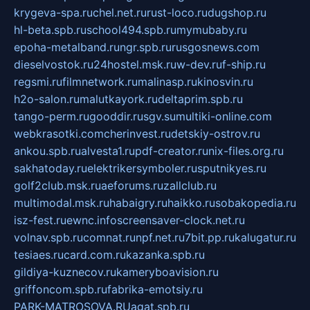
krygeva-spa.ru
chel.net.ru
rust-loco.ru
dugshop.ru
hl-beta.spb.ru
school494.spb.ru
mymubaby.ru
epoha-metalband.ru
ngr.spb.ru
rusgosnews.com
dieselvostok.ru
24hostel.msk.ru
w-dev.ru
f-ship.ru
regsmi.ru
filmnetwork.ru
malinasp.ru
kinosvin.ru
h2o-salon.ru
malutkayork.ru
deltaprim.spb.ru
tango-perm.ru
gooddir.ru
sgv.su
multiki-online.com
webkrasotki.com
cherinvest.ru
detskiy-ostrov.ru
ankou.spb.ru
alvesta1.ru
pdf-creator.ru
nix-files.org.ru
sakhatoday.ru
elektrikersymboler.ru
sputnikyes.ru
golf2club.msk.ru
aeforums.ru
zallclub.ru
multimodal.msk.ru
habaigry.ru
haikko.ru
sobakopedia.ru
isz-fest.ru
ewnc.info
screensaver-clock.net.ru
volnav.spb.ru
comnat.ru
npf.net.ru
7bit.pp.ru
kalugatur.ru
tesiaes.ru
card.com.ru
kazanka.spb.ru
gildiya-kuznecov.ru
kameryboavision.ru
griffoncom.spb.ru
fabrika-emotsiy.ru
PARK-MATROSOVA.RU
agat.spb.ru