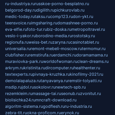
ru-industriya.ru
russkoe-porno-besplatno.ru
belgorod-day.ru
digilith.ru
pichkurovlab.ru
medic-today.ru
taksu.ru
comp123.ru
don-ykt.ru
teensvoice.ru
imgsharing.ru
domashnee-porno.ru
eva-elfie.ru
foto-tur.ru
biz-doska.ru
metropoltravel.ru
veslo-i-yakor.ru
borodino-media.ru
rostotsky.ru
regionufa.ru
weiss-bet.ru
zaryna.ru
casinotablet.ru
universalia.ru
remont-mebeli-moscow.ru
termomur.ru
clubfisher.ru
remstirufa.ru
erdamchi.ru
doramamama.ru
muraviovka-park.ru
worldofwoman.ru
clean-dreams.ru
arkrym.ru
kristinita.ru
dircomputer.ru
healthenter.ru
textexperts.ru
pivnaya-kruzhka.ru
kinofilmy-2021.ru
demolalapaluza.ru
tanyavanya.ru
remstir-tolyatti.ru
msdip.ru
jdol.ru
sokolovr.ru
newtech-spb.ru
rezemkleim.ru
massage-tai.ru
seonub.ru
zvonitut.ru
biolisichka24.ru
mncraft-download.ru
algoritm-sistema.ru
godflesh.ru
ru-industria.ru
zebra-tlt.ru
okna-proficom.ru
erynok.ru