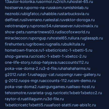
13autor-kolonka.ru
sormol.ru
2rich.ru
hostel-65.ru
hostserve.ru
porno-na-russkom.ru
mishinlab.ru
neznobi.ru
bigfatcc.ru
habble.ru
starbucksvia.ru
delfinet.ru
silvernano.ru
elestal.ru
vektor-doroga.ru
velotrenajery.ru
pronso54.ru
lenasever.ru
lovinskix.ru
show-pets.ru
smartnews03.ru
discofoxworld.ru
miraclecoon.ru
pongup.ru
hostel65.ru
liura.ru
glasspb.ru
firehunters.ru
gribowo.ru
gnalis.ru
bulkitula.ru
hometown-france.ru
1-xbeticricetc-1-xbetti-5.ru
shop-garena.ru
cricetc-1-xbetr-1-xbetcc-2.ru
one-life-story.ru
top-halyava.ru
accounts112.ru
poka-vse-doma-2.ru
3-d-file.ru
hahahaharms.ru
g2012.ru
tst-1.ru
shaggy-cat.ru
opsmgr.ru
ev-gallery.ru
g-2012.ru
ops-mgr.ru
accounts-112.ru
csm-demo.ru
poka-vse-doma2.ru
airgungames.ru
allseo-host.ru
tehosmotre.ru
varieta-yug.ru
cricetc1xbetr1xbetcc2.ru
raytor-d.ru
atillagunn.ru
3d-file.ru
1xbeticricetc1xbetti5.ru
uafoot-statti.ru
e-abis1c.ru