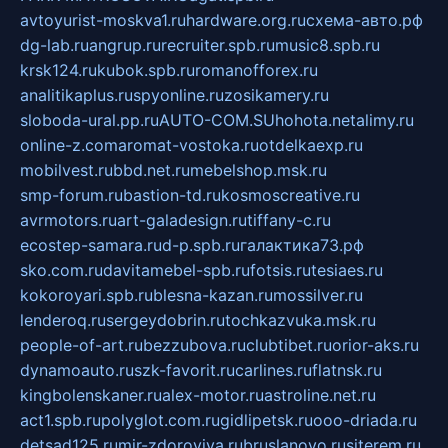
avtoyurist-moskva1.ru
hardware.org.ru
схема-авто.рф
dg-lab.ru
angrup.ru
recruiter.spb.ru
music8.spb.ru
krsk124.ru
kubok.spb.ru
romanofforex.ru
analitikaplus.ru
spyonline.ru
zosikamery.ru
sloboda-ural.pp.ru
AUTO-COM.SU
hohota.net
alimy.ru
online-z.com
aromat-vostoka.ru
otdelkaexp.ru
mobilvest.ru
bbd.net.ru
mebelshop.msk.ru
smp-forum.ru
bastion-td.ru
kosmoscreative.ru
avrmotors.ru
art-galadesign.ru
tiffany-c.ru
ecostep-samara.ru
d-p.spb.ru
галактика73.рф
sko.com.ru
davitamebel-spb.ru
fotsis.ru
tesiaes.ru
kokoroyari.spb.ru
blesna-kazan.ru
mossilver.ru
lenderoq.ru
sergeydobrin.ru
tochkazvuka.msk.ru
people-of-art.ru
bezzubova.ru
clubtibet.ru
orior-aks.ru
dynamoauto.ru
szk-favorit.ru
carlines.ru
flatnsk.ru
kingbolenskaner.ru
alex-motor.ru
astroline.net.ru
act1.spb.ru
polyglot.com.ru
gidlipetsk.ru
ooo-driada.ru
detsad125.ru
mir-zdoroviya.ru
bruslanovo.ru
siterem.ru