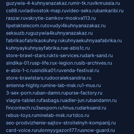
guzywia-4-kuhnyanazakaz.ru
mir-tk.ru
vlknrussia.ru
cs68.ru
vladivostok-map.ru
video-seks.ru
bankaribi.ru
raszar.ru
vskrytie-zamkov-moskva113.ru
lipetsktelecom.ru
tovudyi4kuhnyanazakaz.ru
seksuzb.ru
guzywia4kuhnyanazakaz.ru
fabrikaofabrikaokuhny.ru
kuhnyaekuhnyaafabrika.ru
kuhnyaykuhnyayfabrika.ru
e-abis1c.ru
store-brawl-stars.ru
kts-services.ru
dark-sand.ru
sindika-01.ru
sp-life.ru
x-legion.ru
sib-archives.ru
e-abis-1-c.ru
sindika01.ru
venda-festival.ru
store-brawlstars.ru
dooraleksandria.ru
antenna-highly.ru
mine-lab-msk.ru
1-mus.ru
3-sex-porn.ru
ban-damn.ru
purse-factory.ru
viagra-tablet.ru
fasbags.ru
adler-jun.ru
bandamn.ru
fincontech.ru
3sexporn.ru
1mus.ru
darksand.ru
rebus-toys.ru
minelab-msk.ru
rtdco.ru
seo-prodvizhenie-sajtov-stroitelnyh-kompanij.ru
card-voice.ru
rulonnyygazon177.ru
snow-guard.ru