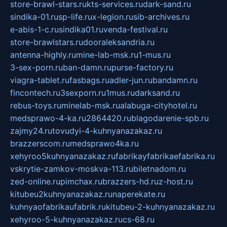
store-brawl-stars.ru
kts-services.ru
dark-sand.ru
sindika-01.ru
sp-life.ru
x-legion.ru
sib-archives.ru
e-abis-1-c.ru
sindika01.ru
venda-festival.ru
store-brawlstars.ru
dooraleksandria.ru
antenna-highly.ru
mine-lab-msk.ru
1-mus.ru
3-sex-porn.ru
ban-damn.ru
purse-factory.ru
viagra-tablet.ru
fasbags.ru
adler-jun.ru
bandamn.ru
fincontech.ru
3sexporn.ru
1mus.ru
darksand.ru
rebus-toys.ru
minelab-msk.ru
alabuga-cityhotel.ru
medsprawo-4-ka.ru
2864420.ru
blagodarenie-spb.ru
zajmy24.ru
tovudyi-4-kuhnyanazakaz.ru
brazzerscom.ru
medsprawo4ka.ru
xehyroo5kuhnyanazakaz.ru
fabrikayfabrikaefabrika.ru
vskrytie-zamkov-moskva-113.ru
biletnadom.ru
zed-online.ru
pimchax.ru
brazzers-hd.ru
z-host.ru
kitubeu2kuhnyanazakaz.ru
naperekate.ru
kuhnyaofabrikaufabrik.ru
kitubeu-2-kuhnyanazakaz.ru
xehyroo-5-kuhnyanazakaz.ru
cs-68.ru