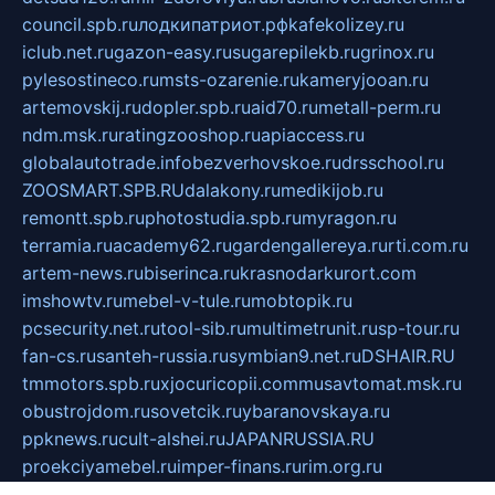
council.spb.ru
лодкипатриот.рф
kafekolizey.ru
iclub.net.ru
gazon-easy.ru
sugarepilekb.ru
grinox.ru
pylesostineco.ru
msts-ozarenie.ru
kameryjooan.ru
artemovskij.ru
dopler.spb.ru
aid70.ru
metall-perm.ru
ndm.msk.ru
ratingzooshop.ru
apiaccess.ru
globalautotrade.info
bezverhovskoe.ru
drsschool.ru
ZOOSMART.SPB.RU
dalakony.ru
medikijob.ru
remontt.spb.ru
photostudia.spb.ru
myragon.ru
terramia.ru
academy62.ru
gardengallereya.ru
rti.com.ru
artem-news.ru
biserinca.ru
krasnodarkurort.com
imshowtv.ru
mebel-v-tule.ru
mobtopik.ru
pcsecurity.net.ru
tool-sib.ru
multimetrunit.ru
sp-tour.ru
fan-cs.ru
santeh-russia.ru
symbian9.net.ru
DSHAIR.RU
tmmotors.spb.ru
xjocuricopii.com
musavtomat.msk.ru
obustrojdom.ru
sovetcik.ru
ybaranovskaya.ru
ppknews.ru
cult-alshei.ru
JAPANRUSSIA.RU
proekciyamebel.ru
imper-finans.ru
rim.org.ru
glamourai.ru
brassminus.ru
zabor-pro.ru
ftn.pp.ru