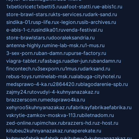
1xbeticricetc1xbetti5.ru
uafoot-statti.ru
e-abis1c.ru
store-brawl-stars.ru
kts-services.ru
dark-sand.ru
sindika-01.ru
sp-life.ru
x-legion.ru
sib-archives.ru
e-abis-1-c.ru
sindika01.ru
venda-festival.ru
store-brawlstars.ru
dooraleksandria.ru
antenna-highly.ru
mine-lab-msk.ru
1-mus.ru
3-sex-porn.ru
ban-damn.ru
purse-factory.ru
viagra-tablet.ru
fasbags.ru
adler-jun.ru
bandamn.ru
fincontech.ru
3sexporn.ru
1mus.ru
darksand.ru
rebus-toys.ru
minelab-msk.ru
alabuga-cityhotel.ru
medsprawo-4-ka.ru
2864420.ru
blagodarenie-spb.ru
zajmy24.ru
tovudyi-4-kuhnyanazakaz.ru
brazzerscom.ru
medsprawo4ka.ru
xehyroo5kuhnyanazakaz.ru
fabrikayfabrikaefabrika.ru
vskrytie-zamkov-moskva-113.ru
biletnadom.ru
zed-online.ru
pimchax.ru
brazzers-hd.ru
z-host.ru
kitubeu2kuhnyanazakaz.ru
naperekate.ru
kuhnyaofabrikaufabrik.ru
kitubeu-2-kuhnyanazakaz.ru