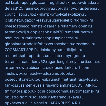
act1.spb.ru
polyglot.com.ru
gidlipetsk.ru
ooo-driada.ru
detsad125.ru
mir-zdoroviya.ru
bruslanovo.ru
siterem.ru
council.spb.ru
лодкипатриот.рф
kafekolizey.ru
iclub.net.ru
gazon-easy.ru
sugarepilekb.ru
grinox.ru
pylesostineco.ru
msts-ozarenie.ru
kameryjooan.ru
artemovskij.ru
dopler.spb.ru
aid70.ru
metall-perm.ru
ndm.msk.ru
ratingzooshop.ru
apiaccess.ru
globalautotrade.info
bezverhovskoe.ru
drsschool.ru
ZOOSMART.SPB.RU
dalakony.ru
medikijob.ru
remontt.spb.ru
photostudia.spb.ru
myragon.ru
terramia.ru
academy62.ru
gardengallereya.ru
rti.com.ru
artem-news.ru
biserinca.ru
krasnodarkurort.com
imshowtv.ru
mebel-v-tule.ru
mobtopik.ru
pcsecurity.net.ru
tool-sib.ru
multimetrunit.ru
sp-tour.ru
fan-cs.ru
santeh-russia.ru
symbian9.net.ru
DSHAIR.RU
tmmotors.spb.ru
xjocuricopii.com
musavtomat.msk.ru
obustrojdom.ru
sovetcik.ru
ybaranovskaya.ru
ppknews.ru
cult-alshei.ru
JAPANRUSSIA.RU