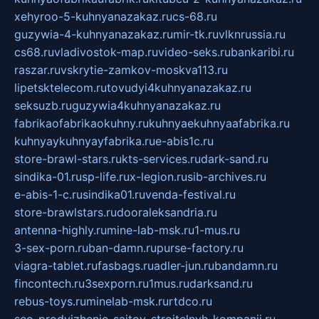
xehyroo-5-kuhnyanazakaz.ru
cs-68.ru
guzywia-4-kuhnyanazakaz.ru
mir-tk.ru
vlknrussia.ru
cs68.ru
vladivostok-map.ru
video-seks.ru
bankaribi.ru
raszar.ru
vskrytie-zamkov-moskva113.ru
lipetsktelecom.ru
tovudyi4kuhnyanazakaz.ru
seksuzb.ru
guzywia4kuhnyanazakaz.ru
fabrikaofabrikaokuhny.ru
kuhnyaekuhnyaafabrika.ru
kuhnyaykuhnyayfabrika.ru
e-abis1c.ru
store-brawl-stars.ru
kts-services.ru
dark-sand.ru
sindika-01.ru
sp-life.ru
x-legion.ru
sib-archives.ru
e-abis-1-c.ru
sindika01.ru
venda-festival.ru
store-brawlstars.ru
dooraleksandria.ru
antenna-highly.ru
mine-lab-msk.ru
1-mus.ru
3-sex-porn.ru
ban-damn.ru
purse-factory.ru
viagra-tablet.ru
fasbags.ru
adler-jun.ru
bandamn.ru
fincontech.ru
3sexporn.ru
1mus.ru
darksand.ru
rebus-toys.ru
minelab-msk.ru
rtdco.ru