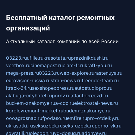
Бесплатный каталог ремонтных
организаций
Актуальный каталог компаний по всей России
03223.ru
ufille.ru
krasotata.ru
prazdnikdushi.ru
veetbox.ru
cinemapost.ru
ciam-fr.ru
kraft-you.ru
mega-press.ru
03223.ru
web-explore.ru
rastenuya.ru
eurovision-russia.ru
strah-news.ru
freeride-team.ru
itrack-24.ru
sexshopexpress.ru
autostudiopro.ru
alabuga-cityhotel.ru
pornv.ru
atlantpereezd.ru
bud-em-znakomye.ru
a-cdc.ru
elektrostal-news.ru
korolevremont-market.ru
budem-znakomye.ru
oooagrosnab.ru
fpodaso.ru
emfire.ru
pro-otdelky.ru
ukrasotki.ru
seksuzbek.ru
seks-uzbek.ru
porno-vk.ru
sovratili.ru
olecoon.ru
vd-dosug.ru
adonyev.ru