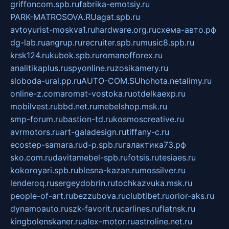
griffoncom.spb.ru
fabrika-emotsiy.ru
PARK-MATROSOVA.RU
agat.spb.ru
avtoyurist-moskva1.ru
hardware.org.ru
схема-авто.рф
dg-lab.ru
angrup.ru
recruiter.spb.ru
music8.spb.ru
krsk124.ru
kubok.spb.ru
romanofforex.ru
analitikaplus.ru
spyonline.ru
zosikamery.ru
sloboda-ural.pp.ru
AUTO-COM.SU
hohota.net
alimy.ru
online-z.com
aromat-vostoka.ru
otdelkaexp.ru
mobilvest.ru
bbd.net.ru
mebelshop.msk.ru
smp-forum.ru
bastion-td.ru
kosmoscreative.ru
avrmotors.ru
art-galadesign.ru
tiffany-c.ru
ecostep-samara.ru
d-p.spb.ru
галактика73.рф
sko.com.ru
davitamebel-spb.ru
fotsis.ru
tesiaes.ru
kokoroyari.spb.ru
blesna-kazan.ru
mossilver.ru
lenderoq.ru
sergeydobrin.ru
tochkazvuka.msk.ru
people-of-art.ru
bezzubova.ru
clubtibet.ru
orior-aks.ru
dynamoauto.ru
szk-favorit.ru
carlines.ru
flatnsk.ru
kingbolenskaner.ru
alex-motor.ru
astroline.net.ru