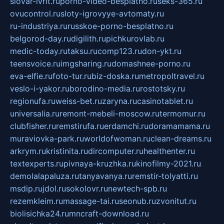
slovar-ivrit.ru
porno-video-besplatno.ru
seks-365.ru
ovucontrol.ru
sloty-igrovyye-avtomaty.ru
ru-industriya.ru
russkoe-porno-besplatno.ru
belgorod-day.ru
digilith.ru
pichkurovlab.ru
medic-today.ru
taksu.ru
comp123.ru
don-ykt.ru
teensvoice.ru
imgsharing.ru
domashnee-porno.ru
eva-elfie.ru
foto-tur.ru
biz-doska.ru
metropoltravel.ru
veslo-i-yakor.ru
borodino-media.ru
rostotsky.ru
regionufa.ru
weiss-bet.ru
zaryna.ru
casinotablet.ru
universalia.ru
remont-mebeli-moscow.ru
termomur.ru
clubfisher.ru
remstirufa.ru
erdamchi.ru
doramamama.ru
muraviovka-park.ru
worldofwoman.ru
clean-dreams.ru
arkrym.ru
kristinita.ru
dircomputer.ru
healthenter.ru
textexperts.ru
pivnaya-kruzhka.ru
kinofilmy-2021.ru
demolalapaluza.ru
tanyavanya.ru
remstir-tolyatti.ru
msdip.ru
jdol.ru
sokolovr.ru
newtech-spb.ru
rezemkleim.ru
massage-tai.ru
seonub.ru
zvonitut.ru
biolisichka24.ru
mncraft-download.ru