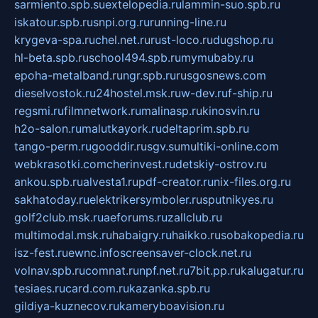
sarmiento.spb.su
extelopedia.ru
lammin-suo.spb.ru
iskatour.spb.ru
snpi.org.ru
running-line.ru
krygeva-spa.ru
chel.net.ru
rust-loco.ru
dugshop.ru
hl-beta.spb.ru
school494.spb.ru
mymubaby.ru
epoha-metalband.ru
ngr.spb.ru
rusgosnews.com
dieselvostok.ru
24hostel.msk.ru
w-dev.ru
f-ship.ru
regsmi.ru
filmnetwork.ru
malinasp.ru
kinosvin.ru
h2o-salon.ru
malutkayork.ru
deltaprim.spb.ru
tango-perm.ru
gooddir.ru
sgv.su
multiki-online.com
webkrasotki.com
cherinvest.ru
detskiy-ostrov.ru
ankou.spb.ru
alvesta1.ru
pdf-creator.ru
nix-files.org.ru
sakhatoday.ru
elektrikersymboler.ru
sputnikyes.ru
golf2club.msk.ru
aeforums.ru
zallclub.ru
multimodal.msk.ru
habaigry.ru
haikko.ru
sobakopedia.ru
isz-fest.ru
ewnc.info
screensaver-clock.net.ru
volnav.spb.ru
comnat.ru
npf.net.ru
7bit.pp.ru
kalugatur.ru
tesiaes.ru
card.com.ru
kazanka.spb.ru
gildiya-kuznecov.ru
kameryboavision.ru