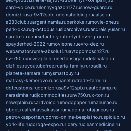
seo-prodvizhenie-sajtov-stroitelnyh-kompanij.ru
card-voice.ru
rulonnyygazon177.ru
snow-guard.ru
domizbrusa-9x12spb.ru
demaholding.ru
aalse.ru
a380club.ru
argentinamia.ru
perkoka.ru
movie-one.ru
perk-oka.ru
g-octopus.ru
sibarchives.ru
andreislyusar.ru
naruto-x.ru
pursefactory.ru
tor-lyubov-i-grom.ru
spayderhed-2022.ru
movieone.ru
evro-dez.ru
webamator.ru
ma-absolut1.ru
avtopomosch27.ru
nv-750.ru
news-plain.ru
nertansaga.ru
delanalad.ru
dizfiles.ru
youtubefree.ru
aria-family.ru
roadli.ru
planeta-samara.ru
mysmartbuy.ru
matrasy-kemerovo.ru
ashanet.ru
trade-farm.ru
dotcustoms.ru
domizbrusa9x12spb.ru
autodamp.ru
narasimha.ru
djcommodities.ru
nv750.ru
x-ton.ru
newsplain.ru
cardvoice.ru
modopaper.ru
manunae.ru
gbget.ru
alfeihavsalnassr.ru
madoma.ru
tajuncos.ru
petrovkasports.ru
porno-online-besplatno.ru
splclub.ru
york-life.ru
doroga-expo.ru
ribery.ru
cleanmedicine.ru