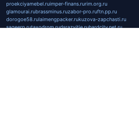
proekciyamebel.ru
imper-finans.ru
rim.org.ru
glamourai.ru
brassminus.ru
zabor-pro.ru
ftn.pp.ru
dorogoe58.ru
laimengpacker.ru
kuzova-zapchasti.ru
sageerp.ru
taxodrom.ru
dsrazvitie.ru
hardcity.net.ru
ratinghomegames.ru
topservice25.ru
gubernyan.ru
gtglasslined.ru
ii4.ru
tssport.spb.ru
andorra24.com
blackwallstreet.ru
oboimos.ru
optim-doors.com.ru
ikuch.ru
nycr.org.ru
npa21.ru
vremya-ch.spb.ru
desert000.ru
ivtorgi.ru
ifiori.ru
catalog-statei.ru
dcv.org.ru
spetsmaster174.ru
ipkameryhiseeu.ru
dum26.ru
ruspol.spb.ru
fr-opendp.ru
kam-solnyshko.ru
cheyenne-arapaho.ru
sevzapmetal.spb.ru
ted-lapidus.spb.ru
parasite-eliminator.ru
sigma-complete.ru
modernworld.ru
dama-moda.ru
eholot-group.ru
sk-nvkz.ru
DRONGOLD.RU
democratia2.ru
i-farmer.ru
mass-sport.org
jablonex.spb.ru
bookmess.ru
linkword.ru
refineua.com.ru
cs-spec.net.ru
altay-mebel.ru