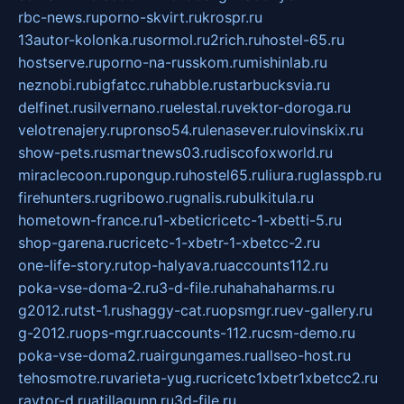
rbc-news.ru
porno-skvirt.ru
krospr.ru
13autor-kolonka.ru
sormol.ru
2rich.ru
hostel-65.ru
hostserve.ru
porno-na-russkom.ru
mishinlab.ru
neznobi.ru
bigfatcc.ru
habble.ru
starbucksvia.ru
delfinet.ru
silvernano.ru
elestal.ru
vektor-doroga.ru
velotrenajery.ru
pronso54.ru
lenasever.ru
lovinskix.ru
show-pets.ru
smartnews03.ru
discofoxworld.ru
miraclecoon.ru
pongup.ru
hostel65.ru
liura.ru
glasspb.ru
firehunters.ru
gribowo.ru
gnalis.ru
bulkitula.ru
hometown-france.ru
1-xbeticricetc-1-xbetti-5.ru
shop-garena.ru
cricetc-1-xbetr-1-xbetcc-2.ru
one-life-story.ru
top-halyava.ru
accounts112.ru
poka-vse-doma-2.ru
3-d-file.ru
hahahaharms.ru
g2012.ru
tst-1.ru
shaggy-cat.ru
opsmgr.ru
ev-gallery.ru
g-2012.ru
ops-mgr.ru
accounts-112.ru
csm-demo.ru
poka-vse-doma2.ru
airgungames.ru
allseo-host.ru
tehosmotre.ru
varieta-yug.ru
cricetc1xbetr1xbetcc2.ru
raytor-d.ru
atillagunn.ru
3d-file.ru