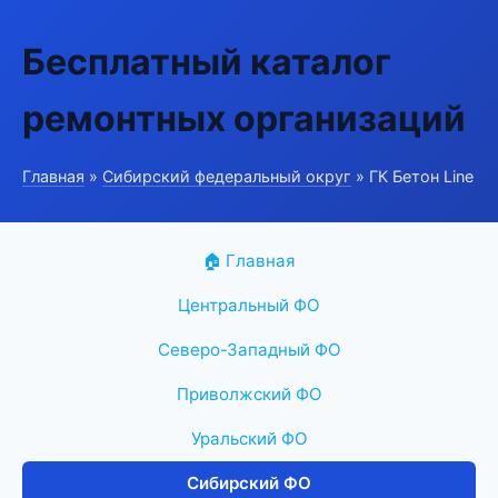
Бесплатный каталог
ремонтных организаций
Главная
»
Сибирский федеральный округ
» ГК Бетон Line
🏠 Главная
Центральный ФО
Северо-Западный ФО
Приволжский ФО
Уральский ФО
Сибирский ФО