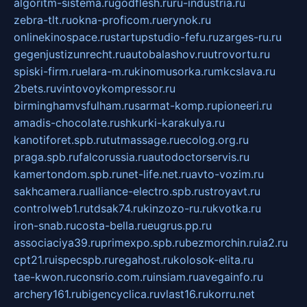
algoritm-sistema.ru
godflesh.ru
ru-industria.ru
zebra-tlt.ru
okna-proficom.ru
erynok.ru
onlinekinospace.ru
startupstudio-fefu.ru
zarges-ru.ru
gegenjustizunrecht.ru
autobalashov.ru
utrovortu.ru
spiski-firm.ru
elara-m.ru
kinomusorka.ru
mkcslava.ru
2bets.ru
vintovoykompressor.ru
birminghamvsfulham.ru
sarmat-komp.ru
pioneeri.ru
amadis-chocolate.ru
shkurki-karakulya.ru
kanotiforet.spb.ru
tutmassage.ru
ecolog.org.ru
praga.spb.ru
falcorussia.ru
autodoctorservis.ru
kamertondom.spb.ru
net-life.net.ru
avto-vozim.ru
sakhcamera.ru
alliance-electro.spb.ru
stroyavt.ru
controlweb1.ru
tdsak74.ru
kinzozo-ru.ru
kvotka.ru
iron-snab.ru
costa-bella.ru
eugrus.pp.ru
associaciya39.ru
primexpo.spb.ru
bezmorchin.ru
ia2.ru
cpt21.ru
ispecspb.ru
regahost.ru
kolosok-elita.ru
tae-kwon.ru
consrio.com.ru
insiam.ru
avegainfo.ru
archery161.ru
bigencyclica.ru
vlast16.ru
korru.net