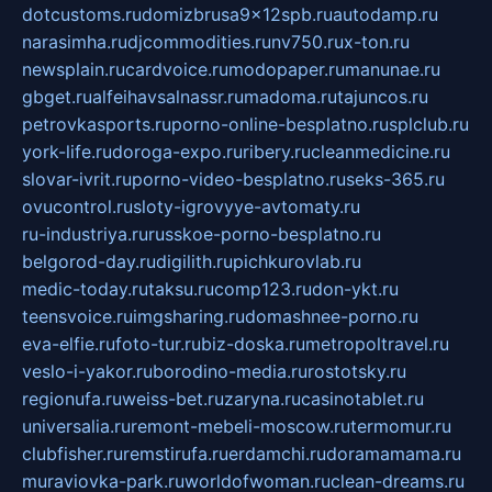
dotcustoms.ru
domizbrusa9x12spb.ru
autodamp.ru
narasimha.ru
djcommodities.ru
nv750.ru
x-ton.ru
newsplain.ru
cardvoice.ru
modopaper.ru
manunae.ru
gbget.ru
alfeihavsalnassr.ru
madoma.ru
tajuncos.ru
petrovkasports.ru
porno-online-besplatno.ru
splclub.ru
york-life.ru
doroga-expo.ru
ribery.ru
cleanmedicine.ru
slovar-ivrit.ru
porno-video-besplatno.ru
seks-365.ru
ovucontrol.ru
sloty-igrovyye-avtomaty.ru
ru-industriya.ru
russkoe-porno-besplatno.ru
belgorod-day.ru
digilith.ru
pichkurovlab.ru
medic-today.ru
taksu.ru
comp123.ru
don-ykt.ru
teensvoice.ru
imgsharing.ru
domashnee-porno.ru
eva-elfie.ru
foto-tur.ru
biz-doska.ru
metropoltravel.ru
veslo-i-yakor.ru
borodino-media.ru
rostotsky.ru
regionufa.ru
weiss-bet.ru
zaryna.ru
casinotablet.ru
universalia.ru
remont-mebeli-moscow.ru
termomur.ru
clubfisher.ru
remstirufa.ru
erdamchi.ru
doramamama.ru
muraviovka-park.ru
worldofwoman.ru
clean-dreams.ru