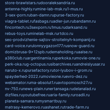
store-brawlstars.ru
dooraleksandria.ru
antenna-highly.ru
mine-lab-msk.ru
1-mus.ru
3-sex-porn.ru
ban-damn.ru
purse-factory.ru
viagra-tablet.ru
fasbags.ru
adler-jun.ru
bandamn.ru
fincontech.ru
3sexporn.ru
1mus.ru
darksand.ru
rebus-toys.ru
minelab-msk.ru
rtdco.ru
seo-prodvizhenie-sajtov-stroitelnyh-kompanij.ru
card-voice.ru
rulonnyygazon177.ru
snow-guard.ru
domizbrusa-9x12spb.ru
demaholding.ru
aalse.ru
a380club.ru
argentinamia.ru
perkoka.ru
movie-one.ru
perk-oka.ru
g-octopus.ru
sibarchives.ru
andreislyusar.ru
naruto-x.ru
pursefactory.ru
tor-lyubov-i-grom.ru
spayderhed-2022.ru
movieone.ru
evro-dez.ru
webamator.ru
ma-absolut1.ru
avtopomosch27.ru
nv-750.ru
news-plain.ru
nertansaga.ru
delanalad.ru
dizfiles.ru
youtubefree.ru
aria-family.ru
roadli.ru
planeta-samara.ru
mysmartbuy.ru
matrasy-kemerovo.ru
ashanet.ru
trade-farm.ru