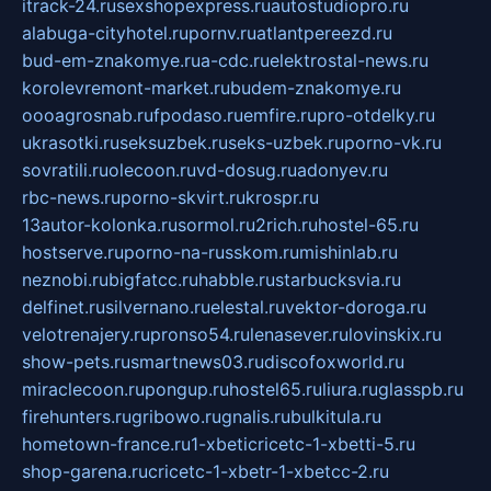
itrack-24.ru
sexshopexpress.ru
autostudiopro.ru
alabuga-cityhotel.ru
pornv.ru
atlantpereezd.ru
bud-em-znakomye.ru
a-cdc.ru
elektrostal-news.ru
korolevremont-market.ru
budem-znakomye.ru
oooagrosnab.ru
fpodaso.ru
emfire.ru
pro-otdelky.ru
ukrasotki.ru
seksuzbek.ru
seks-uzbek.ru
porno-vk.ru
sovratili.ru
olecoon.ru
vd-dosug.ru
adonyev.ru
rbc-news.ru
porno-skvirt.ru
krospr.ru
13autor-kolonka.ru
sormol.ru
2rich.ru
hostel-65.ru
hostserve.ru
porno-na-russkom.ru
mishinlab.ru
neznobi.ru
bigfatcc.ru
habble.ru
starbucksvia.ru
delfinet.ru
silvernano.ru
elestal.ru
vektor-doroga.ru
velotrenajery.ru
pronso54.ru
lenasever.ru
lovinskix.ru
show-pets.ru
smartnews03.ru
discofoxworld.ru
miraclecoon.ru
pongup.ru
hostel65.ru
liura.ru
glasspb.ru
firehunters.ru
gribowo.ru
gnalis.ru
bulkitula.ru
hometown-france.ru
1-xbeticricetc-1-xbetti-5.ru
shop-garena.ru
cricetc-1-xbetr-1-xbetcc-2.ru