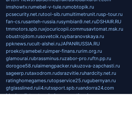
imshowtv.ru
mebel-v-tule.ru
mobtopik.ru
pcsecurity.net.ru
tool-sib.ru
multimetrunit.ru
sp-tour.ru
fan-cs.ru
santeh-russia.ru
symbian9.net.ru
DSHAIR.RU
tmmotors.spb.ru
xjocuricopii.com
musavtomat.msk.ru
obustrojdom.ru
sovetcik.ru
ybaranovskaya.ru
ppknews.ru
cult-alshei.ru
JAPANRUSSIA.RU
proekciyamebel.ru
imper-finans.ru
rim.org.ru
glamourai.ru
brassminus.ru
zabor-pro.ru
ftn.pp.ru
dorogoe58.ru
laimengpacker.ru
kuzova-zapchasti.ru
sageerp.ru
taxodrom.ru
dsrazvitie.ru
hardcity.net.ru
ratinghomegames.ru
topservice25.ru
gubernyan.ru
gtglasslined.ru
ii4.ru
tssport.spb.ru
andorra24.com
blackwallstreet.ru
oboimos.ru
optim-doors.com.ru
ikuch.ru
nycr.org.ru
npa21.ru
vremya-ch.spb.ru
desert000.ru
ivtorgi.ru
ifiori.ru
catalog-statei.ru
dcv.org.ru
spetsmaster174.ru
ipkameryhiseeu.ru
dum26.ru
ruspol.spb.ru
fr-opendp.ru
kam-solnyshko.ru
cheyenne-arapaho.ru
sevzapmetal.spb.ru