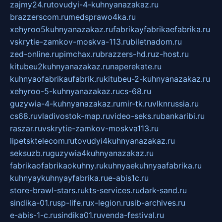
zajmy24.ru
tovudyi-4-kuhnyanazakaz.ru
brazzerscom.ru
medsprawo4ka.ru
xehyroo5kuhnyanazakaz.ru
fabrikayfabrikaefabrika.ru
vskrytie-zamkov-moskva-113.ru
biletnadom.ru
zed-online.ru
pimchax.ru
brazzers-hd.ru
z-host.ru
kitubeu2kuhnyanazakaz.ru
naperekate.ru
kuhnyaofabrikaufabrik.ru
kitubeu-2-kuhnyanazakaz.ru
xehyroo-5-kuhnyanazakaz.ru
cs-68.ru
guzywia-4-kuhnyanazakaz.ru
mir-tk.ru
vlknrussia.ru
cs68.ru
vladivostok-map.ru
video-seks.ru
bankaribi.ru
raszar.ru
vskrytie-zamkov-moskva113.ru
lipetsktelecom.ru
tovudyi4kuhnyanazakaz.ru
seksuzb.ru
guzywia4kuhnyanazakaz.ru
fabrikaofabrikaokuhny.ru
kuhnyaekuhnyaafabrika.ru
kuhnyaykuhnyayfabrika.ru
e-abis1c.ru
store-brawl-stars.ru
kts-services.ru
dark-sand.ru
sindika-01.ru
sp-life.ru
x-legion.ru
sib-archives.ru
e-abis-1-c.ru
sindika01.ru
venda-festival.ru