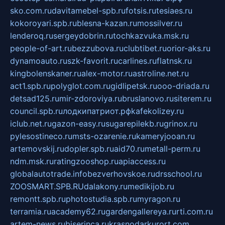
sko.com.ru
davitamebel-spb.ru
fotsis.ru
tesiaes.ru
kokoroyari.spb.ru
blesna-kazan.ru
mossilver.ru
lenderoq.ru
sergeydobrin.ru
tochkazvuka.msk.ru
people-of-art.ru
bezzubova.ru
clubtibet.ru
orior-aks.ru
dynamoauto.ru
szk-favorit.ru
carlines.ru
flatnsk.ru
kingbolenskaner.ru
alex-motor.ru
astroline.net.ru
act1.spb.ru
polyglot.com.ru
gidlipetsk.ru
ooo-driada.ru
detsad125.ru
mir-zdoroviya.ru
bruslanovo.ru
siterem.ru
council.spb.ru
лодкипатриот.рф
kafekolizey.ru
iclub.net.ru
gazon-easy.ru
sugarepilekb.ru
grinox.ru
pylesostineco.ru
msts-ozarenie.ru
kameryjooan.ru
artemovskij.ru
dopler.spb.ru
aid70.ru
metall-perm.ru
ndm.msk.ru
ratingzooshop.ru
apiaccess.ru
globalautotrade.info
bezverhovskoe.ru
drsschool.ru
ZOOSMART.SPB.RU
dalakony.ru
medikijob.ru
remontt.spb.ru
photostudia.spb.ru
myragon.ru
terramia.ru
academy62.ru
gardengallereya.ru
rti.com.ru
artem-news.ru
biserinca.ru
krasnodarkurort.com