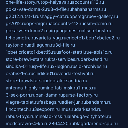
one-life-story.ru
top-halyava.ru
accounts112.ru
poka-vse-doma-2.ru
3-d-file.ru
hahahaharms.ru
g2012.ru
tst-1.ru
shaggy-cat.ru
opsmgr.ru
ev-gallery.ru
g-2012.ru
ops-mgr.ru
accounts-112.ru
csm-demo.ru
poka-vse-doma2.ru
airgungames.ru
allseo-host.ru
tehosmotre.ru
varieta-yug.ru
cricetc1xbetr1xbetcc2.ru
raytor-d.ru
atillagunn.ru
3d-file.ru
1xbeticricetc1xbetti5.ru
uafoot-statti.ru
e-abis1c.ru
store-brawl-stars.ru
kts-services.ru
dark-sand.ru
sindika-01.ru
sp-life.ru
x-legion.ru
sib-archives.ru
e-abis-1-c.ru
sindika01.ru
venda-festival.ru
store-brawlstars.ru
dooraleksandria.ru
antenna-highly.ru
mine-lab-msk.ru
1-mus.ru
3-sex-porn.ru
ban-damn.ru
purse-factory.ru
viagra-tablet.ru
fasbags.ru
adler-jun.ru
bandamn.ru
fincontech.ru
3sexporn.ru
1mus.ru
darksand.ru
rebus-toys.ru
minelab-msk.ru
alabuga-cityhotel.ru
medsprawo-4-ka.ru
2864420.ru
blagodarenie-spb.ru