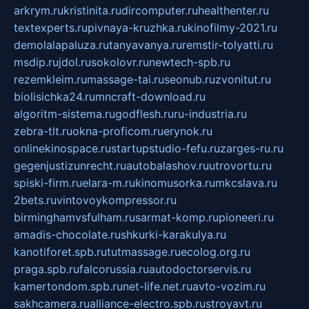
arkrym.ru
kristinita.ru
dircomputer.ru
healthenter.ru
textexperts.ru
pivnaya-kruzhka.ru
kinofilmy-2021.ru
demolalapaluza.ru
tanyavanya.ru
remstir-tolyatti.ru
msdip.ru
jdol.ru
sokolovr.ru
newtech-spb.ru
rezemkleim.ru
massage-tai.ru
seonub.ru
zvonitut.ru
biolisichka24.ru
mncraft-download.ru
algoritm-sistema.ru
godflesh.ru
ru-industria.ru
zebra-tlt.ru
okna-proficom.ru
erynok.ru
onlinekinospace.ru
startupstudio-fefu.ru
zarges-ru.ru
gegenjustizunrecht.ru
autobalashov.ru
utrovortu.ru
spiski-firm.ru
elara-m.ru
kinomusorka.ru
mkcslava.ru
2bets.ru
vintovoykompressor.ru
birminghamvsfulham.ru
sarmat-komp.ru
pioneeri.ru
amadis-chocolate.ru
shkurki-karakulya.ru
kanotiforet.spb.ru
tutmassage.ru
ecolog.org.ru
praga.spb.ru
falcorussia.ru
autodoctorservis.ru
kamertondom.spb.ru
net-life.net.ru
avto-vozim.ru
sakhcamera.ru
alliance-electro.spb.ru
stroyavt.ru