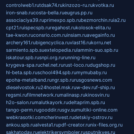
controlweb1.ru
tdsak74.ru
kinzozo-ru.ru
kvotka.ru
iron-snab.ru
costa-bella.ru
eugrus.pp.ru
associaciya39.ru
primexpo.spb.ru
bezmorchin.ru
ia2.ru
cpt21.ru
ispecspb.ru
regahost.ru
kolosok-elita.ru
tae-kwon.ru
consrio.com.ru
insiam.ru
avegainfo.ru
archery161.ru
bigencyclica.ru
vlast16.ru
korru.net
sarmiento.spb.su
extelopedia.ru
lammin-suo.spb.ru
iskatour.spb.ru
snpi.org.ru
running-line.ru
krygeva-spa.ru
chel.net.ru
rust-loco.ru
dugshop.ru
hl-beta.spb.ru
school494.spb.ru
mymubaby.ru
epoha-metalband.ru
ngr.spb.ru
rusgosnews.com
dieselvostok.ru
24hostel.msk.ru
w-dev.ru
f-ship.ru
regsmi.ru
filmnetwork.ru
malinasp.ru
kinosvin.ru
h2o-salon.ru
malutkayork.ru
deltaprim.spb.ru
tango-perm.ru
gooddir.ru
sgv.su
multiki-online.com
webkrasotki.com
cherinvest.ru
detskiy-ostrov.ru
ankou.spb.ru
alvesta1.ru
pdf-creator.ru
nix-files.org.ru
sakhatoday.ru
elektrikersymboler.ru
sputnikyes.ru