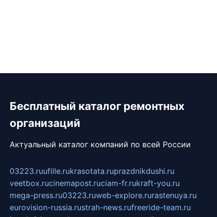
Бесплатный каталог ремонтных
организаций
Актуальный каталог компаний по всей России
03223.ru
ufille.ru
krasotata.ru
prazdnikdushi.ru
veetbox.ru
cinemapost.ru
ciam-fr.ru
kraft-you.ru
mega-press.ru
03223.ru
web-explore.ru
rastenuya.ru
eurovision-russia.ru
strah-news.ru
freeride-team.ru