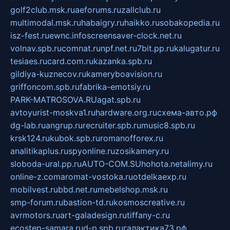
golf2club.msk.ru
aeforums.ru
zallclub.ru
multimodal.msk.ru
habaigry.ru
haikko.ru
sobakopedia.ru
isz-fest.ru
ewnc.info
screensaver-clock.net.ru
volnav.spb.ru
comnat.ru
npf.net.ru
7bit.pp.ru
kalugatur.ru
tesiaes.ru
card.com.ru
kazanka.spb.ru
gildiya-kuznecov.ru
kameryboavision.ru
griffoncom.spb.ru
fabrika-emotsiy.ru
PARK-MATROSOVA.RU
agat.spb.ru
avtoyurist-moskva1.ru
hardware.org.ru
схема-авто.рф
dg-lab.ru
angrup.ru
recruiter.spb.ru
music8.spb.ru
krsk124.ru
kubok.spb.ru
romanofforex.ru
analitikaplus.ru
spyonline.ru
zosikamery.ru
sloboda-ural.pp.ru
AUTO-COM.SU
hohota.net
alimy.ru
online-z.com
aromat-vostoka.ru
otdelkaexp.ru
mobilvest.ru
bbd.net.ru
mebelshop.msk.ru
smp-forum.ru
bastion-td.ru
kosmoscreative.ru
avrmotors.ru
art-galadesign.ru
tiffany-c.ru
ecostep-samara.ru
d-p.spb.ru
галактика73.рф