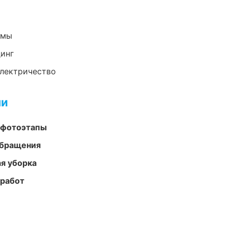
емы
динг
электричество
ми
 фотоэтапы
обращения
ая уборка
 работ