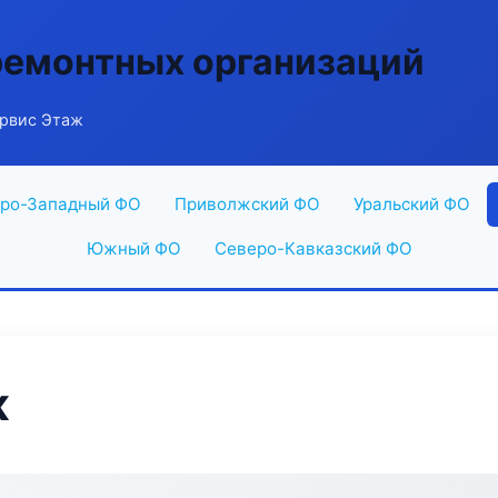
ремонтных организаций
рвис Этаж
ро-Западный ФО
Приволжский ФО
Уральский ФО
Южный ФО
Северо-Кавказский ФО
ж