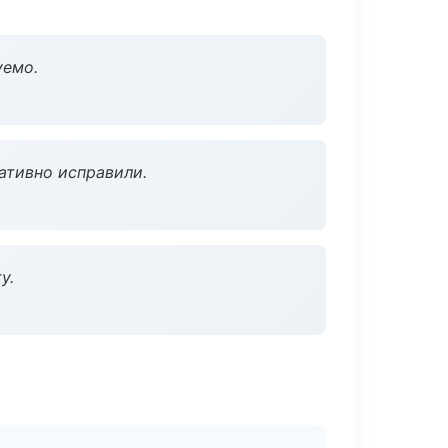
уемо.
ативно исправили.
у.