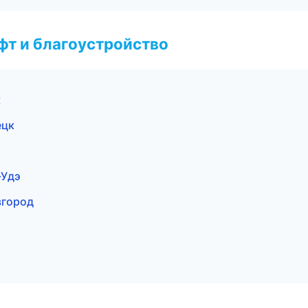
т и благоустройство
к
ецк
-Удэ
вгород