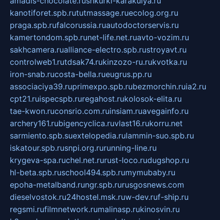
amadis-chocolate.ru
shkurki-karakulya.ru
kanotiforet.spb.ru
tutmassage.ru
ecolog.org.ru
praga.spb.ru
falcorussia.ru
autodoctorservis.ru
kamertondom.spb.ru
net-life.net.ru
avto-vozim.ru
sakhcamera.ru
alliance-electro.spb.ru
stroyavt.ru
controlweb1.ru
tdsak74.ru
kinzozo-ru.ru
kvotka.ru
iron-snab.ru
costa-bella.ru
eugrus.pp.ru
associaciya39.ru
primexpo.spb.ru
bezmorchin.ru
ia2.ru
cpt21.ru
ispecspb.ru
regahost.ru
kolosok-elita.ru
tae-kwon.ru
consrio.com.ru
insiam.ru
avegainfo.ru
archery161.ru
bigencyclica.ru
vlast16.ru
korru.net
sarmiento.spb.su
extelopedia.ru
lammin-suo.spb.ru
iskatour.spb.ru
snpi.org.ru
running-line.ru
krygeva-spa.ru
chel.net.ru
rust-loco.ru
dugshop.ru
hl-beta.spb.ru
school494.spb.ru
mymubaby.ru
epoha-metalband.ru
ngr.spb.ru
rusgosnews.com
dieselvostok.ru
24hostel.msk.ru
w-dev.ru
f-ship.ru
regsmi.ru
filmnetwork.ru
malinasp.ru
kinosvin.ru