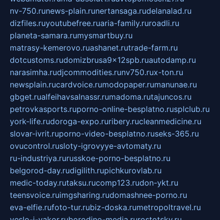
nv-750.ru
news-plain.ru
nertansaga.ru
delanalad.ru
dizfiles.ru
youtubefree.ru
aria-family.ru
roadli.ru
planeta-samara.ru
mysmartbuy.ru
matrasy-kemerovo.ru
ashanet.ru
trade-farm.ru
dotcustoms.ru
domizbrusa9x12spb.ru
autodamp.ru
narasimha.ru
djcommodities.ru
nv750.ru
x-ton.ru
newsplain.ru
cardvoice.ru
modopaper.ru
manunae.ru
gbget.ru
alfeihavsalnassr.ru
madoma.ru
tajuncos.ru
petrovkasports.ru
porno-online-besplatno.ru
splclub.ru
york-life.ru
doroga-expo.ru
ribery.ru
cleanmedicine.ru
slovar-ivrit.ru
porno-video-besplatno.ru
seks-365.ru
ovucontrol.ru
sloty-igrovyye-avtomaty.ru
ru-industriya.ru
russkoe-porno-besplatno.ru
belgorod-day.ru
digilith.ru
pichkurovlab.ru
medic-today.ru
taksu.ru
comp123.ru
don-ykt.ru
teensvoice.ru
imgsharing.ru
domashnee-porno.ru
eva-elfie.ru
foto-tur.ru
biz-doska.ru
metropoltravel.ru
veslo-i-yakor.ru
borodino-media.ru
rostotsky.ru