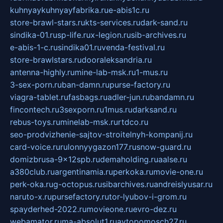
kuhnyaykuhnyayfabrika.ru
e-abis1c.ru
store-brawl-stars.ru
kts-services.ru
dark-sand.ru
sindika-01.ru
sp-life.ru
x-legion.ru
sib-archives.ru
e-abis-1-c.ru
sindika01.ru
venda-festival.ru
store-brawlstars.ru
dooraleksandria.ru
antenna-highly.ru
mine-lab-msk.ru
1-mus.ru
3-sex-porn.ru
ban-damn.ru
purse-factory.ru
viagra-tablet.ru
fasbags.ru
adler-jun.ru
bandamn.ru
fincontech.ru
3sexporn.ru
1mus.ru
darksand.ru
rebus-toys.ru
minelab-msk.ru
rtdco.ru
seo-prodvizhenie-sajtov-stroitelnyh-kompanij.ru
card-voice.ru
rulonnyygazon177.ru
snow-guard.ru
domizbrusa-9x12spb.ru
demaholding.ru
aalse.ru
a380club.ru
argentinamia.ru
perkoka.ru
movie-one.ru
perk-oka.ru
g-octopus.ru
sibarchives.ru
andreislyusar.ru
naruto-x.ru
pursefactory.ru
tor-lyubov-i-grom.ru
spayderhed-2022.ru
movieone.ru
evro-dez.ru
webamator.ru
ma-absolut1.ru
avtopomosch27.ru