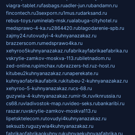
viagra-tablet.ru
fasbags.ru
adler-jun.ru
bandamn.ru
fincontech.ru
3sexporn.ru
1mus.ru
darksand.ru
rebus-toys.ru
minelab-msk.ru
alabuga-cityhotel.ru
medsprawo-4-ka.ru
2864420.ru
blagodarenie-spb.ru
zajmy24.ru
tovudyi-4-kuhnyanazakaz.ru
brazzerscom.ru
medsprawo4ka.ru
xehyroo5kuhnyanazakaz.ru
fabrikayfabrikaefabrika.ru
vskrytie-zamkov-moskva-113.ru
biletnadom.ru
zed-online.ru
pimchax.ru
brazzers-hd.ru
z-host.ru
kitubeu2kuhnyanazakaz.ru
naperekate.ru
kuhnyaofabrikaufabrik.ru
kitubeu-2-kuhnyanazakaz.ru
xehyroo-5-kuhnyanazakaz.ru
cs-68.ru
guzywia-4-kuhnyanazakaz.ru
mir-tk.ru
vlknrussia.ru
cs68.ru
vladivostok-map.ru
video-seks.ru
bankaribi.ru
raszar.ru
vskrytie-zamkov-moskva113.ru
lipetsktelecom.ru
tovudyi4kuhnyanazakaz.ru
seksuzb.ru
guzywia4kuhnyanazakaz.ru
fabrikaofabrikaokuhny.ru
kuhnyaekuhnyaafabrika.ru