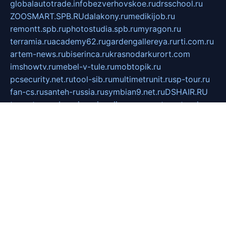
globalautotrade.info
bezverhovskoe.ru
drsschool.ru
ZOOSMART.SPB.RU
dalakony.ru
medikijob.ru
remontt.spb.ru
photostudia.spb.ru
myragon.ru
terramia.ru
academy62.ru
gardengallereya.ru
rti.com.ru
artem-news.ru
biserinca.ru
krasnodarkurort.com
imshowtv.ru
mebel-v-tule.ru
mobtopik.ru
pcsecurity.net.ru
tool-sib.ru
multimetrunit.ru
sp-tour.ru
fan-cs.ru
santeh-russia.ru
symbian9.net.ru
DSHAIR.RU
tmmotors.spb.ru
xjocuricopii.com
musavtomat.msk.ru
obustrojdom.ru
sovetcik.ru
ybaranovskaya.ru
ppknews.ru
cult-alshei.ru
JAPANRUSSIA.RU
proekciyamebel.ru
imper-finans.ru
rim.org.ru
glamourai.ru
brassminus.ru
zabor-pro.ru
ftn.pp.ru
dorogoe58.ru
laimengpacker.ru
kuzova-zapchasti.ru
sageerp.ru
taxodrom.ru
dsrazvitie.ru
hardcity.net.ru
ratinghomegames.ru
topservice25.ru
gubernyan.ru
gtglasslined.ru
ii4.ru
tssport.spb.ru
andorra24.com
blackwallstreet.ru
oboimos.ru
optim-doors.com.ru