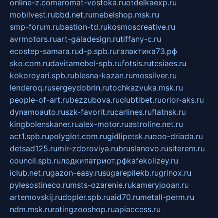
online-z.com
aromat-vostoka.ru
otdelkaexp.ru
mobilvest.ru
bbd.net.ru
mebelshop.msk.ru
smp-forum.ru
bastion-td.ru
kosmoscreative.ru
avrmotors.ru
art-galadesign.ru
tiffany-c.ru
ecostep-samara.ru
d-p.spb.ru
галактика73.рф
sko.com.ru
davitamebel-spb.ru
fotsis.ru
tesiaes.ru
kokoroyari.spb.ru
blesna-kazan.ru
mossilver.ru
lenderoq.ru
sergeydobrin.ru
tochkazvuka.msk.ru
people-of-art.ru
bezzubova.ru
clubtibet.ru
orior-aks.ru
dynamoauto.ru
szk-favorit.ru
carlines.ru
flatnsk.ru
kingbolenskaner.ru
alex-motor.ru
astroline.net.ru
act1.spb.ru
polyglot.com.ru
gidlipetsk.ru
ooo-driada.ru
detsad125.ru
mir-zdoroviya.ru
bruslanovo.ru
siterem.ru
council.spb.ru
лодкипатриот.рф
kafekolizey.ru
iclub.net.ru
gazon-easy.ru
sugarepilekb.ru
grinox.ru
pylesostineco.ru
msts-ozarenie.ru
kameryjooan.ru
artemovskij.ru
dopler.spb.ru
aid70.ru
metall-perm.ru
ndm.msk.ru
ratingzooshop.ru
apiaccess.ru