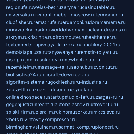
regionufa.ru
weiss-bet.ru
zaryna.ru
casinotablet.ru
universalia.ru
remont-mebeli-moscow.ru
termomur.ru
clubfisher.ru
remstirufa.ru
erdamchi.ru
doramamama.ru
muraviovka-park.ru
worldofwoman.ru
clean-dreams.ru
arkrym.ru
kristinita.ru
dircomputer.ru
healthenter.ru
textexperts.ru
pivnaya-kruzhka.ru
kinofilmy-2021.ru
demolalapaluza.ru
tanyavanya.ru
remstir-tolyatti.ru
msdip.ru
jdol.ru
sokolovr.ru
newtech-spb.ru
rezemkleim.ru
massage-tai.ru
seonub.ru
zvonitut.ru
biolisichka24.ru
mncraft-download.ru
algoritm-sistema.ru
godflesh.ru
ru-industria.ru
zebra-tlt.ru
okna-proficom.ru
erynok.ru
onlinekinospace.ru
startupstudio-fefu.ru
zarges-ru.ru
gegenjustizunrecht.ru
autobalashov.ru
utrovortu.ru
spiski-firm.ru
elara-m.ru
kinomusorka.ru
mkcslava.ru
2bets.ru
vintovoykompressor.ru
birminghamvsfulham.ru
sarmat-komp.ru
pioneeri.ru