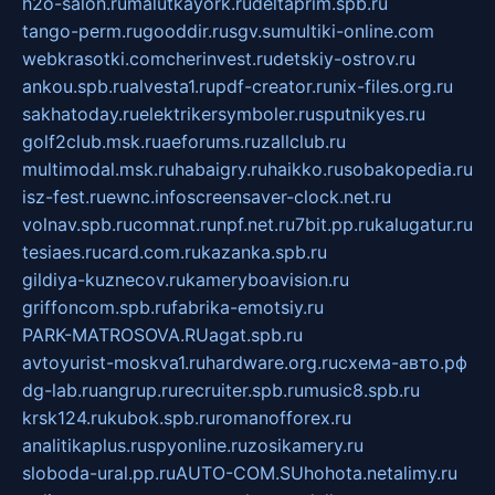
h2o-salon.ru
malutkayork.ru
deltaprim.spb.ru
tango-perm.ru
gooddir.ru
sgv.su
multiki-online.com
webkrasotki.com
cherinvest.ru
detskiy-ostrov.ru
ankou.spb.ru
alvesta1.ru
pdf-creator.ru
nix-files.org.ru
sakhatoday.ru
elektrikersymboler.ru
sputnikyes.ru
golf2club.msk.ru
aeforums.ru
zallclub.ru
multimodal.msk.ru
habaigry.ru
haikko.ru
sobakopedia.ru
isz-fest.ru
ewnc.info
screensaver-clock.net.ru
volnav.spb.ru
comnat.ru
npf.net.ru
7bit.pp.ru
kalugatur.ru
tesiaes.ru
card.com.ru
kazanka.spb.ru
gildiya-kuznecov.ru
kameryboavision.ru
griffoncom.spb.ru
fabrika-emotsiy.ru
PARK-MATROSOVA.RU
agat.spb.ru
avtoyurist-moskva1.ru
hardware.org.ru
схема-авто.рф
dg-lab.ru
angrup.ru
recruiter.spb.ru
music8.spb.ru
krsk124.ru
kubok.spb.ru
romanofforex.ru
analitikaplus.ru
spyonline.ru
zosikamery.ru
sloboda-ural.pp.ru
AUTO-COM.SU
hohota.net
alimy.ru