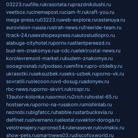
03223.ru
ufille.ru
krasotata.ru
prazdnikdushi.ru
veetbox.ru
cinemapost.ru
ciam-fr.ru
kraft-you.ru
mega-press.ru
03223.ru
web-explore.ru
rastenuya.ru
eurovision-russia.ru
strah-news.ru
freeride-team.ru
itrack-24.ru
sexshopexpress.ru
autostudiopro.ru
alabuga-cityhotel.ru
pornv.ru
atlantpereezd.ru
bud-em-znakomye.ru
a-cdc.ru
elektrostal-news.ru
korolevremont-market.ru
budem-znakomye.ru
oooagrosnab.ru
fpodaso.ru
emfire.ru
pro-otdelky.ru
ukrasotki.ru
seksuzbek.ru
seks-uzbek.ru
porno-vk.ru
sovratili.ru
olecoon.ru
vd-dosug.ru
adonyev.ru
rbc-news.ru
porno-skvirt.ru
krospr.ru
13autor-kolonka.ru
sormol.ru
2rich.ru
hostel-65.ru
hostserve.ru
porno-na-russkom.ru
mishinlab.ru
neznobi.ru
bigfatcc.ru
habble.ru
starbucksvia.ru
delfinet.ru
silvernano.ru
elestal.ru
vektor-doroga.ru
velotrenajery.ru
pronso54.ru
lenasever.ru
lovinskix.ru
show-pets.ru
smartnews03.ru
discofoxworld.ru