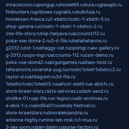
miraclecoon.ru
pongup.ru
hostel65.ru
liura.ru
glasspb.ru
firehunters.ru
gribowo.ru
gnalis.ru
bulkitula.ru
hometown-france.ru
1-xbeticricetc-1-xbetti-5.ru
shop-garena.ru
cricetc-1-xbetr-1-xbetcc-2.ru
one-life-story.ru
top-halyava.ru
accounts112.ru
poka-vse-doma-2.ru
3-d-file.ru
hahahaharms.ru
g2012.ru
tst-1.ru
shaggy-cat.ru
opsmgr.ru
ev-gallery.ru
g-2012.ru
ops-mgr.ru
accounts-112.ru
csm-demo.ru
poka-vse-doma2.ru
airgungames.ru
allseo-host.ru
tehosmotre.ru
varieta-yug.ru
cricetc1xbetr1xbetcc2.ru
raytor-d.ru
atillagunn.ru
3d-file.ru
1xbeticricetc1xbetti5.ru
uafoot-statti.ru
e-abis1c.ru
store-brawl-stars.ru
kts-services.ru
dark-sand.ru
sindika-01.ru
sp-life.ru
x-legion.ru
sib-archives.ru
e-abis-1-c.ru
sindika01.ru
venda-festival.ru
store-brawlstars.ru
dooraleksandria.ru
antenna-highly.ru
mine-lab-msk.ru
1-mus.ru
3-sex-porn.ru
ban-damn.ru
purse-factory.ru