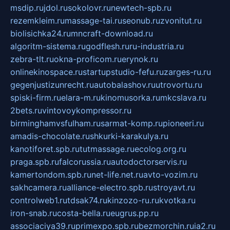
msdip.ru
jdol.ru
sokolovr.ru
newtech-spb.ru
rezemkleim.ru
massage-tai.ru
seonub.ru
zvonitut.ru
biolisichka24.ru
mncraft-download.ru
algoritm-sistema.ru
godflesh.ru
ru-industria.ru
zebra-tlt.ru
okna-proficom.ru
erynok.ru
onlinekinospace.ru
startupstudio-fefu.ru
zarges-ru.ru
gegenjustizunrecht.ru
autobalashov.ru
utrovortu.ru
spiski-firm.ru
elara-m.ru
kinomusorka.ru
mkcslava.ru
2bets.ru
vintovoykompressor.ru
birminghamvsfulham.ru
sarmat-komp.ru
pioneeri.ru
amadis-chocolate.ru
shkurki-karakulya.ru
kanotiforet.spb.ru
tutmassage.ru
ecolog.org.ru
praga.spb.ru
falcorussia.ru
autodoctorservis.ru
kamertondom.spb.ru
net-life.net.ru
avto-vozim.ru
sakhcamera.ru
alliance-electro.spb.ru
stroyavt.ru
controlweb1.ru
tdsak74.ru
kinzozo-ru.ru
kvotka.ru
iron-snab.ru
costa-bella.ru
eugrus.pp.ru
associaciya39.ru
primexpo.spb.ru
bezmorchin.ru
ia2.ru