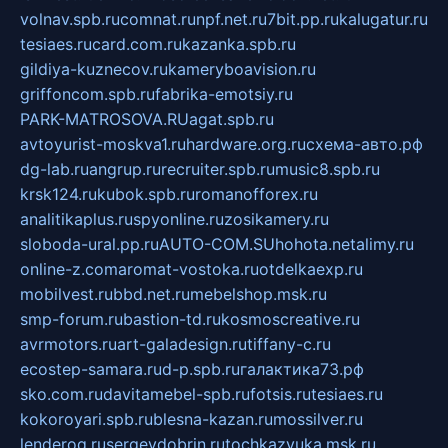
volnav.spb.ru
comnat.ru
npf.net.ru
7bit.pp.ru
kalugatur.ru
tesiaes.ru
card.com.ru
kazanka.spb.ru
gildiya-kuznecov.ru
kameryboavision.ru
griffoncom.spb.ru
fabrika-emotsiy.ru
PARK-MATROSOVA.RU
agat.spb.ru
avtoyurist-moskva1.ru
hardware.org.ru
схема-авто.рф
dg-lab.ru
angrup.ru
recruiter.spb.ru
music8.spb.ru
krsk124.ru
kubok.spb.ru
romanofforex.ru
analitikaplus.ru
spyonline.ru
zosikamery.ru
sloboda-ural.pp.ru
AUTO-COM.SU
hohota.net
alimy.ru
online-z.com
aromat-vostoka.ru
otdelkaexp.ru
mobilvest.ru
bbd.net.ru
mebelshop.msk.ru
smp-forum.ru
bastion-td.ru
kosmoscreative.ru
avrmotors.ru
art-galadesign.ru
tiffany-c.ru
ecostep-samara.ru
d-p.spb.ru
галактика73.рф
sko.com.ru
davitamebel-spb.ru
fotsis.ru
tesiaes.ru
kokoroyari.spb.ru
blesna-kazan.ru
mossilver.ru
lenderoq.ru
sergeydobrin.ru
tochkazvuka.msk.ru