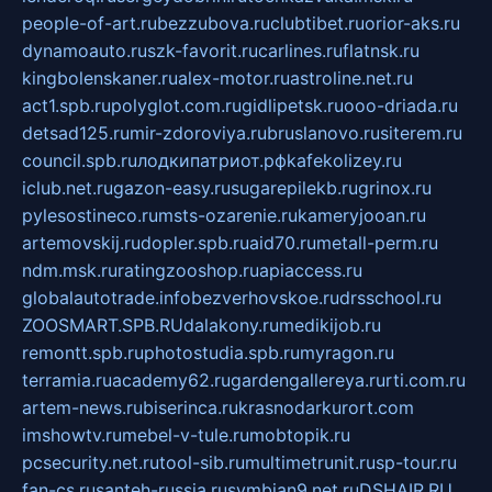
people-of-art.ru
bezzubova.ru
clubtibet.ru
orior-aks.ru
dynamoauto.ru
szk-favorit.ru
carlines.ru
flatnsk.ru
kingbolenskaner.ru
alex-motor.ru
astroline.net.ru
act1.spb.ru
polyglot.com.ru
gidlipetsk.ru
ooo-driada.ru
detsad125.ru
mir-zdoroviya.ru
bruslanovo.ru
siterem.ru
council.spb.ru
лодкипатриот.рф
kafekolizey.ru
iclub.net.ru
gazon-easy.ru
sugarepilekb.ru
grinox.ru
pylesostineco.ru
msts-ozarenie.ru
kameryjooan.ru
artemovskij.ru
dopler.spb.ru
aid70.ru
metall-perm.ru
ndm.msk.ru
ratingzooshop.ru
apiaccess.ru
globalautotrade.info
bezverhovskoe.ru
drsschool.ru
ZOOSMART.SPB.RU
dalakony.ru
medikijob.ru
remontt.spb.ru
photostudia.spb.ru
myragon.ru
terramia.ru
academy62.ru
gardengallereya.ru
rti.com.ru
artem-news.ru
biserinca.ru
krasnodarkurort.com
imshowtv.ru
mebel-v-tule.ru
mobtopik.ru
pcsecurity.net.ru
tool-sib.ru
multimetrunit.ru
sp-tour.ru
fan-cs.ru
santeh-russia.ru
symbian9.net.ru
DSHAIR.RU