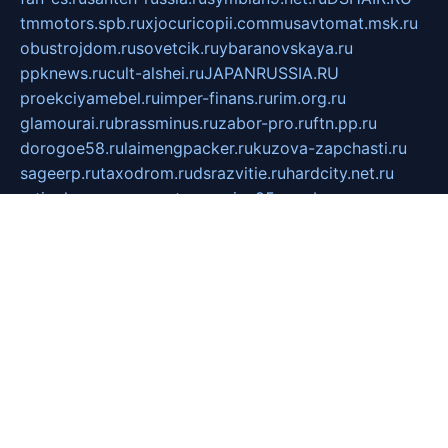
tmmotors.spb.ru
xjocuricopii.com
musavtomat.msk.ru
obustrojdom.ru
sovetcik.ru
ybaranovskaya.ru
ppknews.ru
cult-alshei.ru
JAPANRUSSIA.RU
proekciyamebel.ru
imper-finans.ru
rim.org.ru
glamourai.ru
brassminus.ru
zabor-pro.ru
ftn.pp.ru
dorogoe58.ru
laimengpacker.ru
kuzova-zapchasti.ru
sageerp.ru
taxodrom.ru
dsrazvitie.ru
hardcity.net.ru
ratinghomegames.ru
topservice25.ru
gubernyan.ru
gtglasslined.ru
ii4.ru
tssport.spb.ru
andorra24.com
blackwallstreet.ru
oboimos.ru
optim-doors.com.ru
ikuch.ru
nycr.org.ru
npa21.ru
vremya-ch.spb.ru
desert000.ru
ivtorgi.ru
ifiori.ru
catalog-statei.ru
dcv.org.ru
spetsmaster174.ru
ipkameryhiseeu.ru
dum26.ru
ruspol.spb.ru
fr-opendp.ru
kam-solnyshko.ru
cheyenne-arapaho.ru
sevzapmetal.spb.ru
ted-lapidus.spb.ru
parasite-eliminator.ru
sigma-complete.ru
modernworld.ru
dama-moda.ru
eholot-group.ru
sk-nvkz.ru
DRONGOLD.RU