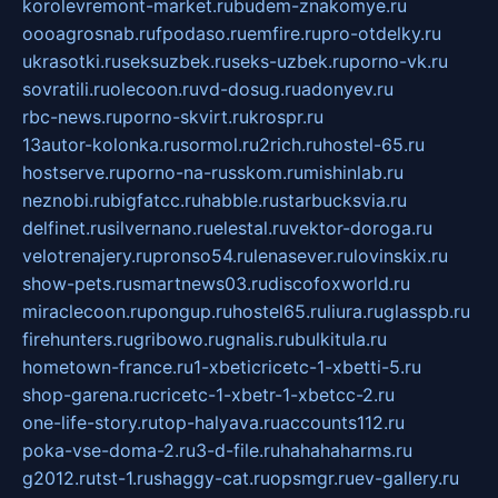
korolevremont-market.ru
budem-znakomye.ru
oooagrosnab.ru
fpodaso.ru
emfire.ru
pro-otdelky.ru
ukrasotki.ru
seksuzbek.ru
seks-uzbek.ru
porno-vk.ru
sovratili.ru
olecoon.ru
vd-dosug.ru
adonyev.ru
rbc-news.ru
porno-skvirt.ru
krospr.ru
13autor-kolonka.ru
sormol.ru
2rich.ru
hostel-65.ru
hostserve.ru
porno-na-russkom.ru
mishinlab.ru
neznobi.ru
bigfatcc.ru
habble.ru
starbucksvia.ru
delfinet.ru
silvernano.ru
elestal.ru
vektor-doroga.ru
velotrenajery.ru
pronso54.ru
lenasever.ru
lovinskix.ru
show-pets.ru
smartnews03.ru
discofoxworld.ru
miraclecoon.ru
pongup.ru
hostel65.ru
liura.ru
glasspb.ru
firehunters.ru
gribowo.ru
gnalis.ru
bulkitula.ru
hometown-france.ru
1-xbeticricetc-1-xbetti-5.ru
shop-garena.ru
cricetc-1-xbetr-1-xbetcc-2.ru
one-life-story.ru
top-halyava.ru
accounts112.ru
poka-vse-doma-2.ru
3-d-file.ru
hahahaharms.ru
g2012.ru
tst-1.ru
shaggy-cat.ru
opsmgr.ru
ev-gallery.ru