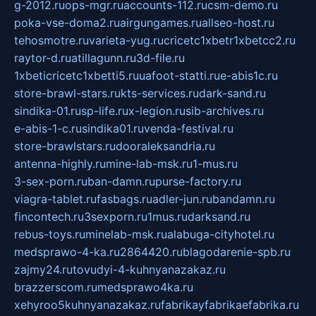
g-2012.ru
ops-mgr.ru
accounts-112.ru
csm-demo.ru
poka-vse-doma2.ru
airgungames.ru
allseo-host.ru
tehosmotre.ru
varieta-yug.ru
cricetc1xbetr1xbetcc2.ru
raytor-d.ru
atillagunn.ru
3d-file.ru
1xbeticricetc1xbetti5.ru
uafoot-statti.ru
e-abis1c.ru
store-brawl-stars.ru
kts-services.ru
dark-sand.ru
sindika-01.ru
sp-life.ru
x-legion.ru
sib-archives.ru
e-abis-1-c.ru
sindika01.ru
venda-festival.ru
store-brawlstars.ru
dooraleksandria.ru
antenna-highly.ru
mine-lab-msk.ru
1-mus.ru
3-sex-porn.ru
ban-damn.ru
purse-factory.ru
viagra-tablet.ru
fasbags.ru
adler-jun.ru
bandamn.ru
fincontech.ru
3sexporn.ru
1mus.ru
darksand.ru
rebus-toys.ru
minelab-msk.ru
alabuga-cityhotel.ru
medsprawo-4-ka.ru
2864420.ru
blagodarenie-spb.ru
zajmy24.ru
tovudyi-4-kuhnyanazakaz.ru
brazzerscom.ru
medsprawo4ka.ru
xehyroo5kuhnyanazakaz.ru
fabrikayfabrikaefabrika.ru