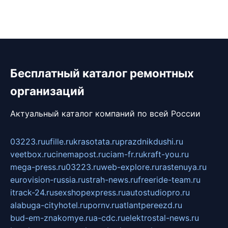
Бесплатный каталог ремонтных
организаций
Актуальный каталог компаний по всей России
03223.ru
ufille.ru
krasotata.ru
prazdnikdushi.ru
veetbox.ru
cinemapost.ru
ciam-fr.ru
kraft-you.ru
mega-press.ru
03223.ru
web-explore.ru
rastenuya.ru
eurovision-russia.ru
strah-news.ru
freeride-team.ru
itrack-24.ru
sexshopexpress.ru
autostudiopro.ru
alabuga-cityhotel.ru
pornv.ru
atlantpereezd.ru
bud-em-znakomye.ru
a-cdc.ru
elektrostal-news.ru