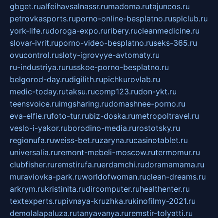
gbget.ru
alfeihavsalnassr.ru
madoma.ru
tajuncos.ru
petrovkasports.ru
porno-online-besplatno.ru
splclub.ru
york-life.ru
doroga-expo.ru
ribery.ru
cleanmedicine.ru
slovar-ivrit.ru
porno-video-besplatno.ru
seks-365.ru
ovucontrol.ru
sloty-igrovyye-avtomaty.ru
ru-industriya.ru
russkoe-porno-besplatno.ru
belgorod-day.ru
digilith.ru
pichkurovlab.ru
medic-today.ru
taksu.ru
comp123.ru
don-ykt.ru
teensvoice.ru
imgsharing.ru
domashnee-porno.ru
eva-elfie.ru
foto-tur.ru
biz-doska.ru
metropoltravel.ru
veslo-i-yakor.ru
borodino-media.ru
rostotsky.ru
regionufa.ru
weiss-bet.ru
zaryna.ru
casinotablet.ru
universalia.ru
remont-mebeli-moscow.ru
termomur.ru
clubfisher.ru
remstirufa.ru
erdamchi.ru
doramamama.ru
muraviovka-park.ru
worldofwoman.ru
clean-dreams.ru
arkrym.ru
kristinita.ru
dircomputer.ru
healthenter.ru
textexperts.ru
pivnaya-kruzhka.ru
kinofilmy-2021.ru
demolalapaluza.ru
tanyavanya.ru
remstir-tolyatti.ru