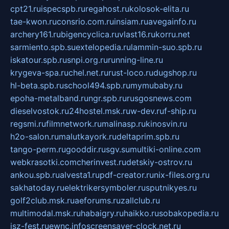
cpt21.ru
ispecspb.ru
regahost.ru
kolosok-elita.ru
tae-kwon.ru
consrio.com.ru
insiam.ru
avegainfo.ru
archery161.ru
bigencyclica.ru
vlast16.ru
korru.net
sarmiento.spb.su
extelopedia.ru
lammin-suo.spb.ru
iskatour.spb.ru
snpi.org.ru
running-line.ru
krygeva-spa.ru
chel.net.ru
rust-loco.ru
dugshop.ru
hl-beta.spb.ru
school494.spb.ru
mymubaby.ru
epoha-metalband.ru
ngr.spb.ru
rusgosnews.com
dieselvostok.ru
24hostel.msk.ru
w-dev.ru
f-ship.ru
regsmi.ru
filmnetwork.ru
malinasp.ru
kinosvin.ru
h2o-salon.ru
malutkayork.ru
deltaprim.spb.ru
tango-perm.ru
gooddir.ru
sgv.su
multiki-online.com
webkrasotki.com
cherinvest.ru
detskiy-ostrov.ru
ankou.spb.ru
alvesta1.ru
pdf-creator.ru
nix-files.org.ru
sakhatoday.ru
elektrikersymboler.ru
sputnikyes.ru
golf2club.msk.ru
aeforums.ru
zallclub.ru
multimodal.msk.ru
habaigry.ru
haikko.ru
sobakopedia.ru
isz-fest.ru
ewnc.info
screensaver-clock.net.ru