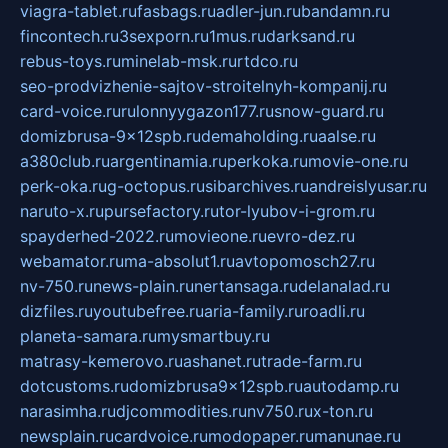
viagra-tablet.ru
fasbags.ru
adler-jun.ru
bandamn.ru
fincontech.ru
3sexporn.ru
1mus.ru
darksand.ru
rebus-toys.ru
minelab-msk.ru
rtdco.ru
seo-prodvizhenie-sajtov-stroitelnyh-kompanij.ru
card-voice.ru
rulonnyygazon177.ru
snow-guard.ru
domizbrusa-9x12spb.ru
demaholding.ru
aalse.ru
a380club.ru
argentinamia.ru
perkoka.ru
movie-one.ru
perk-oka.ru
g-octopus.ru
sibarchives.ru
andreislyusar.ru
naruto-x.ru
pursefactory.ru
tor-lyubov-i-grom.ru
spayderhed-2022.ru
movieone.ru
evro-dez.ru
webamator.ru
ma-absolut1.ru
avtopomosch27.ru
nv-750.ru
news-plain.ru
nertansaga.ru
delanalad.ru
dizfiles.ru
youtubefree.ru
aria-family.ru
roadli.ru
planeta-samara.ru
mysmartbuy.ru
matrasy-kemerovo.ru
ashanet.ru
trade-farm.ru
dotcustoms.ru
domizbrusa9x12spb.ru
autodamp.ru
narasimha.ru
djcommodities.ru
nv750.ru
x-ton.ru
newsplain.ru
cardvoice.ru
modopaper.ru
manunae.ru