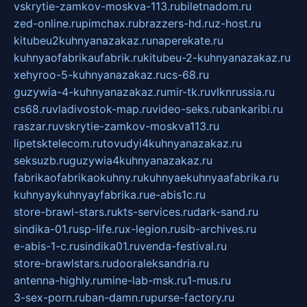
vskrytie-zamkov-moskva-113.ru
biletnadom.ru
zed-online.ru
pimchax.ru
brazzers-hd.ru
z-host.ru
kitubeu2kuhnyanazakaz.ru
naperekate.ru
kuhnyaofabrikaufabrik.ru
kitubeu-2-kuhnyanazakaz.ru
xehyroo-5-kuhnyanazakaz.ru
cs-68.ru
guzywia-4-kuhnyanazakaz.ru
mir-tk.ru
vlknrussia.ru
cs68.ru
vladivostok-map.ru
video-seks.ru
bankaribi.ru
raszar.ru
vskrytie-zamkov-moskva113.ru
lipetsktelecom.ru
tovudyi4kuhnyanazakaz.ru
seksuzb.ru
guzywia4kuhnyanazakaz.ru
fabrikaofabrikaokuhny.ru
kuhnyaekuhnyaafabrika.ru
kuhnyaykuhnyayfabrika.ru
e-abis1c.ru
store-brawl-stars.ru
kts-services.ru
dark-sand.ru
sindika-01.ru
sp-life.ru
x-legion.ru
sib-archives.ru
e-abis-1-c.ru
sindika01.ru
venda-festival.ru
store-brawlstars.ru
dooraleksandria.ru
antenna-highly.ru
mine-lab-msk.ru
1-mus.ru
3-sex-porn.ru
ban-damn.ru
purse-factory.ru